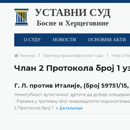
УСТАВНИ СУД
Босне и Херцеговине
О СУДУ
НОВОСТИ
ОСНОВНИ АКТИ
Почетна
Преглед праксе Европског суда
Члан 2 Пр
Члан 2 Протокола број 1 
Г. Л. против Италије, (број 59751/15
Немогућност аутистичног дјетета да добије специјал
• Разлика у третману због инвалидитета подноситељиц
2 Протокола број 1
Детаљније