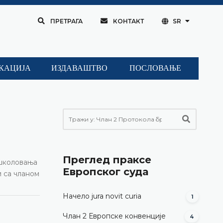
ПРЕТРАГА
КОНТАКТ
SR
КАЦИЈА
ИЗДАВАШТВО
ПОСЛОВАЊЕ
Преглед праксе
 школовања
Европског суда
и са чланом
Начело jura novit curia
1
Члан 2 Европске конвенције
4