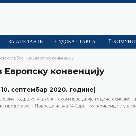
ЗА АПЕЛАНТЕ
СУДСКА ПРАКСА
E-КОМУНИ
отокола број 1 уз Европску конвенцију
уз Европску конвенцију
, 10. септембар 2020. године)
изовану подршку у школи током прве двије године основног
е представке • Повреда члана 14 Европске конвенције у вез