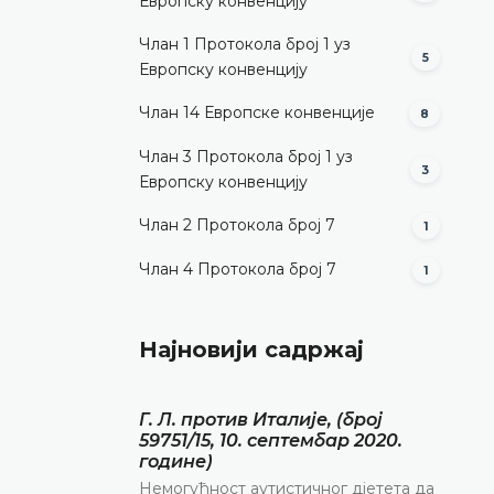
Европску конвенцију
Члан 1 Протокола број 1 уз
5
Европску конвенцију
Члан 14 Европске конвенције
8
Члан 3 Протокола број 1 уз
3
Европску конвенцију
Члан 2 Протокола број 7
1
Члан 4 Протокола број 7
1
Најновији садржај
Г. Л. против Италије, (број
59751/15, 10. септембар 2020.
године)
Немогућност аутистичног дјетета да