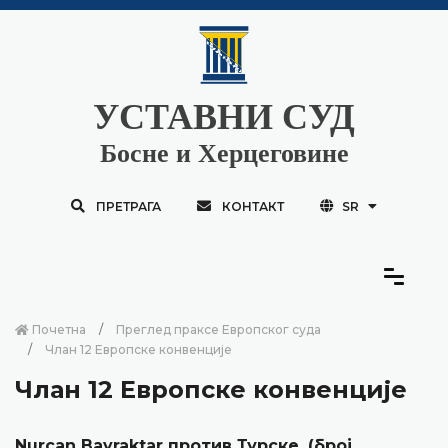
УСТАВНИ СУД
Босне и Херцеговине
ПРЕТРАГА
КОНТАКТ
SR
Почетна
Преглед праксе Европског суда
Члан 12 Европске конвенције
Члан 12 Европске конвенције
Nurcan Bayraktar против Турске, (број