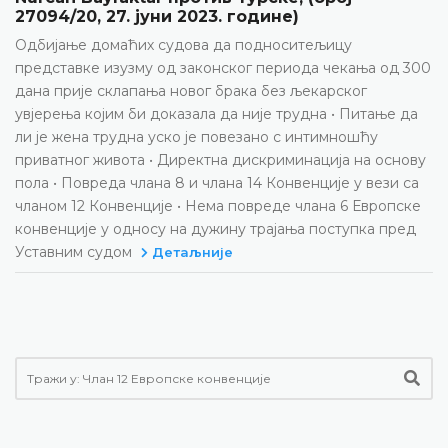
27094/20, 27. јуни 2023. године)
Одбијање домаћих судова да подноситељицу
представке изузму од законског периода чекања од 300
дана прије склапања новог брака без љекарског
увјерења којим би доказала да није трудна • Питање да
ли је жена трудна уско је повезано с интимношћу
приватног живота • Директна дискриминација на основу
пола • Повреда члана 8 и члана 14 Конвенције у вези са
чланом 12 Конвенције • Нема повреде члана 6 Европске
конвенције у односу на дужину трајања поступка пред
Уставним судом
Детаљније