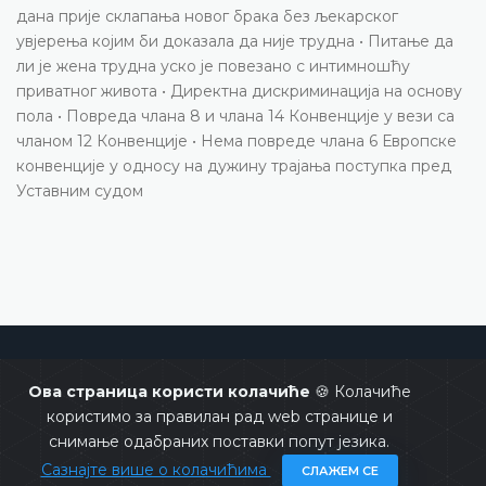
дана прије склапања новог брака без љекарског
увјерења којим би доказала да није трудна • Питање да
ли је жена трудна уско је повезано с интимношћу
приватног живота • Директна дискриминација на основу
пола • Повреда члана 8 и члана 14 Конвенције у вези са
чланом 12 Конвенције • Нема повреде члана 6 Европске
конвенције у односу на дужину трајања поступка пред
Уставним судом
Уставни суд Босне и Херцеговине
Ова страница користи колачиће
🍪 Колачиће
користимо за правилан рад web странице и
снимање одабраних поставки попут језика.
Сазнајте више о колачићима
СЛАЖЕМ СЕ
Copyrights @ 2026
Уставни суд БиХ
Сва права задржана.