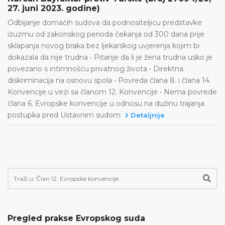
27. juni 2023. godine)
Odbijanje domaćih sudova da podnositeljicu predstavke
izuzmu od zakonskog perioda čekanja od 300 dana prije
sklapanja novog braka bez ljekarskog uvjerenja kojim bi
dokazala da nije trudna • Pitanje da li je žena trudna usko je
povezano s intimnošću privatnog života • Direktna
diskriminacija na osnovu spola • Povreda člana 8. i člana 14.
Konvencije u vezi sa članom 12. Konvencije • Nema povrede
člana 6. Evropske konvencije u odnosu na dužinu trajanja
postupka pred Ustavnim sudom
Detaljnije
Pregled prakse Evropskog suda