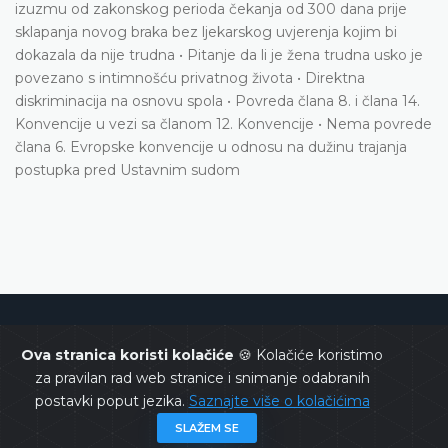
izuzmu od zakonskog perioda čekanja od 300 dana prije
sklapanja novog braka bez ljekarskog uvjerenja kojim bi
dokazala da nije trudna • Pitanje da li je žena trudna usko je
povezano s intimnošću privatnog života • Direktna
diskriminacija na osnovu spola • Povreda člana 8. i člana 14.
Konvencije u vezi sa članom 12. Konvencije • Nema povrede
člana 6. Evropske konvencije u odnosu na dužinu trajanja
postupka pred Ustavnim sudom
Ustavni sud Bosne i Hercegovine
Ova stranica koristi kolačiće
🍪 Kolačiće koristimo
za pravilan rad web stranice i snimanje odabranih
postavki poput jezika.
Saznajte više o kolačićima
SLAŽEM SE
Copyrights @ 2026
Ustavni sud BiH
Sva prava zadržana.