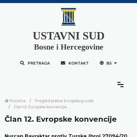
USTAVNI SUD
Bosne i Hercegovine
PRETRAGA
KONTAKT
BS
Početna
Pregled prakse Evropskog suda
Član 12. Evropske konvencije
Član 12. Evropske konvencije
Nurcan Bayraktar protiv Turske (broj 27094/20,