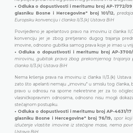
• Odluka o dopustivosti i meritumu broj AP-1772/09
glasniku Bosne i Hercegovine" broj 101/12,
predaja
Europsku konvenciju i članka II/3.(k) Ustava BiH
Povrijeđeno je apelantovo pravo na imovinu iz članka II/
konvenciju jer je zbog pretjerano dugog trajanja pre
imovine, odnosno gubitka samog prava koje je imao u vrij
• Odluka o dopustivosti i meritumu broj AP-3700/
mirovinu, gubitak prava zbog prekomjernog trajanja p
članka II/3.(k) Ustava BiH
Nema kršenja prava na imovinu iz članka II/3.(k) Ustava
zato što apelanti nemaju „imovinu" u smislu tog članka, b
pravo u odnosu na sporne nekretnine jer za to očigled
vlasničkopravnim odnosima, odnosno nisu mogli dokazati
stečajnom postupku.
•
Odluka o dopustivosti i meritumu broj AP-4631/17 
glasniku Bosne i Hercegovine" broj 76/19,
spor koj
izlučenje vlastite imovine iz stečajne mase, nema povre
Ustava BiH