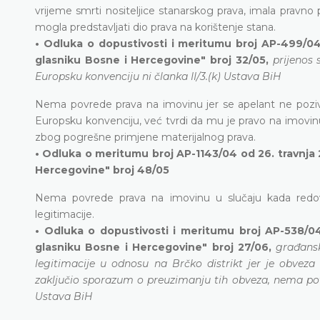
vrijeme smrti nositeljice stanarskog prava, imala pravno 
mogla predstavljati dio prava na korištenje stana.
• Odluka o dopustivosti i meritumu broj AP-499/04
glasniku Bosne i Hercegovine" broj 32/05,
prijenos 
Europsku konvenciju ni članka II/3.(k) Ustava BiH
Nema povrede prava na imovinu jer se apelant ne poziv
Europsku konvenciju, već tvrdi da mu je pravo na imovi
zbog pogrešne primjene materijalnog prava.
• Odluka o meritumu broj AP-1143/04 od 26. travnja 
Hercegovine" broj 48/05
Nema povrede prava na imovinu u slučaju kada redov
legitimacije.
• Odluka o dopustivosti i meritumu broj AP-538/04
glasniku Bosne i Hercegovine" broj 27/06,
građans
legitimacije u odnosu na Brčko distrikt jer je obveza 
zaključio sporazum o preuzimanju tih obveza, nema povre
Ustava BiH