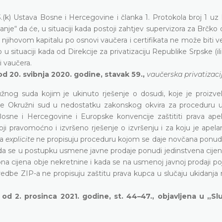
(k) Ustava Bosne i Hercegovine i članka 1. Protokola broj 1 uz
nje“ da će, u situaciji kada postoji zahtjev supervizora za Brčko d
jihovom kapitalu po osnovi vaučera i certifikata ne može biti v
situaciji kada od Direkcije za privatizaciju Republike Srpske (il
i vaučera.
d 20. svibnja 2020. godine, stavak 59.,
vaučerska privatizaci
žnog suda kojim je ukinuto rješenje o dosudi, koje je proizve
 je Okružni sud u nedostatku zakonskog okvira za proceduru u
sne i Hercegovine i Europske konvencije zaštititi prava ape
i pravomoćno i izvršeno rješenje o izvršenju i za koju je apela
-a
explicite
ne propisuju proceduru kojom se daje novčana ponuda
da se u postupku usmene javne prodaje ponudi jedinstvena cijena
a cijena obje nekretnine i kada se na usmenoj javnoj prodaji po
redbe ZIP-a ne propisuju zaštitu prava kupca u slučaju ukidanja 
 od 2. prosinca 2021. godine, st. 44–47., objavljena u „