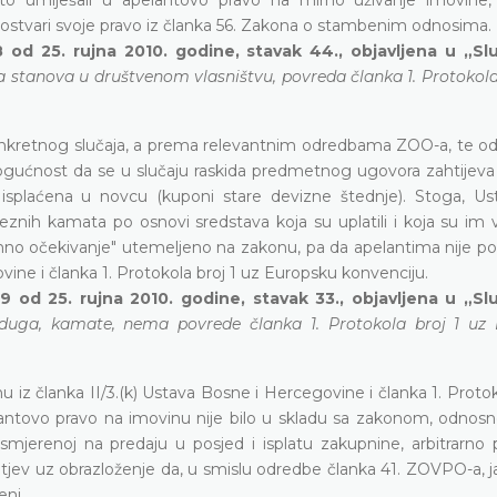
, ostvari svoje pravo iz članka 56. Zakona o stambenim odnosima.
 od 25. rujna 2010. godine, stavak 44., objavljena u „S
ja stanova u društvenom vlasništvu, povreda članka 1. Protokola
 konkretnog slučaja, a prema relevantnim odredbama ZOO-a, te 
mogućnost da se u slučaju raskida predmetnog ugovora zahtijeva (
 isplaćena u novcu (kuponi stare devizne štednje). Stoga, Us
eznih kamata po osnovi sredstava koja su uplatili i koja su im 
imno očekivanje" utemeljeno na zakonu, pa da apelantima nije po
vine i članka 1. Protokola broj 1 uz Europsku konvenciju.
9 od 25. rujna 2010. godine, stavak 33., objavljena u „S
 duga, kamate, nema povrede članka 1. Protokola broj 1 uz
 iz članka II/3.(k) Ustava Bosne i Hercegovine i članka 1. Protok
antovo pravo na imovinu nije bilo u skladu sa zakonom, odnosn
smjerenoj na predaju u posjed i isplatu zakupnine, arbitrarno p
htjev uz obrazloženje da, u smislu odredbe članka 41. ZOVPO-a, 
ni.