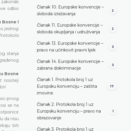
 zakonski
Članak 10. Europske konvencije –
rave odbio
2
sloboda izražavanja
u Bosne i
Članak 11. Europske konvencije –
mo jednog
2
sloboda okupljanja i udruživanja
Protokola
Članak 13. Europske konvencije –
3
pravo na učinkovit pravni lijek
og stanja
zgrađenog
Članak 14. Europske konvencije –
3
zabrana diskriminacije
iku Bosne
Članak 1. Protokola broj 1 uz
 nositelj
Europsku konvenciju – zaštita
BiH
17
imovine
nici prvog
Članak 2. Protokola broj 1 uz
nosi se na
Europsku konvenciju – pravo na
potpisnice
1
obrazovanje
lu da nisu
baju biti
Članak 3. Protokola broj 1 uz