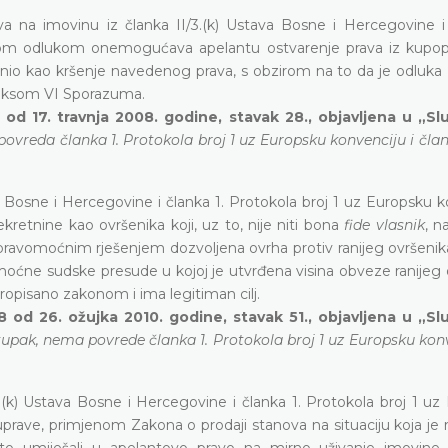
va na imovinu iz članka II/3.(k) Ustava Bosne i Hercegovine i 
ojom odlukom onemogućava apelantu ostvarenje prava iz kupo
ijenio kao kršenje navedenog prava, s obzirom na to da je odluk
Aneksom VI Sporazuma.
 od 17. travnja 2008. godine, stavak 28., objavljena u „
ovreda članka 1. Protokola broj 1 uz Europsku konvenciju i člank
 Bosne i Hercegovine i članka 1. Protokola broj 1 uz Europsku k
kretnine kao ovršenika koji, uz to, nije niti bona
fide vlasnik
, n
pravomoćnim rješenjem dozvoljena ovrha protiv ranijeg ovršenika
moćne sudske presude u kojoj je utvrđena visina obveze ranijeg 
ropisano zakonom i ima legitiman cilj.
8 od 26. ožujka 2010. godine, stavak 51., objavljena u „
tupak, nema povrede članka 1. Protokola broj 1 uz Europsku konv
.(k) Ustava Bosne i Hercegovine i članka 1. Protokola broj 1 uz
 uprave, primjenom Zakona o prodaji stanova na situaciju koja je 
o umiješali u apelantovo pravo na mirno uživanje imovine