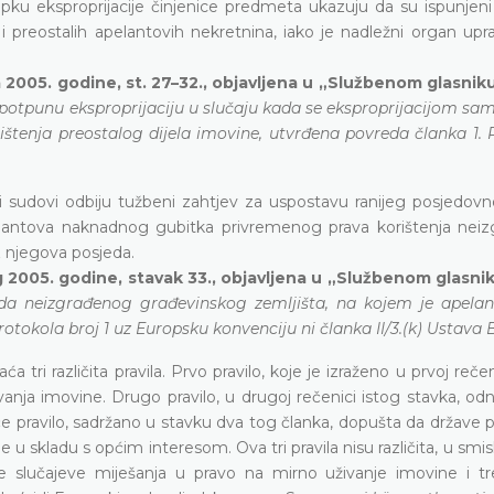
pku eksproprijacije činjenice predmeta ukazuju da su ispunjeni
, i preostalih apelantovih nekretnina, iako je nadležni organ up
 2005. godine, st. 27–32., objavljena u „Službenom glasnik
 potpunu eksproprijaciju u slučaju kada se eksproprijacijom sa
tenja preostalog dijela imovine, utvrđena povreda članka 1. 
sudovi odbiju tužbeni zahtjev za uspostavu ranijeg posjedovn
elantova naknadnog gubitka privremenog prava korištenja nei
z njegova posjeda.
 2005. godine, stavak 33., objavljena u „Službenom glasn
a neizgrađenog građevinskog zemljišta, na kojem je apelant
tokola broj 1 uz Europsku konvenciju ni članka II/3.(k) Ustava 
tri različita pravila. Prvo pravilo, koje je izraženo u prvoj reče
vanja imovine. Drugo pravilo, u drugoj rečenici istog stavka, od
će pravilo, sadržano u stavku dva tog članka, dopušta da države 
 u skladu s općim interesom. Ova tri pravila nisu različita, u smis
 slučajeve miješanja u pravo na mirno uživanje imovine i tre