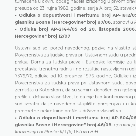
tumačena u okviru općeg načela izraženog u prvom pravilu
presuda od 23. rujna 1982. godine, serija A, broj 52, stavak 6
• Odluka o dopustivosti i meritumu broj AP-1812/0
glasniku Bosne i Hercegovine" broj 87/06,
stanovi u 
• Odluka broj AP-2144/05 od 20. listopada 2006.
Hercegovine" broj 12/07
Ustavni sud se, pored navedenog, poziva na vlastito st
Povjerenstva za ljudska prava pri Ustavnom sudu u pre
praksu Doma za ljudska prava i Europske komisije za l
predstavlja trenutnu radnju i ne rezultira nastavljenim upl
7379/76, odluka od 10. prosinca 1976. godine, Odluke i izv
Povjerenstva za ljudska prava pri Ustavnom sudu, povod
zemljišta u Kotorskom, da su samim donošenjem rješenja
prešle u državno vlasništvo, te da nije bilo kontinuiranog
sud smatra da je navedeno stajalište primjenjivo i u k
predmetne nekretnine prešle u državno vlasništvo.
• Odluka o dopustivosti i meritumu broj AP-804/06
glasniku Bosne i Hercegovine" broj 46/08,
upravni po
konvenciju ni članka II/3.(k) Ustava BiH