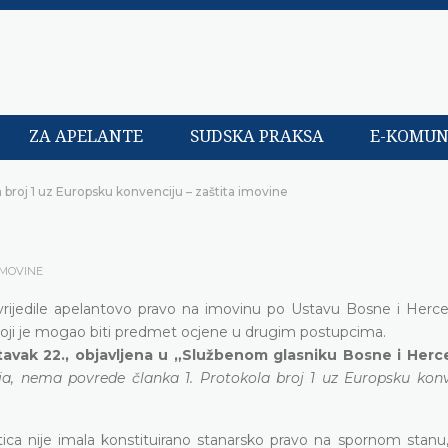
ZA APELANTE
SUDSKA PRAKSA
E-KOMUN
a broj 1 uz Europsku konvenciju – zaštita imovine
IMOVINE
jedile apelantovo pravo na imovinu po Ustavu Bosne i Herceg
k koji je mogao biti predmet ocjene u drugim postupcima.
 stavak 22., objavljena u „Službenom glasniku Bosne i Her
a, nema povrede članka 1. Protokola broj 1 uz Europsku konv
a nije imala konstituirano stanarsko pravo na spornom stanu, n