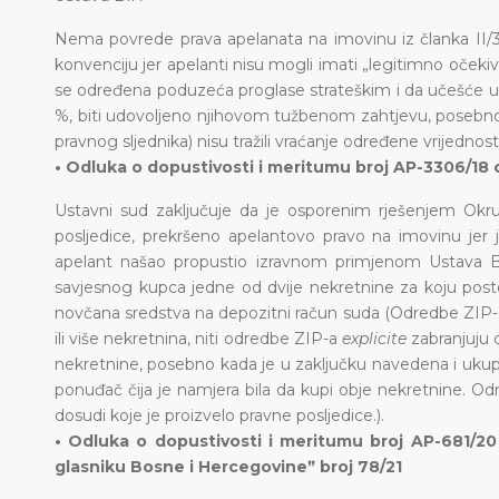
Nema povrede prava apelanata na imovinu iz članka II/3.
konvenciju jer apelanti nisu mogli imati „legitimno očekiva
se određena poduzeća proglase strateškim i da učešće u n
%, biti udovoljeno njihovom tužbenom zahtjevu, posebno u 
pravnog sljednika) nisu tražili vraćanje određene vrijednost
• Odluka o dopustivosti i meritumu broj AP-3306/18 o
Ustavni sud zaključuje da je osporenim rješenjem Okru
posljedice, prekršeno apelantovo pravo na imovinu jer
apelant našao propustio izravnom primjenom Ustava Bo
savjesnog kupca jedne od dvije nekretnine za koju postoj
novčana sredstva na depozitni račun suda (Odredbe ZIP
ili više nekretnina, niti odredbe ZIP-a
explicite
zabranjuju 
nekretnine, posebno kada je u zaključku navedena i ukupn
ponuđač čija je namjera bila da kupi obje nekretnine. Od
dosudi koje je proizvelo pravne posljedice.).
• Odluka o dopustivosti i meritumu broj AP-681/20
glasniku Bosne i Hercegovineˮ broj 78/21