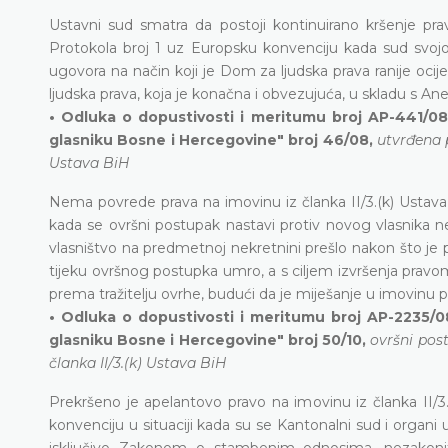
Ustavni sud smatra da postoji kontinuirano kršenje pra
Protokola broj 1 uz Europsku konvenciju kada sud sv
ugovora na način koji je Dom za ljudska prava ranije oc
ljudska prava, koja je konačna i obvezujuća, u skladu s 
• Odluka o dopustivosti i meritumu broj AP-441/08
glasniku Bosne i Hercegovine" broj 46/08,
utvrđena p
Ustava BiH
Nema povrede prava na imovinu iz članka II/3.(k) Ustava
kada se ovršni postupak nastavi protiv novog vlasnika ne
vlasništvo na predmetnoj nekretnini prešlo nakon što je 
tijeku ovršnog postupka umro, a s ciljem izvršenja pravo
prema tražitelju ovrhe, budući da je miješanje u imovinu p
• Odluka o dopustivosti i meritumu broj AP-2235/0
glasniku Bosne i Hercegovine" broj 50/10,
ovršni pos
članka II/3.(k) Ustava BiH
Prekršeno je apelantovo pravo na imovinu iz članka II/3
konvenciju u situaciji kada su se Kantonalni sud i organi
isključivo Zakonom o stambenim odnosima, nezakonit