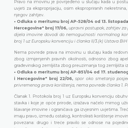
Pravo na imovinu je povrijeđeno u slučaju kada u postu
uvjeti za eksproprijaciju, osim ekspropriranih nekretnina
njegov zahtjev.
• Odluka o meritumu broj AP-528/04 od 13. listopada
Hercegovine" broj 17/06,
upravni postupak, zahtjev za
dijela imovine dovodi do nemogućnosti normalnog koriš
broj 1 uz Europsku konvenciju i članka II/3.(k) Ustava BiH
Nema povrede prava na imovinu u slučaju kada redovni 
zbog izmijenjenih pravnih okolnosti, odnosno zbog ap
građevinskog zemljišta zbog preuzimanja tog zemljišta i
• Odluka o meritumu broj AP-851/04 od 17. studenog
i Hercegovine" broj 22/06,
spor oko smetanja posjed
privremenog prava korištenja, nema povrede članka 1. Pro
Članak 1. Protokola broj 1 uz Europsku konvenciju obuhvaća 
stavka i koje je opće prirode, izražava načelo mirnog uži
lišavanje imovine i ograničava ga izvjesnim uvjetima. Tre
imaju pravo, između ostalog, kontrolirati korištenje imovine
povezana: drugo i treće pravilo se odnose na pojedine