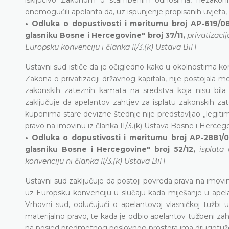
onemogućili apelanta da, uz ispunjenje propisanih uvjeta
• Odluka o dopustivosti i meritumu broj AP-619/08
glasniku Bosne i Hercegovine" broj 37/11,
privatizaci
Europsku konvenciju i članka II/3.(k) Ustava BiH
Ustavni sud ističe da je očigledno kako u okolnostima
Zakona o privatizaciji državnog kapitala, nije postojala 
zakonskih zateznih kamata na sredstva koja nisu bila
zaključuje da apelantov zahtjev za isplatu zakonskih zat
kuponima stare devizne štednje nije predstavljao „legit
pravo na imovinu iz članka II/3.(k) Ustava Bosne i Hercego
• Odluka o dopustivosti i meritumu broj AP-2881/0
glasniku Bosne i Hercegovine" broj 52/12,
isplata
konvenciju ni članka II/3.(k) Ustava BiH
Ustavni sud zaključuje da postoji povreda prava na imovinu
uz Europsku konvenciju u slučaju kada miješanje u apel
Vrhovni sud, odlučujući o apelantovoj vlasničkoj tužbi u
materijalno pravo, te kada je odbio apelantov tužbeni za
na posjed predmetnog poslovnog prostora ima drugotuže