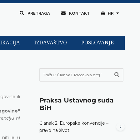
PRETRAGA
KONTAKT
HR
IKACIJA
IZDAVAŠTVO
POSLOVANJE
ovine ili
Praksa Ustavnog suda
BiH
cegovine"
enciju ni
Članak 2. Europske konvencije –
2
pravo na život
iti je, u