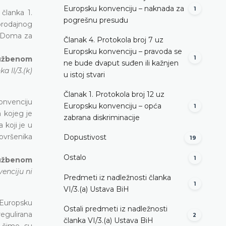
Europsku konvenciju – naknada za
1
članka 1.
pogrešnu presudu
prodajnog
a Doma za
Članak 4. Protokola broj 7 uz
Europsku konvenciju – pravoda se
1
Službenom
ne bude dvaput suđen ili kažnjen
a II/3.(k)
u istoj stvari
Članak 1. Protokola broj 12 uz
onvenciju
Europsku konvenciju – opća
1
a kojeg je
zabrana diskriminacije
 koji je u
ovršenika
Dopustivost
19
Ostalo
1
Službenom
enciju ni
Predmeti iz nadležnosti članka
1
VI/3.(a) Ustava BiH
 Europsku
Ostali predmeti iz nadležnosti
regulirana
2
članka VI/3.(a) Ustava BiH
, čime su