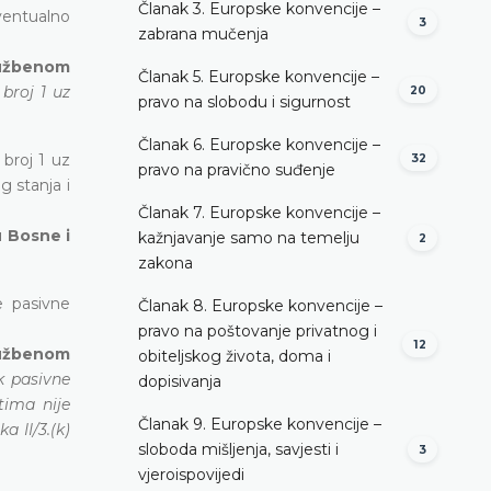
Članak 3. Europske konvencije –
eventualno
3
zabrana mučenja
lužbenom
Članak 5. Europske konvencije –
broj 1 uz
20
pravo na slobodu i sigurnost
Članak 6. Europske konvencije –
broj 1 uz
32
pravo na pravično suđenje
 stanja i
Članak 7. Europske konvencije –
u Bosne i
kažnjavanje samo na temelju
2
zakona
e pasivne
Članak 8. Europske konvencije –
pravo na poštovanje privatnog i
12
lužbenom
obiteljskog života, doma i
k pasivne
dopisivanja
tima nije
Članak 9. Europske konvencije –
 II/3.(k)
sloboda mišljenja, savjesti i
3
vjeroispovijedi