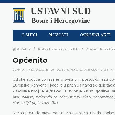
USTAVNI SUD
Bosne i Hercegovine
O SUDU
NOVOSTI
OSNOVNI AKTI
Početna
Praksa Ustavnog suda BiH
Članak 1. Protokol
Općenito
ČLANAK 1. PROTOKOLA BROJ 1 UZ EUROPSKU KONVENCIJU – ZAŠTITA 
Odluke sudova donesene u ovršnom postupku nisu povri
Europskoj konvenciji kada je u pitanju financijski gubita
• Odluka broj U-30/01 od 11. svibnja 2002. godine,
broj 24/02,
naknada za zdravstvenu skrb, denominacij
članka II/3.(k) Ustava BiH
Nema povrede prava na imovinu u slučaju kada apelantic