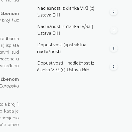
Nadležnost iz članka VI/3.(c)
2
lužbenom
Ustava BiH
 broj 1 uz
Nadležnost iz članka IV/3.(f)
1
Ustava BiH
odredbama
Dopustivost (apstraktna
i) isplata
2
nadležnost)
tavni sud
vraćena u
Dopustivosti – nadležnost iz
vrijeđeno
2
članka VI/3.(c) Ustava BiH
lužbenom
 Europsku
ola broj 1
o kada je
rimijenio
jače pravo