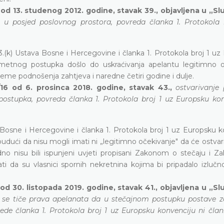
 od 13. studenog 2012. godine, stavak 39., objavljena u „
 u posjed poslovnog prostora, povreda članka 1. Protokola 
3.(k) Ustava Bosne i Hercegovine i članka 1. Protokola broj 1 u
dmetnog postupka došlo do uskraćivanja apelantu legitimno 
eme podnošenja zahtjeva i naredne četiri godine i dulje.
16 od 6. prosinca 2018. godine, stavak 43.,
ostvarivanje
ostupka, povreda članka 1. Protokola broj 1 uz Europsku kon
 Bosne i Hercegovine i članka 1. Protokola broj 1 uz Europsku k
udući da nisu mogli imati ni „legitimno očekivanje" da će ostvari
no nisu bili ispunjeni uvjeti propisani Zakonom o stečaju i 
 da su vlasnici spornih nekretnina kojima bi pripadalo izlučn
od 30. listopada 2019. godine, stavak 41., objavljena u „
i se tiče prava apelanata da u stečajnom postupku postave z
de članka 1. Protokola broj 1 uz Europsku konvenciju ni članka