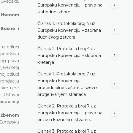
v Švedske
,
Europsku konvenciju – pravo na
2
slobodne izbore
lužbenom
Članak 1. Protokola broj 4 uz
 Bosne i
Europsku konvenciju – zabrana
1
dužničkog zatvora
 u odluci
Članak 2. Protokola broj 4 uz
o podržava
Europsku konvenciju – sloboda
1
nog prava
kretanja
ijavu broj
Članak 1. Protokola broj 7 uz
noj odluci
Europsku konvenciju –
rondaciju
1
proceduralne zaštite u svezi s
ekretnine
protjerivanjem stranaca
a. Ustavni
rondaciji
Članak 2. Protokola broj 7 uz
Europsku konvenciju – pravo na
2
lužbenom
priziv u kaznenim stvarima
 Europsku
Članak 3. Protokola broj 7 uz