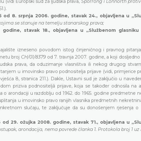
 (vidi Europski sud za ljudska prava,
Sporrong i Lönnorth proti
1.).
5 od 8. srpnja 2006. godine, stavak 24., objavljena u „S
kojima se stanuje na temelju stanarskog prava;
 godine, stavak 18., objavljena u „Službenom glasniku
ajalište izneseno povodom istog činjeničnog i pravnog pitanja
dmetu broj
CH/01/8379
od 7. travnja 2007. godine, a koji dosljedn
judska prava, da oduzimanje vlasništva ili nekog drugog stvar
itanjem u imovinsko pravo podnositelja prijave (vidi, primjerice pr
ješća 8, stranica 211.). Dakle, Ustavni sud je zaključio u navede
om priziva podnositeljâ prijave, koja se također odnosila na a
 o arondaciji u razdoblju od 1962. do 1965. godine predmetne n
 uplitanja u imovinsko pravo ranijih vlasnika predmetnih nekretnin
onkretnom slučaju, te zaključuje da su donošenjem rješenja o a
 od 29. ožujka 2008. godine, stavak 71., objavljena u „S
stupak, arondacija, nema povrede članka 1. Protokola broj 1 uz