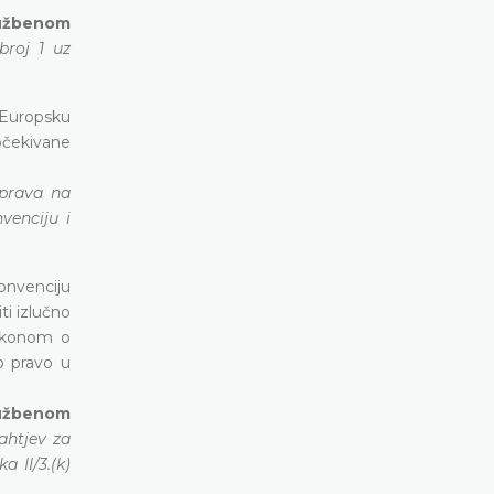
Službenom
broj 1 uz
z Europsku
očekivane
 prava na
venciju i
onvenciju
ti izlučno
Zakonom o
o pravo u
Službenom
ahtjev za
 II/3.(k)