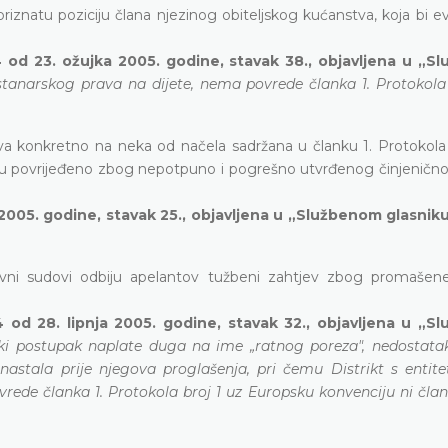
priznatu poziciju člana njezinog obiteljskog kućanstva, koja bi 
 od 23. ožujka 2005. godine, stavak 38., objavljena u „S
stanarskog prava na dijete, nema povrede članka 1. Protokola 
a konkretno na neka od načela sadržana u članku 1. Protokola 
nu povrijeđeno zbog nepotpuno i pogrešno utvrđenog činjeničnog
2005. godine, stavak 25., objavljena u „Službenom glasnik
ni sudovi odbiju apelantov tužbeni zahtjev zbog promašen
 od 28. lipnja 2005. godine, stavak 32., objavljena u „S
ki postupak naplate duga na ime „ratnog poreza", nedostata
nastala prije njegova proglašenja, pri čemu Distrikt s entite
de članka 1. Protokola broj 1 uz Europsku konvenciju ni članka