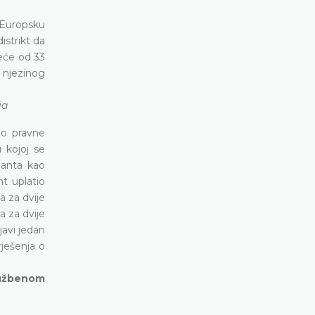
 Europsku
istrikt da
eće od 33
i njezinog
ja
lo pravne
 kojoj se
lanta kao
nt uplatio
 za dvije
 za dvije
javi jedan
rješenja o
Službenom