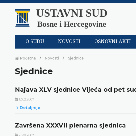
USTAVNI SUD
Bosne i Hercegovine
O SUDU
NOVOSTI
OSNOVNI AKTI
Početna
Novosti
Sjednice
Sjednice
Najava XLV sjednice Vijeća od pet sud
12.02.2007.
Detaljnije
Završena XXXVII plenarna sjednica
26.01.2007.