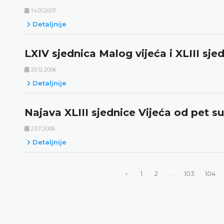
14.01.2007.
Detaljnije
LXIV sjednica Malog vijeća i XLIII sje
20.12.2006.
Detaljnije
Najava XLIII sjednice Vijeća od pet su
23.11.2006.
Detaljnije
‹
1
2
...
103
104