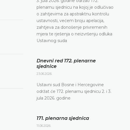
3. jula 2026. godine održao 172.
plenarnu sjednicu na kojoj je odlučivao
o zahtjevima za apstraktnu kontrolu
ustavnosti, većem broju apelacija,
zahtjeva za donošenje privremenih
mjera te rješenja o neizvršenju odluka
Ustavnog suda
Dnevni red 172. plenarne
sjednice
23.06.2026.
Ustavni sud Bosne i Hercegovine
održat će 172. plenarnu sjednicu 2. i 3.
jula 2026. godine
171. plenarna sjednica
11.06.2026.