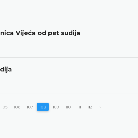
dnica Vijeća od pet sudija
dija
105
106
107
108
109
110
111
112
›