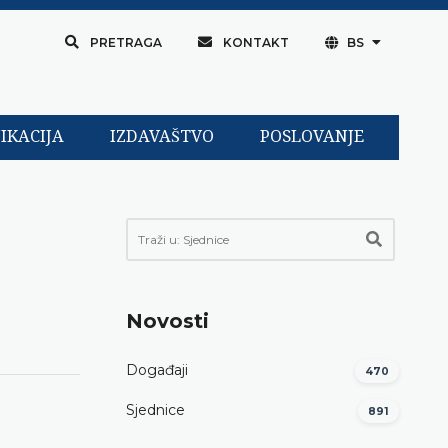
PRETRAGA
KONTAKT
BS
IKACIJA
IZDAVAŠTVO
POSLOVANJE
Novosti
Događaji
470
Sjednice
891