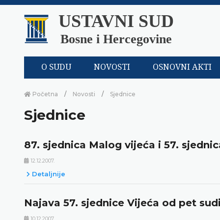
USTAVNI SUD
Bosne i Hercegovine
O SUDU
NOVOSTI
OSNOVNI AKTI
Početna
Novosti
Sjednice
Sjednice
87. sjednica Malog vijeća i 57. sjedni
12.12.2007.
Detaljnije
Najava 57. sjednice Vijeća od pet sudi
10.12.2007.