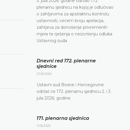
3. jula 2026. godine održao 172.
plenarnu sjednicu na kojoj je odlučivao
o zahtjevima za apstraktnu kontrolu
ustavnosti, većem broju apelacija,
zahtjeva za donošenje privremenih
mjera te rješenja o neizvršenju odluka
Ustavnog suda
Dnevni red 172. plenarne
sjednice
23.06.2026.
Ustavni sud Bosne i Hercegovine
održat će 172. plenarnu sjednicu 2. i 3.
jula 2026. godine
171. plenarna sjednica
11.06.2026.