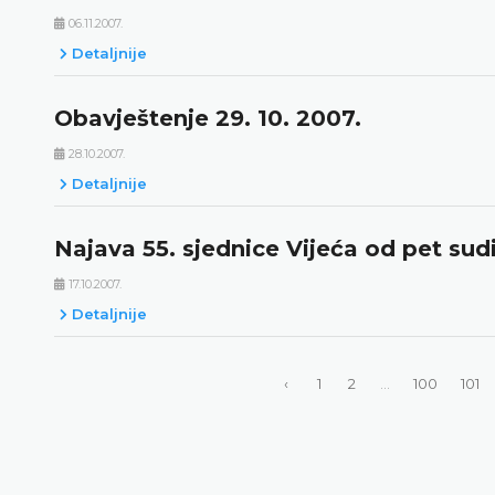
06.11.2007.
Detaljnije
Obavještenje 29. 10. 2007.
28.10.2007.
Detaljnije
Najava 55. sjednice Vijeća od pet sudi
17.10.2007.
Detaljnije
‹
1
2
...
100
101