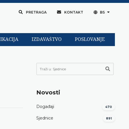
PRETRAGA
KONTAKT
BS
IKACIJA
IZDAVAŠTVO
POSLOVANJE
Novosti
Događaji
470
Sjednice
891