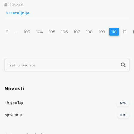
12.06.2006.
Detaljnije
2
...
103
104
105
106
107
108
109
110
111
Novosti
Događaji
470
Sjednice
891