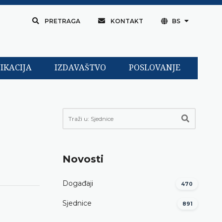
PRETRAGA
KONTAKT
BS
IKACIJA
IZDAVAŠTVO
POSLOVANJE
Novosti
Događaji
470
Sjednice
891