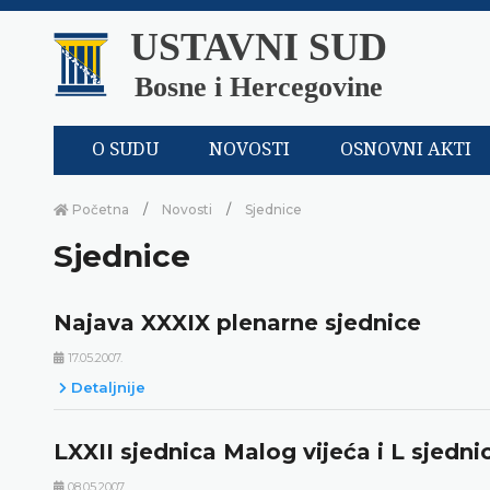
USTAVNI SUD
Bosne i Hercegovine
O SUDU
NOVOSTI
OSNOVNI AKTI
Početna
Novosti
Sjednice
Sjednice
Najava XXXIX plenarne sjednice
17.05.2007.
Detaljnije
LXXII sjednica Malog vijeća i L sjedni
08.05.2007.