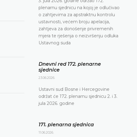
3. jula 2026. godine održao 172.
plenarnu sjednicu na kojoj je odlučivao
o zahtjevima za apstraktnu kontrolu
ustavnosti, većem broju apelacija,
zahtjeva za donošenje privremenih
mjera te rješenja o neizvršenju odluka
Ustavnog suda
Dnevni red 172. plenarne
sjednice
23.06.2026.
Ustavni sud Bosne i Hercegovine
održat će 172. plenarnu sjednicu 2. i 3.
jula 2026. godine
171. plenarna sjednica
11.06.2026.