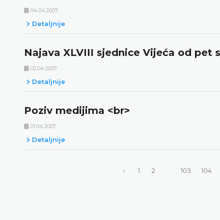
04.04.2007.
Detaljnije
Najava XLVIII sjednice Vijeća od pet s
02.04.2007.
Detaljnije
Poziv medijima <br>
01.04.2007.
Detaljnije
‹
1
2
...
103
104