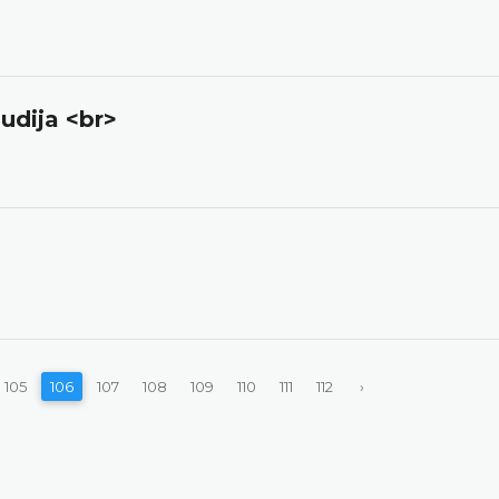
udija <br>
105
106
107
108
109
110
111
112
›