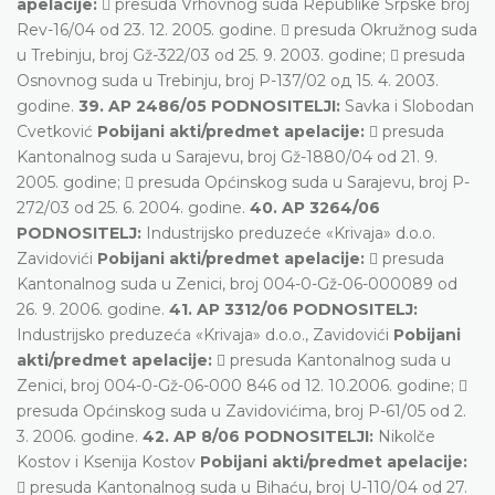
apelacije:
 presuda Vrhovnog suda Republike Srpske broj
Rev-16/04 оd 23. 12. 2005. godine.  presuda Okružnog suda
u Trebinju, broj Gž-322/03 od 25. 9. 2003. godine;  presuda
Osnovnog suda u Trebinju, broj P-137/02 од 15. 4. 2003.
godine.
39. AP 2486/05 PODNOSITELJI:
Savka i Slobodan
Cvetković
Pobijani akti/predmet apelacije:
 presuda
Kantonalnog suda u Sarajevu, broj Gž-1880/04 od 21. 9.
2005. godine;  presuda Općinskog suda u Sarajevu, broj P-
272/03 od 25. 6. 2004. godine.
40. AP 3264/06
PODNOSITELJ:
Industrijsko preduzeće «Krivaja» d.o.o.
Zavidovići
Pobijani akti/predmet apelacije:
 presuda
Kantonalnog suda u Zenici, broj 004-0-Gž-06-000089 od
26. 9. 2006. godine.
41. AP 3312/06 PODNOSITELJ:
Industrijsko preduzeća «Krivaja» d.o.o., Zavidovići
Pobijani
akti/predmet apelacije:
 presuda Kantonalnog suda u
Zenici, broj 004-0-Gž-06-000 846 od 12. 10.2006. godine; 
presuda Općinskog suda u Zavidovićima, broj P-61/05 od 2.
3. 2006. godine.
42. AP 8/06 PODNOSITELJI:
Nikolče
Kostov i Ksenija Kostov
Pobijani akti/predmet apelacije:
 presuda Kantonalnog suda u Bihaću, broj U-110/04 od 27.