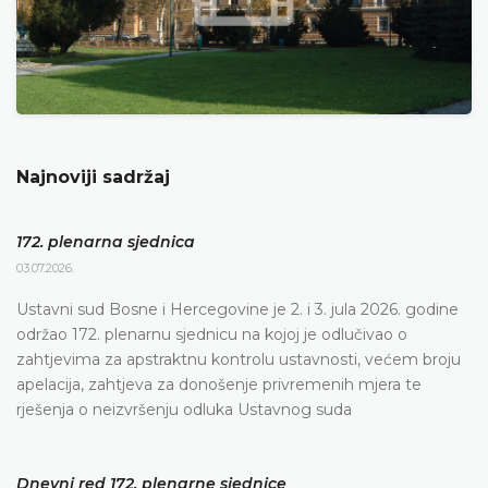
Najnoviji sadržaj
172. plenarna sjednica
03.07.2026.
Ustavni sud Bosne i Hercegovine je 2. i 3. jula 2026. godine
održao 172. plenarnu sjednicu na kojoj je odlučivao o
zahtjevima za apstraktnu kontrolu ustavnosti, većem broju
apelacija, zahtjeva za donošenje privremenih mjera te
rješenja o neizvršenju odluka Ustavnog suda
Dnevni red 172. plenarne sjednice