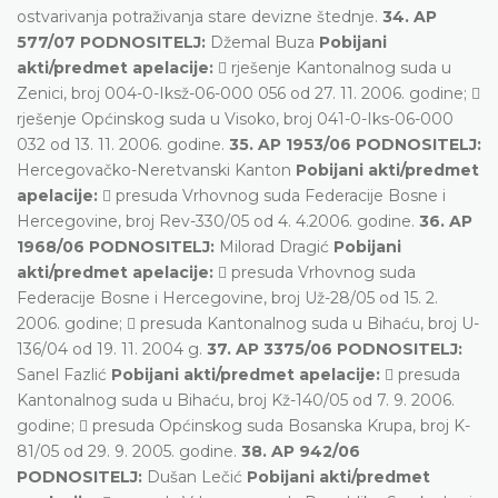
ostvarivanja potraživanja stare devizne štednje.
34. AP
577/07 PODNOSITELJ:
Džemal Buza
Pobijani
akti/predmet apelacije:
 rješenje Kantonalnog suda u
Zenici, broj 004-0-Iksž-06-000 056 od 27. 11. 2006. godine; 
rješenje Općinskog suda u Visoko, broj 041-0-Iks-06-000
032 od 13. 11. 2006. godine.
35. AP 1953/06 PODNOSITELJ:
Hercegovačko-Neretvanski Kanton
Pobijani akti/predmet
apelacije:
 presuda Vrhovnog suda Federacije Bosne i
Hercegovine, broj Rev-330/05 od 4. 4.2006. godine.
36. AP
1968/06 PODNOSITELJ:
Milorad Dragić
Pobijani
akti/predmet apelacije:
 presuda Vrhovnog suda
Federacije Bosne i Hercegovine, broj Už-28/05 od 15. 2.
2006. godine;  presuda Kantonalnog suda u Bihaću, broj U-
136/04 od 19. 11. 2004 g.
37. AP 3375/06 PODNOSITELJ:
Sanel Fazlić
Pobijani akti/predmet apelacije:
 presuda
Kantonalnog suda u Bihaću, broj Kž-140/05 od 7. 9. 2006.
godine;  presuda Općinskog suda Bosanska Krupa, broj K-
81/05 od 29. 9. 2005. godine.
38. AP 942/06
PODNOSITELJ:
Dušan Lečić
Pobijani akti/predmet