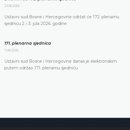
23.06.2026.
Ustavni sud Bosne i Hercegovine održat će 172. plenarnu
sjednicu 2. i 3. jula 2026. godine
171. plenarna sjednica
11.06.2026.
Ustavni sud Bosne i Hercegovine danas je elektronskim
putem održao 171. plenarnu sjednicu
Ustavni sud Bosne i Hercegovine