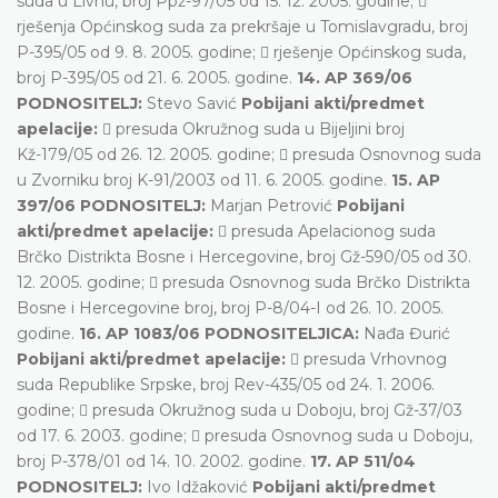
suda u Livnu, broj Ppž-97/05 od 15. 12. 2005. godine; 
rješenja Općinskog suda za prekršaje u Tomislavgradu, broj
P-395/05 od 9. 8. 2005. godine;  rješenje Općinskog suda,
broj P-395/05 od 21. 6. 2005. godine.
14. AP 369/06
PODNOSITELJ:
Stevo Savić
Pobijani akti/predmet
apelacije:
 presuda Okružnog suda u Bijeljini broj
Kž-179/05 od 26. 12. 2005. godine;  presuda Osnovnog suda
u Zvorniku broj K-91/2003 od 11. 6. 2005. godine.
15. AP
397/06 PODNOSITELJ:
Marjan Petrović
Pobijani
akti/predmet apelacije:
 presuda Apelacionog suda
Brčko Distrikta Bosne i Hercegovine, broj Gž-590/05 od 30.
12. 2005. godine;  presuda Osnovnog suda Brčko Distrikta
Bosne i Hercegovine broj, broj P-8/04-I od 26. 10. 2005.
godine.
16. AP 1083/06 PODNOSITELJICA:
Nađa Đurić
Pobijani akti/predmet apelacije:
 presuda Vrhovnog
suda Republike Srpske, broj Rev-435/05 od 24. 1. 2006.
godine;  presuda Okružnog suda u Doboju, broj Gž-37/03
od 17. 6. 2003. godine;  presuda Osnovnog suda u Doboju,
broj P-378/01 od 14. 10. 2002. godine.
17. AP 511/04
PODNOSITELJ:
Ivo Idžaković
Pobijani akti/predmet