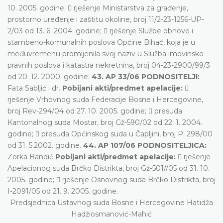
10. 2005. godine;  rješenje Ministarstva za građenje,
prostorno uređenje i zaštitu okoline, broj 11/2-23-1256-UP-
2/03 od 13. 6. 2004. godine;  rješenje Službe obnove i
stambeno-komunalnih poslova Općine Bihać, koja je u
međuvremenu promijenila svoj naziv u Služba imovinsko–
pravnih poslova i katastra nekretnina, broj 04-23-2900/99/3
od 20. 12. 2000. godine.
43. AP 33/06 PODNOSITELJI:
Fata Sabljić i dr.
Pobijani akti/predmet apelacije:

rješenje Vrhovnog suda Federacije Bosne i Hercegovine,
broj Rev-294/04 od 27. 10. 2005. godine;  presuda
Kantonalnog suda Mostar, broj Gž-590/02 od 22. 1. 2004.
godine;  presuda Općinskog suda u Čapljini, broj P: 298/00
od 31. 5.2002. godine.
44. AP 107/06 PODNOSITELJICA:
Zorka Bandić
Pobijani akti/predmet apelacije:
 rješenje
Apelacionog suda Brčko Distrikta, broj Gž-501//05 od 31. 10.
2005. godine;  rješenje Osnovnog suda Brčko Distrikta, broj
I-2091/05 od 21. 9. 2005. godine.
Predsjednica Ustavnog suda Bosne i Hercegovine Hatidža
Hadžiosmanović-Mahić