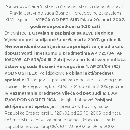
Na osnovu člana 9. stav 1. i člana 34. stav 1. i člana 36. stav 1.
Pravila Ustavnog suda Bosne i Hercegovine zakazujem
XLVII. sjednicu
VIJEĆA OD PET SUDIJA za 20. mart 2007.
godine sa početkom u 9:30 sati
Dnevni red:
I. Usvajanje zapisnika sa XLVI. sjednice
Vijeća od pet sudija održane 6. marta 2007. godine II.
Memorandumi o zahtjevima za preispitivanje odluka o
dopustivosti i meritumu u predmetima AP 729/04, AP
1050/05, AP 538/04 III. Zahtjevi za preispitivanje odluka
Ustavnog suda Bosne i Hercegovine 1. AP 511/04 (RJ)
PODNOSITELJ:
Ivo Idžaković
Pobijani akti/predmet
apelacije:
 zahtjev za preispitivanje odluke Ustavnog suda
Bosne i Hercegovine, broj AP-511/04 od 28. 6. 2005. godine.
IV Razmatranje predmeta Vijeća od pet sudija: 1. AP
13/06 PODNOSITELJICA:
Bosiljka Latinović
Pobijani
akti/predmet apelacije:
 presuda Vrhovnog suda
Republike Srpske, broj U-1261/02 od 26. 10. 2005. godine; 
rješenje Ministarstva za pitanje boraca, žrtava rata i rada
Republike Srpske, broj 05/5-534-7328/02 od 26. 6. 2002.