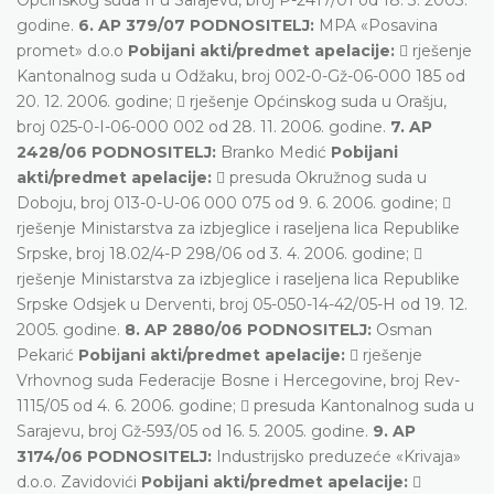
godine.
6. AP 379/07 PODNOSITELJ:
MPA «Posavina
promet» d.o.o
Pobijani akti/predmet apelacije:
 rješenje
Kantonalnog suda u Odžaku, broj 002-0-Gž-06-000 185 od
20. 12. 2006. godine;  rješenje Općinskog suda u Orašju,
broj 025-0-I-06-000 002 od 28. 11. 2006. godine.
7. AP
2428/06 PODNOSITELJ:
Branko Medić
Pobijani
akti/predmet apelacije:
 presuda Okružnog suda u
Doboju, broj 013-0-U-06 000 075 od 9. 6. 2006. godine; 
rješenje Ministarstva za izbjeglice i raseljena lica Republike
Srpske, broj 18.02/4-P 298/06 od 3. 4. 2006. godine; 
rješenje Ministarstva za izbjeglice i raseljena lica Republike
Srpske Odsjek u Derventi, broj 05-050-14-42/05-H od 19. 12.
2005. godine.
8. AP 2880/06 PODNOSITELJ:
Osman
Pekarić
Pobijani akti/predmet apelacije:
 rješenje
Vrhovnog suda Federacije Bosne i Hercegovine, broj Rev-
1115/05 od 4. 6. 2006. godine;  presuda Kantonalnog suda u
Sarajevu, broj Gž-593/05 od 16. 5. 2005. godine.
9. AP
3174/06 PODNOSITELJ:
Industrijsko preduzeće «Krivaja»
d.o.o. Zavidovići
Pobijani akti/predmet apelacije:
