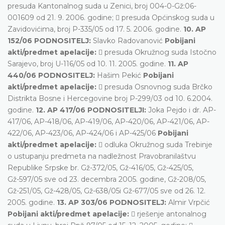
presuda Kantonalnog suda u Zenici, broj 004-0-Gž:06-
001609 od 21. 9. 2006. godine;  presuda Općinskog suda u
Zavidovićima, broj P-335/05 od 17. 5. 2006. godine.
10. AP
152/06 PODNOSITELJ:
Slavko Radovanović
Pobijani
akti/predmet apelacije:
 presuda Okružnog suda Istočno
Sarajevo, broj U-116/05 od 10. 11. 2005. godine.
11. AP
440/06 PODNOSITELJ:
Hašim Pekić
Pobijani
akti/predmet apelacije:
 presuda Osnovnog suda Brčko
Distrikta Bosne i Hercegovine broj P-299/03 od 10. 6.2004.
godine.
12. AP 417/06 PODNOSITELJI:
Joka Pejdo i dr. AP-
417/06, AP-418/06, AP-419/06, AP-420/06, AP-421/06, AP-
422/06, AP-423/06, AP-424/06 i AP-425/06
Pobijani
akti/predmet apelacije:
 odluka Okružnog suda Trebinje
o ustupanju predmeta na nadležnost Pravobranilaštvu
Republike Srpske br. Gž-372/05, Gž-416/05, Gž-425/05,
Gž-597/05 sve od 23. decembra 2005. godine, Gž-208/05,
Gž-251/05, Gž-428/05, Gž-638/05i Gž-677/05 sve od 26. 12.
2005. godine.
13. AP 303/06 PODNOSITELJ:
Almir Vrpčić
Pobijani akti/predmet apelacije:
 rješenje antonalnog