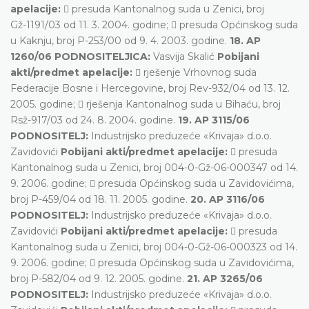
apelacije:
 presuda Kantonalnog suda u Zenici, broj
Gž-1191/03 od 11. 3. 2004. godine;  presuda Općinskog suda
u Kaknju, broj P-253/00 od 9. 4. 2003. godine.
18. AP
1260/06 PODNOSITELJICA:
Vasvija Skalić
Pobijani
akti/predmet apelacije:
 rješenje Vrhovnog suda
Federacije Bosne i Hercegovine, broj Rev-932/04 od 13. 12.
2005. godine;  rješenja Kantonalnog suda u Bihaću, broj
Rsž-917/03 od 24. 8. 2004. godine.
19. AP 3115/06
PODNOSITELJ:
Industrijsko preduzeće «Krivaja» d.o.o.
Zavidovići
Pobijani akti/predmet apelacije:
 presuda
Kantonalnog suda u Zenici, broj 004-0-Gž-06-000347 od 14.
9. 2006. godine;  presuda Općinskog suda u Zavidovićima,
broj P-459/04 od 18. 11. 2005. godine.
20. AP 3116/06
PODNOSITELJ:
Industrijsko preduzeće «Krivaja» d.o.o.
Zavidovići
Pobijani akti/predmet apelacije:
 presuda
Kantonalnog suda u Zenici, broj 004-0-Gž-06-000323 od 14.
9. 2006. godine;  presuda Općinskog suda u Zavidovićima,
broj P-582/04 od 9. 12. 2005. godine.
21. AP 3265/06
PODNOSITELJ:
Industrijsko preduzeće «Krivaja» d.o.o.