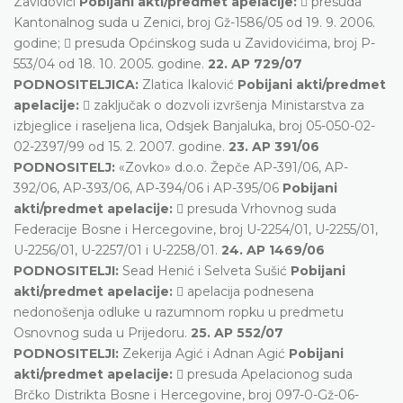
Zavidovići
Pobijani akti/predmet apelacije:
 presuda
Kantonalnog suda u Zenici, broj Gž-1586/05 od 19. 9. 2006.
godine;  presuda Općinskog suda u Zavidovićima, broj P-
553/04 od 18. 10. 2005. godine.
22. AP 729/07
PODNOSITELJICA:
Zlatica Ikalović
Pobijani akti/predmet
apelacije:
 zaključak o dozvoli izvršenja Ministarstva za
izbjeglice i raseljena lica, Odsjek Banjaluka, broj 05-050-02-
02-2397/99 od 15. 2. 2007. godine.
23. AP 391/06
PODNOSITELJ:
«Zovko» d.o.o. Žepče AP-391/06, AP-
392/06, AP-393/06, AP-394/06 i AP-395/06
Pobijani
akti/predmet apelacije:
 presuda Vrhovnog suda
Federacije Bosne i Hercegovine, broj U-2254/01, U-2255/01,
U-2256/01, U-2257/01 i U-2258/01.
24. AP 1469/06
PODNOSITELJI:
Sead Henić i Selveta Sušić
Pobijani
akti/predmet apelacije:
 apelacija podnesena
nedonošenja odluke u razumnom ropku u predmetu
Osnovnog suda u Prijedoru.
25. AP 552/07
PODNOSITELJI:
Zekerija Agić i Adnan Agić
Pobijani
akti/predmet apelacije:
 presuda Apelacionog suda
Brčko Distrikta Bosne i Hercegovine, broj 097-0-Gž-06-