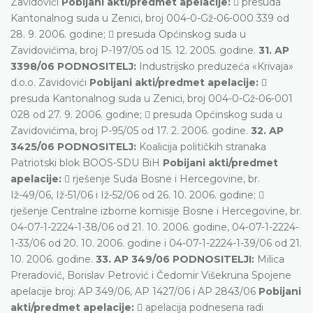
Zavidovići
Pobijani akti/predmet apelacije:
 presuda
Kantonalnog suda u Zenici, broj 004-0-Gž-06-000 339 od
28. 9. 2006. godine;  presuda Općinskog suda u
Zavidovićima, broj P-197/05 od 15. 12. 2005. godine.
31. AP
3398/06 PODNOSITELJ:
Industrijsko preduzeća «Krivaja»
d.o.o. Zavidovići
Pobijani akti/predmet apelacije:

presuda Kantonalnog suda u Zenici, broj 004-0-Gž-06-001
028 od 27. 9. 2006. godine;  presuda Općinskog suda u
Zavidovićima, broj P-95/05 od 17. 2. 2006. godine.
32. AP
3425/06 PODNOSITELJ:
Koalicija političkih stranaka
Patriotski blok BOOS-SDU BiH
Pobijani akti/predmet
apelacije:
 rješenje Suda Bosne i Hercegovine, br.
Iž-49/06, Iž-51/06 i Iž-52/06 od 26. 10. 2006. godine; 
rješenje Centralne izborne komisije Bosne i Hercegovine, br.
04-07-1-2224-1-38/06 od 21. 10. 2006. godine, 04-07-1-2224-
1-33/06 od 20. 10. 2006. godine i 04-07-1-2224-1-39/06 od 21.
10. 2006. godine.
33. AP 349/06 PODNOSITELJI:
Milica
Preradović, Borislav Petrović i Čedomir Višekruna Spojene
apelacije broj: AP 349/06, AP 1427/06 i AP 2843/06
Pobijani
akti/predmet apelacije:
 apelacija podnesena radi