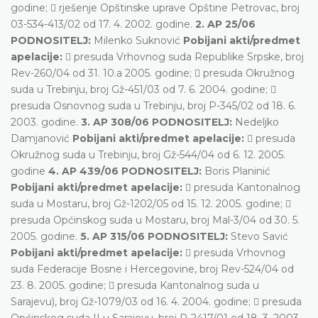
godine;  rješenje Opštinske uprave Opštine Petrovac, broj
03-534-413/02 od 17. 4. 2002. godine.
2. AP 25/06
PODNOSITELJ:
Milenko Suknović
Pobijani akti/predmet
apelacije:
 presuda Vrhovnog suda Republike Srpske, broj
Rev-260/04 od 31. 10.a 2005. godine;  presuda Okružnog
suda u Trebinju, broj Gž-451/03 od 7. 6. 2004. godine; 
presuda Osnovnog suda u Trebinju, broj P-345/02 od 18. 6.
2003. godine.
3. AP 308/06 PODNOSITELJ:
Nedeljko
Damjanović
Pobijani akti/predmet apelacije:
 presuda
Okružnog suda u Trebinju, broj Gž-544/04 od 6. 12. 2005.
godine
4. AP 439/06 PODNOSITELJ:
Boris Planinić
Pobijani akti/predmet apelacije:
 presuda Kantonalnog
suda u Mostaru, broj Gž-1202/05 od 15. 12. 2005. godine; 
presuda Općinskog suda u Mostaru, broj Mal-3/04 od 30. 5.
2005. godine.
5. AP 315/06 PODNOSITELJ:
Stevo Savić
Pobijani akti/predmet apelacije:
 presuda Vrhovnog
suda Federacije Bosne i Hercegovine, broj Rev-524/04 od
23. 8. 2005. godine;  presuda Kantonalnog suda u
Sarajevu), broj Gž-1079/03 od 16. 4. 2004. godine;  presuda
Općinskog suda II u Sarajevu, broj P-2417/01 od 18. 3. 2003.