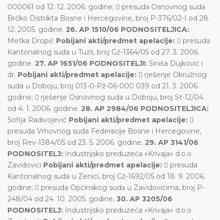
000061 od 12. 12. 2006. godine;  presuda Osnovnog suda
Brčko Distrikta Bosne i Hercegovine, broj P-376/02-I od 28.
12. 2005. godine.
26. AP 1510/06 PODNOSITELJICA:
Metka Dropić
Pobijani akti/predmet apelacije:
 presuda
Kantonalnog suda u Tuzli, broj Gž-1364/05 od 27. 3. 2006.
godine.
27. AP 1651/06 PODNOSITELJI:
Siniša Dujković i
dr.
Pobijani akti/predmet apelacije:
 rješenje Okružnog
suda u Doboju, broj 013-0-Pž-06-000 039 od 21. 3. 2006.
godine;  rješenje Osnovnog suda u Doboju, broj St-12/04
od 4. 1. 2006. godine.
28. AP 2984/06 PODNOSITELJICA:
Sofija Radivojević
Pobijani akti/predmet apelacije:

presuda Vrhovnog suda Federacije Bosne i Hercegovine,
broj Rev-1384/05 od 23. 5. 2006. godine.
29. AP 3141/06
PODNOSITELJ:
Industrijsko preduzeća «Krivaja» d.o.o.
Zavidovići
Pobijani akti/predmet apelacije:
 presuda
Kantonalnog suda u Zenici, broj Gž-1692/05 od 18. 9. 2006.
godine;  presuda Općinskog suda u Zavidovićima, broj P-
248/04 od 24. 10. 2005. godine.
30. AP 3205/06
PODNOSITELJ:
Industrijsko preduzeća «Krivaja» d.o.o.