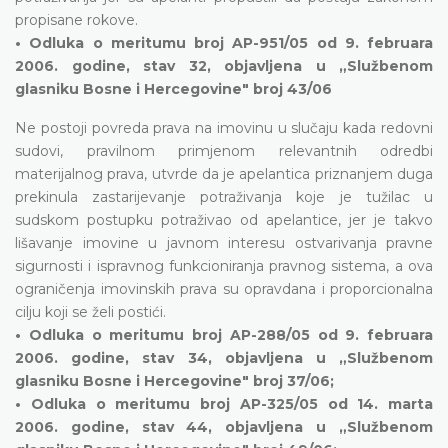
propisane rokove.
• Odluka o meritumu broj AP-951/05 od 9. februara
2006. godine, stav 32, objavljena u „Službenom
glasniku Bosne i Hercegovine" broj 43/06
Ne postoji povreda prava na imovinu u slučaju kada redovni
sudovi, pravilnom primjenom relevantnih odredbi
materijalnog prava, utvrde da je apelantica priznanjem duga
prekinula zastarijevanje potraživanja koje je tužilac u
sudskom postupku potraživao od apelantice, jer je takvo
lišavanje imovine u javnom interesu ostvarivanja pravne
sigurnosti i ispravnog funkcioniranja pravnog sistema, a ova
ograničenja imovinskih prava su opravdana i proporcionalna
cilju koji se želi postići.
• Odluka o meritumu broj AP-288/05 od 9. februara
2006. godine, stav 34, objavljena u „Službenom
glasniku Bosne i Hercegovine" broj 37/06;
• Odluka o meritumu broj AP-325/05 od 14. marta
2006. godine, stav 44, objavljena u „Službenom