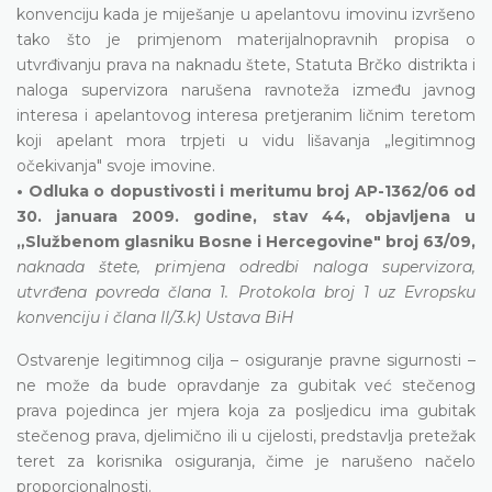
konvenciju kada je miješanje u apelantovu imovinu izvršeno
tako što je primjenom materijalnopravnih propisa o
utvrđivanju prava na naknadu štete, Statuta Brčko distrikta i
naloga supervizora narušena ravnoteža između javnog
interesa i apelantovog interesa pretjeranim ličnim teretom
koji apelant mora trpjeti u vidu lišavanja „legitimnog
očekivanja" svoje imovine.
• Odluka o dopustivosti i meritumu broj AP-1362/06 od
30. januara 2009. godine, stav 44, objavljena u
„Službenom glasniku Bosne i Hercegovine" broj 63/09,
naknada štete, primjena odredbi naloga supervizora,
utvrđena povreda člana 1. Protokola broj 1 uz Evropsku
konvenciju i člana II/3.k) Ustava BiH
Ostvarenje legitimnog cilja – osiguranje pravne sigurnosti –
ne može da bude opravdanje za gubitak već stečenog
prava pojedinca jer mjera koja za posljedicu ima gubitak
stečenog prava, djelimično ili u cijelosti, predstavlja pretežak
teret za korisnika osiguranja, čime je narušeno načelo
proporcionalnosti.