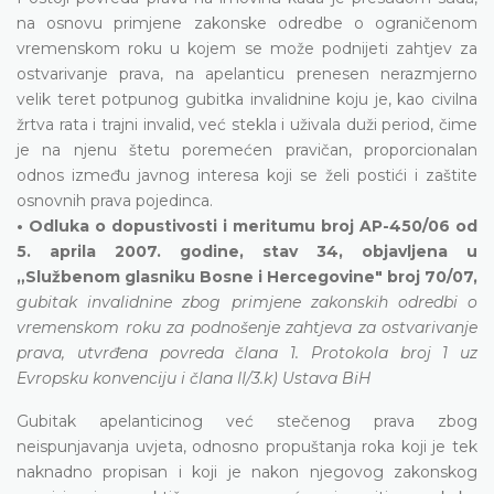
na osnovu primjene zakonske odredbe o ograničenom
vremenskom roku u kojem se može podnijeti zahtjev za
ostvarivanje prava, na apelanticu prenesen nerazmjerno
velik teret potpunog gubitka invalidnine koju je, kao civilna
žrtva rata i trajni invalid, već stekla i uživala duži period, čime
je na njenu štetu poremećen pravičan, proporcionalan
odnos između javnog interesa koji se želi postići i zaštite
osnovnih prava pojedinca.
• Odluka o dopustivosti i meritumu broj AP-450/06 od
5. aprila 2007. godine, stav 34, objavljena u
„Službenom glasniku Bosne i Hercegovine" broj 70/07,
gubitak invalidnine zbog primjene zakonskih odredbi o
vremenskom roku za podnošenje zahtjeva za ostvarivanje
prava, utvrđena povreda člana 1. Protokola broj 1 uz
Evropsku konvenciju i člana II/3.k) Ustava BiH
Gubitak apelanticinog već stečenog prava zbog
neispunjavanja uvjeta, odnosno propuštanja roka koji je tek
naknadno propisan i koji je nakon njegovog zakonskog