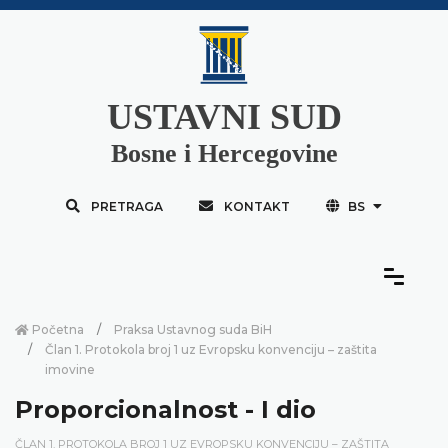
USTAVNI SUD
Bosne i Hercegovine
PRETRAGA
KONTAKT
BS
Početna
Praksa Ustavnog suda BiH
Član 1. Protokola broj 1 uz Evropsku konvenciju – zaštita
imovine
Proporcionalnost - I dio
ČLAN 1. PROTOKOLA BROJ 1 UZ EVROPSKU KONVENCIJU – ZAŠTITA