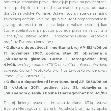
potvrđuje stanarsko pravo i dodjeljuje pravo na povrat stana,
mora podnijeti u roku od osamnaest mjeseci od dana
donošenja odluke Komisije. Ustavni sud smatra da se radi o
zakonskoj odredbi koja ne ispunjava uvjet proporcionalnosti
javnog interesa i interesa lica koja se nalaze u situaciji kao
što je apelantova, pa postoji povreda prava na imovinu iz
člana II/3.k) Ustava Bosne i Hercegovine i člana 1. Protokola
broj 1 uz Evropsku konvenciju.
• Odluka o dopustivosti i meritumu broj AP-1524/06 od
11. novembra 2007. godine, stav 39, objavljena u
„Službenom glasniku Bosne i Hercegovine" broj
49/08,
izvršenje odluka CRPC-a, kvalitet zakona, utvrđena
povreda člana 1. Protokola broj 1 uz Evropsku konvenciju i
člana II/3.k) Ustava BiH;
• Odluka o dopustivosti i meritumu broj AP-3850/08 od
12. oktobra 2011. godine, stav 51, objavljena u
„Službenom glasniku Bosne i Hercegovine" broj 49/08
Postoji kršenje prava na imovinu iz člana II/3.k) Ustava
Bosne i Hercegovine i člana 1. Protokola broj 1 uz Evropsku