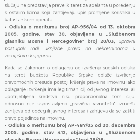
slučaju ne predstavlja prevelik teret za apelanta u poređenju
s ostalim licima koja zahtijevaju upis promjene korisnika u
katastarskom operatu.
• Odluka o meritumu broj AP-956/04 od 13. oktobra
2005. godine, stav 30, objavljena u „Službenom
glasniku Bosne i Hercegovine" broj 20/03,
upravni
postupak radi uknjižbe prava na nekretninama u
zemljišnim knjigama
Kada se Zakonom o odlaganju od izvršenja sudskih odluka
na teret budžeta Republike Srpske odlaže izvršenje
pravomoćnih presuda postoji kršenje prava na imovinu iako
odlaganje izvršenja ima legitiman cilj od javnog interesa, ali
upotrijebljena sredstva nisu proporcionalna tom cilju,
odnosno nije uspostavljena „pravična ravnoteža" između
zahtjeva od općeg ili javnog interesa i zahtjeva da se zaštiti
pravo pojedinca na imovinu.
• Odluka o meritumu broj AP-487/05 od 20. decembra
2005. godine, stav 412, objavljena u „Službenom
glasniku Bosne i Hercegovine" broj 39/06;