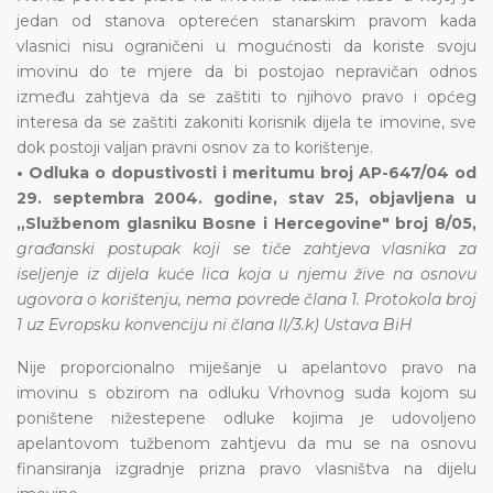
jedan od stanova opterećen stanarskim pravom kada
vlasnici nisu ograničeni u mogućnosti da koriste svoju
imovinu do te mjere da bi postojao nepravičan odnos
između zahtjeva da se zaštiti to njihovo pravo i općeg
interesa da se zaštiti zakoniti korisnik dijela te imovine, sve
dok postoji valjan pravni osnov za to korištenje.
• Odluka o dopustivosti i meritumu broj AP-647/04 od
29. septembra 2004. godine, stav 25, objavljena u
„Službenom glasniku Bosne i Hercegovine" broj 8/05,
građanski postupak koji se tiče zahtjeva vlasnika za
iseljenje iz dijela kuće lica koja u njemu žive na osnovu
ugovora o korištenju, nema povrede člana 1. Protokola broj
1 uz Evropsku konvenciju ni člana II/3.k) Ustava BiH
Nije proporcionalno miješanje u apelantovo pravo na
imovinu s obzirom na odluku Vrhovnog suda kojom su
poništene nižestepene odluke kojima je udovoljeno
apelantovom tužbenom zahtjevu da mu se na osnovu
finansiranja izgradnje prizna pravo vlasništva na dijelu