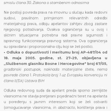
smislu člana 30. Zakona o stambenim odnosima
Ne postoji povreda prava na imovinu u slučaju kada redovni
sudovi, pravilnom primjenom relevantnih odredbi
materijalnog prava, odbiju apelantov zahtjev zbog zastare
njegovog potraživanja. Ovakva ograničenja su u ovoj i
sličnim situacijama potrebna radi pravne sigurnosti i
ispravnog funkcioniranja pravnog sistema. Ova ograničenja
su opravdana i proporcionalna cilju koji se želi postići.
• Odluka o dopustivosti i meritumu broj AP-487/04 od
18. maja 2005. godine, st. 27–29, objavljena u
„Službenom glasniku Bosne i Hercegovine" broj 67/05,
građanski postupak, naknada materijalne štete, nema
povrede člana 1. Protokola broj 1 uz Evropsku konvenciju ni
člana II/3.k) Ustava BiH
Odluka redovnog suda da apelant preda sporno zemljište
vlasnicima ne stavlja pretjerani pojedinačni teret na apelanta
u poređenju s javnim interesom koji se želi ostvariti
(omogućavanje vlasnicima,
in abstracto
, korištenja prava i