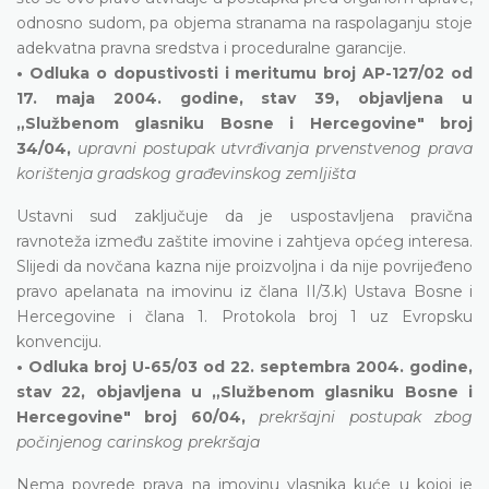
odnosno sudom, pa objema stranama na raspolaganju stoje
adekvatna pravna sredstva i proceduralne garancije.
• Odluka o dopustivosti i meritumu broj AP-127/02 od
17. maja 2004. godine, stav 39, objavljena u
„Službenom glasniku Bosne i Hercegovine" broj
34/04,
upravni postupak utvrđivanja prvenstvenog prava
korištenja gradskog građevinskog zemljišta
Ustavni sud zaključuje da je uspostavljena pravična
ravnoteža između zaštite imovine i zahtjeva općeg interesa.
Slijedi da novčana kazna nije proizvoljna i da nije povrijeđeno
pravo apelanata na imovinu iz člana II/3.k) Ustava Bosne i
Hercegovine i člana 1. Protokola broj 1 uz Evropsku
konvenciju.
• Odluka broj U-65/03 od 22. septembra 2004. godine,
stav 22, objavljena u „Službenom glasniku Bosne i
Hercegovine" broj 60/04,
prekršajni postupak zbog
počinjenog carinskog prekršaja
Nema povrede prava na imovinu vlasnika kuće u kojoj je