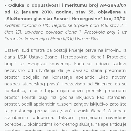
• Odluka o dopustivosti i meritumu broj AP-2843/07
od 12. januara 2010. godine, stav 35, objavljena u
„Službenom glasniku Bosne i Hercegovine" broj 23/10,
kvalitet zakona o PIO Republike Srpske, član 148. stav 2. i
član 151, utvrđena povreda člana 1. Protokola broj 1 uz
Evropsku konvenciju i člana II/3.k) Ustava BiH
Ustavni sud smatra da postoji kršenje prava na imovinu iz
člana II/3.k) Ustava Bosne i Hercegovine i člana 1. Protokola
broj 1 uz Evropsku konvenciju kada su redovni sudovi,
nezavisno od utvrđenja da je davalac stana predmetni
prostor dodijelio na korištenje apelantici „kao novom
nosiocu stanarskog prava" i nezavisno od činjenice da su
apelantica, a prije toga i njen pravni prednik, predmetni
prostor koristili dugi niz godina isključivo kao stambeni
prostor, odbili apelanticin tužbeni zahtjev isključivo zato što
taj prostor nije priznat kao „stan" u smislu člana 3. Zakona o
stambenim odnosima. Takvom primjenom navedene
odredbe, u okolnostima konkretnog slučaja, na apelanticu je
stavljen pretjeran teret jer nije postignuta pravična