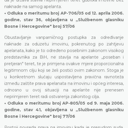
naknade na samog apelanta.
• Odluka o meritumu broj AP-706/05 od 12. aprila 2006.
godine, stav 36, objavljena u „Službenom glasniku
Bosne i Hercegovine" broj 57/06
Obustavljanje vanparničnog postupka za određivanje
naknade za oduzetu imovinu, pokrenutog po zahtjevu
apelanata, kako je to određeno posebnim zakonom visokog
predstavnika za BiH, ne stavlja na apelante „poseban i
pretjeran" teret, te je primjena ovakve mjere proporcionalna
legitimnom cilju koji se želi postići ovim zakonom. Stoga je
u konkretnom slučaju uspostavljena pravična ravnoteža
između zaštite prava apelanata na imovinu i općeg interesa,
odnosno u ovoj situaciji na apelante nije prenesen
neprimjeren teret radi ostvarenja zakonitog cilja.
• Odluka o meritumu broj AP-805/05 od 9. maja 2006.
godine, stav 41, objavljena u „Službenom glasniku
Bosne i Hercegovine" broj 77/06
Postoji povreda prava na imovinu kada je presudom suda,