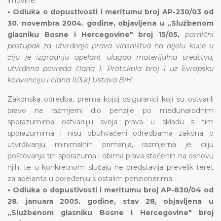
imovine.
• Odluka o dopustivosti i meritumu broj AP-230/03 od
30. novembra 2004. godine, objavljena u „Službenom
glasniku Bosne i Hercegovine" broj 15/05,
parnični
postupak za utvrđenje prava vlasništva na dijelu kuće u
čiju je izgradnju apelant ulagao materijalna sredstva,
utvrđena povreda člana 1. Protokola broj 1 uz Evropsku
konvenciju i člana II/3.k) Ustava BiH
Zakonska odredba, prema kojoj osiguranici koji su ostvarili
pravo na razmjerni dio penzije po međunarodnim
sporazumima ostvaruju svoja prava u skladu s tim
sporazumima i nisu obuhvaćeni odredbama zakona o
utvrđivanju minimalnih primanja, razmjerna je cilju
poštovanja tih sporazuma i obima prava stečenih na osnovu
njih, te u konkretnom slučaju ne predstavlja prevelik teret
za apelanta u poređenju s ostalim penzionerima.
• Odluka o dopustivosti i meritumu broj AP-830/04 od
28. januara 2005. godine, stav 28, objavljena u
„Službenom glasniku Bosne i Hercegovine" broj