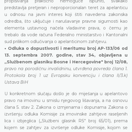
propisivanja praktično nemoguće ispuniti, svakako
predstavlja pretjeran i neproporcionalan teret za apelanticu
u odnosu na javni interes koji štiti navedena zakonska
odredba, što uključuje i narušavanje pravne sigurnosti kao
elementa ustavnog načela vladavine prava, o čemu je
trebalo da vode računa Federalno ministarstvo i Kantonalni
sud prilikom odlučivanja o apelanticinom zahtjevu.
• Odluka o dopustivosti i meritumu broj AP-133/06 od
13. septembra 2007. godine, stav 34, objavljena u
„Službenom glasniku Bosne i Hercegovine" broj 12/08,
pravo na porodičnu invalidninu, utvrđena povreda člana 1.
Protokola broj 1 uz Evropsku konvenciju i člana II/3.k)
Ustava BiH
U konkretnom slučaju došlo je do miješanja u apelantovo
pravo na imovinu u smislu njegovog lišavanja, a na osnovu
člana 5. stav 2. Zakona o izmjenama i dopunama Zakona o
izvršenju odluka Komisije za imovinske zahtjeve raseljenih
lica i izbjeglica („Službeni glasnik RS" broj 65/01), prema
kojem se zahtjev za izvršenje odluke Komisije, kojom se