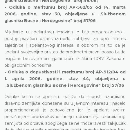
glasniku Bosne i Hercegovine" broj 49/06;
• Odluka o meritumu broj AP-562/05 od 14. marta
2006. godine, stav 30, objavljena u „Službenom
glasniku Bosne i Hercegovine" broj 57/06
Miješanje u apelantovu imovinu je bilo proporcionalno i
postoji pravičan balans između zahtjeva za opći interes
zajednice i apelantovog interesa, s obzirom na to da je
apelant svojevoljno pristao da predmetni pravni posao bude
osiguran bezuvjetnom garancijom iz člana 1087. Zakona o
obligacionim odnosima.
• Odluka o dopustivosti i meritumu broj AP-912/04 od
1. aprila 2006. godine, stav 44, objavljena u
„Službenom glasniku Bosne i Hercegovine" broj 57/06
Odluke kojim se apelantu nalaže da napusti uzurpirano
državno zemljište donesene su u javnom interesu i načelo
proporcionalnosti je zadovoljeno jer je apelant svojim
ponašanjem prouzrokovao radnju oduzimanja uzurpiranog
zemljišta od države, zbog čega se ne može izvesti zaključak
da je država stavila neprimjeren teret gubitka imovine bez