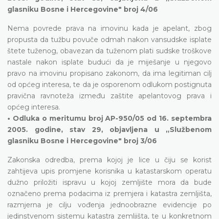
glasniku Bosne i Hercegovine" broj 4/06
Nema povrede prava na imovinu kada je apelant, zbog
propusta da tužbu povuče odmah nakon vansudske isplate
štete tuženog, obavezan da tuženom plati sudske troškove
nastale nakon isplate budući da je miješanje u njegovo
pravo na imovinu propisano zakonom, da ima legitiman cilj
od općeg interesa, te da je osporenom odlukom postignuta
pravična ravnoteža između zaštite apelantovog prava i
općeg interesa.
• Odluka o meritumu broj AP-950/05 od 16. septembra
2005. godine, stav 29, objavljena u „Službenom
glasniku Bosne i Hercegovine" broj 3/06
Zakonska odredba, prema kojoj je lice u čiju se korist
zahtijeva upis promjene korisnika u katastarskom operatu
dužno priložiti ispravu u kojoj zemljište mora da bude
označeno prema podacima iz premjera i katastra zemljišta,
razmjerna je cilju vođenja jednoobrazne evidencije po
jedinstvenom sistemu katastra zemljišta, te u konkretnom