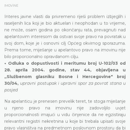
IMOVINE
Interes javne vlasti da privremeno riješi problem izbjeglih i
raseljenih lica koji je bio aktuelan i neophodan u to vrijeme,
ne može, osam godina po okončanju rata, prevagnuti nad
apelantovim interesom da ostvari svoje pravo na povratak u
svoj dom, koje je i osnovni cilj Općeg okvirnog sporazuma.
Prema tome, miješanje u apelantovo pravo na imovinu nije
bilo proporcionalno opravdanom cilju.
• Odluka o dopustivosti i meritumu broj U-102/03 od
28. aprila 2004. godine, stav 44, objavljena u
„Službenom glasniku Bosne i Hercegovine" broj
30/04,
upravni postupak i upravni spor za povrat stana u
posjed
Na apelanticu je prenesen prevelik teret, te stoga miješanje
u njeno pravo na imovinu nije zadovoljilo uvjet
proporcionalnosti imajući u vidu činjenice da ne egzistiraju
relevantni registri nekretnina u koje bi trebala upisati svoje
pravo vlasništva na predmetnom poslovnom prostoru da bi