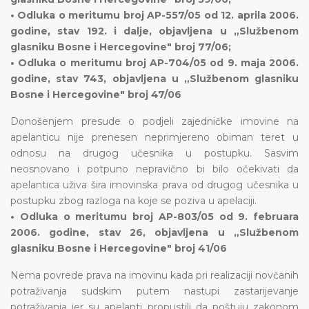
• Odluka o meritumu broj AP-557/05 od 12. aprila 2006.
godine, stav 192. i dalje, objavljena u „Službenom
glasniku Bosne i Hercegovine" broj 77/06;
• Odluka o meritumu broj AP-704/05 od 9. maja 2006.
godine, stav 743, objavljena u „Službenom glasniku
Bosne i Hercegovine" broj 47/06
Donošenjem presude o podjeli zajedničke imovine na
apelanticu nije prenesen neprimjereno obiman teret u
odnosu na drugog učesnika u postupku. Sasvim
neosnovano i potpuno nepravično bi bilo očekivati da
apelantica uživa šira imovinska prava od drugog učesnika u
postupku zbog razloga na koje se poziva u apelaciji.
• Odluka o meritumu broj AP-803/05 od 9. februara
2006. godine, stav 26, objavljena u „Službenom
glasniku Bosne i Hercegovine" broj 41/06
Nema povrede prava na imovinu kada pri realizaciji novčanih
potraživanja sudskim putem nastupi zastarijevanje
potraživanja jer su apelanti propustili da poštuju zakonom