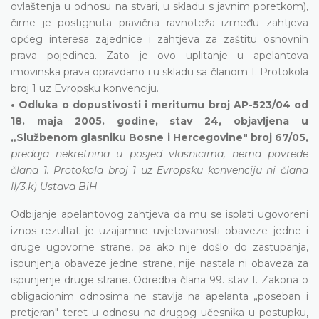
ovlaštenja u odnosu na stvari, u skladu s javnim poretkom),
čime je postignuta pravična ravnoteža između zahtjeva
općeg interesa zajednice i zahtjeva za zaštitu osnovnih
prava pojedinca. Zato je ovo uplitanje u apelantova
imovinska prava opravdano i u skladu sa članom 1. Protokola
broj 1 uz Evropsku konvenciju.
• Odluka o dopustivosti i meritumu broj AP-523/04 od
18. maja 2005. godine, stav 24, objavljena u
„Službenom glasniku Bosne i Hercegovine" broj 67/05,
predaja nekretnina u posjed vlasnicima, nema povrede
člana 1. Protokola broj 1 uz Evropsku konvenciju ni člana
II/3.k) Ustava BiH
Odbijanje apelantovog zahtjeva da mu se isplati ugovoreni
iznos rezultat je uzajamne uvjetovanosti obaveze jedne i
druge ugovorne strane, pa ako nije došlo do zastupanja,
ispunjenja obaveze jedne strane, nije nastala ni obaveza za
ispunjenje druge strane. Odredba člana 99. stav 1. Zakona o
obligacionim odnosima ne stavlja na apelanta „poseban i
pretjeran" teret u odnosu na drugog učesnika u postupku,