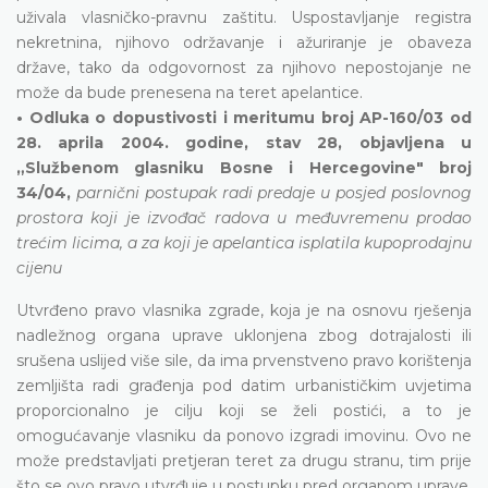
uživala vlasničko-pravnu zaštitu. Uspostavljanje registra
nekretnina, njihovo održavanje i ažuriranje je obaveza
države, tako da odgovornost za njihovo nepostojanje ne
može da bude prenesena na teret apelantice.
• Odluka o dopustivosti i meritumu broj AP-160/03 od
28. aprila 2004. godine, stav 28, objavljena u
„Službenom glasniku Bosne i Hercegovine" broj
34/04,
parnični postupak radi predaje u posjed poslovnog
prostora koji je izvođač radova u međuvremenu prodao
trećim licima, a za koji je apelantica isplatila kupoprodajnu
cijenu
Utvrđeno pravo vlasnika zgrade, koja je na osnovu rješenja
nadležnog organa uprave uklonjena zbog dotrajalosti ili
srušena uslijed više sile, da ima prvenstveno pravo korištenja
zemljišta radi građenja pod datim urbanističkim uvjetima
proporcionalno je cilju koji se želi postići, a to je
omogućavanje vlasniku da ponovo izgradi imovinu. Ovo ne
može predstavljati pretjeran teret za drugu stranu, tim prije
što se ovo pravo utvrđuje u postupku pred organom uprave,