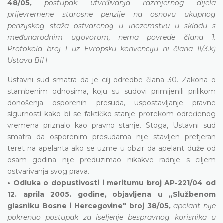
48/05,
postupak utvrđivanja razmjernog dijela
prijevremene starosne penzije na osnovu ukupnog
penzijskog staža ostvarenog u inozemstvu u skladu s
međunarodnim ugovorom, nema povrede člana 1.
Protokola broj 1 uz Evropsku konvenciju ni člana II/3.k)
Ustava BiH
Ustavni sud smatra da je cilj odredbe člana 30. Zakona o
stambenim odnosima, koju su sudovi primijenili prilikom
donošenja osporenih presuda, uspostavljanje pravne
sigurnosti kako bi se faktičko stanje protekom određenog
vremena priznalo kao pravno stanje. Stoga, Ustavni sud
smatra da osporenim presudama nije stavljen pretjeran
teret na apelanta ako se uzme u obzir da apelant duže od
osam godina nije preduzimao nikakve radnje s ciljem
ostvarivanja svog prava.
• Odluka o dopustivosti i meritumu broj AP-221/04 od
12. aprila 2005. godine, objavljena u „Službenom
glasniku Bosne i Hercegovine" broj 38/05,
apelant nije
pokrenuo postupak za iseljenje bespravnog korisnika u