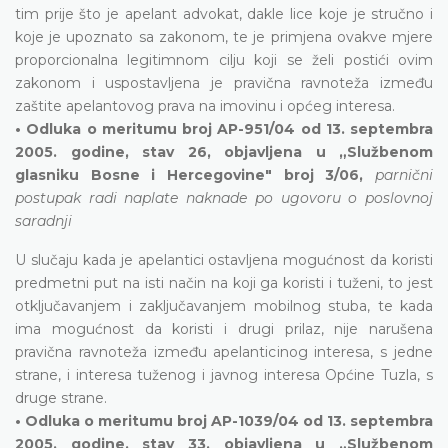
tim prije što je apelant advokat, dakle lice koje je stručno i
koje je upoznato sa zakonom, te je primjena ovakve mjere
proporcionalna legitimnom cilju koji se želi postići ovim
zakonom i uspostavljena je pravična ravnoteža između
zaštite apelantovog prava na imovinu i općeg interesa.
• Odluka o meritumu broj AP-951/04 od 13. septembra
2005. godine, stav 26, objavljena u „Službenom
glasniku Bosne i Hercegovine" broj 3/06,
parnični
postupak radi naplate naknade po ugovoru o poslovnoj
saradnji
U slučaju kada je apelantici ostavljena mogućnost da koristi
predmetni put na isti način na koji ga koristi i tuženi, to jest
otključavanjem i zaključavanjem mobilnog stuba, te kada
ima mogućnost da koristi i drugi prilaz, nije narušena
pravična ravnoteža između apelanticinog interesa, s jedne
strane, i interesa tuženog i javnog interesa Općine Tuzla, s
druge strane.
• Odluka o meritumu broj AP-1039/04 od 13. septembra
2005. godine, stav 33, objavljena u „Službenom