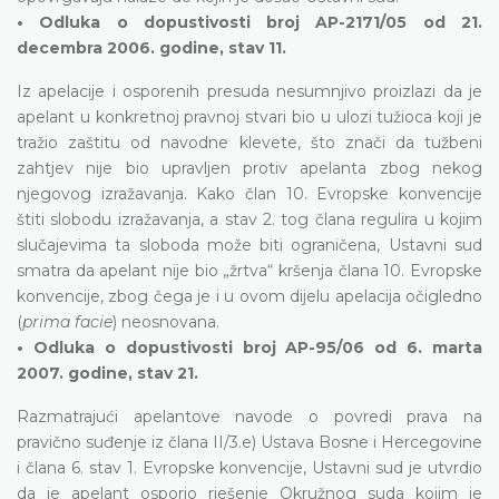
• Odluka o dopustivosti broj AP-2171/05 od 21.
decembra 2006. godine, stav 11.
Iz apelacije i osporenih presuda nesumnjivo proizlazi da je
apelant u konkretnoj pravnoj stvari bio u ulozi tužioca koji je
tražio zaštitu od navodne klevete, što znači da tužbeni
zahtjev nije bio upravljen protiv apelanta zbog nekog
njegovog izražavanja. Kako član 10. Evropske konvencije
štiti slobodu izražavanja, a stav 2. tog člana regulira u kojim
slučajevima ta sloboda može biti ograničena, Ustavni sud
smatra da apelant nije bio „žrtva“ kršenja člana 10. Evropske
konvencije, zbog čega je i u ovom dijelu apelacija očigledno
(
prima facie
) neosnovana.
• Odluka o dopustivosti broj AP-95/06 od 6. marta
2007. godine, stav 21.
Razmatrajući apelantove navode o povredi prava na
pravično suđenje iz člana II/3.e) Ustava Bosne i Hercegovine
i člana 6. stav 1. Evropske konvencije, Ustavni sud je utvrdio
da je apelant osporio rješenje Okružnog suda kojim je