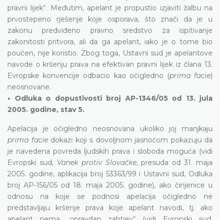
pravni lijek“. Međutim, apelant je propustio izjaviti žalbu na
prvostepeno rješenje koje osporava, što znači da je u
zakonu predviđeno pravno sredstvo za ispitivanje
zakonitosti pritvora, ali da ga apelant, iako je o tome bio
poučen, nije koristio. Zbog toga, Ustavni sud je apelantove
navode o kršenju prava na efektivan pravni lijek iz člana 13.
Evropske konvencije odbacio kao očigledno (
prima facie
)
neosnovane.
• Odluka o dopustivosti broj AP-1346/05 od 13. jula
2005. godine, stav 5.
Apelacija je očigledno neosnovana ukoliko joj manjkaju
prima facie
dokazi koji s dovoljnom jasnoćom pokazuju da
je navedena povreda ljudskih prava i sloboda moguća (vidi
Evropski sud,
Vanek protiv Slovačke
, presuda od 31. maja
2005. godine, aplikacija broj 53363/99 i Ustavni sud, Odluka
broj AP-156/05 od 18. maja 2005. godine), ako činjenice u
odnosu na koje se podnosi apelacija očigledno ne
predstavljaju kršenje prava koje apelant navodi, tj. ako
apelant nema „opravdan zahtjev“ (vidi Evropski sud,