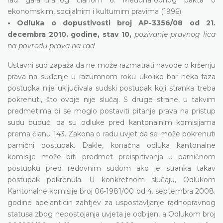
ekonomskim, socijalnim i kulturnim pravima (1996).
• Odluka o dopustivosti broj AP-3356/08 od 21.
decembra 2010. godine, stav 10,
pozivanje pravnog lica
na povredu prava na rad
Ustavni sud zapaža da ne može razmatrati navode o kršenju
prava na suđenje u razumnom roku ukoliko bar neka faza
postupka nije uključivala sudski postupak koji stranka treba
pokrenuti, što ovdje nije slučaj. S druge strane, u takvim
predmetima bi se moglo postaviti pitanje prava na pristup
sudu budući da su odluke pred kantonalnim komisijama
prema članu 143. Zakona o radu uvjet da se može pokrenuti
parnični postupak. Dakle, konačna odluka kantonalne
komisije može biti predmet preispitivanja u parničnom
postupku pred redovnim sudom ako je stranka takav
postupak pokrenula. U konkretnom slučaju, Odlukom
Kantonalne komisije broj 06-1981/00 od 4. septembra 2008.
godine apelanticin zahtjev za uspostavljanje radnopravnog
statusa zbog nepostojanja uvjeta je odbijen, a Odlukom broj