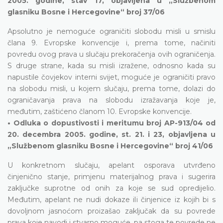
2005. godine, stav 17, objavljena u „Službenom
glasniku Bosne i Hercegovine“ broj 37/06
Apsolutno je nemoguće ograničiti slobodu misli u smislu
člana 9. Evropske konvencije i, prema tome, načiniti
povredu ovog prava u slučaju prekoračenja ovih ograničenja.
S druge strane, kada su misli izražene, odnosno kada su
napustile čovjekov interni svijet, moguće je ograničiti pravo
na slobodu misli, u kojem slučaju, prema tome, dolazi do
ograničavanja prava na slobodu izražavanja koje je,
međutim, zaštićeno članom 10. Evropske konvencije.
• Odluka o dopustivosti i meritumu broj AP-913/04 od
20. decembra 2005. godine, st. 21. i 23, objavljena u
„Službenom glasniku Bosne i Hercegovine“ broj 41/06
U konkretnom slučaju, apelant osporava utvrđeno
činjenično stanje, primjenu materijalnog prava i sugerira
zaključke suprotne od onih za koje se sud opredijelio.
Međutim, apelant ne nudi dokaze ili činjenice iz kojih bi s
dovoljnom jasnoćom proizašao zaključak da su povrede
prava koje navodi i stvarno moguće, pa stoga te povrede ne