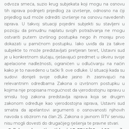
odvoza smeća, suzio krug subjekata koji mogu na osnovu
tih isprava podnijeti prijedlog za izvršenje, odnosno na čiji
prijedlog sud može odrediti izvršenje na osnovu navedenih
isprava. U takvoj situaciji pojedini subjekti su stavljeni u
poziciju da prinudnu naplatu svojih potraživanja ne mogu
ostvariti putem izvršnog postupka nego ih moraju prvo
dokazati u parničnom postupku. Iako uviđa da za takve
subjekte to može predstavljati pretjeran teret, Ustavni sud
je u konkretnom slučaju, rješavajući predmet u okviru svoje
apelacione nadležnosti, ograničen u odlučivanju na način
kako je to navedeno u tački 9. ove odluke. U situaciji kada su
sudovi donijeli svoje odluke jasno ih zasnivajući na
relevantnim odredbama Zakona o izvršnom postupku u
kojima nije propisana mogućnost da vjerodostojnu ispravu u
smislu tog zakona predstavlja isprava koja se drugim
zakonom određuje kao vjerodostojna isprava, Ustavni sud
smatra da apelantovi argumenti o osnovanosti njihovih
navoda s obzirom na član 25. Zakona o javnom RTV servisu
nisu mogli dovesti do drugačijeg rješenja te pravne stvari.