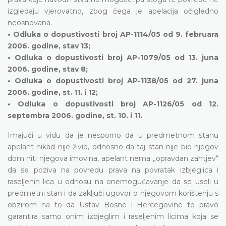
izgledaju vjerovatno, zbog čega je apelacija očigledno
neosnovana.
• Odluka o dopustivosti broj AP-1114/05 od 9. februara
2006. godine, stav 13;
• Odluka o dopustivosti broj AP-1079/05 od 13. juna
2006. godine, stav 8;
• Odluka o dopustivosti broj AP-1138/05 od 27. juna
2006. godine, st. 11. i 12;
• Odluka o dopustivosti broj AP-1126/05 od 12.
septembra 2006. godine, st. 10. i 11.
Imajući u vidu da je nesporno da u predmetnom stanu
apelant nikad nije živio, odnosno da taj stan nije bio njegov
dom niti njegova imovina, apelant nema „opravdan zahtjev“
da se poziva na povredu prava na povratak izbjeglica i
raseljenih lica u odnosu na onemogućavanje da se useli u
predmetni stan i da zaključi ugovor o njegovom korištenju s
obzirom na to da Ustav Bosne i Hercegovine to pravo
garantira samo onim izbjeglim i raseljenim licima koja se