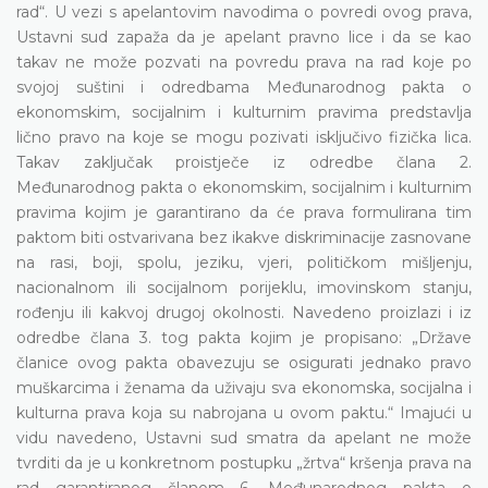
rad“. U vezi s apelantovim navodima o povredi ovog prava,
Ustavni sud zapaža da je apelant pravno lice i da se kao
takav ne može pozvati na povredu prava na rad koje po
svojoj suštini i odredbama Međunarodnog pakta o
ekonomskim, socijalnim i kulturnim pravima predstavlja
lično pravo na koje se mogu pozivati isključivo fizička lica.
Takav zaključak proistječe iz odredbe člana 2.
Međunarodnog pakta o ekonomskim, socijalnim i kulturnim
pravima kojim je garantirano da će prava formulirana tim
paktom biti ostvarivana bez ikakve diskriminacije zasnovane
na rasi, boji, spolu, jeziku, vjeri, političkom mišljenju,
nacionalnom ili socijalnom porijeklu, imovinskom stanju,
rođenju ili kakvoj drugoj okolnosti. Navedeno proizlazi i iz
odredbe člana 3. tog pakta kojim je propisano: „Države
članice ovog pakta obavezuju se osigurati jednako pravo
muškarcima i ženama da uživaju sva ekonomska, socijalna i
kulturna prava koja su nabrojana u ovom paktu.“ Imajući u
vidu navedeno, Ustavni sud smatra da apelant ne može
tvrditi da je u konkretnom postupku „žrtva“ kršenja prava na
rad garantiranog članom 6. Međunarodnog pakta o