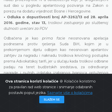
sud dao u pogledu apelantovog pozivanja na Zakon o
porezu na dodatu vrijednost Bosne i Hercegovine.
• Odluka o dopustivosti broj AP-3262/13 od 28. aprila
2016. godine, stav 13,
troškovi zastupanja po službenoj
dužnosti uvećani za PDV
Odbačena je kao
prima facie
neosnovana apelacija
podnesena protiv rješenja Suda BiH, kojim je u
prekomjernom dijelu odbijen kao neosnovan apelantov
zahtjev za nagradu i naknadu troškova krivičnog postupka
prema Advokatskoj tarifi, jer u slučaju kada troškovi odbrane
padaju na teret budžetskih sredstava, za određivanje
nagrade i nužnih izdataka izabranog branioca optuženog
nastalih u postupku pred Sudom BiH primjenjuje se odluka,
Ova stranica koristi kolačiće
🍪 Kolačiće koristimo
a ne Advokatska tarifa FBiH.
za pravilan rad web stranice i snimanje odabranih
• Odluka o dopustivosti broj AP-1757/18 оd 19. februara
postavki poput jezika.
Saznajte više o kolačićima
2020. godine
SLAŽEM SE