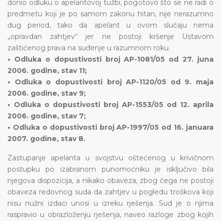
donio odluku o apelantovoj tužbi, pogotovo što se ne radi o
predmetu koji je po samom zakonu hitan, nije nerazumno
dug period, tako da apelant u ovom slučaju nema
„opravdan zahtjev“ jer ne postoji kršenje Ustavom
zaštićenog prava na suđenje u razumnom roku.
• Odluka o dopustivosti broj AP-1081/05 od 27. juna
2006. godine, stav 11;
• Odluka o dopustivosti broj AP-1120/05 od 9. maja
2006. godine, stav 9;
• Odluka o dopustivosti broj AP-1553/05 od 12. aprila
2006. godine, stav 7;
• Odluka o dopustivosti broj AP-1997/05 od 16. januara
2007. godine, stav 8.
Zastupanje apelanta u svojstvu oštećenog u krivičnom
postupku po izabranom punomoćniku je isključivo bila
njegova dispozicija, a nikako obaveza, zbog čega ne postoji
obaveza redovnog suda da zahtjev u pogledu troškova koji
nisu nužni izdaci unosi u izreku rješenja. Sud je o njima
raspravio u obrazloženju rješenja, naveo razloge zbog kojih