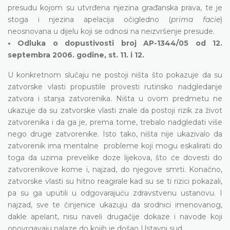
presudu kojom su utvrđena njezina građanska prava, te je
stoga i njezina apelacija očigledno (
prima facie
)
neosnovana u dijelu koji se odnosi na neizvršenje presude.
• Odluka o dopustivosti broj AP-1344/05 od 12.
septembra 2006. godine, st. 11. i 12.
U konkretnom slučaju ne postoji ništa što pokazuje da su
zatvorske vlasti propustile provesti rutinsko nadgledanje
zatvora i stanja zatvorenika. Ništa u ovom predmetu ne
ukazuje da su zatvorske vlasti znale da postoji rizik za život
zatvorenika i da ga je, prema tome, trebalo nadgledati više
nego druge zatvorenike. Isto tako, ništa nije ukazivalo da
zatvorenik ima mentalne probleme koji mogu eskalirati do
toga da uzima prevelike doze lijekova, što će dovesti do
zatvorenikove kome i, najzad, do njegove smrti. Konačno,
zatvorske vlasti su hitno reagirale kad su se ti rizici pokazali,
pa su ga uputili u odgovarajuću zdravstvenu ustanovu. I
najzad, sve te činjenice ukazuju da srodnici imenovanog,
dakle apelant, nisu naveli drugačije dokaze i navode koji
opovrgavaju nalaze do kojih je došao Ustavni sud.