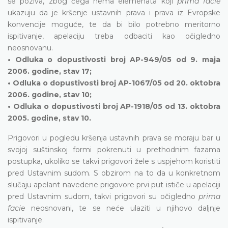
se poziva, zbog čega nema elemenata koji
prima facie
ukazuju da je kršenje ustavnih prava i prava iz Evropske
konvencije moguće, te da bi bilo potrebno meritorno
ispitivanje, apelaciju treba odbaciti kao očigledno
neosnovanu.
• Odluka o dopustivosti broj AP-949/05 od 9. maja
2006. godine, stav 17;
• Odluka o dopustivosti broj AP-1067/05 od 20. oktobra
2006. godine, stav 10;
• Odluka o dopustivosti broj AP-1918/05 od 13. oktobra
2005. godine, stav 10.
Prigovori u pogledu kršenja ustavnih prava se moraju bar u
svojoj suštinskoj formi pokrenuti u prethodnim fazama
postupka, ukoliko se takvi prigovori žele s uspjehom koristiti
pred Ustavnim sudom. S obzirom na to da u konkretnom
slučaju apelant navedene prigovore prvi put ističe u apelaciji
pred Ustavnim sudom, takvi prigovori su očigledno
prima
facie
neosnovani, te se neće ulaziti u njihovo daljnje
ispitivanje.