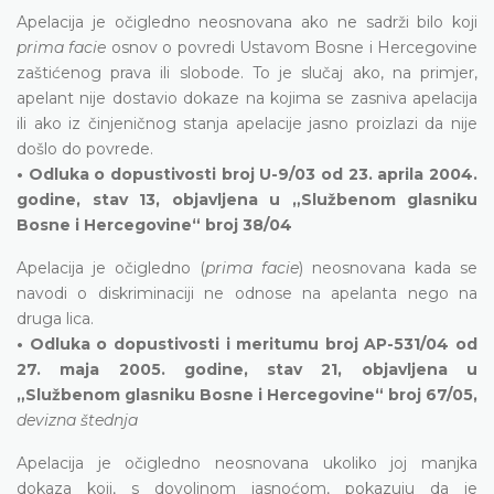
Apelacija je očigledno neosnovana ako ne sadrži bilo koji
prima facie
osnov o povredi Ustavom Bosne i Hercegovine
zaštićenog prava ili slobode. To je slučaj ako, na primjer,
apelant nije dostavio dokaze na kojima se zasniva apelacija
ili ako iz činjeničnog stanja apelacije jasno proizlazi da nije
došlo do povrede.
• Odluka o dopustivosti broj U-9/03 od 23. aprila 2004.
godine, stav 13, objavljena u „Službenom glasniku
Bosne i Hercegovine“ broj 38/04
Apelacija je očigledno (
prima facie
) neosnovana kada se
navodi o diskriminaciji ne odnose na apelanta nego na
druga lica.
• Odluka o dopustivosti i meritumu broj AP-531/04 od
27. maja 2005. godine, stav 21, objavljena u
„Službenom glasniku Bosne i Hercegovine“ broj 67/05,
devizna štednja
Apelacija je očigledno neosnovana ukoliko joj manjka
dokaza koji, s dovoljnom jasnoćom, pokazuju da je