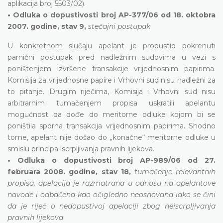
aplikacija broj 5503/02).
• Odluka o dopustivosti broj AP-377/06 od 18. oktobra
2007. godine, stav 9,
stečajni postupak
U konkretnom slučaju apelant je propustio pokrenuti
parnični postupak pred nadležnim sudovima u vezi s
poništenjem izvršene transakcije vrijednosnim papirima.
Komisija za vrijednosne papire i Vrhovni sud nisu nadležni za
to pitanje. Drugim riječima, Komisija i Vrhovni sud nisu
arbitrarnim tumačenjem propisa uskratili apelantu
mogućnost da dođe do meritorne odluke kojom bi se
poništila sporna transakcija vrijednosnim papirima. Shodno
tome, apelant nije došao do „konačne“ meritorne odluke u
smislu principa iscrpljivanja pravnih lijekova.
• Odluka o dopustivosti broj AP-989/06 od 27.
februara 2008. godine, stav 18,
tumačenje relevantnih
propisa, apelacija je razmatrana u odnosu na apelantove
navode i odbačena kao očigledno neosnovana iako se čini
da je riječ o nedopustivoj apelaciji zbog neiscrpljivanja
pravnih lijekova