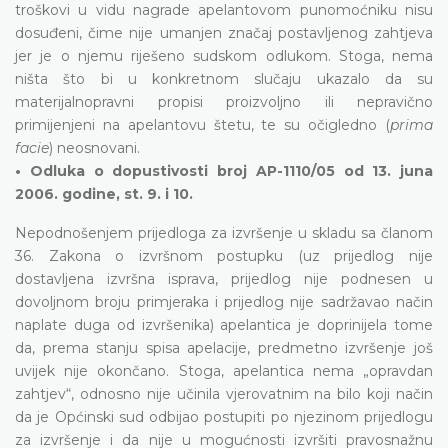
troškovi u vidu nagrade apelantovom punomoćniku nisu
dosuđeni, čime nije umanjen značaj postavljenog zahtjeva
jer je o njemu riješeno sudskom odlukom. Stoga, nema
ništa što bi u konkretnom slučaju ukazalo da su
materijalnopravni propisi proizvoljno ili nepravično
primijenjeni na apelantovu štetu, te su očigledno (
prima
facie
) neosnovani.
• Odluka o dopustivosti broj AP-1110/05 od 13. juna
2006. godine, st. 9. i 10.
Nepodnošenjem prijedloga za izvršenje u skladu sa članom
36. Zakona o izvršnom postupku (uz prijedlog nije
dostavljena izvršna isprava, prijedlog nije podnesen u
dovoljnom broju primjeraka i prijedlog nije sadržavao način
naplate duga od izvršenika) apelantica je doprinijela tome
da, prema stanju spisa apelacije, predmetno izvršenje još
uvijek nije okončano. Stoga, apelantica nema „opravdan
zahtjev“, odnosno nije učinila vjerovatnim na bilo koji način
da je Općinski sud odbijao postupiti po njezinom prijedlogu
za izvršenje i da nije u mogućnosti izvršiti pravosnažnu