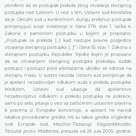
utvrđeno da se postupak prekida zbog otvaranja stečajnog
postupka nad tuženim. U vezi s tim, Ustavni sud konstatira
da je Okružni sud u konkretnom slučaju prekinuo postupak
primjenjujući svoje ovlaštenje iz člana 378. stav 1. tačka 4.
Zakona o parničnom postupku u kojem je propisano:
„Postupak se prekida [...] kad nastupe pravne posljedice
otvaranja stečajnog postupka [...]" i člana 55. stav 1. Zakona o
stečajnom postupku Republike Srpske kojim je propisano
da se otvaranjem stečajnog postupka prekidaju sudski
postupci i postupci pred arbitražama, ukoliko se odnose na
stečajnu masu. U suštini navoda Ustavni sud primjećuje da
je apelant nezadovoljan odlukom suda o prekidu postupka.
Međutim, Ustavni sud ukazuje da apelantovo
nezadovoljstvo odlukom o prekidu postupka ne pokreće,
samo po sebi, pitanja u vezi sa zaštićenim ustavnim pravima
ili pravima iz Evropske konvencije, a apelant ne navodi
nikakve proceduralne greške, niti su takve greške očigledne
(vidi Evropski sud,
Mezőtúr-Tiszazugi Vízgazdálkodási
Társulat protiv Mađarske
, presuda od 26. jula 2005. godine,