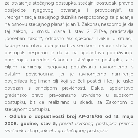
za otvaranje stečajnog postupka, stečajni postupak, pravne
posljedice njegovog otvaranja i provođenja“, te
„reorganizacija stečajnog dužnika nesposobnog za plaćanje
na osnovu stečajnog plana“ (član 1. Zakona), nesporno je da
taj zakon, u smislu člana 1. stav 2. ZIP-a, predstavlja
„poseban zakon“, odnosno
lex specialis
. Dakle, u situaciji
kada je sud utvrdio da je nad izvršenikom otvoren stečajni
postupak nesporno je da se na apelantova potraživanja
primjenjuju odredbe Zakona o stečajnom postupku, a s
ciljem namirenja njegovog potraživanja ravnomjerno s
ostalim povjeriocima, jer je ravnomjerno namirenje
povjerilaca legitiman cilj koji se želi postići i koji je usko
povezan s principom pravičnosti. Dakle, apelantovo
građansko pravo, pravosnažno utvrđeno u sudskom
postupku, bit će realizirano u skladu sa Zakonom o
stečajnom postupku.
• Odluka o dopustivosti broj AP-316/06 od 13. maja
2008. godine, stav 5,
prekid izvršnog postupka prema
izvršeniku zbog pokretanja stečajnog postupka