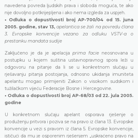
navedena povreda ljudskih prava i sloboda moguća, te ako
nije dovoljno potkrijepljena i ako nema izgleda za uspjeh.
• Odluka o dopustivosti broj AP-700/04 od 15. juna
2005. godine, stav 13,
apelantica se žali na povredu člana
3. Evropske konvencije vezano za odluku VSTV-a o
prestanku mandata sudije
Zaključeno je da je apelacija
prima facie
neosnovana u
postupku u kojem suština ustavnopravnog spora leži u
odgovoru na pitanje da li se u konkretnom slučaju u
rješavanju pitanja postojanja, odnosno ukidanja imuniteta
apelantu mogao primijeniti Zakon o visokom sudskom i
tužilačkom vijeću Federacije Bosne i Hercegovine.
• Odluka o dopustivosti broj AP-68/03 od 22. jula 2005.
godine
U konkretnom slučaju apelant osporava rješenje o
produženju pritvora i poziva se na pravo iz člana 13. Evropske
konvencije u vezi s pravom iz člana 5. Evropske konvencije,
ističući da mu je osporenim rješenjem „uskraćeno pravo na