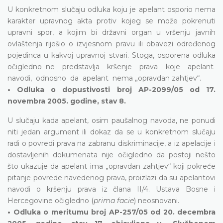
U konkretnom slučaju odluka koju je apelant osporio nema
karakter upravnog akta protiv kojeg se može pokrenuti
upravni spor, a kojim bi državni organ u vršenju javnih
ovlaštenja riješio o izvjesnom pravu ili obavezi određenog
pojedinca u kakvoj upravnoj stvari. Stoga, osporena odluka
očigledno ne predstavlja kršenje prava koje apelant
navodi, odnosno da apelant nema „opravdan zahtjev“.
• Odluka o dopustivosti broj AP-2099/05 od 17.
novembra 2005. godine, stav 8.
U slučaju kada apelant, osim paušalnog navoda, ne ponudi
niti jedan argument ili dokaz da se u konkretnom slučaju
radi o povredi prava na zabranu diskriminacije, a iz apelacije i
dostavljenih dokumenata nije očigledno da postoji nešto
što ukazuje da apelant ima „opravdan zahtjev“ koji pokreće
pitanje povrede navedenog prava, proizlazi da su apelantovi
navodi o kršenju prava iz člana II/4. Ustava Bosne i
Hercegovine očigledno (
prima facie
) neosnovani.
• Odluka o meritumu broj AP-257/05 od 20. decembra