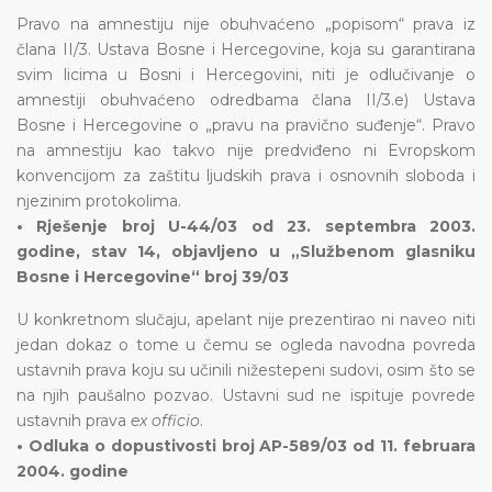
Pravo na amnestiju nije obuhvaćeno „popisom“ prava iz
člana II/3. Ustava Bosne i Hercegovine, koja su garantirana
svim licima u Bosni i Hercegovini, niti je odlučivanje o
amnestiji obuhvaćeno odredbama člana II/3.e) Ustava
Bosne i Hercegovine o „pravu na pravično suđenje“. Pravo
na amnestiju kao takvo nije predviđeno ni Evropskom
konvencijom za zaštitu ljudskih prava i osnovnih sloboda i
njezinim protokolima.
• Rješenje broj U-44/03 od 23. septembra 2003.
godine, stav 14, objavljeno u „Službenom glasniku
Bosne i Hercegovine“ broj 39/03
U konkretnom slučaju, apelant nije prezentirao ni naveo niti
jedan dokaz o tome u čemu se ogleda navodna povreda
ustavnih prava koju su učinili nižestepeni sudovi, osim što se
na njih paušalno pozvao. Ustavni sud ne ispituje povrede
ustavnih prava
ex officio
.
• Odluka o dopustivosti broj AP-589/03 od 11. februara
2004. godine