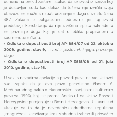
odnosio na prekid zastare, istakao da se izvod iz spiska koji
je dostavljen sudu kao dokaz da tužena nije izvršila svoju
obavezu ne može smatrati priznanjem duga u smislu člana
387. Zakona o obligacionim odnosima jer taj izvod
predstavlja konstataciju da nije izvršena isplata naknade, a
ne priznanje duga koji je dat u obliku propisanom u
spomenutom članu.
• Odluka o dopustivosti broj AP-884/07 od 22. oktobra
2009. godine, stav 9,
izvod iz poslovnih knjiga, priznanje
duga
;
• Odluka o dopustivosti broj AP-3815/08 od 21. jula
2010. godine, stav 16.
U vezi s navodima apelacije o povredi prava na rad, Ustavni
sud zapaža da je ovo pravo garantirano članom 6.
Međunarodnog pakta o ekonomskim, socijalnim i kulturnim
pravima (1996), koji se prema Aneksu I na Ustav Bosne i
Hercegovine primjenjuje u Bosni i Hercegovini. Ustavni sud
ukazuje na to da je navedenim odredbama regulirana
„mogućnost zarađivanja kroz slobodno izabran ili prihvaćen