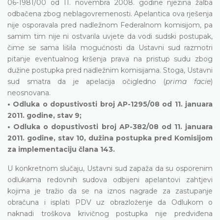
06-1981/00 od 11. novembra 2008. godine njezina žalba
odbačena zbog neblagovremenosti. Apelantica ova rješenja
nije osporavala pred nadležnom Federalnom komisijom, pa
samim tim nije ni ostvarila uvjete da vodi sudski postupak,
čime se sama lišila mogućnosti da Ustavni sud razmotri
pitanje eventualnog kršenja prava na pristup sudu zbog
dužine postupka pred nadležnim komisijama. Stoga, Ustavni
sud smatra da je apelacija očigledno (
prima facie
)
neosnovana.
• Odluka o dopustivosti broj AP-1295/08 od 11. januara
2011. godine, stav 9;
• Odluka o dopustivosti broj AP-382/08 od 11. januara
2011. godine, stav 10, dužina postupka pred Komisijom
za implementaciju člana 143.
U konkretnom slučaju, Ustavni sud zapaža da su osporenim
odlukama redovnih sudova odbijeni apelantovi zahtjevi
kojima je tražio da se na iznos nagrade za zastupanje
obračuna i isplati PDV uz obrazloženje da Odlukom o
naknadi troškova krivičnog postupka nije predviđena