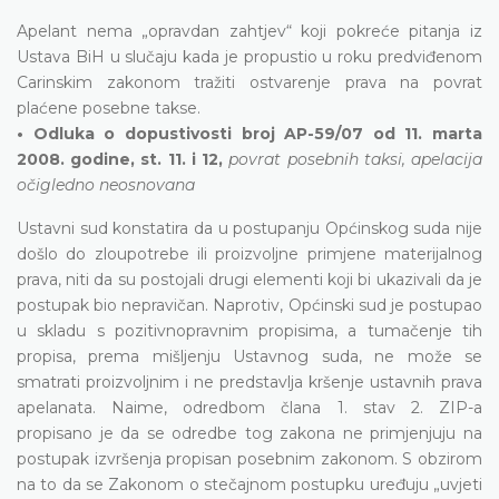
Apelant nema „opravdan zahtjev“ koji pokreće pitanja iz
Ustava BiH u slučaju kada je propustio u roku predviđenom
Carinskim zakonom tražiti ostvarenje prava na povrat
plaćene posebne takse.
• Odluka o dopustivosti broj AP-59/07 od 11. marta
2008. godine, st. 11. i 12,
povrat posebnih taksi, apelacija
očigledno neosnovana
Ustavni sud konstatira da u postupanju Općinskog suda nije
došlo do zloupotrebe ili proizvoljne primjene materijalnog
prava, niti da su postojali drugi elementi koji bi ukazivali da je
postupak bio nepravičan. Naprotiv, Općinski sud je postupao
u skladu s pozitivnopravnim propisima, a tumačenje tih
propisa, prema mišljenju Ustavnog suda, ne može se
smatrati proizvoljnim i ne predstavlja kršenje ustavnih prava
apelanata. Naime, odredbom člana 1. stav 2. ZIP-a
propisano je da se odredbe tog zakona ne primjenjuju na
postupak izvršenja propisan posebnim zakonom. S obzirom
na to da se Zakonom o stečajnom postupku uređuju „uvjeti