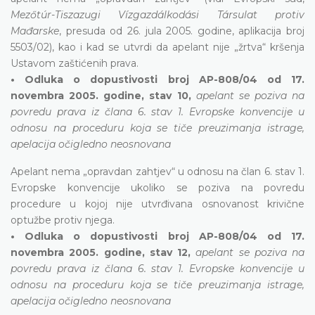
Mezőtúr-Tiszazugi Vízgazdálkodási Társulat protiv
Mađarske
, presuda od 26. jula 2005. godine, aplikacija broj
5503/02), kao i kad se utvrdi da apelant nije „žrtva“ kršenja
Ustavom zaštićenih prava.
• Odluka o dopustivosti broj AP-808/04 od 17.
novembra 2005. godine, stav 10,
apelant se poziva na
povredu prava iz člana 6. stav 1. Evropske konvencije u
odnosu na proceduru koja se tiče preuzimanja istrage,
apelacija očigledno neosnovana
Apelant nema „opravdan zahtjev“ u odnosu na član 6. stav 1.
Evropske konvencije ukoliko se poziva na povredu
procedure u kojoj nije utvrđivana osnovanost krivične
optužbe protiv njega.
• Odluka o dopustivosti broj AP-808/04 od 17.
novembra 2005. godine, stav 12,
apelant se poziva na
povredu prava iz člana 6. stav 1. Evropske konvencije u
odnosu na proceduru koja se tiče preuzimanja istrage,
apelacija očigledno neosnovana