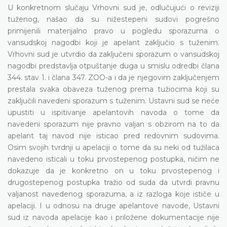
U konkretnom slučaju Vrhovni sud je, odlučujući o reviziji
tuženog, našao da su nižestepeni sudovi pogrešno
primijenili materijalno pravo u pogledu sporazuma o
vansudskoj nagodbi koji je apelant zaključio s tuženim.
Vrhovni sud je utvrdio da zaključeni sporazum o vansudskoj
nagodbi predstavlja otpuštanje duga u smislu odredbi člana
344. stav 1. i člana 347. ZOO-a i da je njegovim zaključenjem
prestala svaka obaveza tuženog prema tužiocima koji su
zaključili navedeni sporazum s tuženim. Ustavni sud se neće
upustiti u ispitivanje apelantovih navoda o tome da
navedeni sporazum nije pravno valjan s obzirom na to da
apelant taj navod nije isticao pred redovnim sudovima.
Osim svojih tvrdnji u apelaciji o tome da su neki od tužilaca
navedeno isticali u toku prvostepenog postupka, ničim ne
dokazuje da je konkretno on u toku prvostepenog i
drugostepenog postupka tražio od suda da utvrdi pravnu
valjanost navedenog sporazuma, a iz razloga koje ističe u
apelaciji. I u odnosu na druge apelantove navode, Ustavni
sud iz navoda apelacije kao i priložene dokumentacije nije