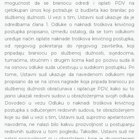
mogućnost da se braniocu odredi i isplati PDV na
cjelokupan iznos koji potražuje iz budžeta kao branilac po
službenoj dužnosti. U vezi s tim, Ustavni sud ukazuje da je
odredbama člana 1. Odluke o naknadi troškova krivičnog
postupka propisano, između ostalog, da se tom odlukom
uređuje način isplate naknade troškova krivičnog postupka,
od njegovog pokretanja do njegovog završetka, koji
pripadaju braniocu po službenoj dužnosti, svjedocima,
tumačima, stručnim i drugim licima kad po pozivu suda ili
na osnovu odluke suda učestvuju u sudskom postupku. Pri
tome, Ustavni sud ukazuje da navedenom odlukom nije
propisano da se na iznos nagrade koja pripada braniocu po
službenoj dužnosti obračunava i isplaćuje PDV, kako su to
jasno ukazali redovni sudovi u obrazloženjima svojih odluka.
Dovodeći u vezu Odluku o naknadi troškova krivičnog
postupka s odlučenjem redovnih sudova, te obrazloženjem
koje su dali u vezi s tim, Ustavni sud, suprotno apelantovim
navodima, ne nalazi bilo kakvu proizvoljnost u postupanju
redovnih sudova u tom pogledu. Također, Ustavni sud ne
nalazi proizvoljnost ni u obrazloženju koje je drugostepeni