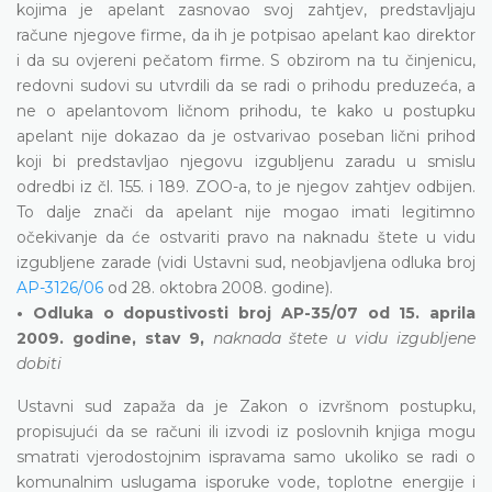
kojima je apelant zasnovao svoj zahtjev, predstavljaju
račune njegove firme, da ih je potpisao apelant kao direktor
i da su ovjereni pečatom firme. S obzirom na tu činjenicu,
redovni sudovi su utvrdili da se radi o prihodu preduzeća, a
ne o apelantovom ličnom prihodu, te kako u postupku
apelant nije dokazao da je ostvarivao poseban lični prihod
koji bi predstavljao njegovu izgubljenu zaradu u smislu
odredbi iz čl. 155. i 189. ZOO-a, to je njegov zahtjev odbijen.
To dalje znači da apelant nije mogao imati legitimno
očekivanje da će ostvariti pravo na naknadu štete u vidu
izgubljene zarade (vidi Ustavni sud, neobjavljena odluka broj
AP-3126/06
od 28. oktobra 2008. godine).
• Odluka o dopustivosti broj AP-35/07 od 15. aprila
2009. godine, stav 9,
naknada štete u vidu izgubljene
dobiti
Ustavni sud zapaža da je Zakon o izvršnom postupku,
propisujući da se računi ili izvodi iz poslovnih knjiga mogu
smatrati vjerodostojnim ispravama samo ukoliko se radi o
komunalnim uslugama isporuke vode, toplotne energije i