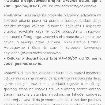
• Odluka o dopustivosti broj AP-3742/08 od 29. aprila
2009. godine, stav 11,
računi kao vjerodostojne isprave
Apelantovo ukazivanje na propuste njegovog advokata ne
pokreće pitanje prava na pravično suđenje budući da je
apelant mogao otkazati punomoć advokatu i angažirati
drugog advokata kada je uočio propuste u njegovom
postupanju. Zbog toga, Ustavni sud smatra da su apelantovi
navodi o kršenju prava iz člana II/3.e) Ustava Bosne i
Hercegovine i člana 6. stav 1. Evropske konvencije
očigledno (
prima facie
) neosnovani.
• Odluka o dopustivosti broj AP-451/07 od 15. aprila
2009. godine, stav 10.
Ustavni sud, također, zapaža da su redovni sudovi osporene
odluke zasnivali na činjenici da apelantica nije dokazala da su
njezin pokojni muž ili ona zaključili ugovor o korištenju
spornog stana na osnovu odluke tuženog prema odredbi
člana 11. Zakona o stambenim odnosima. Također, sudovi su
nesumnjivo utvrdili da je sporni stan bio tuženikov poslovni