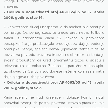
vraćaju u svoje domove, odnosno koja traže povrat svoje
imovine.
• Odluka o dopustivosti broj AP-1035/05 od 12. aprila
2006. godine, stav 14.
U konkretnom slučaju nesporno je da apelant nije postupio
po nalogu Osnovnog suda, te uredio predmetnu tužbu u
skladu s odredbama člana 53. Zakona o parničnom
postupku, što je predstavljalo preduvjet za daljnje vođenje
postupka. Stoga, apelant nema „opravdan zahtjev“ da se
poziva na povredu prava na imovinu s obzirom na to da je
svojim propustom da uredi predmetnu tužbu u skladu s
relevantnim odredbama Zakona o parničnom postupku
uzrokovao da Osnovni sud donese rješenje kojim se smatra
da je njegova tužba povučena.
• Odluka o dopustivosti broj AP-1063/05 od 12. aprila
2006. godine, stav 7.
Kada apelant ne nudi činjenice i dokaze koji bi mogli
opravdati tvrdnju da postoji povreda ustavnih prava na koja