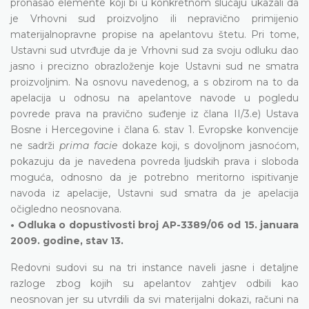
pronašao elemente koji bi u konkretnom slučaju ukazali da
je Vrhovni sud proizvoljno ili nepravično primijenio
materijalnopravne propise na apelantovu štetu. Pri tome,
Ustavni sud utvrđuje da je Vrhovni sud za svoju odluku dao
jasno i precizno obrazloženje koje Ustavni sud ne smatra
proizvoljnim. Na osnovu navedenog, a s obzirom na to da
apelacija u odnosu na apelantove navode u pogledu
povrede prava na pravično suđenje iz člana II/3.e) Ustava
Bosne i Hercegovine i člana 6. stav 1. Evropske konvencije
ne sadrži
prima facie
dokaze koji, s dovoljnom jasnoćom,
pokazuju da je navedena povreda ljudskih prava i sloboda
moguća, odnosno da je potrebno meritorno ispitivanje
navoda iz apelacije, Ustavni sud smatra da je apelacija
očigledno neosnovana.
• Odluka o dopustivosti broj AP-3389/06 od 15. januara
2009. godine, stav 13.
Redovni sudovi su na tri instance naveli jasne i detaljne
razloge zbog kojih su apelantov zahtjev odbili kao
neosnovan jer su utvrdili da svi materijalni dokazi, računi na