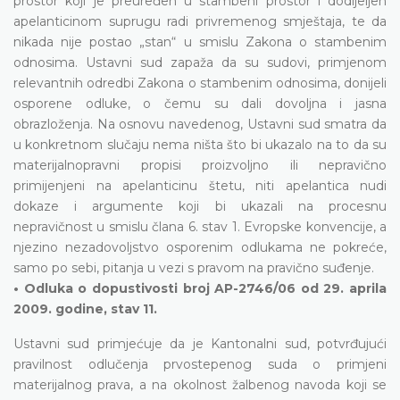
prostor koji je preuređen u stambeni prostor i dodijeljen
apelanticinom suprugu radi privremenog smještaja, te da
nikada nije postao „stan“ u smislu Zakona o stambenim
odnosima. Ustavni sud zapaža da su sudovi, primjenom
relevantnih odredbi Zakona o stambenim odnosima, donijeli
osporene odluke, o čemu su dali dovoljna i jasna
obrazloženja. Na osnovu navedenog, Ustavni sud smatra da
u konkretnom slučaju nema ništa što bi ukazalo na to da su
materijalnopravni propisi proizvoljno ili nepravično
primijenjeni na apelanticinu štetu, niti apelantica nudi
dokaze i argumente koji bi ukazali na procesnu
nepravičnost u smislu člana 6. stav 1. Evropske konvencije, a
njezino nezadovoljstvo osporenim odlukama ne pokreće,
samo po sebi, pitanja u vezi s pravom na pravično suđenje.
• Odluka o dopustivosti broj AP-2746/06 od 29. aprila
2009. godine, stav 11.
Ustavni sud primjećuje da je Kantonalni sud, potvrđujući
pravilnost odlučenja prvostepenog suda o primjeni
materijalnog prava, a na okolnost žalbenog navoda koji se