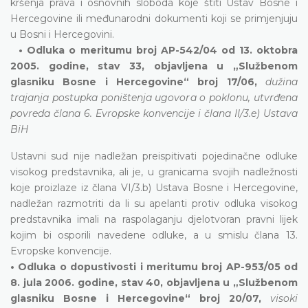
kršenja prava i osnovnih sloboda koje štiti Ustav Bosne i
Hercegovine ili međunarodni dokumenti koji se primjenjuju
u Bosni i Hercegovini.
• Odluka o meritumu broj AP-542/04 od 13. oktobra
2005. godine, stav 33, objavljena u „Službenom
glasniku Bosne i Hercegovine“ broj 17/06,
dužina
trajanja postupka poništenja ugovora o poklonu, utvrđena
povreda člana 6. Evropske konvencije i člana II/3.e) Ustava
BiH
Ustavni sud nije nadležan preispitivati pojedinačne odluke
visokog predstavnika, ali je, u granicama svojih nadležnosti
koje proizlaze iz člana VI/3.b) Ustava Bosne i Hercegovine,
nadležan razmotriti da li su apelanti protiv odluka visokog
predstavnika imali na raspolaganju djelotvoran pravni lijek
kojim bi osporili navedene odluke, a u smislu člana 13.
Evropske konvencije.
• Odluka o dopustivosti i meritumu broj AP-953/05 od
8. jula 2006. godine, stav 40, objavljena u „Službenom
glasniku Bosne i Hercegovine“ broj 20/07,
visoki