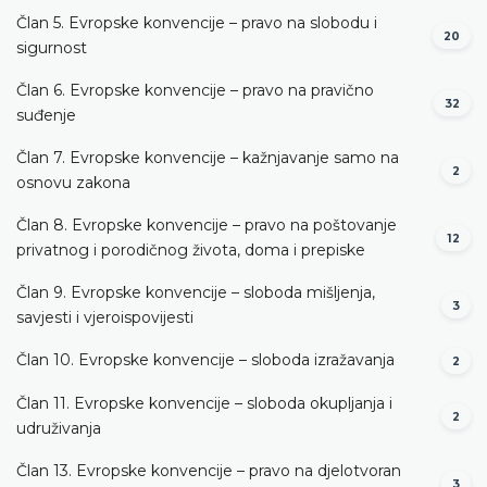
Član 5. Evropske konvencije – pravo na slobodu i
20
sigurnost
Član 6. Evropske konvencije – pravo na pravično
32
suđenje
Član 7. Evropske konvencije – kažnjavanje samo na
2
osnovu zakona
Član 8. Evropske konvencije – pravo na poštovanje
12
privatnog i porodičnog života, doma i prepiske
Član 9. Evropske konvencije – sloboda mišljenja,
3
savjesti i vjeroispovijesti
Član 10. Evropske konvencije – sloboda izražavanja
2
Član 11. Evropske konvencije – sloboda okupljanja i
2
udruživanja
Član 13. Evropske konvencije – pravo na djelotvoran
3