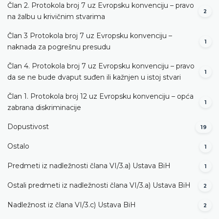
Član 2. Protokola broj 7 uz Evropsku konvenciju – pravo
2
na žalbu u krivičnim stvarima
Član 3 Protokola broj 7 uz Evropsku konvenciju –
1
naknada za pogrešnu presudu
Član 4. Protokola broj 7 uz Evropsku konvenciju – pravo
1
da se ne bude dvaput suđen ili kažnjen u istoj stvari
Član 1. Protokola broj 12 uz Evropsku konvenciju – opća
1
zabrana diskriminacije
Dopustivost
19
Ostalo
1
Predmeti iz nadležnosti člana VI/3.а) Ustava BiH
1
Ostali predmeti iz nadležnosti člana VI/3.а) Ustava BiH
2
Nadležnost iz člana VI/3.c) Ustava BiH
2