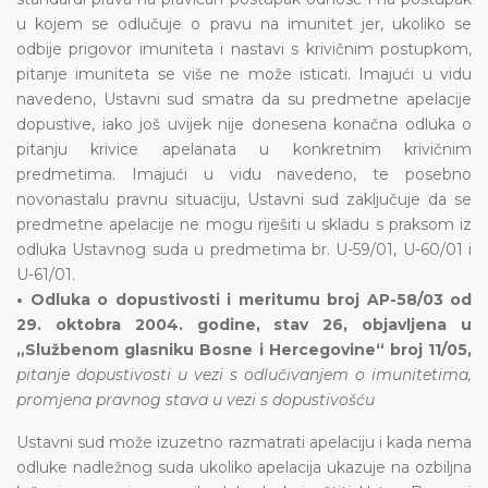
u kojem se odlučuje o pravu na imunitet jer, ukoliko se
odbije prigovor imuniteta i nastavi s krivičnim postupkom,
pitanje imuniteta se više ne može isticati. Imajući u vidu
navedeno, Ustavni sud smatra da su predmetne apelacije
dopustive, iako još uvijek nije donesena konačna odluka o
pitanju krivice apelanata u konkretnim krivičnim
predmetima. Imajući u vidu navedeno, te posebno
novonastalu pravnu situaciju, Ustavni sud zaključuje da se
predmetne apelacije ne mogu riješiti u skladu s praksom iz
odluka Ustavnog suda u predmetima br. U-59/01, U-60/01 i
U-61/01.
• Odluka o dopustivosti i meritumu broj AP-58/03 od
29. oktobra 2004. godine, stav 26, objavljena u
„Službenom glasniku Bosne i Hercegovine“ broj 11/05,
pitanje dopustivosti u vezi s odlučivanjem o imunitetima,
promjena pravnog stava u vezi s dopustivošću
Ustavni sud može izuzetno razmatrati apelaciju i kada nema
odluke nadležnog suda ukoliko apelacija ukazuje na ozbiljna