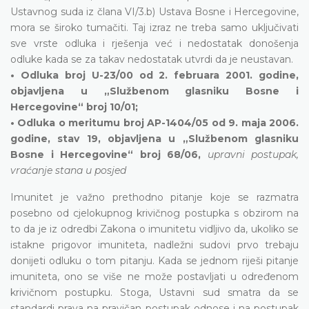
Ustavnog suda iz člana VI/3.b) Ustava Bosne i Hercegovine,
mora se široko tumačiti. Taj izraz ne treba samo uključivati
sve vrste odluka i rješenja već i nedostatak donošenja
odluke kada se za takav nedostatak utvrdi da je neustavan.
• Odluka broj U-23/00 od 2. februara 2001. godine,
objavljena u „Službenom glasniku Bosne i
Hercegovine“ broj 10/01;
• Odluka o meritumu broj AP-1404/05 od 9. maja 2006.
godine, stav 19, objavljena u „Službenom glasniku
Bosne i Hercegovine“ broj 68/06,
upravni postupak,
vraćanje stana u posjed
Imunitet je važno prethodno pitanje koje se razmatra
posebno od cjelokupnog krivičnog postupka s obzirom na
to da je iz odredbi Zakona o imunitetu vidljivo da, ukoliko se
istakne prigovor imuniteta, nadležni sudovi prvo trebaju
donijeti odluku o tom pitanju. Kada se jednom riješi pitanje
imuniteta, ono se više ne može postavljati u određenom
krivičnom postupku. Stoga, Ustavni sud smatra da se
standardi prava na pravičan postupak odnose i na postupak