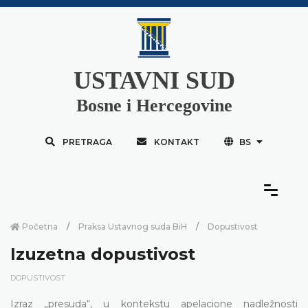
USTAVNI SUD
Bosne i Hercegovine
PRETRAGA
KONTAKT
BS
Početna
Praksa Ustavnog suda BiH
Dopustivost
Izuzetna dopustivost
DOPUSTIVOST
Izraz „presuda“, u kontekstu apelacione nadležnosti