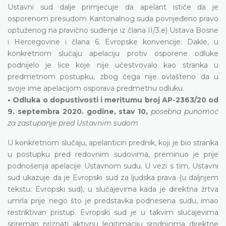
Ustavni sud dalje primjećuje da apelant ističe da je
osporenom presudom Kantonalnog suda povrijeđeno pravo
optuženog na pravično suđenje iz člana II/3.e) Ustava Bosne
i Hercegovine i člana 6. Evropske konvencije. Dakle, u
konkretnom slučaju apelaciju protiv osporene odluke
podnijelo je lice koje nije učestvovalo kao stranka u
predmetnom postupku, zbog čega nije ovlašteno da u
svoje ime apelacijom osporava predmetnu odluku.
• Odluka o dopustivosti i meritumu broj AP-2363/20 od
9. septembra 2020. godine, stav 10,
posebna punomoć
za zastupanje pred Ustavnim sudom
U konkretnom slučaju, apelanticin prednik, koji je bio stranka
u postupku pred redovnim sudovima, preminuo je prije
podnošenja apelacije Ustavnom sudu. U vezi s tim, Ustavni
sud ukazuje da je Evropski sud za ljudska prava (u daljnjem
tekstu: Evropski sud), u slučajevima kada je direktna žrtva
umrla prije nego što je predstavka podnesena sudu, imao
restriktivan pristup. Evropski sud je u takvim slučajevima
spreman priznati aktivnu legitimaciju srodnicima direktne