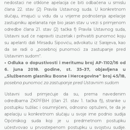
nedostaci ne otklone apelacija će biti odbačena u smislu
člana 22. stav (2) Pravila Ustavnog suda. U konkretnom
slučaju, imajući u vidu da u vrijeme podnošenja apelacije
zastupniku apelanata nije bio jasan stav u vezi s primjenom
odredbe člana 21. stav (2) tačka f) Pravila Ustavnog suda,
Ustavni sud će napraviti izuzetak i prihvatiti punomoć koju
su apelanti dali Mirsadu Sipoviću, advokatu iz Sarajeva, kao
da se radi o „posebnoj punomoći za zastupanje pred
Ustavnim sudom“.
• Odluka o dopustivosti i meritumu broj AP-1102/16 od
6. juna 2018. godine, st. 35–37, objavljena u
„Službenom glasniku Bosne i Hercegovine“ broj 45/18,
posebna punomoć za zastupanje pred Ustavnim sudom
Ustavni sud primjećuje da su, prema navedenim
odredbama ZKPFBiH (član 21. stav 1. tačka f)), stranke u
postupku tužilac i osumnjičeni, odnosno optuženi, te da je
apelaciju u konkretnom slučaju u svoje ime podnio sudija
Općinskog suda koji je u predmetnom postupku
učestvovao u prvostepenom postupku u svojstvu sudije.