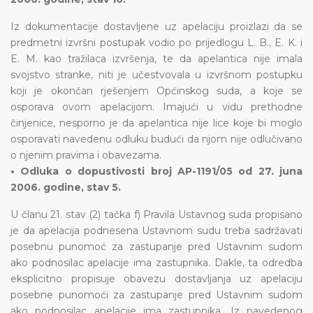
Iz dokumentacije dostavljene uz apelaciju proizlazi da se
predmetni izvršni postupak vodio po prijedlogu L. B., E. K. i
E. M. kao tražilaca izvršenja, te da apelantica nije imala
svojstvo stranke, niti je učestvovala u izvršnom postupku
koji je okončan rješenjem Općinskog suda, a koje se
osporava ovom apelacijom. Imajući u vidu prethodne
činjenice, nesporno je da apelantica nije lice koje bi moglo
osporavati navedenu odluku budući da njom nije odlučivano
o njenim pravima i obavezama.
• Odluka o dopustivosti broj AP-1191/05 od 27. juna
2006. godine, stav 5.
U članu 21. stav (2) tačka f) Pravila Ustavnog suda propisano
je da apelacija podnesena Ustavnom sudu treba sadržavati
posebnu punomoć za zastupanje pred Ustavnim sudom
ako podnosilac apelacije ima zastupnika. Dakle, ta odredba
eksplicitno propisuje obavezu dostavljanja uz apelaciju
posebne punomoći za zastupanje pred Ustavnim sudom
ako podnosilac apelacije ima zastupnika. Iz navedenog