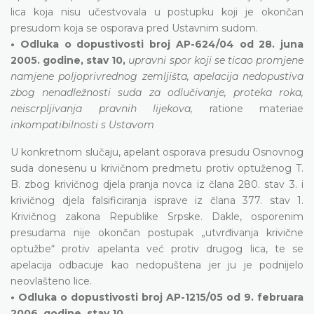
lica koja nisu učestvovala u postupku koji je okončan
presudom koja se osporava pred Ustavnim sudom.
• Odluka o dopustivosti broj AP-624/04 od 28. juna
2005. godine, stav 10,
upravni spor koji se ticao promjene
namjene poljoprivrednog zemljišta, apelacija nedopustiva
zbog nenadležnosti suda za odlučivanje, proteka roka,
neiscrpljivanja pravnih lijekova,
ratione materiae
inkompatibilnosti s Ustavom
U konkretnom slučaju, apelant osporava presudu Osnovnog
suda donesenu u krivičnom predmetu protiv optuženog T.
B. zbog krivičnog djela pranja novca iz člana 280. stav 3. i
krivičnog djela falsificiranja isprave iz člana 377. stav 1.
Krivičnog zakona Republike Srpske. Dakle, osporenim
presudama nije okončan postupak „utvrđivanja krivične
optužbe“ protiv apelanta već protiv drugog lica, te se
apelacija odbacuje kao nedopuštena jer ju je podnijelo
neovlašteno lice.
• Odluka o dopustivosti broj AP-1215/05 od 9. februara
2006. godine, stav 10.