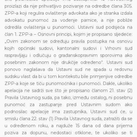
proizlazi da nije prihvatljivo pozivanje na odredbe člana 305.
ZPP-a koji regulira ovlaštenje advokata ako je stranka izdala
advokatu punomoć za vođenje parnice, a nije pobliže
odredila ovlaštenja u punomoći. Ustavni sud podsjeća na
član 1. ZPP-a – Osnovni principi, kojim je propisano sljedeće:
„Ovim zakonom se određuju pravila postupka na osnovu
kojih općinski sudovi, kantonalni sudovi i Vrhovni sud
raspravljaju i odlučuju o građanskopravnim sporovima ako
posebnim zakonom nije drukčije određeno“. Ustavni sud
ponovo naglašava da Ustavni sud ne spada u redovnu
sudsku vlast da bi u tom kontekstu bile primjenjive odredbe
ZPP-a koje se tiču punomoćnika i punomoći. Dakle, ukoliko
apelacija ne sadrži sve što je propisano članom 21. stav (2)
Pravila Ustavnog suda, pa tako, između ostalog, ni posebnu
punomoć za zastupanje pred Ustavnim sudom ako
podnosilac apelacije ima zastupnika, Ustavni sud će, u
smislu člana 22. stav (1) Pravila Ustavnog suda, zatražiti da se
u određenom roku, a najduže 15 dana od dana prijema
poziva za dopunu, nedostaci otklone, te ukoliko se ti