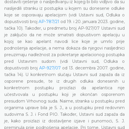
dostaviti rješenje o nasljeđivanju iz kojeg bi bilo vidljivo da su
naslijedili stranku iz postupka u kojem su donesene odluke
koje se osporavaju apelacijom (vidi Ustavni sud, Odluka o
dopustivosti broj
AP-787/21
od 19. i 20. januara 2023. godine,
tačka 10). Također, u predmetu broj AP-927/07 Ustavni sud
je zaključio da ne može smatrati dopustivom apelaciju u
kojoj se kao apelant navodi lice koje je umrlo prije
podnošenja apelacije, a nema dokaza da njegovi nasljednici
preuzimaju nadležnost za pokretanje apelacionog postupka
pred Ustavnim sudom (vidi Ustavni sud, Odluka o
dopustivosti broj
AP-927/07
od 13. decembra 2007. godine,
tačka 14). U konkretnom slučaju Ustavni sud zapaža da iz
osporene presude, te iz drugih odluka donesenih u
konkretnom postupku proizlazi da apelantica nije
učestvovala u postupku koji je okončan osporenom
presudom Vrhovnog suda. Naime, stranka u postupku pred
organima uprave bila je S. J., a u postupku pred redovnim
sudovima S. J. i Fond PIO. Također, Ustavni sud zapaža da
je, kako proizlazi iz dostavljene izjave i punomoći, S. J.
preminula prije podnošenja apelacije. Pri tome, Ustavni sud