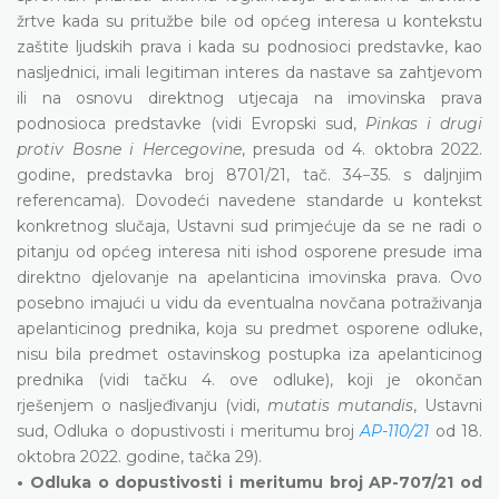
žrtve kada su pritužbe bile od općeg interesa u kontekstu
zaštite ljudskih prava i kada su podnosioci predstavke, kao
nasljednici, imali legitiman interes da nastave sa zahtjevom
ili na osnovu direktnog utjecaja na imovinska prava
podnosioca predstavke (vidi Evropski sud,
Pinkas i drugi
protiv Bosne i Hercegovine
, presuda od 4. oktobra 2022.
godine, predstavka broj 8701/21, tač. 34−35. s daljnjim
referencama). Dovodeći navedene standarde u kontekst
konkretnog slučaja, Ustavni sud primjećuje da se ne radi o
pitanju od općeg interesa niti ishod osporene presude ima
direktno djelovanje na apelanticina imovinska prava. Ovo
posebno imajući u vidu da eventualna novčana potraživanja
apelanticinog prednika, koja su predmet osporene odluke,
nisu bila predmet ostavinskog postupka iza apelanticinog
prednika (vidi tačku 4. ove odluke), koji je okončan
rješenjem o nasljeđivanju (vidi,
mutatis mutandis
, Ustavni
sud, Odluka o dopustivosti i meritumu broj
AP-110/21
od 18.
oktobra 2022. godine, tačka 29).
• Odluka o dopustivosti i meritumu broj AP-707/21 od