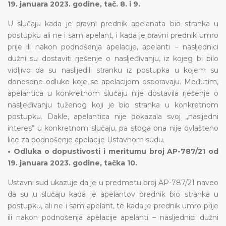
19. januara 2023. godine, tač. 8. i 9.
U slučaju kada je pravni prednik apelanata bio stranka u
postupku ali ne i sam apelant, i kada je pravni prednik umro
prije ili nakon podnošenja apelacije, apelanti − nasljednici
dužni su dostaviti rješenje o nasljeđivanju, iz kojeg bi bilo
vidljivo da su naslijedili stranku iz postupka u kojem su
donesene odluke koje se apelacijom osporavaju. Međutim,
apelantica u konkretnom slučaju nije dostavila rješenje o
nasljeđivanju tuženog koji je bio stranka u konkretnom
postupku. Dakle, apelantica nije dokazala svoj „nasljedni
interes“ u konkretnom slučaju, pa stoga ona nije ovlašteno
lice za podnošenje apelacije Ustavnom sudu.
• Odluka o dopustivosti i meritumu broj AP-787/21 od
19. januara 2023. godine, tačka 10.
Ustavni sud ukazuje da je u predmetu broj AP-787/21 naveo
da su u slučaju kada je apelantov prednik bio stranka u
postupku, ali ne i sam apelant, te kada je prednik umro prije
ili nakon podnošenja apelacije apelanti – nasljednici dužni