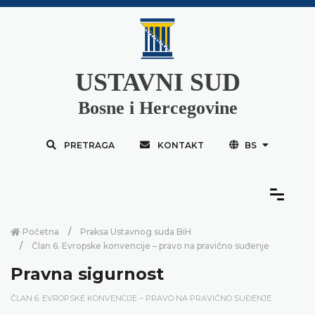
USTAVNI SUD
Bosne i Hercegovine
PRETRAGA
KONTAKT
BS
Početna
Praksa Ustavnog suda BiH
Član 6. Evropske konvencije – pravo na pravično suđenje
Pravna sigurnost
ČLAN 6. EVROPSKE KONVENCIJE – PRAVO NA PRAVIČNO SUĐENJE