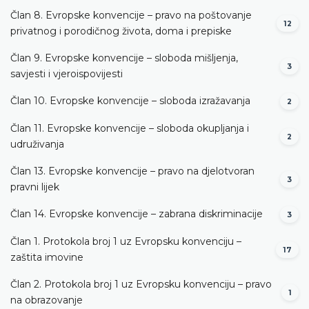
Član 8. Evropske konvencije – pravo na poštovanje
12
privatnog i porodičnog života, doma i prepiske
Član 9. Evropske konvencije – sloboda mišljenja,
3
savjesti i vjeroispovijesti
Član 10. Evropske konvencije – sloboda izražavanja
2
Član 11. Evropske konvencije – sloboda okupljanja i
2
udruživanja
Član 13. Evropske konvencije – pravo na djelotvoran
3
pravni lijek
Član 14. Evropske konvencije – zabrana diskriminacije
3
Član 1. Protokola broj 1 uz Evropsku konvenciju –
17
zaštita imovine
Član 2. Protokola broj 1 uz Evropsku konvenciju – pravo
1
na obrazovanje