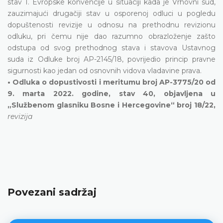
stav 1. Evropske konvencije u situaciji kada je Vrhovni sud,
zauzimajući drugačiji stav u osporenoj odluci u pogledu
dopuštenosti revizije u odnosu na prethodnu revizionu
odluku, pri čemu nije dao razumno obrazloženje zašto
odstupa od svog prethodnog stava i stavova Ustavnog
suda iz Odluke broj AP-2145/18, povrijedio princip pravne
sigurnosti kao jedan od osnovnih vidova vladavine prava.
• Odluka o dopustivosti i meritumu broj AP-3775/20 od
9. marta 2022. godine, stav 40, objavljena u
„Službenom glasniku Bosne i Hercegovine“ broj 18/22,
revizija
Povezani sadržaj