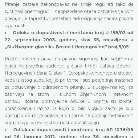
Pitanje zastare zakonodavac ne smije regulirati tako da
suštinski onemogući ili neopravdano oteža ostvarivanje ovih
prava, ali je taj institut potreban radi osiguranja načela pravne
sigurnosti.
• Odluka o dopustivosti i meritumu broj U-158/03 od
22. septembra 2003. godine, stav 35, objavljena u
„Službenom glasniku Bosne i Hercegovineˮ broj 5/05
Postoji povreda prava na pravnu sigurnost kao segmenta
prava na pravično suđenje iz člana II/3.e) Ustava Bosne i
Hercegovine i člana 6. stav 1. Evropske konvencije u situaciji
kada iz istog suda, koji je pri tome i sud posljednje instance
za odlučivanje o određenom pitanju, u slučajevima koji se
zasnivaju na istom ili sličnom činjeničnom i pravnom
osnovu, dolaze protivrječne odluke u kojima su izostali
obrazloženja i razlozi iz kojih bi bilo vidljivo zašto je sud
odstupio od ranije prakse, a pri tome ne postoji mehanizam
koji bi osigurao konzistentnost u odlučivanju.
• Odluka o dopustivosti i meritumu broj AP-1076/09
od 26. januara 2012. godine, stav 36, objavljena u