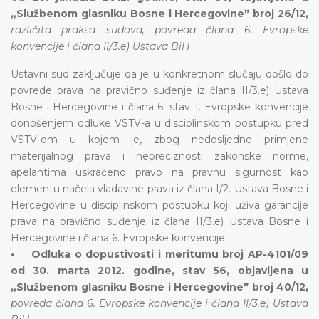
„Službenom glasniku Bosne i Hercegovineˮ broj 26/12,
različita praksa sudova, povreda člana 6. Evropske
konvencije i člana II/3.e) Ustava BiH
Ustavni sud zaključuje da je u konkretnom slučaju došlo do
povrede prava na pravično suđenje iz člana II/3.e) Ustava
Bosne i Hercegovine i člana 6. stav 1. Evropske konvencije
donošenjem odluke VSTV-a u disciplinskom postupku pred
VSTV-om u kojem je, zbog nedosljedne primjene
materijalnog prava i nepreciznosti zakonske norme,
apelantima uskraćeno pravo na pravnu sigurnost kao
elementu načela vladavine prava iz člana I/2. Ustava Bosne i
Hercegovine u disciplinskom postupku koji uživa garancije
prava na pravično suđenje iz člana II/3.e) Ustava Bosne i
Hercegovine i člana 6. Evropske konvencije.
• Odluka o dopustivosti i meritumu broj AP-4101/09
od 30. marta 2012. godine, stav 56, objavljena u
„Službenom glasniku Bosne i Hercegovineˮ broj 40/12,
povreda člana 6. Evropske konvencije i člana II/3.e) Ustava