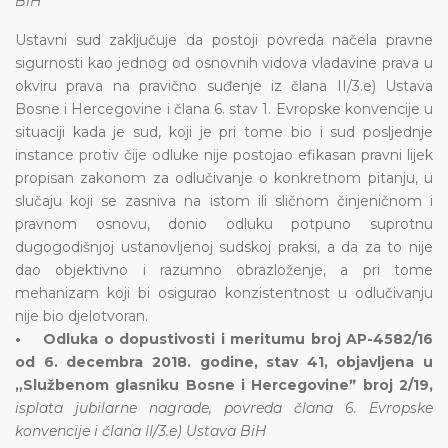
BiH
Ustavni sud zaključuje da postoji povreda načela pravne
sigurnosti kao jednog od osnovnih vidova vladavine prava u
okviru prava na pravično suđenje iz člana II/3.e) Ustava
Bosne i Hercegovine i člana 6. stav 1. Evropske konvencije u
situaciji kada je sud, koji je pri tome bio i sud posljednje
instance protiv čije odluke nije postojao efikasan pravni lijek
propisan zakonom za odlučivanje o konkretnom pitanju, u
slučaju koji se zasniva na istom ili sličnom činjeničnom i
pravnom osnovu, donio odluku potpuno suprotnu
dugogodišnjoj ustanovljenoj sudskoj praksi, a da za to nije
dao objektivno i razumno obrazloženje, a pri tome
mehanizam koji bi osigurao konzistentnost u odlučivanju
nije bio djelotvoran.
• Odluka o dopustivosti i meritumu broj AP-4582/16
od 6. decembra 2018. godine, stav 41, objavljena u
„Službenom glasniku Bosne i Hercegovineˮ broj 2/19,
isplata jubilarne nagrade, povreda člana 6. Evropske
konvencije i člana II/3.e) Ustava BiH