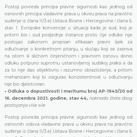
Postoji povreda principa pravne sigurnosti kao jednog od
osnovnih principa vladavine prava u okviru prava na pravično
suđenje iz člana II/3.e) Ustava Bosne i Hercegovine i člana 6.
stav 1. Evropske konvencije u situaciji kada je sud, koji je
pritom bio i sud posljednje instance protiv čije odluke nije
postojao zakonom propisan efikasan pravni lijek za
odlučivanje o konkretnom pitanju, u slučaju koji se zasniva
na istom ili sličnom činjeničnom i pravnom osnovu donio
odluku potpuno suprotnu ustanovljenoj sudskoj praksi a da
za to nije dao objektivno i razumno obrazloženje, a pritom
mehanizam koji bi osigurao konzistentnost u odlučivanju
nije bio djelotvoran.
• Odluka o dopustivosti i meritumu broj AP-1945/20 od
16. decembra 2021. godine, stav 44,
naknada štete zbog
postojanja više sile
Postoji povreda principa pravne sigurnosti kao jednog od
osnovnih vidova vladavine prava u okviru prava na pravično
suđenje iz člana II/3.e) Ustava Bosne i Hercegovine i člana 6.