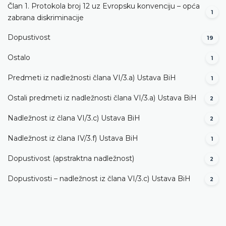
Član 1. Protokola broj 12 uz Evropsku konvenciju – opća
1
zabrana diskriminacije
Dopustivost
19
Ostalo
1
Predmeti iz nadležnosti člana VI/3.а) Ustava BiH
1
Ostali predmeti iz nadležnosti člana VI/3.а) Ustava BiH
2
Nadležnost iz člana VI/3.c) Ustava BiH
2
Nadležnost iz člana IV/3.f) Ustava BiH
1
Dopustivost (apstraktna nadležnost)
2
Dopustivosti – nadležnost iz člana VI/3.c) Ustava BiH
2