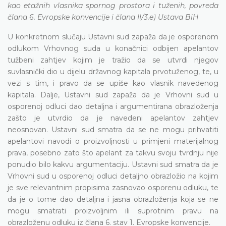
kao etažnih vlasnika spornog prostora i tuženih, povreda
člana 6. Evropske konvencije i člana II/3.e) Ustava BiH
U konkretnom slučaju Ustavni sud zapaža da je osporenom
odlukom Vrhovnog suda u konačnici odbijen apelantov
tužbeni zahtjev kojim je tražio da se utvrdi njegov
suvlasnički dio u dijelu državnog kapitala prvotuženog, te, u
vezi s tim, i pravo da se upiše kao vlasnik navedenog
kapitala. Dalje, Ustavni sud zapaža da je Vrhovni sud u
osporenoj odluci dao detaljna i argumentirana obrazloženja
zašto je utvrdio da je navedeni apelantov zahtjev
neosnovan. Ustavni sud smatra da se ne mogu prihvatiti
apelantovi navodi o proizvoljnosti u primjeni materijalnog
prava, posebno zato što apelant za takvu svoju tvrdnju nije
ponudio bilo kakvu argumentaciju. Ustavni sud smatra da je
Vrhovni sud u osporenoj odluci detaljno obrazložio na kojim
je sve relevantnim propisima zasnovao osporenu odluku, te
da je o tome dao detaljna i jasna obrazloženja koja se ne
mogu smatrati proizvoljnim ili suprotnim pravu na
obrazloženu odluku iz člana 6. stav 1. Evropske konvencije.