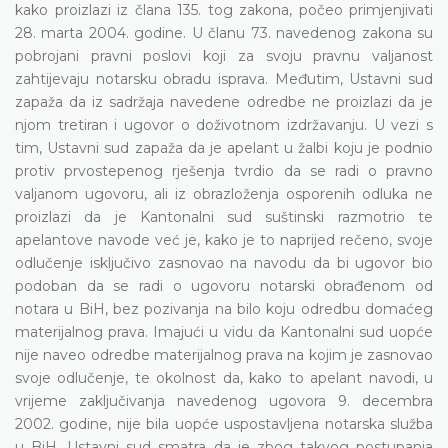
kako proizlazi iz člana 135. tog zakona, počeo primjenjivati
28. marta 2004. godine. U članu 73. navedenog zakona su
pobrojani pravni poslovi koji za svoju pravnu valjanost
zahtijevaju notarsku obradu isprava. Međutim, Ustavni sud
zapaža da iz sadržaja navedene odredbe ne proizlazi da je
njom tretiran i ugovor o doživotnom izdržavanju. U vezi s
tim, Ustavni sud zapaža da je apelant u žalbi koju je podnio
protiv prvostepenog rješenja tvrdio da se radi o pravno
valjanom ugovoru, ali iz obrazloženja osporenih odluka ne
proizlazi da je Kantonalni sud suštinski razmotrio te
apelantove navode već je, kako je to naprijed rečeno, svoje
odlučenje isključivo zasnovao na navodu da bi ugovor bio
podoban da se radi o ugovoru notarski obrađenom od
notara u BiH, bez pozivanja na bilo koju odredbu domaćeg
materijalnog prava. Imajući u vidu da Kantonalni sud uopće
nije naveo odredbe materijalnog prava na kojim je zasnovao
svoje odlučenje, te okolnost da, kako to apelant navodi, u
vrijeme zaključivanja navedenog ugovora 9. decembra
2002. godine, nije bila uopće uspostavljena notarska služba
u BiH, Ustavni sud smatra da je zbog takvog postupanja