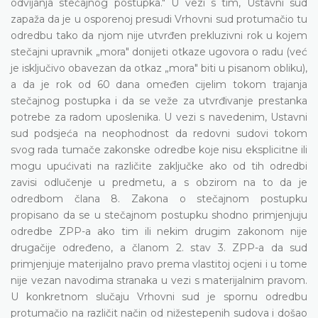
odvijanja stečajnog postupka." U vezi s tim, Ustavni sud
zapaža da je u osporenoj presudi Vrhovni sud protumačio tu
odredbu tako da njom nije utvrđen prekluzivni rok u kojem
stečajni upravnik „mora" donijeti otkaze ugovora o radu (već
je isključivo obavezan da otkaz „mora" biti u pisanom obliku),
a da je rok od 60 dana omeđen cijelim tokom trajanja
stečajnog postupka i da se veže za utvrđivanje prestanka
potrebe za radom uposlenika. U vezi s navedenim, Ustavni
sud podsjeća na neophodnost da redovni sudovi tokom
svog rada tumače zakonske odredbe koje nisu eksplicitne ili
mogu upućivati na različite zaključke ako od tih odredbi
zavisi odlučenje u predmetu, a s obzirom na to da je
odredbom člana 8. Zakona o stečajnom postupku
propisano da se u stečajnom postupku shodno primjenjuju
odredbe ZPP-a ako tim ili nekim drugim zakonom nije
drugačije određeno, a članom 2. stav 3. ZPP-a da sud
primjenjuje materijalno pravo prema vlastitoj ocjeni i u tome
nije vezan navodima stranaka u vezi s materijalnim pravom.
U konkretnom slučaju Vrhovni sud je spornu odredbu
protumačio na različit način od nižestepenih sudova i došao