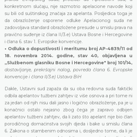
konkretnom slučaju, nije razmotrio apelacione navode koji
su bili od suštinskog značaja za apelanta. Posljedica toga je
da obrazloženje osporene odluke Apelacionog suda ne
zadovoljava standard obrazložene presude u smislu prava na
pravično suđenje iz člana II/3.e) Ustava Bosne i Hercegovine
i člana 6. stav 1. Evropske konvencije.
• Odluka o dopustivosti i meritumu broj AP-4839/11 od
18. novembra 2014. godine, stav 40, objavljena u
„Službenom glasniku Bosne i Hercegovine" broj 101/14,
dostavljanje, prekršajni nalog, povreda člana 6. Evropske
konvencije i člana II/3.e) Ustava BiH
Dakle, Ustavni sud zapaža da su oba redovna suda faktički
odbila apelantov tužbeni zahtjev iz više osnova a pri tome ni
za jedan od njih nisu dali jasno i logično obrazloženje, pa je u
konačnici ostalo nejasno zbog čega je zapravo odbijen
apelantov tužbeni zahtjev, da li zato što apelant nije bio član
porodičnog domaćinstva svojih djeda i bake u smislu člana
6. Zakona o stambenim odnosima i, dosljedno tome, da li je