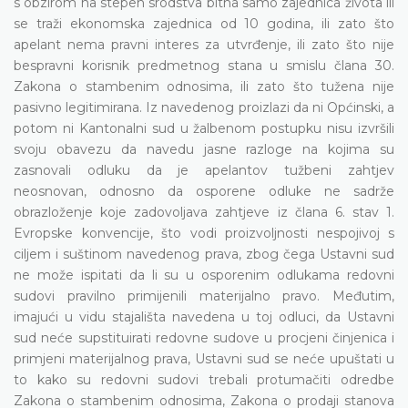
s obzirom na stepen srodstva bitna samo zajednica života ili
se traži ekonomska zajednica od 10 godina, ili zato što
apelant nema pravni interes za utvrđenje, ili zato što nije
bespravni korisnik predmetnog stana u smislu člana 30.
Zakona o stambenim odnosima, ili zato što tužena nije
pasivno legitimirana. Iz navedenog proizlazi da ni Općinski, a
potom ni Kantonalni sud u žalbenom postupku nisu izvršili
svoju obavezu da navedu jasne razloge na kojima su
zasnovali odluku da je apelantov tužbeni zahtjev
neosnovan, odnosno da osporene odluke ne sadrže
obrazloženje koje zadovoljava zahtjeve iz člana 6. stav 1.
Evropske konvencije, što vodi proizvoljnosti nespojivoj s
ciljem i suštinom navedenog prava, zbog čega Ustavni sud
ne može ispitati da li su u osporenim odlukama redovni
sudovi pravilno primijenili materijalno pravo. Međutim,
imajući u vidu stajališta navedena u toj odluci, da Ustavni
sud neće supstituirati redovne sudove u procjeni činjenica i
primjeni materijalnog prava, Ustavni sud se neće upuštati u
to kako su redovni sudovi trebali protumačiti odredbe
Zakona o stambenim odnosima, Zakona o prodaji stanova