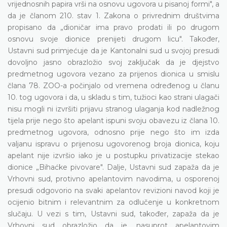
vrijednosnih papira vrši na osnovu ugovora u pisanoj formi", a
da je članom 210. stav 1. Zakona o privrednim društvima
propisano da „dioničar ima pravo prodati ili po drugom
osnovu svoje dionice prenijeti drugom licu". Također,
Ustavni sud primjećuje da je Kantonalni sud u svojoj presudi
dovoljno jasno obrazložio svoj zaključak da je djejstvo
predmetnog ugovora vezano za prijenos dionica u smislu
člana 78. ZOO-a počinjalo od vremena određenog u članu
10. tog ugovora i da, u skladu s tim, tužioci kao strani ulagači
nisu mogli ni izvršiti prijavu stranog ulaganja kod nadležnog
tijela prije nego što apelant ispuni svoju obavezu iz člana 10.
predmetnog ugovora, odnosno prije nego što im izda
valjanu ispravu o prijenosu ugovorenog broja dionica, koju
apelant nije izvršio iako je u postupku privatizacije stekao
dionice „Bihaćke pivovare". Dalje, Ustavni sud zapaža da je
Vrhovni sud, protivno apelantovim navodima, u osporenoj
presudi odgovorio na svaki apelantov revizioni navod koji je
ocijenio bitnim i relevantnim za odlučenje u konkretnom
slučaju. U vezi s tim, Ustavni sud, također, zapaža da je
Vrhovni sud obrazložio da je, nasuprot apelantovim