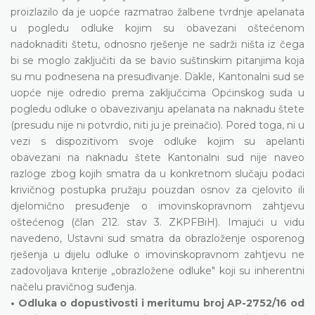
proizlazilo da je uopće razmatrao žalbene tvrdnje apelanata
u pogledu odluke kojim su obavezani oštećenom
nadoknaditi štetu, odnosno rješenje ne sadrži ništa iz čega
bi se moglo zaključiti da se bavio suštinskim pitanjima koja
su mu podnesena na presuđivanje. Dakle, Kantonalni sud se
uopće nije odredio prema zaključcima Općinskog suda u
pogledu odluke o obavezivanju apelanata na naknadu štete
(presudu nije ni potvrdio, niti ju je preinačio). Pored toga, ni u
vezi s dispozitivom svoje odluke kojim su apelanti
obavezani na naknadu štete Kantonalni sud nije naveo
razloge zbog kojih smatra da u konkretnom slučaju podaci
krivičnog postupka pružaju pouzdan osnov za cjelovito ili
djelomično presuđenje o imovinskopravnom zahtjevu
oštećenog (član 212. stav 3. ZKPFBiH). Imajući u vidu
navedeno, Ustavni sud smatra da obrazloženje osporenog
rješenja u dijelu odluke o imovinskopravnom zahtjevu ne
zadovoljava kriterije „obrazložene odluke" koji su inherentni
načelu pravičnog suđenja.
• Odluka o dopustivosti i meritumu broj AP-2752/16 od