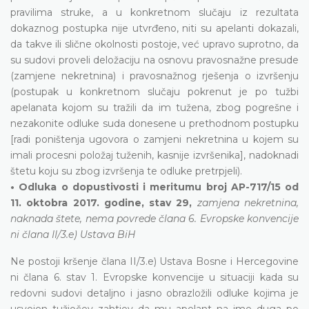
pravilima struke, a u konkretnom slučaju iz rezultata
dokaznog postupka nije utvrđeno, niti su apelanti dokazali,
da takve ili slične okolnosti postoje, već upravo suprotno, da
su sudovi proveli deložaciju na osnovu pravosnažne presude
(zamjene nekretnina) i pravosnažnog rješenja o izvršenju
(postupak u konkretnom slučaju pokrenut je po tužbi
apelanata kojom su tražili da im tužena, zbog pogrešne i
nezakonite odluke suda donesene u prethodnom postupku
[radi poništenja ugovora o zamjeni nekretnina u kojem su
imali procesni položaj tuženih, kasnije izvršenika], nadoknadi
štetu koju su zbog izvršenja te odluke pretrpjeli).
• Odluka o dopustivosti i meritumu broj AP-717/15 od
11. oktobra 2017. godine, stav 29,
zamjena nekretnina,
naknada štete, nema povrede člana 6. Evropske konvencije
ni člana II/3.e) Ustava BiH
Ne postoji kršenje člana II/3.e) Ustava Bosne i Hercegovine
ni člana 6. stav 1. Evropske konvencije u situaciji kada su
redovni sudovi detaljno i jasno obrazložili odluke kojima je
usvojen tužiočev zahtjev da mu apelant na ime duga po