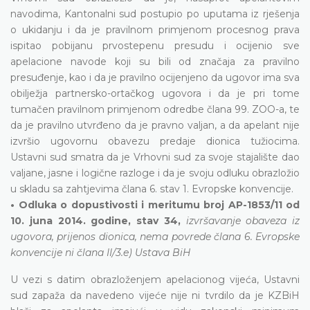
navodima, Kantonalni sud postupio po uputama iz rješenja
o ukidanju i da je pravilnom primjenom procesnog prava
ispitao pobijanu prvostepenu presudu i ocijenio sve
apelacione navode koji su bili od značaja za pravilno
presuđenje, kao i da je pravilno ocijenjeno da ugovor ima sva
obilježja partnersko-ortačkog ugovora i da je pri tome
tumačen pravilnom primjenom odredbe člana 99. ZOO-a, te
da je pravilno utvrđeno da je pravno valjan, a da apelant nije
izvršio ugovornu obavezu predaje dionica tužiocima.
Ustavni sud smatra da je Vrhovni sud za svoje stajalište dao
valjane, jasne i logične razloge i da je svoju odluku obrazložio
u skladu sa zahtjevima člana 6. stav 1. Evropske konvencije.
• Odluka o dopustivosti i meritumu broj AP-1853/11 od
10. juna 2014. godine, stav 34,
izvršavanje obaveza iz
ugovora, prijenos dionica, nema povrede člana 6. Evropske
konvencije ni člana II/3.e) Ustava BiH
U vezi s datim obrazloženjem apelacionog vijeća, Ustavni
sud zapaža da navedeno vijeće nije ni tvrdilo da je KZBiH