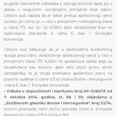
pogledu relevantnih odredaba o stjecaju krivičnih djela, pa u
skladu s nespornim utvrđenjem, primijeniti blaži zakon.
Ustavni sud zapaža da je takav pristup apelacionog vijeća
izostao, pri čemu je, u vezi s primjenom materijalnog prava
iz člana 175. tač. a) i b) KZBiH, dato obrazloženje koje ne
zadovoljava standarde iz člana 6. stav 1. Evropske
konvencije.
Ustavni sud zaključuje da je u okolnostima konkretnog
slučaja proizvoljno obrazloženje apelacionog vijeća u vezi s
primjenom člana 175. KZBiH na apelantove radnje koje su
okvalificirane kao krivično djelo ratni zločin protiv ratnih
zarobljenika, te je stoga prekršeno apelantovo pravo na
pravično suđenje iz člana II/3.e) Ustava Bosne i Hercegovine
i člana 6. stav 1. Evropske konvencije.
• Odluka o dopustivosti i meritumu broj AP-3280/13 od
7. oktobra 2014. godine, st. 58. i 59, objavljena u
„Službenom glasniku Bosne i Hercegovine" broj 92/14,
krivični postupak, ratni zločin, povreda člana 6. Evropske
konvencije i člana II/3.e) Ustava BiH