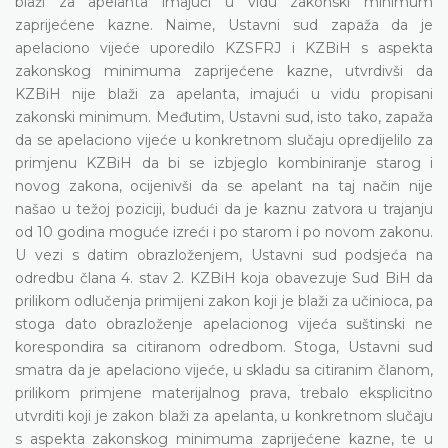
blaži za apelanta imajući u vidu zakonski minimum
zaprijećene kazne. Naime, Ustavni sud zapaža da je
apelaciono vijeće uporedilo KZSFRJ i KZBiH s aspekta
zakonskog minimuma zaprijećene kazne, utvrdivši da
KZBiH nije blaži za apelanta, imajući u vidu propisani
zakonski minimum. Međutim, Ustavni sud, isto tako, zapaža
da se apelaciono vijeće u konkretnom slučaju opredijelilo za
primjenu KZBiH da bi se izbjeglo kombiniranje starog i
novog zakona, ocijenivši da se apelant na taj način nije
našao u težoj poziciji, budući da je kaznu zatvora u trajanju
od 10 godina moguće izreći i po starom i po novom zakonu.
U vezi s datim obrazloženjem, Ustavni sud podsjeća na
odredbu člana 4. stav 2. KZBiH koja obavezuje Sud BiH da
prilikom odlučenja primijeni zakon koji je blaži za učinioca, pa
stoga dato obrazloženje apelacionog vijeća suštinski ne
korespondira sa citiranom odredbom. Stoga, Ustavni sud
smatra da je apelaciono vijeće, u skladu sa citiranim članom,
prilikom primjene materijalnog prava, trebalo eksplicitno
utvrditi koji je zakon blaži za apelanta, u konkretnom slučaju
s aspekta zakonskog minimuma zaprijećene kazne, te u