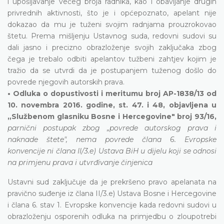
i upošljavanje većeg broja radnika, kao i obavljanje drugih
privrednih aktivnosti, što je i općepoznato, apelant nije
dokazao da mu je tuženi svojim radnjama prouzrokovao
štetu. Prema mišljenju Ustavnog suda, redovni sudovi su
dali jasno i precizno obrazloženje svojih zaključaka zbog
čega je trebalo odbiti apelantov tužbeni zahtjev kojim je
tražio da se utvrdi da je postupanjem tuženog došlo do
povrede njegovih autorskih prava.
• Odluka o dopustivosti i meritumu broj AP-1838/13 od
10. novembra 2016. godine, st. 47. i 48, objavljena u
„Službenom glasniku Bosne i Hercegovine" broj 93/16,
parnični postupak zbog „povrede autorskog prava i
naknade štete", nema povrede člana 6. Evropske
konvencije ni člana II/3.e) Ustava BiH u dijelu koji se odnosi
na primjenu prava i utvrđivanje činjenica
Ustavni sud zaključuje da je prekršeno pravo apelanata na
pravično suđenje iz člana II/3.e) Ustava Bosne i Hercegovine
i člana 6. stav 1. Evropske konvencije kada redovni sudovi u
obrazloženju osporenih odluka na primjedbu o zloupotrebi