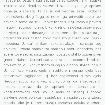
navedeno, Ustavni sud zapaža da su sudovi na tri sudske
instance vrlo detaljno razmotrili sva pitanja koja apelant
ponavlja u apelaciji, te da su dali veoma jasna i razložna
obrazloženja zbog čega se ne mogu prihvatiti apelantovi
navodi o tome da se u konkretnom slučaju radilo o povredi
njegovih autorskih prava. U konkretnom slučaju, Ustavni sud
primjećuje da iz dostavljene dokumentacije proizlazi da je
predmetni spor nastao zbog toga što je tuženi kao vlasnik
nebodera „Unisa" prilikom rekonstrukcije i sanacije tog
objekta i izbora stakala za staklenu opnu nebodera, bez
apelantove saglasnosti, izabrao i postavio staklo „super silver
green". Naime, Ustavni sud zapaža da iz osporenih odluka
proizlazi da je u konkretnom slučaju bilo bitno utvrditi da li je
„Unitic" kao vlasnik djela arhitekture mijenjao djelo bez
apelantove saglasnosti, tj. bez saglasnosti autora djela.
Redovni sudovi su, u vezi s tim, utvrdili da iz provedenih
dokaza proizlazi da je apelant bio konsultant u
konsultantskom timu koji je radio na sanaciji i obnovi
staklene opne objekta (fasade), pa je i sudjelovao u izboru
stakala, iako je u tom slučaju konačnu odluku o izboru