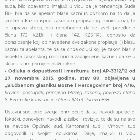
suda, bilo obavezno imajući u vidu da je tendencija Suda
BiH bila da se apelant blaže kazni (s obzirom na to da je
izrečena kazna ispod zakonom propisanog minimuma), te
je, upravo stoga, bilo neophodno da se izvrši poređenje
člana 173. KZBiH i člana 142. KZSFRJ, odnosno da
obrazloženje koji od navedena dva zakona propisuje (i) blažu
kaznu za apelanta, te da se onda odluči koji je zakon blaži s
aspekta zakonskog minimuma zaprijećene kazne i da se u
skladu s tim primijeni blaži zakon.
• Odluka o dopustivosti i meritumu broj AP-3312/12 od
27. novembra 2015. godine, stav 80, objavljena u
„Službenom glasniku Bosne i Hercegovine" broj 4/16,
krivični postupak, primjena blažeg zakona, povreda člana
6. Evropske konvencije i člana II/3.e) Ustava BiH
Ustavni sud, prije svega, primjećuje da su navodi apelacije,
faktički, ponovljeni navodi iz žalbe i revizije, te da su na sve
te navode Općinski sud, Kantonalni sud i Vrhovni sud
odgovorili u svojim odlukama. Dalje, imajući u vidu