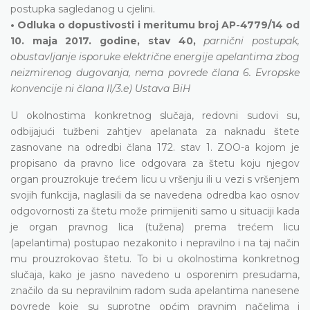
postupka sagledanog u cjelini.
• Odluka o dopustivosti i meritumu broj AP-4779/14 od
10. maja 2017. godine, stav 40,
parnični postupak,
obustavljanje isporuke električne energije apelantima zbog
neizmirenog dugovanja, nema povrede člana 6. Evropske
konvencije ni člana II/3.e) Ustava BiH
U okolnostima konkretnog slučaja, redovni sudovi su,
odbijajući tužbeni zahtjev apelanata za naknadu štete
zasnovane na odredbi člana 172. stav 1. ZOO-a kojom je
propisano da pravno lice odgovara za štetu koju njegov
organ prouzrokuje trećem licu u vršenju ili u vezi s vršenjem
svojih funkcija, naglasili da se navedena odredba kao osnov
odgovornosti za štetu može primijeniti samo u situaciji kada
je organ pravnog lica (tužena) prema trećem licu
(apelantima) postupao nezakonito i nepravilno i na taj način
mu prouzrokovao štetu. To bi u okolnostima konkretnog
slučaja, kako je jasno navedeno u osporenim presudama,
značilo da su nepravilnim radom suda apelantima nanesene
povrede koje su suprotne općim pravnim načelima i