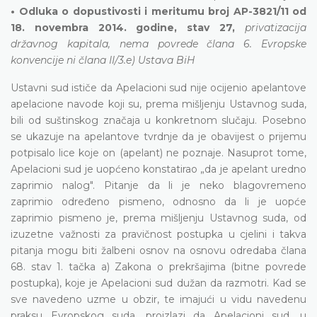
• Odluka o dopustivosti i meritumu broj AP-3821/11 od
18. novembra 2014. godine, stav 27,
privatizacija
državnog kapitala, nema povrede člana 6. Evropske
konvencije ni člana II/3.e) Ustava BiH
Ustavni sud ističe da Apelacioni sud nije ocijenio apelantove
apelacione navode koji su, prema mišljenju Ustavnog suda,
bili od suštinskog značaja u konkretnom slučaju. Posebno
se ukazuje na apelantove tvrdnje da je obavijest o prijemu
potpisalo lice koje on (apelant) ne poznaje. Nasuprot tome,
Apelacioni sud je uopćeno konstatirao „da je apelant uredno
zaprimio nalog". Pitanje da li je neko blagovremeno
zaprimio određeno pismeno, odnosno da li je uopće
zaprimio pismeno je, prema mišljenju Ustavnog suda, od
izuzetne važnosti za pravičnost postupka u cjelini i takva
pitanja mogu biti žalbeni osnov na osnovu odredaba člana
68. stav 1. tačka a) Zakona o prekršajima (bitne povrede
postupka), koje je Apelacioni sud dužan da razmotri. Kad se
sve navedeno uzme u obzir, te imajući u vidu navedenu
praksu Evropskog suda, proizlazi da Apelacioni sud, u