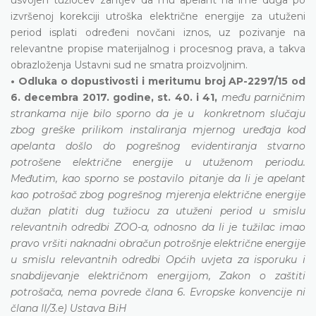
izvršenoj korekciji utroška električne energije za utuženi
period isplati određeni novčani iznos, uz pozivanje na
relevantne propise materijalnog i procesnog prava, a takva
obrazloženja Ustavni sud ne smatra proizvoljnim.
• Odluka o dopustivosti i meritumu broj AP-2297/15 od
6. decembra 2017. godine, st. 40. i 41,
među parničnim
strankama nije bilo sporno da je u konkretnom slučaju
zbog greške prilikom instaliranja mjernog uređaja kod
apelanta došlo do pogrešnog evidentiranja stvarno
potrošene električne energije u utuženom periodu.
Međutim, kao sporno se postavilo pitanje da li je apelant
kao potrošač zbog pogrešnog mjerenja električne energije
dužan platiti dug tužiocu za utuženi period u smislu
relevantnih odredbi ZOO-a, odnosno da li je tužilac imao
pravo vršiti naknadni obračun potrošnje električne energije
u smislu relevantnih odredbi Općih uvjeta za isporuku i
snabdijevanje električnom energijom, Zakon o zaštiti
potrošača, nema povrede člana 6. Evropske konvencije ni
člana II/3.e) Ustava BiH