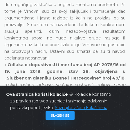
do drugačijeg zaključka u pogledu merituma predmeta. Pri
tome je Vrhovni sud za svoj zaključak i tumačenje dao
argumentirane i jasne razloge iz kojih ne proizlazi da su
proizvoljni. S obzirom na navedeno, te kako u konkretnom
slučaju apelanti, osim nezadovoljstva rezultatom
konkretnog spora, ne nude nikakve druge razloge ili
argumente iz kojih bi proizlazilo da je Vrhovni sud postupio
na proizvoljan način, Ustavni sud smatra da su ti navodi
apelanata neosnovani.
• Odluka o dopustivosti i meritumu broj AP-2075/16 od
19. juna 2018. godine, stav 28, objavljena u
„Službenom glasniku Bosne i Hercegovine" broj 49/18,
raskid radnog odnosa, stečajni postupak, rokovi, nema
povrede člana 6. Evropske konvencije ni člana II/3.e) Ustava
Ova stranica koristi kolačiće
🍪 Kolačiće koristimo
BiH
za pravilan rad web stranice i snimanje odabranih
postavki poput jezika.
Saznajte više o kolačićima
Ustavni sud smatra da se stajališta iz Odluke Ustavnog suda
broj AP-176/18 od 23. aprila 2018. godine u cijelosti odnose
SLAŽEM SE
na konkretan slučaj. Naime, Ustavni sud zapaža da iz
obrazloženja osporenih odluka kojima je dopuštena uknjižba