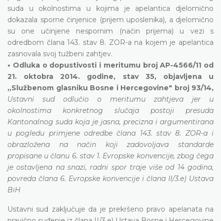
suda u okolnostima u kojima je apelantica djelomično
dokazala sporne činjenice (prijem uposlenika), a djelomično
su one učinjene nespornim (način prijema) u vezi s
odredbom člana 143. stav 8. ZOR-a na kojem je apelantica
zasnovala svoj tužbeni zahtjev.
• Odluka o dopustivosti i meritumu broj AP-4566/11 od
21. oktobra 2014. godine, stav 35, objavljena u
„Službenom glasniku Bosne i Hercegovine" broj 93/14,
Ustavni sud odlučio o meritumu zahtjeva jer u
okolnostima konkretnog slučaja postoji presuda
Kantonalnog suda koja je jasna, precizna i argumentirana
u pogledu primjene odredbe člana 143. stav 8. ZOR-a i
obrazložena na način koji zadovoljava standarde
propisane u članu 6. stav 1. Evropske konvencije, zbog čega
je ostavljena na snazi, radni spor traje više od 14 godina,
povreda člana 6. Evropske konvencije i člana II/3.e) Ustava
BiH
Ustavni sud zaključuje da je prekršeno pravo apelanata na
pravično suđenje iz člana II/3.e) Ustava Bosne i Hercegovine