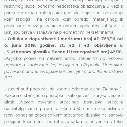
redovnog suda, odnosno nedostatka obrazloženja u vezi s
primjenom materijalnog prava, ostalo krajnje nejasno zbog
kojih razloga i na osnovu kojih odredbi materijalnog ili
procesnog prava je zapravo odbijen apelantov zahtjev za
uknjižbu prava vlasništva na predmetnim nekretninama.
• Odluka o dopustivosti i meritumu broj AP-759/16 od
6. juna 2018. godine, st. 42. i 43, objavljena u
„Službenom glasniku Bosne i Hercegovine" broj 45/18,
uknjižba prava na nekretninama stečenim na osnovu
ugovora o izdržavanju koji je ovjeren u Republici Hrvatskoj,
povreda člana 6. Evropske konvencije i člana II/3.e) Ustava
BiH
Ustavni sud podsjeća da sporna odredba člana 74. stav 1.
Zakona o stečajnom postupku (kako je već naprijed citirano)
glasi: „Nakon otvaranja stečajnog postupka, stečajni
upravitelj pisanim putem, u roku od 60 dana, mora raskinuti
radni odnos sa zaposlenikom stečajnog dužnika na osnovu
procjene kako nema potrebe za radom zaposlenika u toku