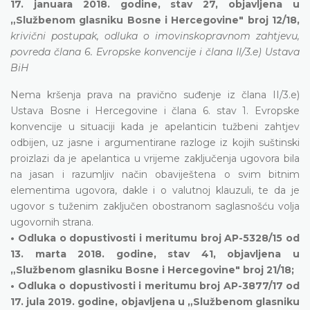
17. januara 2018. godine, stav 27, objavljena u
„Službenom glasniku Bosne i Hercegovine" broj 12/18,
krivični postupak, odluka o imovinskopravnom zahtjevu,
povreda člana 6. Evropske konvencije i člana II/3.e) Ustava
BiH
Nema kršenja prava na pravično suđenje iz člana II/3.e)
Ustava Bosne i Hercegovine i člana 6. stav 1. Evropske
konvencije u situaciji kada je apelanticin tužbeni zahtjev
odbijen, uz jasne i argumentirane razloge iz kojih suštinski
proizlazi da je apelantica u vrijeme zaključenja ugovora bila
na jasan i razumljiv način obaviještena o svim bitnim
elementima ugovora, dakle i o valutnoj klauzuli, te da je
ugovor s tuženim zaključen obostranom saglasnošću volja
ugovornih strana.
• Odluka o dopustivosti i meritumu broj AP-5328/15 od
13. marta 2018. godine, stav 41, objavljena u
„Službenom glasniku Bosne i Hercegovine" broj 21/18;
• Odluka o dopustivosti i meritumu broj AP-3877/17 od
17. jula 2019. godine, objavljena u „Službenom glasniku