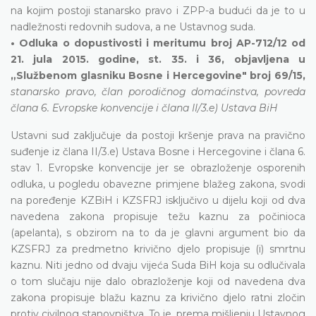
na kojim postoji stanarsko pravo i ZPP-a budući da je to u
nadležnosti redovnih sudova, a ne Ustavnog suda.
• Odluka o dopustivosti i meritumu broj AP-712/12 od
21. jula 2015. godine, st. 35. i 36, objavljena u
„Službenom glasniku Bosne i Hercegovine" broj 69/15,
stanarsko pravo, član porodičnog domaćinstva, povreda
člana 6. Evropske konvencije i člana II/3.e) Ustava BiH
Ustavni sud zaključuje da postoji kršenje prava na pravično
suđenje iz člana II/3.e) Ustava Bosne i Hercegovine i člana 6.
stav 1. Evropske konvencije jer se obrazloženje osporenih
odluka, u pogledu obavezne primjene blažeg zakona, svodi
na poređenje KZBiH i KZSFRJ isključivo u dijelu koji od dva
navedena zakona propisuje težu kaznu za počinioca
(apelanta), s obzirom na to da je glavni argument bio da
KZSFRJ za predmetno krivično djelo propisuje (i) smrtnu
kaznu. Niti jedno od dvaju vijeća Suda BiH koja su odlučivala
o tom slučaju nije dalo obrazloženje koji od navedena dva
zakona propisuje blažu kaznu za krivično djelo ratni zločin
protiv civilnog stanovništva. To je, prema mišljenju Ustavnog