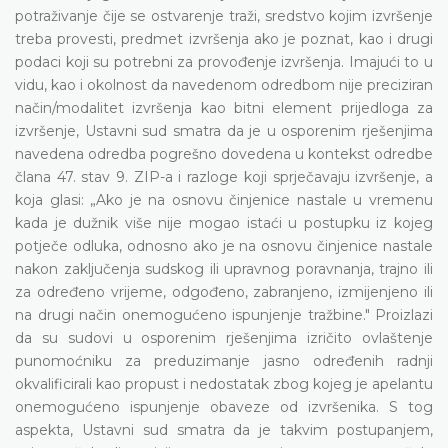
potraživanje čije se ostvarenje traži, sredstvo kojim izvršenje
treba provesti, predmet izvršenja ako je poznat, kao i drugi
podaci koji su potrebni za provođenje izvršenja. Imajući to u
vidu, kao i okolnost da navedenom odredbom nije preciziran
način/modalitet izvršenja kao bitni element prijedloga za
izvršenje, Ustavni sud smatra da je u osporenim rješenjima
navedena odredba pogrešno dovedena u kontekst odredbe
člana 47. stav 9. ZIP-a i razloge koji sprječavaju izvršenje, a
koja glasi: „Ako je na osnovu činjenice nastale u vremenu
kada je dužnik više nije mogao istaći u postupku iz kojeg
potječe odluka, odnosno ako je na osnovu činjenice nastale
nakon zaključenja sudskog ili upravnog poravnanja, trajno ili
za određeno vrijeme, odgođeno, zabranjeno, izmijenjeno ili
na drugi način onemogućeno ispunjenje tražbine." Proizlazi
da su sudovi u osporenim rješenjima izričito ovlaštenje
punomoćniku za preduzimanje jasno određenih radnji
okvalificirali kao propust i nedostatak zbog kojeg je apelantu
onemogućeno ispunjenje obaveze od izvršenika. S tog
aspekta, Ustavni sud smatra da je takvim postupanjem,