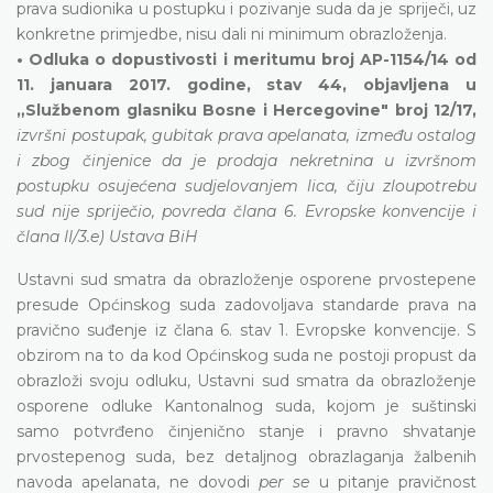
prava sudionika u postupku i pozivanje suda da je spriječi, uz
konkretne primjedbe, nisu dali ni minimum obrazloženja.
• Odluka o dopustivosti i meritumu broj AP-1154/14 od
11. januara 2017. godine, stav 44, objavljena u
„Službenom glasniku Bosne i Hercegovine" broj 12/17,
izvršni postupak, gubitak prava apelanata, između ostalog
i zbog činjenice da je prodaja nekretnina u izvršnom
postupku osujećena sudjelovanjem lica, čiju zloupotrebu
sud nije spriječio, povreda člana 6. Evropske konvencije i
člana II/3.e) Ustava BiH
Ustavni sud smatra da obrazloženje osporene prvostepene
presude Općinskog suda zadovoljava standarde prava na
pravično suđenje iz člana 6. stav 1. Evropske konvencije. S
obzirom na to da kod Općinskog suda ne postoji propust da
obrazloži svoju odluku, Ustavni sud smatra da obrazloženje
osporene odluke Kantonalnog suda, kojom je suštinski
samo potvrđeno činjenično stanje i pravno shvatanje
prvostepenog suda, bez detaljnog obrazlaganja žalbenih
navoda apelanata, ne dovodi
per se
u pitanje pravičnost