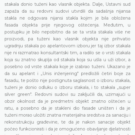
stakala donio tuženi kao vlasnik objekta. Dalje, Ustavni sud
zapaža da su redovni sudovi utvrdili da sadašnja nijansa
stakla ne odgovara nijansi stakla kojim je bila obložena
fasada objekta prije njegovog oštećenja. Međutim, u
postupku je bilo nepobitno da se ta vrsta stakala više ne
proizvodi, pa tuženi kao vlasnik objekta nije prihvatio
ugradnju stakala po apelantovom izboru jer taj izbor stakala
nije ni razmatrao konsultantski tim, a radilo se o vrsti stakala
koja su znatno skuplja od stakala koja su ušla u uži izbor, a
posebno od vrste stakala koje je izabrao tuženi. Ukazano je
da su apelant i „Unis inženjering" predložili četiri boje za
fasadu, te pošto nije postignuta saglasnost o izboru stakala,
tuženi je donio odluku o izboru stakala, i to stakala „super
silver green". Redovni sudovi su zaključili da, uzimajući u
obzir okolnost da je predmetni objekt znatno oštećen u
ratu, a posebno da je stakleni dio fasade uništen i da je
tuženi morao uložiti znatna materijalna sredstva za sanaciju i
rekonstrukciju građevine, te da je nakon sanacije objekt
počeo funkcionirati i da je omogućeno obavljanje djelatnosti