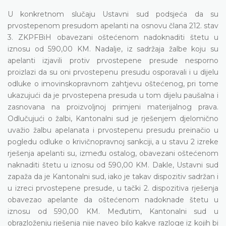
U konkretnom slučaju Ustavni sud podsjeća da su
prvostepenom presudom apelanti na osnovu člana 212. stav
3. ZKPFBiH obavezani oštećenom nadoknaditi štetu u
iznosu od 590,00 KM. Nadalje, iz sadržaja žalbe koju su
apelanti izjavili protiv prvostepene presude nesporno
proizlazi da su oni prvostepenu presudu osporavali i u dijelu
odluke o imovinskopravnom zahtjevu oštećenog, pri tome
ukazujući da je prvostepena presuda u tom dijelu paušalna i
zasnovana na proizvoljnoj primjeni materijalnog prava.
Odlučujući o žalbi, Kantonalni sud je rješenjem djelomično
uvažio žalbu apelanata i prvostepenu presudu preinačio u
pogledu odluke o krivičnopravnoj sankciji, a u stavu 2 izreke
rješenja apelanti su, između ostalog, obavezani oštećenom
naknaditi štetu u iznosu od 590,00 KM. Dakle, Ustavni sud
zapaža da je Kantonalni sud, iako je takav dispozitiv sadržan i
u izreci prvostepene presude, u tački 2. dispozitiva rješenja
obavezao apelante da oštećenom nadoknade štetu u
iznosu od 590,00 KM. Međutim, Kantonalni sud u
obrazloženju rješenja nije naveo bilo kakve razloge iz kojih bi