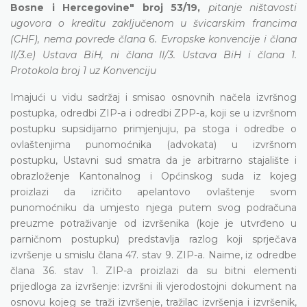
Bosne i Hercegovine" broj 53/19,
pitanje ništavosti
ugovora o kreditu zaključenom u švicarskim francima
(CHF), nema povrede člana 6. Evropske konvencije i člana
II/3.e) Ustava BiH, ni člana II/3. Ustava BiH i člana 1.
Protokola broj 1 uz Konvenciju
Imajući u vidu sadržaj i smisao osnovnih načela izvršnog
postupka, odredbi ZIP-a i odredbi ZPP-a, koji se u izvršnom
postupku supsidijarno primjenjuju, pa stoga i odredbe o
ovlaštenjima punomoćnika (advokata) u izvršnom
postupku, Ustavni sud smatra da je arbitrarno stajalište i
obrazloženje Kantonalnog i Općinskog suda iz kojeg
proizlazi da izričito apelantovo ovlaštenje svom
punomoćniku da umjesto njega putem svog podračuna
preuzme potraživanje od izvršenika (koje je utvrđeno u
parničnom postupku) predstavlja razlog koji sprječava
izvršenje u smislu člana 47. stav 9. ZIP-a. Naime, iz odredbe
člana 36. stav 1. ZIP-a proizlazi da su bitni elementi
prijedloga za izvršenje: izvršni ili vjerodostojni dokument na
osnovu kojeg se traži izvršenje, tražilac izvršenja i izvršenik,