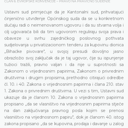
ČLAN 6. EVROPSKE KONVENCIJE – PRAVO NA PRAVIČNO SUĐENJE
Ustavni sud primjećuje da je Kantonalni sud, prihvatajući
činjenično utvrđenje Općinskog suda da se u konkretnom
slučaju radi o neimenovanom ugovoru i da su stvarna volja i
cilj ugovarača bili da tim ugovorom reguliraju svoja prava i
obaveze u svrhu zajedničkog poslovnog pothvata
sudjelovanja u privatizacionom tenderu za kupovinu dionica
„Bihaćke pivovare", u svojoj presudi dovoljno jasno
obrazložio svoj zaključak da je taj ugovor, čije su ispunjenje
tužioci tražili, pravno valjan i da nije u suprotnosti sa
Zakonom o vrijednosnim papirima, Zakonom o privrednim
društvima i drugim propisima, prethodno citirajući odredbe
čl. 10. i 40. Zakona o vrijednosnim papirima i člana 210. stav
1. Zakona o privrednim društvima. U vezi s tim, Ustavni sud
ukazuje da je članom 10. Zakona o vrijednosnim papirima
propisano „da se vlasništvo na vrijednosnim papirima stječe
na dan zaključivanja pravnog posla kojim se prenosi
vlasništvo na vrijednosnom papiru", dok je članom 40. istog
zakona propisano „da se kupovina, prodaja i davanje u zalog