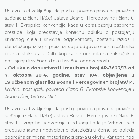
Ustavni sud zaključuje da postoji povreda prava na pravično
suđenje iz člana II/3.e) Ustava Bosne i Hercegovine i člana 6.
stav 1. Evropske konvencije kada u obrazloženju osporene
presude, koja predstavlja konačnu odluku o postojanju
krivičnog djela i krivične odgovornosti, izostanu razlozi i
obrazloženja iz kojih proizlazi da je odgovoreno na suštinska
pitanja istaknuta u žalbi koja su se odnosila na zaključak o
postojanju krivičnog djela i krivične odgovornosti.
• Odluka o dopustivosti i meritumu broj AP-3623/13 od
7. oktobra 2014. godine, stav 104, objavljena u
„Službenom glasniku Bosne i Hercegovine" broj 89/14,
krivični postupak, povreda člana 6. Evropske konvencije i
člana II/3.e) Ustava BiH
Ustavni sud zaključuje da postoji povreda prava na pravično
suđenje iz člana II/3.e) Ustava Bosne i Hercegovine i člana 6.
stav 1. Evropske konvencije u situaciji kada je Vrhovni sud
propustio jasno i nedvojbeno obrazložiti u čemu se ogleda
pogrešna primjena materijalnog prava u okviru Kantonalnog