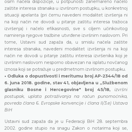
osim načela dispozicije, u potpunosti zanemareno načelo
zaštite interesa stranaka u izvršnom postupku, u konkretnoj
situaciji apelanta (pri čemu navedeni modalitet izvršenja ni
na koji način ne dovodi u pitanje zaštitu interesa tražioca
izvršenja) i načelo efikasnosti, sve s ciljem učinkovitog
namirenja njegove tražbine utvrđene izvršnim naslovom. Pri
tome, Ustavni sud zapaža da, u smislu načela zaštite
interesa stranaka, navedeni modalitet izvršenja ni na koji
način ne dovodi u pitanje zaštitu interesa izvršenika koji je
izvršnim naslovom nesporno obavezan na isplatu novčanog
iznosa koji se potražuje u predmetnom izvršnom postupku.
• Odluka o dopustivosti i meritumu broj AP-2344/18 od
6. juna 2018. godine, stav 41, objavljena u „Službenom
glasniku Bosne i Hercegovine" broj 45/18,
izvršni
postupak, uplata potraživanja na račun punomoćnika,
povreda člana 6. Evropske konvencije i člana II/3.e) Ustava
BiH
Ustavni sud zapaža da je u Federaciji BiH 28. septembra
2002. godine stupio na snagu Zakon o notarima koji se,