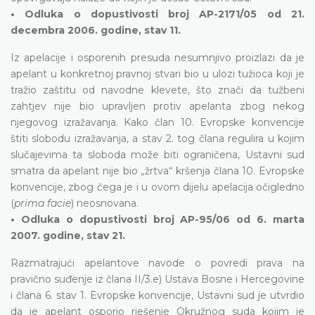
• Odluka o dopustivosti broj AP-2171/05 od 21.
decembra 2006. godine, stav 11.
Iz apelacije i osporenih presuda nesumnjivo proizlazi da je
apelant u konkretnoj pravnoj stvari bio u ulozi tužioca koji je
tražio zaštitu od navodne klevete, što znači da tužbeni
zahtjev nije bio upravljen protiv apelanta zbog nekog
njegovog izražavanja. Kako član 10. Evropske konvencije
štiti slobodu izražavanja, a stav 2. tog člana regulira u kojim
slučajevima ta sloboda može biti ograničena, Ustavni sud
smatra da apelant nije bio „žrtva“ kršenja člana 10. Evropske
konvencije, zbog čega je i u ovom dijelu apelacija očigledno
(
prima facie
) neosnovana.
• Odluka o dopustivosti broj AP-95/06 od 6. marta
2007. godine, stav 21.
Razmatrajući apelantove navode o povredi prava na
pravično suđenje iz člana II/3.e) Ustava Bosne i Hercegovine
i člana 6. stav 1. Evropske konvencije, Ustavni sud je utvrdio
da je apelant osporio rješenje Okružnog suda kojim je