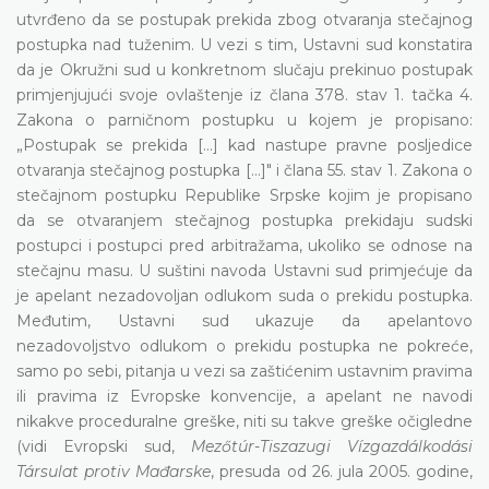
utvrđeno da se postupak prekida zbog otvaranja stečajnog
postupka nad tuženim. U vezi s tim, Ustavni sud konstatira
da je Okružni sud u konkretnom slučaju prekinuo postupak
primjenjujući svoje ovlaštenje iz člana 378. stav 1. tačka 4.
Zakona o parničnom postupku u kojem je propisano:
„Postupak se prekida [...] kad nastupe pravne posljedice
otvaranja stečajnog postupka [...]" i člana 55. stav 1. Zakona o
stečajnom postupku Republike Srpske kojim je propisano
da se otvaranjem stečajnog postupka prekidaju sudski
postupci i postupci pred arbitražama, ukoliko se odnose na
stečajnu masu. U suštini navoda Ustavni sud primjećuje da
je apelant nezadovoljan odlukom suda o prekidu postupka.
Međutim, Ustavni sud ukazuje da apelantovo
nezadovoljstvo odlukom o prekidu postupka ne pokreće,
samo po sebi, pitanja u vezi sa zaštićenim ustavnim pravima
ili pravima iz Evropske konvencije, a apelant ne navodi
nikakve proceduralne greške, niti su takve greške očigledne
(vidi Evropski sud,
Mezőtúr-Tiszazugi Vízgazdálkodási
Társulat protiv Mađarske
, presuda od 26. jula 2005. godine,