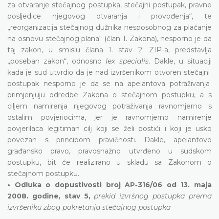
za otvaranje stečajnog postupka, stečajni postupak, pravne
posljedice njegovog otvaranja i provođenja“, te
„reorganizacija stečajnog dužnika nesposobnog za plaćanje
na osnovu stečajnog plana“ (član 1. Zakona), nesporno je da
taj zakon, u smislu člana 1. stav 2. ZIP-a, predstavlja
„poseban zakon“, odnosno
lex specialis
. Dakle, u situaciji
kada je sud utvrdio da je nad izvršenikom otvoren stečajni
postupak nesporno je da se na apelantova potraživanja
primjenjuju odredbe Zakona o stečajnom postupku, a s
ciljem namirenja njegovog potraživanja ravnomjerno s
ostalim povjeriocima, jer je ravnomjerno namirenje
povjerilaca legitiman cilj koji se želi postići i koji je usko
povezan s principom pravičnosti. Dakle, apelantovo
građansko pravo, pravosnažno utvrđeno u sudskom
postupku, bit će realizirano u skladu sa Zakonom o
stečajnom postupku.
• Odluka o dopustivosti broj AP-316/06 od 13. maja
2008. godine, stav 5,
prekid izvršnog postupka prema
izvršeniku zbog pokretanja stečajnog postupka