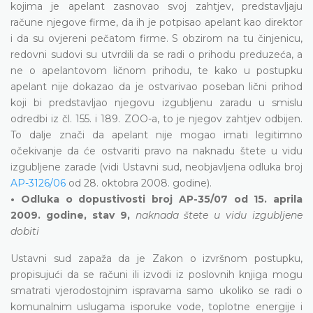
kojima je apelant zasnovao svoj zahtjev, predstavljaju
račune njegove firme, da ih je potpisao apelant kao direktor
i da su ovjereni pečatom firme. S obzirom na tu činjenicu,
redovni sudovi su utvrdili da se radi o prihodu preduzeća, a
ne o apelantovom ličnom prihodu, te kako u postupku
apelant nije dokazao da je ostvarivao poseban lični prihod
koji bi predstavljao njegovu izgubljenu zaradu u smislu
odredbi iz čl. 155. i 189. ZOO-a, to je njegov zahtjev odbijen.
To dalje znači da apelant nije mogao imati legitimno
očekivanje da će ostvariti pravo na naknadu štete u vidu
izgubljene zarade (vidi Ustavni sud, neobjavljena odluka broj
AP-3126/06
od 28. oktobra 2008. godine).
• Odluka o dopustivosti broj AP-35/07 od 15. aprila
2009. godine, stav 9,
naknada štete u vidu izgubljene
dobiti
Ustavni sud zapaža da je Zakon o izvršnom postupku,
propisujući da se računi ili izvodi iz poslovnih knjiga mogu
smatrati vjerodostojnim ispravama samo ukoliko se radi o
komunalnim uslugama isporuke vode, toplotne energije i