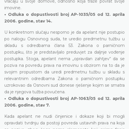
vraćaju u svoje domove, odnosno koja traže povrat svoje
imovine.
• Odluka o dopustivosti broj AP-1035/05 od 12. aprila
2006. godine, stav 14.
U konkretnom slučaju nesporno je da apelant nije postupio
po nalogu Osnovnog suda, te uredio predmetnu tužbu u
skladu s odredbama člana 53. Zakona o parničnom
postupku, što je predstavljalo preduvjet za daljnje vođenje
postupka. Stoga, apelant nema „opravdan zahtjev“ da se
poziva na povredu prava na imovinu s obzirom na to da je
svojim propustom da uredi predmetnu tužbu u skladu s
relevantnim odredbama Zakona o parničnom postupku
uzrokovao da Osnovni sud donese rješenje kojim se smatra
da je njegova tužba povučena.
• Odluka o dopustivosti broj AP-1063/05 od 12. aprila
2006. godine, stav 7.
Kada apelant ne nudi činjenice i dokaze koji bi mogli
opravdati tvrdnju da postoji povreda ustavnih prava na koja