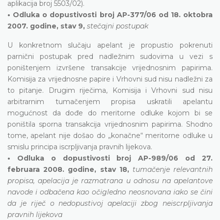
aplikacija broj 5503/02).
• Odluka o dopustivosti broj AP-377/06 od 18. oktobra
2007. godine, stav 9,
stečajni postupak
U konkretnom slučaju apelant je propustio pokrenuti
parnični postupak pred nadležnim sudovima u vezi s
poništenjem izvršene transakcije vrijednosnim papirima.
Komisija za vrijednosne papire i Vrhovni sud nisu nadležni za
to pitanje. Drugim riječima, Komisija i Vrhovni sud nisu
arbitrarnim tumačenjem propisa uskratili apelantu
mogućnost da dođe do meritorne odluke kojom bi se
poništila sporna transakcija vrijednosnim papirima. Shodno
tome, apelant nije došao do „konačne“ meritorne odluke u
smislu principa iscrpljivanja pravnih lijekova.
• Odluka o dopustivosti broj AP-989/06 od 27.
februara 2008. godine, stav 18,
tumačenje relevantnih
propisa, apelacija je razmatrana u odnosu na apelantove
navode i odbačena kao očigledno neosnovana iako se čini
da je riječ o nedopustivoj apelaciji zbog neiscrpljivanja
pravnih lijekova