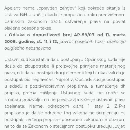
Apelant nema „opravdan zahtjev“ koji pokreće pitanja iz
Ustava BiH u slučaju kada je propustio u roku predviđenom
Carinskim zakonom tražiti ostvarenje prava na povrat
plaćene posebne takse.
• Odluka o dopustivosti broj AP-59/07 od 11. marta
2008. godine, st. 11. i 12,
povrat posebnih taksi, apelacija
očigledno neosnovana
Ustavni sud konstatira da u postupanju Općinskog suda nije
došlo do zloupotrebe ili proizvoljne primjene materijalnog
prava, niti da su postojali drugi elementi koji bi ukazivali da je
postupak bio nepravičan. Naprotiv, Općinski sud je postupao
u skladu s pozitivnopravnim propisima, a tumačenje tih
propisa, prema mišljenju Ustavnog suda, ne može se
smatrati proizvoljnim i ne predstavlja kršenje ustavnih prava
apelanata. Naime, odredbom člana 1. stav 2. ZIP-a
propisano je da se odredbe tog zakona ne primjenjuju na
postupak izvršenja propisan posebnim zakonom. S obzirom
na to da se Zakonom o stečajnom postupku uređuju „uvjeti