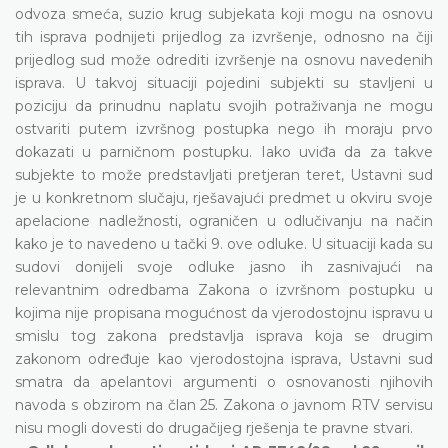
odvoza smeća, suzio krug subjekata koji mogu na osnovu
tih isprava podnijeti prijedlog za izvršenje, odnosno na čiji
prijedlog sud može odrediti izvršenje na osnovu navedenih
isprava. U takvoj situaciji pojedini subjekti su stavljeni u
poziciju da prinudnu naplatu svojih potraživanja ne mogu
ostvariti putem izvršnog postupka nego ih moraju prvo
dokazati u parničnom postupku. Iako uviđa da za takve
subjekte to može predstavljati pretjeran teret, Ustavni sud
je u konkretnom slučaju, rješavajući predmet u okviru svoje
apelacione nadležnosti, ograničen u odlučivanju na način
kako je to navedeno u tački 9. ove odluke. U situaciji kada su
sudovi donijeli svoje odluke jasno ih zasnivajući na
relevantnim odredbama Zakona o izvršnom postupku u
kojima nije propisana mogućnost da vjerodostojnu ispravu u
smislu tog zakona predstavlja isprava koja se drugim
zakonom određuje kao vjerodostojna isprava, Ustavni sud
smatra da apelantovi argumenti o osnovanosti njihovih
navoda s obzirom na član 25. Zakona o javnom RTV servisu
nisu mogli dovesti do drugačijeg rješenja te pravne stvari.