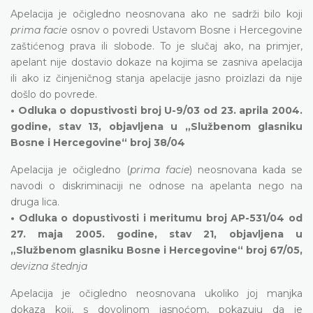
Apelacija je očigledno neosnovana ako ne sadrži bilo koji
prima facie
osnov o povredi Ustavom Bosne i Hercegovine
zaštićenog prava ili slobode. To je slučaj ako, na primjer,
apelant nije dostavio dokaze na kojima se zasniva apelacija
ili ako iz činjeničnog stanja apelacije jasno proizlazi da nije
došlo do povrede.
• Odluka o dopustivosti broj U-9/03 od 23. aprila 2004.
godine, stav 13, objavljena u „Službenom glasniku
Bosne i Hercegovine“ broj 38/04
Apelacija je očigledno (
prima facie
) neosnovana kada se
navodi o diskriminaciji ne odnose na apelanta nego na
druga lica.
• Odluka o dopustivosti i meritumu broj AP-531/04 od
27. maja 2005. godine, stav 21, objavljena u
„Službenom glasniku Bosne i Hercegovine“ broj 67/05,
devizna štednja
Apelacija je očigledno neosnovana ukoliko joj manjka
dokaza koji, s dovoljnom jasnoćom, pokazuju da je