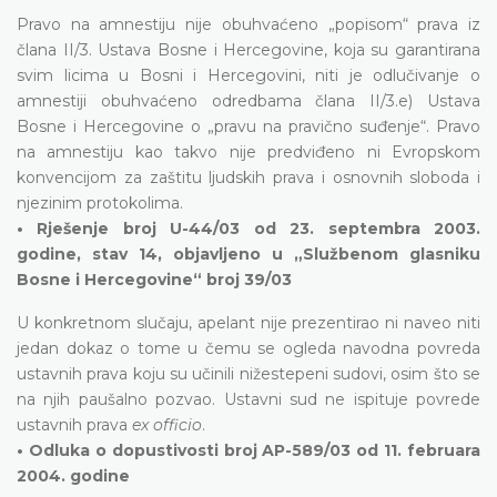
Pravo na amnestiju nije obuhvaćeno „popisom“ prava iz
člana II/3. Ustava Bosne i Hercegovine, koja su garantirana
svim licima u Bosni i Hercegovini, niti je odlučivanje o
amnestiji obuhvaćeno odredbama člana II/3.e) Ustava
Bosne i Hercegovine o „pravu na pravično suđenje“. Pravo
na amnestiju kao takvo nije predviđeno ni Evropskom
konvencijom za zaštitu ljudskih prava i osnovnih sloboda i
njezinim protokolima.
• Rješenje broj U-44/03 od 23. septembra 2003.
godine, stav 14, objavljeno u „Službenom glasniku
Bosne i Hercegovine“ broj 39/03
U konkretnom slučaju, apelant nije prezentirao ni naveo niti
jedan dokaz o tome u čemu se ogleda navodna povreda
ustavnih prava koju su učinili nižestepeni sudovi, osim što se
na njih paušalno pozvao. Ustavni sud ne ispituje povrede
ustavnih prava
ex officio
.
• Odluka o dopustivosti broj AP-589/03 od 11. februara
2004. godine