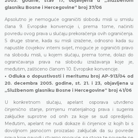
2005. godine, stav 17, objavljena u „Službenom
glasniku Bosne i Hercegovine“ broj 37/06
Apsolutno je nemoguće ograničiti slobodu misli u smislu
člana 9. Evropske konvencije i, prema tome, načiniti
povredu ovog prava u slučaju prekoračenja ovih ograničenja.
S druge strane, kada su misli izražene, odnosno kada su
napustile čovjekov interni svijet, moguće je ograničiti pravo
na slobodu misli, u kojem slučaju, prema tome, dolazi do
ograničavanja prava na slobodu izražavanja koje je,
međutim, zaštićeno članom 10. Evropske konvencije.
• Odluka o dopustivosti i meritumu broj AP-913/04 od
20. decembra 2005. godine, st. 21. i 23, objavljena u
„Službenom glasniku Bosne i Hercegovine“ broj 41/06
U konkretnom slučaju, apelant osporava utvrđeno
činjenično stanje, primjenu materijalnog prava i sugerira
zaključke suprotne od onih za koje se sud opredijelio.
Međutim, apelant ne nudi dokaze ili činjenice iz kojih bi s
dovoljnom jasnoćom proizašao zaključak da su povrede
prava koje navodi i stvarno moguće, pa stoga te povrede ne