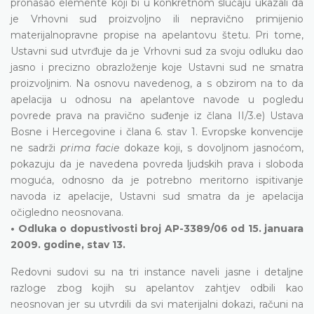
pronašao elemente koji bi u konkretnom slučaju ukazali da
je Vrhovni sud proizvoljno ili nepravično primijenio
materijalnopravne propise na apelantovu štetu. Pri tome,
Ustavni sud utvrđuje da je Vrhovni sud za svoju odluku dao
jasno i precizno obrazloženje koje Ustavni sud ne smatra
proizvoljnim. Na osnovu navedenog, a s obzirom na to da
apelacija u odnosu na apelantove navode u pogledu
povrede prava na pravično suđenje iz člana II/3.e) Ustava
Bosne i Hercegovine i člana 6. stav 1. Evropske konvencije
ne sadrži
prima facie
dokaze koji, s dovoljnom jasnoćom,
pokazuju da je navedena povreda ljudskih prava i sloboda
moguća, odnosno da je potrebno meritorno ispitivanje
navoda iz apelacije, Ustavni sud smatra da je apelacija
očigledno neosnovana.
• Odluka o dopustivosti broj AP-3389/06 od 15. januara
2009. godine, stav 13.
Redovni sudovi su na tri instance naveli jasne i detaljne
razloge zbog kojih su apelantov zahtjev odbili kao
neosnovan jer su utvrdili da svi materijalni dokazi, računi na