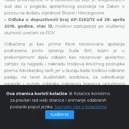
sud dao u pogledu apelantovog pozivanja na Zakon o
porezu na dodatu vrijednost Bosne i Hercegovine.
• Odluka o dopustivosti broj AP-3262/13 od 28. aprila
2016. godine, stav 13,
troškovi zastupanja po službenoj
dužnosti uvećani za PDV
Odbačena je kao
prima facie
neosnovana apelacija
podnesena protiv rješenja Suda BiH, kojim je u
prekomjernom dijelu odbijen kao neosnovan apelantov
zahtjev za nagradu i naknadu troškova krivičnog postupka
prema Advokatskoj tarifi, jer u slučaju kada troškovi odbrane
padaju na teret budžetskih sredstava, za određivanje
nagrade i nužnih izdataka izabranog branioca optuženog
nastalih u postupku pred Sudom BiH primjenjuje se odluka,
Ova stranica koristi kolačiće
🍪 Kolačiće koristimo
a ne Advokatska tarifa FBiH.
za pravilan rad web stranice i snimanje odabranih
• Odluka o dopustivosti broj AP-1757/18 оd 19. februara
postavki poput jezika.
Saznajte više o kolačićima
2020. godine
SLAŽEM SE