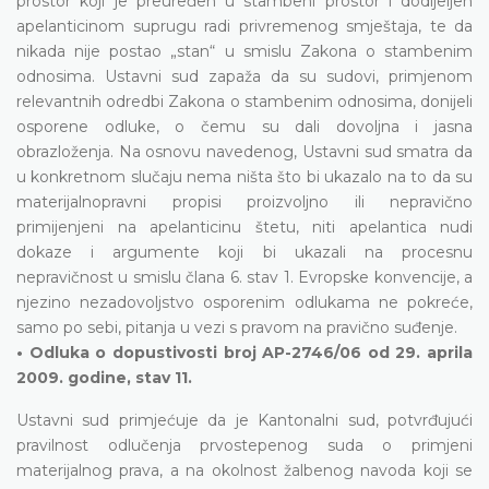
prostor koji je preuređen u stambeni prostor i dodijeljen
apelanticinom suprugu radi privremenog smještaja, te da
nikada nije postao „stan“ u smislu Zakona o stambenim
odnosima. Ustavni sud zapaža da su sudovi, primjenom
relevantnih odredbi Zakona o stambenim odnosima, donijeli
osporene odluke, o čemu su dali dovoljna i jasna
obrazloženja. Na osnovu navedenog, Ustavni sud smatra da
u konkretnom slučaju nema ništa što bi ukazalo na to da su
materijalnopravni propisi proizvoljno ili nepravično
primijenjeni na apelanticinu štetu, niti apelantica nudi
dokaze i argumente koji bi ukazali na procesnu
nepravičnost u smislu člana 6. stav 1. Evropske konvencije, a
njezino nezadovoljstvo osporenim odlukama ne pokreće,
samo po sebi, pitanja u vezi s pravom na pravično suđenje.
• Odluka o dopustivosti broj AP-2746/06 od 29. aprila
2009. godine, stav 11.
Ustavni sud primjećuje da je Kantonalni sud, potvrđujući
pravilnost odlučenja prvostepenog suda o primjeni
materijalnog prava, a na okolnost žalbenog navoda koji se