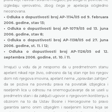
izgledaju vjerovatno, zbog čega je apelacija očigledno
neosnovana.
• Odluka o dopustivosti broj AP-1114/05 od 9. februara
2006. godine, stav 13;
• Odluka o dopustivosti broj AP-1079/05 od 13. juna
2006. godine, stav 8;
• Odluka o dopustivosti broj AP-1138/05 od 27. juna
2006. godine, st. 11. i 12;
• Odluka o dopustivosti broj AP-1126/05 od 12.
septembra 2006. godine, st. 10. i 11.
Imajući u vidu da je nesporno da u predmetnom stanu
apelant nikad nije živio, odnosno da taj stan nije bio njegov
dom niti njegova imovina, apelant nema „opravdan zahtjev“
da se poziva na povredu prava na povratak izbjeglica i
raseljenih lica u odnosu na onemogućavanje da se useli u
predmetni stan i da zaključi ugovor o njegovom korištenju s
obzirom na to da Ustav Bosne i Hercegovine to pravo
garantira samo onim izbjeglim i raseljenim licima koja se