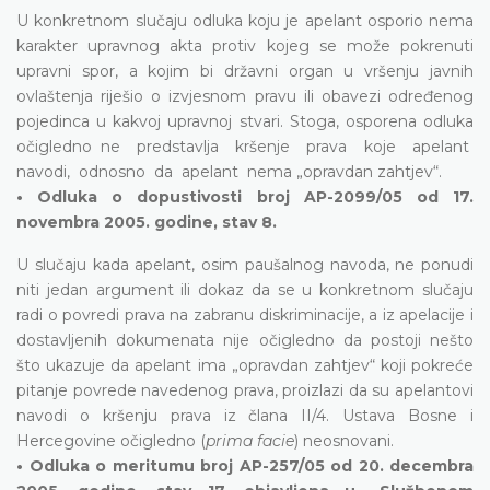
U konkretnom slučaju odluka koju je apelant osporio nema
karakter upravnog akta protiv kojeg se može pokrenuti
upravni spor, a kojim bi državni organ u vršenju javnih
ovlaštenja riješio o izvjesnom pravu ili obavezi određenog
pojedinca u kakvoj upravnoj stvari. Stoga, osporena odluka
očigledno ne predstavlja kršenje prava koje apelant
navodi, odnosno da apelant nema „opravdan zahtjev“.
• Odluka o dopustivosti broj AP-2099/05 od 17.
novembra 2005. godine, stav 8.
U slučaju kada apelant, osim paušalnog navoda, ne ponudi
niti jedan argument ili dokaz da se u konkretnom slučaju
radi o povredi prava na zabranu diskriminacije, a iz apelacije i
dostavljenih dokumenata nije očigledno da postoji nešto
što ukazuje da apelant ima „opravdan zahtjev“ koji pokreće
pitanje povrede navedenog prava, proizlazi da su apelantovi
navodi o kršenju prava iz člana II/4. Ustava Bosne i
Hercegovine očigledno (
prima facie
) neosnovani.
• Odluka o meritumu broj AP-257/05 od 20. decembra