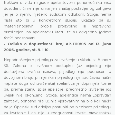
troškovi u vidu nagrade apelantovom punomoćniku nisu
dosuđeni, čime nije umanjen značaj postavljenog zahtjeva
jer je o njemu riješeno sudskom odlukom. Stoga, nema
ništa što bi u konkretnom slučaju ukazalo da su
materijalnopravni propisi proizvoljno ili nepravično
primijenjeni na apelantovu štetu, te su očigledno (
prima
facie
) neosnovani.
• Odluka o dopustivosti broj AP-1110/05 od 13. juna
2006. godine, st. 9. i 10.
Nepodnošenjem prijedloga za izvršenje u skladu sa članom
36. Zakona o izvršnom postupku (uz prijedlog nije
dostavljena izvršna isprava, prijedlog nije podnesen u
dovoljnom broju primjeraka i prijedlog nije sadržavao način
naplate duga od izvršenika) apelantica je doprinijela tome
da, prema stanju spisa apelacije, predmetno izvršenje još
uvijek nije okončano. Stoga, apelantica nema „opravdan
zahtjev“, odnosno nije učinila vjerovatnim na bilo koji način
da je Općinski sud odbijao postupiti po njezinom prijedlogu
za izvršenje i da nije u mogućnosti izvršiti pravosnažnu