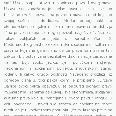
rad“. U vezi s apelantovim navodima o povredi ovog prava,
Ustavni sud zapaža da je apelant pravno lice i da se kao
takav ne može pozvati na povredu prava na rad koje po
svojoj suštini i odredbama Međunarodnog pakta o
ekonomskim, socijalnim i kulturnim pravima predstavlja
lično pravo na koje se mogu pozivati isključivo fizička lica.
Takav zaključak proistječe iz odredbe člana 2.
Međunarodnog pakta o ekonomskim, socijalnim i kulturnim
pravima kojim je garantirano da će prava formulirana tim
paktom biti ostvarivana bez ikakve diskriminacije zasnovane
na rasi, boji, spolu, jeziku, vjeri, političkom mišljenju,
nacionalnom ili socijalnom porijeklu, imovinskom stanju,
rođenju ili kakvoj drugoj okolnosti. Navedeno proizlazi i iz
odredbe člana 3. tog pakta kojim je propisano: „Države
članice ovog pakta obavezuju se osigurati jednako pravo
muškarcima i ženama da uživaju sva ekonomska, socijalna i
kulturna prava koja su nabrojana u ovom paktu.“ Imajući u
vidu navedeno, Ustavni sud smatra da apelant ne može
tvrditi da je u konkretnom postupku „žrtva“ kršenja prava na
rad garantiranog članom 6. Međunarodnog pakta o