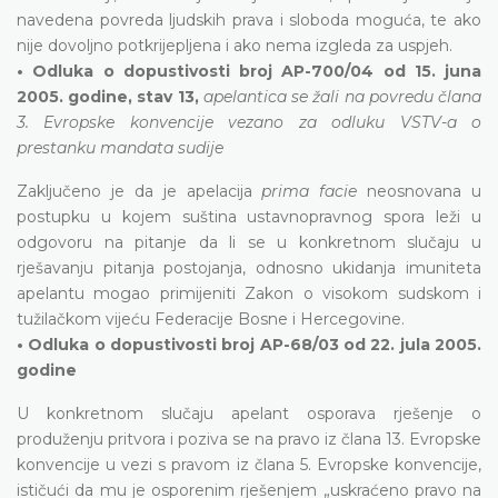
navedena povreda ljudskih prava i sloboda moguća, te ako
nije dovoljno potkrijepljena i ako nema izgleda za uspjeh.
• Odluka o dopustivosti broj AP-700/04 od 15. juna
2005. godine, stav 13,
apelantica se žali na povredu člana
3. Evropske konvencije vezano za odluku VSTV-a o
prestanku mandata sudije
Zaključeno je da je apelacija
prima facie
neosnovana u
postupku u kojem suština ustavnopravnog spora leži u
odgovoru na pitanje da li se u konkretnom slučaju u
rješavanju pitanja postojanja, odnosno ukidanja imuniteta
apelantu mogao primijeniti Zakon o visokom sudskom i
tužilačkom vijeću Federacije Bosne i Hercegovine.
• Odluka o dopustivosti broj AP-68/03 od 22. jula 2005.
godine
U konkretnom slučaju apelant osporava rješenje o
produženju pritvora i poziva se na pravo iz člana 13. Evropske
konvencije u vezi s pravom iz člana 5. Evropske konvencije,
ističući da mu je osporenim rješenjem „uskraćeno pravo na