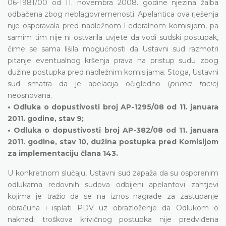
06-1981/00 od 11. novembra 2008. godine njezina žalba
odbačena zbog neblagovremenosti. Apelantica ova rješenja
nije osporavala pred nadležnom Federalnom komisijom, pa
samim tim nije ni ostvarila uvjete da vodi sudski postupak,
čime se sama lišila mogućnosti da Ustavni sud razmotri
pitanje eventualnog kršenja prava na pristup sudu zbog
dužine postupka pred nadležnim komisijama. Stoga, Ustavni
sud smatra da je apelacija očigledno (
prima facie
)
neosnovana.
• Odluka o dopustivosti broj AP-1295/08 od 11. januara
2011. godine, stav 9;
• Odluka o dopustivosti broj AP-382/08 od 11. januara
2011. godine, stav 10, dužina postupka pred Komisijom
za implementaciju člana 143.
U konkretnom slučaju, Ustavni sud zapaža da su osporenim
odlukama redovnih sudova odbijeni apelantovi zahtjevi
kojima je tražio da se na iznos nagrade za zastupanje
obračuna i isplati PDV uz obrazloženje da Odlukom o
naknadi troškova krivičnog postupka nije predviđena