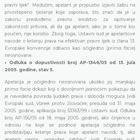
pravni lijek“. Međutim, apelant je propustio izjaviti žalbu na
prvostepeno rješenje koje osporava, što znači da je u
zakonu predviđeno pravno sredstvo za ispitivanje
zakonitosti pritvora, ali da ga apelant, iako je o tome bio
poučen, nije koristio. Zbog toga, Ustavni sud je apelantove
navode o kršenju prava na efektivan pravni lijek iz člana 13.
Evropske konvencije odbacio kao očigledno (
prima facie
)
neosnovane.
• Odluka o dopustivosti broj AP-1346/05 od 13. jula
2005. godine, stav 5.
Apelacija je očigledno neosnovana ukoliko joj manjkaju
prima facie
dokazi koji s dovoljnom jasnoćom pokazuju da
je navedena povreda ljudskih prava i sloboda moguća (vidi
Evropski sud,
Vanek protiv Slovačke
, presuda od 31. maja
2005. godine, aplikacija broj 53363/99 i Ustavni sud, Odluka
broj AP-156/05 od 18. maja 2005. godine), ako činjenice u
odnosu na koje se podnosi apelacija očigledno ne
predstavljaju kršenje prava koje apelant navodi, tj. ako
apelant nema „opravdan zahtjev“ (vidi Evropski sud,