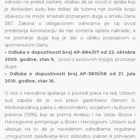
odnosio na prekid zastare, istakao da se izvod iz spiska koji
je dostavljen sudu kao dokaz da tužena nije izvršila svoju
obavezu ne može smatrati priznanjem duga u smislu člana
387. Zakona o obligacionim odnosima jer taj izvod
predstavlja konstataciju da nije izvršena isplata naknade, a
ne priznanje duga koji je dat u obliku propisanom u
spomenutom članu.
• Odluka o dopustivosti broj AP-884/07 od 22. oktobra
2009. godine, stav 9,
izvod iz poslovnih knjiga, priznanje
duga
;
• Odluka o dopustivosti broj AP-3815/08 od 21. jula
2010. godine, stav 16.
U vezi s navodima apelacije o povredi prava na rad, Ustavni
sud zapaža da je ovo pravo garantirano članom 6.
Međunarodnog pakta o ekonomskim, socijalnim i kulturnim
pravima (1996), koji se prema Aneksu I na Ustav Bosne i
Hercegovine primjenjuje u Bosni i Hercegovini. Ustavni sud
ukazuje na to da je navedenim odredbama regulirana
„mogućnost zarađivanja kroz slobodno izabran ili prihvaćen