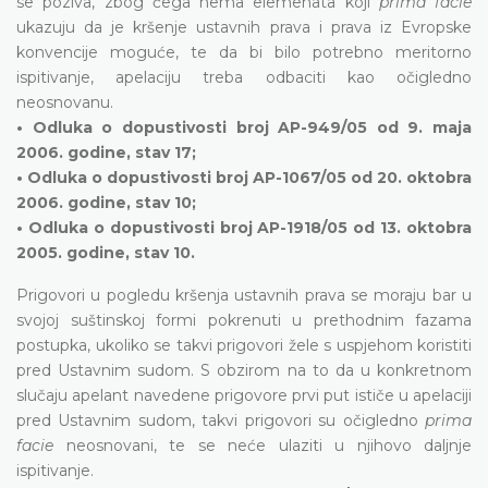
se poziva, zbog čega nema elemenata koji
prima facie
ukazuju da je kršenje ustavnih prava i prava iz Evropske
konvencije moguće, te da bi bilo potrebno meritorno
ispitivanje, apelaciju treba odbaciti kao očigledno
neosnovanu.
• Odluka o dopustivosti broj AP-949/05 od 9. maja
2006. godine, stav 17;
• Odluka o dopustivosti broj AP-1067/05 od 20. oktobra
2006. godine, stav 10;
• Odluka o dopustivosti broj AP-1918/05 od 13. oktobra
2005. godine, stav 10.
Prigovori u pogledu kršenja ustavnih prava se moraju bar u
svojoj suštinskoj formi pokrenuti u prethodnim fazama
postupka, ukoliko se takvi prigovori žele s uspjehom koristiti
pred Ustavnim sudom. S obzirom na to da u konkretnom
slučaju apelant navedene prigovore prvi put ističe u apelaciji
pred Ustavnim sudom, takvi prigovori su očigledno
prima
facie
neosnovani, te se neće ulaziti u njihovo daljnje
ispitivanje.