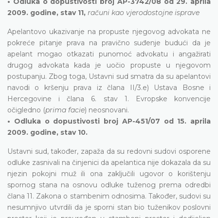
• Odluka o dopustivosti broj AP-3742/08 od 29. aprila
2009. godine, stav 11,
računi kao vjerodostojne isprave
Apelantovo ukazivanje na propuste njegovog advokata ne
pokreće pitanje prava na pravično suđenje budući da je
apelant mogao otkazati punomoć advokatu i angažirati
drugog advokata kada je uočio propuste u njegovom
postupanju. Zbog toga, Ustavni sud smatra da su apelantovi
navodi o kršenju prava iz člana II/3.e) Ustava Bosne i
Hercegovine i člana 6. stav 1. Evropske konvencije
očigledno (
prima facie
) neosnovani.
• Odluka o dopustivosti broj AP-451/07 od 15. aprila
2009. godine, stav 10.
Ustavni sud, također, zapaža da su redovni sudovi osporene
odluke zasnivali na činjenici da apelantica nije dokazala da su
njezin pokojni muž ili ona zaključili ugovor o korištenju
spornog stana na osnovu odluke tuženog prema odredbi
člana 11. Zakona o stambenim odnosima. Također, sudovi su
nesumnjivo utvrdili da je sporni stan bio tuženikov poslovni