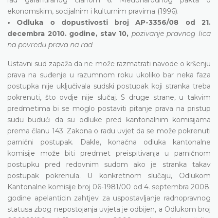
ekonomskim, socijalnim i kulturnim pravima (1996).
• Odluka o dopustivosti broj AP-3356/08 od 21.
decembra 2010. godine, stav 10,
pozivanje pravnog lica
na povredu prava na rad
Ustavni sud zapaža da ne može razmatrati navode o kršenju
prava na suđenje u razumnom roku ukoliko bar neka faza
postupka nije uključivala sudski postupak koji stranka treba
pokrenuti, što ovdje nije slučaj. S druge strane, u takvim
predmetima bi se moglo postaviti pitanje prava na pristup
sudu budući da su odluke pred kantonalnim komisijama
prema članu 143. Zakona o radu uvjet da se može pokrenuti
parnični postupak. Dakle, konačna odluka kantonalne
komisije može biti predmet preispitivanja u parničnom
postupku pred redovnim sudom ako je stranka takav
postupak pokrenula. U konkretnom slučaju, Odlukom
Kantonalne komisije broj 06-1981/00 od 4. septembra 2008.
godine apelanticin zahtjev za uspostavljanje radnopravnog
statusa zbog nepostojanja uvjeta je odbijen, a Odlukom broj