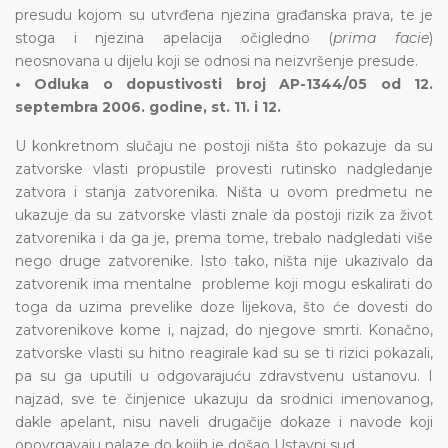
presudu kojom su utvrđena njezina građanska prava, te je
stoga i njezina apelacija očigledno (
prima facie
)
neosnovana u dijelu koji se odnosi na neizvršenje presude.
• Odluka o dopustivosti broj AP-1344/05 od 12.
septembra 2006. godine, st. 11. i 12.
U konkretnom slučaju ne postoji ništa što pokazuje da su
zatvorske vlasti propustile provesti rutinsko nadgledanje
zatvora i stanja zatvorenika. Ništa u ovom predmetu ne
ukazuje da su zatvorske vlasti znale da postoji rizik za život
zatvorenika i da ga je, prema tome, trebalo nadgledati više
nego druge zatvorenike. Isto tako, ništa nije ukazivalo da
zatvorenik ima mentalne probleme koji mogu eskalirati do
toga da uzima prevelike doze lijekova, što će dovesti do
zatvorenikove kome i, najzad, do njegove smrti. Konačno,
zatvorske vlasti su hitno reagirale kad su se ti rizici pokazali,
pa su ga uputili u odgovarajuću zdravstvenu ustanovu. I
najzad, sve te činjenice ukazuju da srodnici imenovanog,
dakle apelant, nisu naveli drugačije dokaze i navode koji
opovrgavaju nalaze do kojih je došao Ustavni sud.