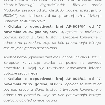
Mezőtúr-Tiszazugi Vízgazdálkodási Társulat protiv
Mađarske
, presuda od 26. jula 2005. godine, aplikacija broj
5503/02), kao i kad se utvrdi da apelant nije „žrtva“ kršenja
Ustavom zaštićenih prava.
• Odluka o dopustivosti broj AP-808/04 od 17.
novembra 2005. godine, stav 10,
apelant se poziva na
povredu prava iz člana 6. stav 1. Evropske konvencije u
odnosu na proceduru koja se tiče preuzimanja istrage,
apelacija očigledno neosnovana
Apelant nema „opravdan zahtjev“ u odnosu na član 6. stav 1.
Evropske konvencije ukoliko se poziva na povredu
procedure u kojoj nije utvrđivana osnovanost krivične
optužbe protiv njega.
• Odluka o dopustivosti broj AP-808/04 od 17.
novembra 2005. godine, stav 12,
apelant se poziva na
povredu prava iz člana 6. stav 1. Evropske konvencije u
odnosu na proceduru koja se tiče preuzimanja istrage,
apelacija očigledno neosnovana