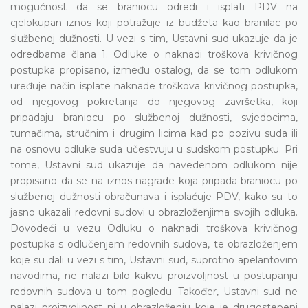
mogućnost da se braniocu odredi i isplati PDV na
cjelokupan iznos koji potražuje iz budžeta kao branilac po
službenoj dužnosti. U vezi s tim, Ustavni sud ukazuje da je
odredbama člana 1. Odluke o naknadi troškova krivičnog
postupka propisano, između ostalog, da se tom odlukom
uređuje način isplate naknade troškova krivičnog postupka,
od njegovog pokretanja do njegovog završetka, koji
pripadaju braniocu po službenoj dužnosti, svjedocima,
tumačima, stručnim i drugim licima kad po pozivu suda ili
na osnovu odluke suda učestvuju u sudskom postupku. Pri
tome, Ustavni sud ukazuje da navedenom odlukom nije
propisano da se na iznos nagrade koja pripada braniocu po
službenoj dužnosti obračunava i isplaćuje PDV, kako su to
jasno ukazali redovni sudovi u obrazloženjima svojih odluka.
Dovodeći u vezu Odluku o naknadi troškova krivičnog
postupka s odlučenjem redovnih sudova, te obrazloženjem
koje su dali u vezi s tim, Ustavni sud, suprotno apelantovim
navodima, ne nalazi bilo kakvu proizvoljnost u postupanju
redovnih sudova u tom pogledu. Također, Ustavni sud ne
nalazi proizvoljnost ni u obrazloženju koje je drugostepeni