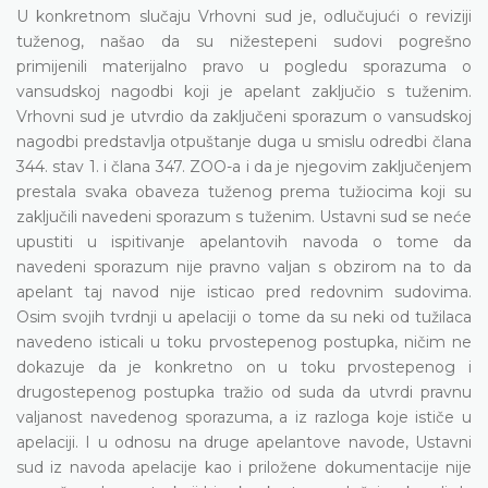
U konkretnom slučaju Vrhovni sud je, odlučujući o reviziji
tuženog, našao da su nižestepeni sudovi pogrešno
primijenili materijalno pravo u pogledu sporazuma o
vansudskoj nagodbi koji je apelant zaključio s tuženim.
Vrhovni sud je utvrdio da zaključeni sporazum o vansudskoj
nagodbi predstavlja otpuštanje duga u smislu odredbi člana
344. stav 1. i člana 347. ZOO-a i da je njegovim zaključenjem
prestala svaka obaveza tuženog prema tužiocima koji su
zaključili navedeni sporazum s tuženim. Ustavni sud se neće
upustiti u ispitivanje apelantovih navoda o tome da
navedeni sporazum nije pravno valjan s obzirom na to da
apelant taj navod nije isticao pred redovnim sudovima.
Osim svojih tvrdnji u apelaciji o tome da su neki od tužilaca
navedeno isticali u toku prvostepenog postupka, ničim ne
dokazuje da je konkretno on u toku prvostepenog i
drugostepenog postupka tražio od suda da utvrdi pravnu
valjanost navedenog sporazuma, a iz razloga koje ističe u
apelaciji. I u odnosu na druge apelantove navode, Ustavni
sud iz navoda apelacije kao i priložene dokumentacije nije