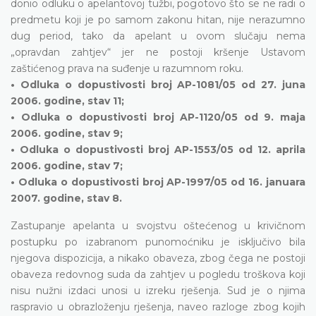
donio odluku o apelantovoj tužbi, pogotovo što se ne radi o
predmetu koji je po samom zakonu hitan, nije nerazumno
dug period, tako da apelant u ovom slučaju nema
„opravdan zahtjev“ jer ne postoji kršenje Ustavom
zaštićenog prava na suđenje u razumnom roku.
• Odluka o dopustivosti broj AP-1081/05 od 27. juna
2006. godine, stav 11;
• Odluka o dopustivosti broj AP-1120/05 od 9. maja
2006. godine, stav 9;
• Odluka o dopustivosti broj AP-1553/05 od 12. aprila
2006. godine, stav 7;
• Odluka o dopustivosti broj AP-1997/05 od 16. januara
2007. godine, stav 8.
Zastupanje apelanta u svojstvu oštećenog u krivičnom
postupku po izabranom punomoćniku je isključivo bila
njegova dispozicija, a nikako obaveza, zbog čega ne postoji
obaveza redovnog suda da zahtjev u pogledu troškova koji
nisu nužni izdaci unosi u izreku rješenja. Sud je o njima
raspravio u obrazloženju rješenja, naveo razloge zbog kojih