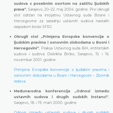
sudova s posebnim osvrtom na zaštitu ljudskih
prava“
, Sarajevo, 20–22. maj 2004. godine. Prvi okrugli
stol održan na inicijativu Ustavnog suda Bosne i
Hercegovine za saradnju ustavnih sudova nastalih
raspadom bivše SFRJ.
Okrugli stol „Primjena Evropske konvencije o
ljudskim pravima i osnovnim slobodama u Bosni i
Hercegovini“
, Praksa Ustavnog suda BiH, entitetskih
sudova i sudova Distrikta Brčko, Sarajevo, 15. i 16.
novembar 2001. godine
Primjena Evropske konvencije o ljudskim pravima i
osnovnim slobodama u Bosni i Hercegovini – Zbornik
radova
Međunarodna konferencija „Odnosi između
ustavnih sudova i drugih sudskih instanci“
,
Sarajevo, 18. i 19. mart 2000. godine
Odnosi između ustavnih sudova i drugih sudskih