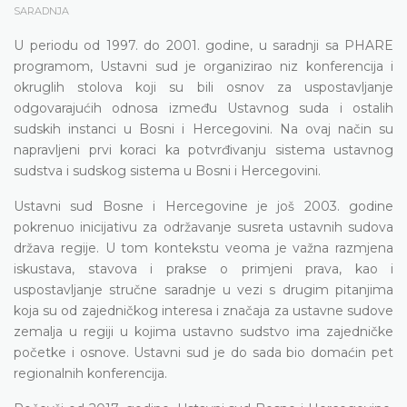
SARADNJA
U periodu od 1997. do 2001. godine, u saradnji sa PHARE
programom, Ustavni sud je organizirao niz konferencija i
okruglih stolova koji su bili osnov za uspostavljanje
odgovarajućih odnosa između Ustavnog suda i ostalih
sudskih instanci u Bosni i Hercegovini. Na ovaj način su
napravljeni prvi koraci ka potvrđivanju sistema ustavnog
sudstva i sudskog sistema u Bosni i Hercegovini.
Ustavni sud Bosne i Hercegovine je još 2003. godine
pokrenuo inicijativu za održavanje susreta ustavnih sudova
država regije. U tom kontekstu veoma je važna razmjena
iskustava, stavova i prakse o primjeni prava, kao i
uspostavljanje stručne saradnje u vezi s drugim pitanjima
koja su od zajedničkog interesa i značaja za ustavne sudove
zemalja u regiji u kojima ustavno sudstvo ima zajedničke
početke i osnove. Ustavni sud je do sada bio domaćin pet
regionalnih konferencija.