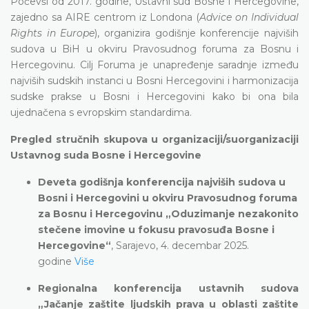
Počevši od 2017. godine, Ustavni sud Bosne i Hercegovine,
zajedno sa AIRE centrom iz Londona (
Advice on Individual
Rights in Europe
), organizira godišnje konferencije najviših
sudova u BiH u okviru Pravosudnog foruma za Bosnu i
Hercegovinu. Cilj Foruma je unapređenje saradnje između
najviših sudskih instanci u Bosni Hercegovini i harmonizacija
sudske prakse u Bosni i Hercegovini kako bi ona bila
ujednačena s evropskim standardima.
Pregled stručnih skupova u organizaciji/suorganizaciji
Ustavnog suda Bosne i Hercegovine
Deveta godišnja konferencija najviših sudova u
Bosni i Hercegovini u okviru Pravosudnog foruma
za Bosnu i Hercegovinu „Oduzimanje nezakonito
stečene imovine u fokusu pravosuđa Bosne i
Hercegovine“
, Sarajevo, 4. decembar 2025.
godine
Više
Regionalna konferencija ustavnih sudova
„Jačanje zaštite ljudskih prava u oblasti zaštite