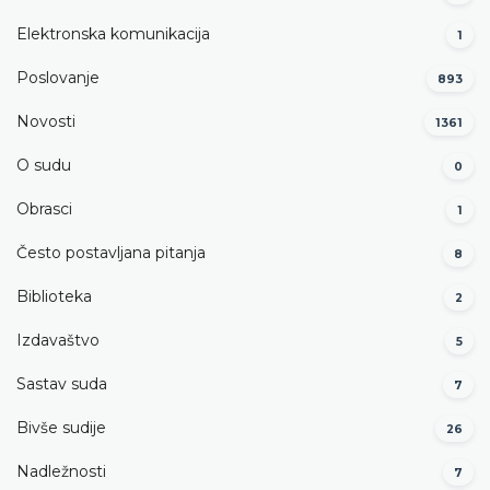
Elektronska komunikacija
1
Poslovanje
893
Novosti
1361
O sudu
0
Obrasci
1
Često postavljana pitanja
8
Biblioteka
2
Izdavaštvo
5
Sastav suda
7
Bivše sudije
26
Nadležnosti
7