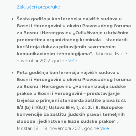
Zaključci i preporuke
Šesta godišnja konferencija najviših sudova u
Bosni i Hercegovini u okviru Pravosudnog foruma
za Bosnu i Hercegovinu „Odlučivanje u krivičnim
predmetima organiziranog kriminala – standardi
korištenja dokaza pribavljenih savremenim
komunikacionim tehnologijama“,
Jahorina, 16. i 17.
novembar 2022. godine
Više
Peta godišnja konferencija najviših sudova u
Bosni i Hercegovini u okviru Pravosudnog foruma
za Bosnu i Hercegovinu „Harmonizacija sudske
prakse u Bosni i Hercegovini – predstavljanje
Izvješća o primjeni standarda zaštite prava iz čl.
II/3.(b) i II/3.(f) Ustava BiH, tj. čl. 3. i 8. Europske
konvencije za zaštitu ljudskih prava i temeljnih
sloboda i jedinstvene Baze sudske prakse“,
Mostar, 18. i 19. novembra 2021. godine
Više