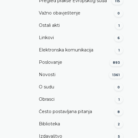
Pregled prakse Evropskog suda
115
Važno obavještenje
0
Ostali akti
1
Linkovi
6
Elektronska komunikacija
1
Poslovanje
893
Novosti
1361
O sudu
0
Obrasci
1
Često postavljana pitanja
8
Biblioteka
2
Izdavaštvo
5