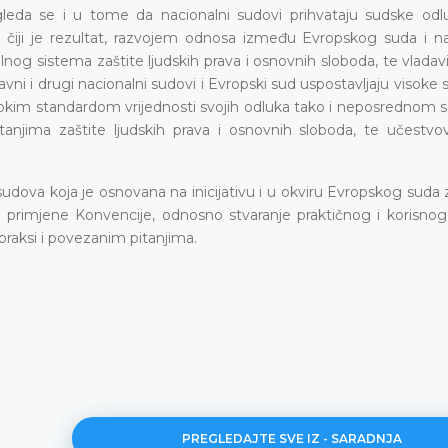
eda se i u tome da nacionalni sudovi prihvataju sudske od
a čiji je rezultat, razvojem odnosa između Evropskog suda i na
nog sistema zaštite ljudskih prava i osnovnih sloboda, te vladav
ni i drugi nacionalni sudovi i Evropski sud uspostavljaju visoke
okim standardom vrijednosti svojih odluka tako i neposrednom 
 pitanjima zaštite ljudskih prava i osnovnih sloboda, te učestv
udova koja je osnovana na inicijativu i u okviru Evropskog suda 
 i primjene Konvencije, odnosno stvaranje praktičnog i korisnog
praksi i povezanim pitanjima.
PREGLEDAJTE SVE IZ - SARADNJA