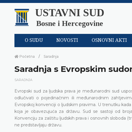
USTAVNI SUD
Bosne i Hercegovine
O SUDU
NOVOSTI
OSNOVNI AKTI
Početna
Saradnja
Saradnja s Evropskim sudom
SARADNJA
Evropski sud za ljudska prava je međunarodni sud uspos
odlučivati o pojedinačnim ili međunarodnim zahtjevim
Evropskoj konvenciji o ljudskim pravima. U trenutku kada 
koja je obavezujuća za državu. Sud se sastoji od broja 
Konvenciju za zaštitu ljudskih prava i osnovnih sloboda (t
ne predstavljaju državu.