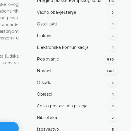
Pregled prakse Evropskog suda
113
luke ovog
cionalnih
Važno obavještenje
0
ine prava.
Ostali akti
 standarde
1
saradnjom
Linkovi
6
ovanjem u
Elektronska komunikacija
1
za ljudska
Poslovanje
893
 sredstva
Novosti
1361
O sudu
0
Obrasci
1
Često postavljana pitanja
8
Biblioteka
2
Izdavaštvo
5