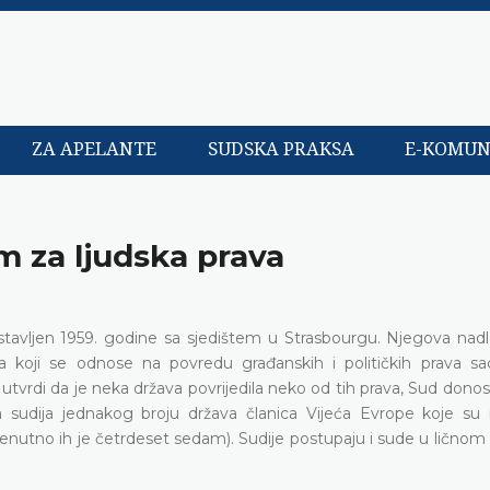
ZA APELANTE
SUDSKA PRAKSA
E-KOMUN
 za ljudska prava
tavljen 1959. godine sa sjedištem u Strasbourgu. Njegova nadl
a koji se odnose na povredu građanskih i političkih prava sa
utvrdi da je neka država povrijedila neko od tih prava, Sud dono
sudija jednakog broju država članica Vijeća Evrope koje su rat
renutno ih je četrdeset sedam). Sudije postupaju i sude u ličnom 