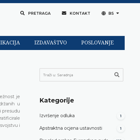
PRETRAGA
KONTAKT
BS
IKACIJA
IZDAVAŠTVO
POSLOVANJE
ežnost je
Kategorije
držanih u
si presudu
Izvršenje odluka
1
ificirale
svojstvu i
Apstraktna ocjena ustavnosti
1