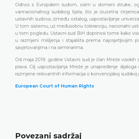
Odnos s Evropskim sudom, osim u domeni struke, ogl
vannacionalnog sudskog tijela, što je izuzetna činjenic
ustavnih sudova, između ostalog, uspostavljanje univerzal
U tom sistemu, uz međusobnu toleranciju, nacionalni ustav
u tom pogledu. Ustavni sud BiH doprinosi tome kako vis
u razmjeni mišljenja i stajališta prema najosjetljivijim
savjetovanjima i na seminarima.
Od maja 2019. godine Ustavni sud je član Mreže visokih s
prava. Cilj uspostavljanja Mreže je unapređenje dijaloga
razmjene relevantnih informacija o konvencijskoj sudskoj 
European Court of Human Rights
Povezani sadržaj