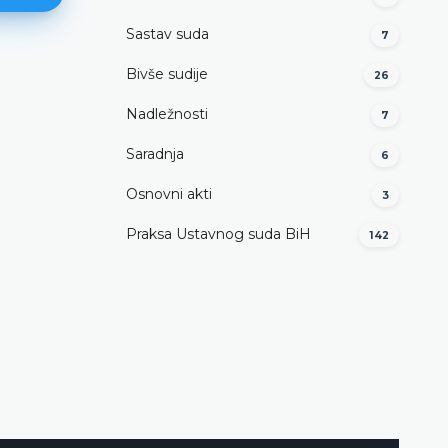
Sastav suda
7
Bivše sudije
26
Konferencije u
organizaciji/suorganizaciji Ust
Nadležnosti
7
suda
Saradnja
6
DETALJNIJE
Osnovni akti
3
Praksa Ustavnog suda BiH
142