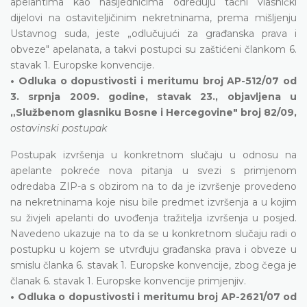
apelantima kao nasljednicima određuju tačni vlasnički
dijelovi na ostaviteljičinim nekretninama, prema mišljenju
Ustavnog suda, jeste „odlučujući za građanska prava i
obveze" apelanata, a takvi postupci su zaštićeni člankom 6.
stavak 1. Europske konvencije.
• Odluka o dopustivosti i meritumu broj AP-512/07 od
3. srpnja 2009. godine, stavak 23., objavljena u
„Službenom glasniku Bosne i Hercegovine" broj 82/09,
ostavinski postupak
Postupak izvršenja u konkretnom slučaju u odnosu na
apelante pokreće nova pitanja u svezi s primjenom
odredaba ZIP-a s obzirom na to da je izvršenje provedeno
na nekretninama koje nisu bile predmet izvršenja a u kojim
su živjeli apelanti do uvođenja tražitelja izvršenja u posjed.
Navedeno ukazuje na to da se u konkretnom slučaju radi o
postupku u kojem se utvrđuju građanska prava i obveze u
smislu članka 6. stavak 1. Europske konvencije, zbog čega je
članak 6. stavak 1. Europske konvencije primjenjiv.
• Odluka o dopustivosti i meritumu broj AP-2621/07 od