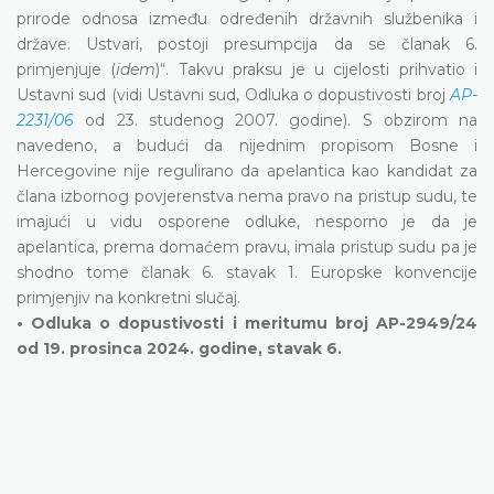
prirode odnosa između određenih državnih službenika i
države. Ustvari, postoji presumpcija da se članak 6.
primjenjuje (
idem
)“. Takvu praksu je u cijelosti prihvatio i
Ustavni sud (vidi Ustavni sud, Odluka o dopustivosti broj
AP-
2231/06
od 23. studenog 2007. godine). S obzirom na
navedeno, a budući da nijednim propisom Bosne i
Hercegovine nije regulirano da apelantica kao kandidat za
člana izbornog povjerenstva nema pravo na pristup sudu, te
imajući u vidu osporene odluke, nesporno je da je
apelantica, prema domaćem pravu, imala pristup sudu pa je
shodno tome članak 6. stavak 1. Europske konvencije
primjenjiv na konkretni slučaj.
• Odluka o dopustivosti i meritumu broj AP-2949/24
od 19. prosinca 2024. godine, stavak 6.