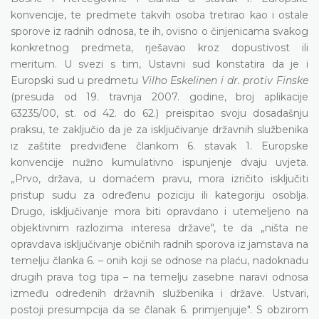
konvencije, te predmete takvih osoba tretirao kao i ostale
sporove iz radnih odnosa, te ih, ovisno o činjenicama svakog
konkretnog predmeta, rješavao kroz dopustivost ili
meritum. U svezi s tim, Ustavni sud konstatira da je i
Europski sud u predmetu
Vilho Eskelinen i dr. protiv Finske
(presuda od 19. travnja 2007. godine, broj aplikacije
63235/00, st. od 42. do 62.) preispitao svoju dosadašnju
praksu, te zaključio da je za isključivanje državnih službenika
iz zaštite predviđene člankom 6. stavak 1. Europske
konvencije nužno kumulativno ispunjenje dvaju uvjeta.
„Prvo, država, u domaćem pravu, mora izričito isključiti
pristup sudu za određenu poziciju ili kategoriju osoblja.
Drugo, isključivanje mora biti opravdano i utemeljeno na
objektivnim razlozima interesa države", te da „ništa ne
opravdava isključivanje običnih radnih sporova iz jamstava na
temelju članka 6. – onih koji se odnose na plaću, nadoknadu
drugih prava tog tipa – na temelju zasebne naravi odnosa
između određenih državnih službenika i države. Ustvari,
postoji presumpcija da se članak 6. primjenjuje". S obzirom