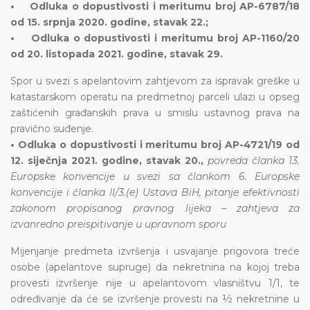
• Odluka o dopustivosti i meritumu broj AP-6787/18
od 15. srpnja 2020. godine, stavak 22.;
• Odluka o dopustivosti i meritumu broj AP-1160/20
od 20. listopada 2021. godine, stavak 29.
Spor u svezi s apelantovim zahtjevom za ispravak greške u
katastarskom operatu na predmetnoj parceli ulazi u opseg
zaštićenih građanskih prava u smislu ustavnog prava na
pravično suđenje.
• Odluka o dopustivosti i meritumu broj AP-4721/19 od
12. siječnja 2021. godine, stavak 20.,
povreda članka 13.
Europske konvencije u svezi sa člankom 6. Europske
konvencije i članka II/3.(e) Ustava BiH, pitanje efektivnosti
zakonom propisanog pravnog lijeka – zahtjeva za
izvanredno preispitivanje u upravnom sporu
Mijenjanje predmeta izvršenja i usvajanje prigovora treće
osobe (apelantove supruge) da nekretnina na kojoj treba
provesti izvršenje nije u apelantovom vlasništvu 1/1, te
određivanje da će se izvršenje provesti na ½ nekretnine u