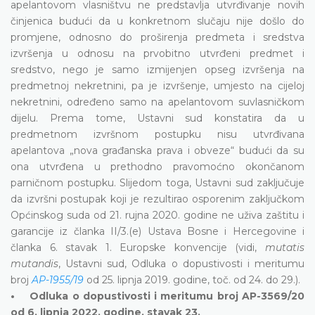
apelantovom vlasništvu ne predstavlja utvrđivanje novih
činjenica budući da u konkretnom slučaju nije došlo do
promjene, odnosno do proširenja predmeta i sredstva
izvršenja u odnosu na prvobitno utvrđeni predmet i
sredstvo, nego je samo izmijenjen opseg izvršenja na
predmetnoj nekretnini, pa je izvršenje, umjesto na cijeloj
nekretnini, određeno samo na apelantovom suvlasničkom
dijelu. Prema tome, Ustavni sud konstatira da u
predmetnom izvršnom postupku nisu utvrđivana
apelantova „nova građanska prava i obveze“ budući da su
ona utvrđena u prethodno pravomoćno okončanom
parničnom postupku. Slijedom toga, Ustavni sud zaključuje
da izvršni postupak koji je rezultirao osporenim zaključkom
Općinskog suda od 21. rujna 2020. godine ne uživa zaštitu i
garancije iz članka II/3.(e) Ustava Bosne i Hercegovine i
članka 6. stavak 1. Europske konvencije (vidi,
mutatis
mutandis
, Ustavni sud, Odluka o dopustivosti i meritumu
broj
AP-1955/19
od 25. lipnja 2019. godine, toč. od 24. do 29.).
• Odluka o dopustivosti i meritumu broj AP-3569/20
od 6. lipnja 2022. godine, stavak 23.