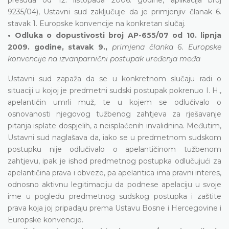
9235/04), Ustavni sud zaključuje da je primjenjiv članak 6.
stavak 1. Europske konvencije na konkretan slučaj.
• Odluka o dopustivosti broj AP-655/07 od 10. lipnja
2009. godine, stavak 9.,
primjena članka 6. Europske
konvencije na izvanparnični postupak uređenja međa
Ustavni sud zapaža da se u konkretnom slučaju radi o
situaciji u kojoj je predmetni sudski postupak pokrenuo I. H.,
apelantičin umrli muž, te u kojem se odlučivalo o
osnovanosti njegovog tužbenog zahtjeva za rješavanje
pitanja isplate dospjelih, a neisplaćenih invalidnina. Međutim,
Ustavni sud naglašava da, iako se u predmetnom sudskom
postupku nije odlučivalo o apelantičinom tužbenom
zahtjevu, ipak je ishod predmetnog postupka odlučujući za
apelantičina prava i obveze, pa apelantica ima pravni interes,
odnosno aktivnu legitimaciju da podnese apelaciju u svoje
ime u pogledu predmetnog sudskog postupka i zaštite
prava koja joj pripadaju prema Ustavu Bosne i Hercegovine i
Europske konvencije.