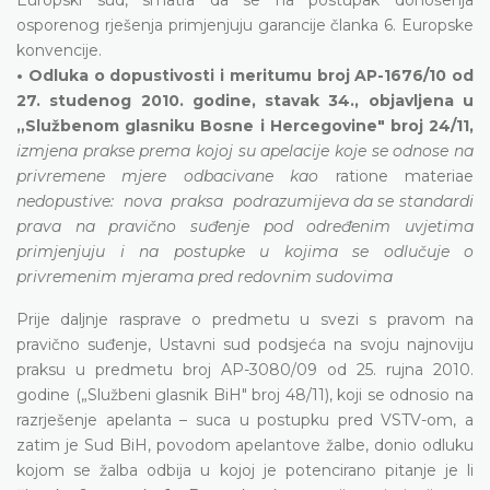
osporenog rješenja primjenjuju garancije članka 6. Europske
konvencije.
• Odluka o dopustivosti i meritumu broj AP-1676/10 od
27. studenog 2010. godine, stavak 34., objavljena u
„Službenom glasniku Bosne i Hercegovine" broj 24/11,
izmjena prakse prema kojoj su apelacije koje se odnose na
privremene mjere odbacivane kao
ratione materiae
nedopustive: nova praksa podrazumijeva da se standardi
prava na pravično suđenje pod određenim uvjetima
primjenjuju i na postupke u kojima se odlučuje o
privremenim mjerama pred redovnim sudovima
Prije daljnje rasprave o predmetu u svezi s pravom na
pravično suđenje, Ustavni sud podsjeća na svoju najnoviju
praksu u predmetu broj AP-3080/09 od 25. rujna 2010.
godine („Službeni glasnik BiH" broj 48/11), koji se odnosio na
razrješenje apelanta – suca u postupku pred VSTV-om, a
zatim je Sud BiH, povodom apelantove žalbe, donio odluku
kojom se žalba odbija u kojoj je potencirano pitanje je li