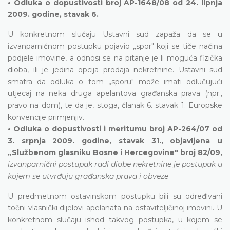
• Odluka o dopustivosti broj AP-1648/08 od 24. lipnja
2009. godine, stavak 6.
U konkretnom slučaju Ustavni sud zapaža da se u
izvanparničnom postupku pojavio „spor" koji se tiče načina
podjele imovine, a odnosi se na pitanje je li moguća fizička
dioba, ili je jedina opcija prodaja nekretnine. Ustavni sud
smatra da odluka o tom „sporu" može imati odlučujući
utjecaj na neka druga apelantova građanska prava (npr.,
pravo na dom), te da je, stoga, članak 6. stavak 1. Europske
konvencije primjenjiv.
• Odluka o dopustivosti i meritumu broj AP-264/07 od
3. srpnja 2009. godine, stavak 31., objavljena u
„Službenom glasniku Bosne i Hercegovine" broj 82/09,
izvanparnični postupak radi diobe nekretnine je postupak u
kojem se utvrđuju građanska prava i obveze
U predmetnom ostavinskom postupku bili su određivani
točni vlasnički dijelovi apelanata na ostaviteljičinoj imovini. U
konkretnom slučaju ishod takvog postupka, u kojem se