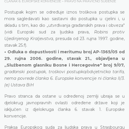
ČLANAK 6. EUROPSKE KONVENCIJE – PRAVO NA PRAVIČNO SUĐENJE
Postupak kojim se određuje iznos troškova postupka se
mora sagledavati kao sastavni dio postupka u cjelini i, u
skladu s tim, kao dio „utvrđivanja građanskih prava i obveza"
(vidi Europski sud za ljudska prava,
Robins protiv
Ujedinjenog Kraljevstva
, presuda od 23. rujna 1997. godine,
stavak 25.f).
• Odluka o dopustivosti i meritumu broj AP-1365/05 od
29. rujna 2006. godine, stavak 21., objavljena u
„Službenom glasniku Bosne i Hercegovine" broj 9/07,
građanski postupak, troškovi postupka/odvjetnička tarifa,
nema povrede članka 6. Europske konvencije ni članka II/3.
(e) Ustava BiH
Pravo stranca da ostane u određenoj zemlji ubraja se u
djelokrug javnopravnih ovlasti određene države koji je
isključen iz djelokruga članka 6. stavak 1. Europske
konvencije.
Praksa Europskog suda za ljudska prava u Strasbourgu