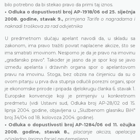
bilo potrebno da bi stekao pravo da primi taj iznos.
• Odluka o dopustivosti broj AP-1918/06 od 25. siječnja
2008. godine, stavak 9.,
primjena Tarife o nagradama i
naknadi troškova za rad odvjetnika
U predmetnom slučaju apelant navodi da, u skladu sa
zakonom, ima pravo tražiti povrat naplaćene akcize, što se
ima smatrati imovinom. Nesporno je da je pravo na imovinu
„građansko pravo". Također je jasno da je spor koji se javio
između apelanta i državnih organa spor o apelantovom
pravu na imovinu. Stoga, bez obzira na činjenicu da su o
ovom pitanju u prva dva stupnja odlučili porezni organi, spor
je ekonomske prirode i pripada djelokrugu članka 6. stavak 1.
Europske konvencije koji je primjenjiv u konkretnom
predmetu (vidi Ustavni sud, Odluka broj AP-28/02 od 15.
lipnja 2004. godine, objavljena u „Službenom glasniku BiH"
broj 34/04 od 18. kolovoza 2004. godine).
• Odluka o dopustivosti broj AP-1284/06 od 11. ožujka
2008. godine, stavak 8.,
plaćanje akciza, apelacija
očigledno (prima facie) neutemeljena