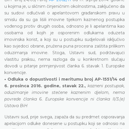
u kojima je, u sličnim činjeničnim okolnostima, zaključeno da
su sudovi odlučivali o apelantovom građanskom pravu u
smislu da su ga lišili imovine tijekom kaznenog postupka
vođenog protiv drugih osoba, odnosno je li apelantima kao
osobama od kojih je osporenim odlukama oduzeta
imovinska korist, a koji su u postupku sudjelovali isključivo
kao svjedoci obrane, pružena puna procesna zaštita prilikom
oduzimanja imovine. Stoga, Ustavni sud, podržavajući
vlastitu praksu, nema razloga da u konkretnom slučaju
dovodi u pitanje primjenjivost članka 6. stavak 1. Europske
konvencije.
• Odluka o dopustivosti i meritumu broj AP-1551/14 od
6. prosinca 2016. godine, stavak 22.,
kazneni postupak,
oduzimanje imovine stečene kaznenim djelom, nema
povrede članka 6. Europske konvencije ni članka II/3.(e)
Ustava BiH
Ustavni sud, prije svega, zapaža da su predmet osporavanja
apelacijom odluke donesene u postupku koji se odnosio na