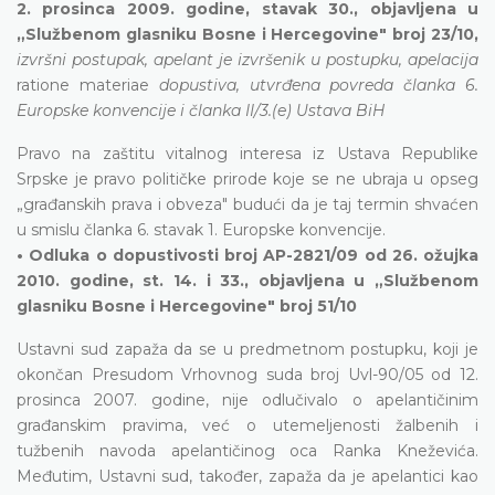
2. prosinca 2009. godine, stavak 30., objavljena u
„Službenom glasniku Bosne i Hercegovine" broj 23/10,
izvršni postupak, apelant je izvršenik u postupku, apelacija
ratione materiae
dopustiva, utvrđena povreda članka 6.
Europske konvencije i članka II/3.(e) Ustava BiH
Pravo na zaštitu vitalnog interesa iz Ustava Republike
Srpske je pravo političke prirode koje se ne ubraja u opseg
„građanskih prava i obveza" budući da je taj termin shvaćen
u smislu članka 6. stavak 1. Europske konvencije.
• Odluka o dopustivosti broj AP-2821/09 od 26. ožujka
2010. godine, st. 14. i 33., objavljena u „Službenom
glasniku Bosne i Hercegovine" broj 51/10
Ustavni sud zapaža da se u predmetnom postupku, koji je
okončan Presudom Vrhovnog suda broj Uvl-90/05 od 12.
prosinca 2007. godine, nije odlučivalo o apelantičinim
građanskim pravima, već o utemeljenosti žalbenih i
tužbenih navoda apelantičinog oca Ranka Kneževića.
Međutim, Ustavni sud, također, zapaža da je apelantici kao