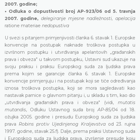
2007. godine;
• Odluka o dopustivosti broj AP-923/06 od 5. travnja
2007. godine,
delegiranje mjesne nadležnosti, apelacija
ratione materiae
nedopustiva
U svezi s pitanjem primjenjivosti članka 6. stavak 1. Europske
konvencije na postupak naknade troškova postupka u
izvršnom postupku i utvrđivanja apelantovih „građanskih
prava i obveza" u takvom postupku, Ustavni sud ukazuje na
svoju praksu i praksu Europskog suda za ljudska prava
prema kojim se garancije članka 6. stavak 1. Europske
konvencije primjenjuju i na postupak koji se tiče određivanja
iznosa troškova postupka, koji se mora sagledavati kao
nastavak parnice o glavnom pitanju i, u skladu s tim, kao dio
„utvrđivanja građanskih prava i obveza" (vidi,
mutatis
mutandis
, Odluku Ustavnog suda broj
AP-85/04
od 18.
ožujka 2005. godine i presudu Europskog suda za ljudska
prava
Robins protiv Ujedinjenog Kraljevstva
od 23. rujna
1997. godine, stavak 25.f). Dalje, prema praksi Ustavnog suda
i Europskog suda za ljudska prava, izvršenje presude koju