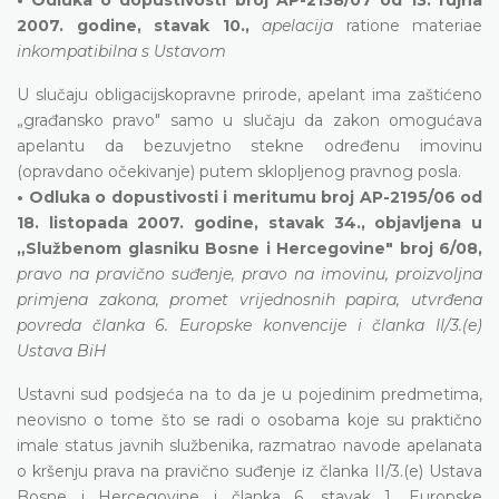
2007. godine, stavak 10.,
apelacija
ratione materiae
inkompatibilna s Ustavom
U slučaju obligacijskopravne prirode, apelant ima zaštićeno
„građansko pravo" samo u slučaju da zakon omogućava
apelantu da bezuvjetno stekne određenu imovinu
(opravdano očekivanje) putem sklopljenog pravnog posla.
• Odluka o dopustivosti i meritumu broj AP-2195/06 od
18. listopada 2007. godine, stavak 34., objavljena u
„Službenom glasniku Bosne i Hercegovine" broj 6/08,
pravo na pravično suđenje, pravo na imovinu, proizvoljna
primjena zakona, promet vrijednosnih papira, utvrđena
povreda članka 6. Europske konvencije i članka II/3.(e)
Ustava BiH
Ustavni sud podsjeća na to da je u pojedinim predmetima,
neovisno o tome što se radi o osobama koje su praktično
imale status javnih službenika, razmatrao navode apelanata
o kršenju prava na pravično suđenje iz članka II/3.(e) Ustava
Bosne i Hercegovine i članka 6. stavak 1. Europske