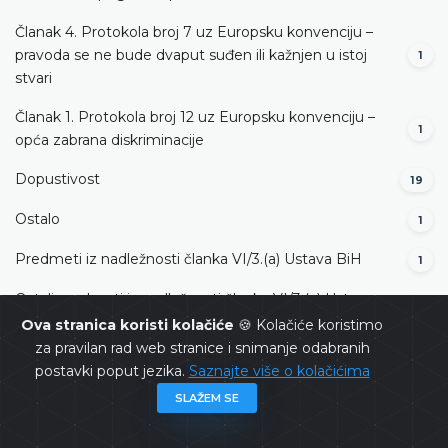
Članak 4. Protokola broj 7 uz Europsku konvenciju –
pravoda se ne bude dvaput suđen ili kažnjen u istoj
1
stvari
Članak 1. Protokola broj 12 uz Europsku konvenciju –
1
opća zabrana diskriminacije
Dopustivost
19
Ostalo
1
Predmeti iz nadležnosti članka VI/3.(a) Ustava BiH
1
Ostali predmeti iz nadležnosti članka VI/3.(a) Ustava
2
BiH
Ova stranica koristi kolačiće
🍪 Kolačiće koristimo
za pravilan rad web stranice i snimanje odabranih
Nadležnost iz članka VI/3.(c) Ustava BiH
2
postavki poput jezika.
Saznajte više o kolačićima
SLAŽEM SE
Nadležnost iz članka IV/3.(f) Ustava BiH
1
Dopustivost (apstraktna nadležnost)
2