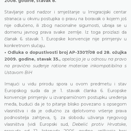
2008. godine, stavak 8.
Stavljanje pod nadzor i smještanje u Imigracijski centar
stranaca u okviru postupka o pravu na boravak o kojem još
nije odlučeno, ili zbog nacionalne sigurnosti, ubraja se u
domenu javnog prava svake zemlje. Iz toga proizlazi da
članak 6. stavak 1. Europske konvencije nije primjenjiv u
konkretnom slučaju.
• Odluka o dopustivosti broj AP-3307/08 od 28. ožujka
2009. godine, stavak 35.,
apelacija je u odnosu na pravo
na pravično suđenje ratione materiae inkompatibilna s
Ustavom BiH
Imajući u vidu prirodu spora u ovom predmetu i stav
Europskog suda da je 1. stavak članka 6. Europske
konvencije primjenjiv u izvanparničnom postupku uređenja
međa, budući da je to pitanje blisko povezano s opsegom
vlasništva i da je odlučno za djelotvorno vršenje prava
podnositelja zahtjeva, tj. za slobodu uživanja njegovog
vlasništva (vidi Europski sud,
Debelić protiv Hrvatske
,
presuda od 12. listopada 2006. godine, aplikacija broj