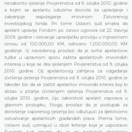
nezakonito rješenje Povjerenstva od 9. ožujka 2010. godine
a kojim se apelantu oduzima dozvola za upravljanje i
zabranjuje raspolaganje imovinom Zatvorenog
investicijskog fonda. Pri tome Ustavni sud smatra da
apelant upravlja Fondom po osnovi ugovora od 22. travnja
2009. godine i ostvaruje upravljačku proviziju u mjesečnom
iznosu od 100.000,00 KM, odnosno 1.200.000,00 KM
godišnje. Iz navedenog proizlazi da je svrha apelantove
tužbe u upravnom sporu zaštita apelantovih imovinskih
interesa u koje se dira rješenjem Povjerenstva od 9. ožujka
2010. godine. Cilj apelantovog zahtjeva za odgađanje
izvršenja rješenja Povjerenstva od 9. ožujka 2010. godine je
također bio da se zaštiti apelantov imovinski interes koji bi
došao u pitanje izvršenjem rješenja Povjerenstva od 9.
ožujka 2010. godine, čiju zakonitost apelant osporava u
glavnom postupku. Stoga, proizlazi da je postupak za
donošenje osporenog rješenja bio odlučujući za djelotvorno
ostvarivanje apelantovih građanskih prava. Prema tome,
Ustavni sud, uzimajući u obzir kriterije koje je uspostavio
Europski sud, smatra da se na postupak donošenja