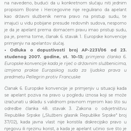
na navedeno, budući da u konkretnom slučaju niti jednim
propisom Bosne i Hercegovine nije regulirano da apelant
kao državni službenik nema pravo na pristup sudu, te
imajući u vidu pobijane presude redovnih sudova, nesporno
je da je apelant prema domaćem pravu imao pristup sudu,
pa je, prema tome, članak 6. stavak 1. Europske konvencije
primjenjiv na apelantov slučaj.
• Odluka o dopustivosti broj AP-2231/06 od 23.
studenog 2007. godine, st. 10–13;
primjena članka 6.
Europske konvencije kada je riječ o državnim službenicima,
izmjena prakse Europskog suda za ljudska prava u
predmetu Pellegrin protiv Francuske
Članak 6. Europske konvencije je primjenjiv u situaciji kada
se apelant poziva na pravo u pogledu iznosa koji se može
izračunati u skladu s validnom pravnom mjerom kao što su
odredbe članka 48. stavak 3. Zakona o odvjetništvu
Republike Srpske („Službeni glasnik Republike Srpske" broj
37/02), kada javna vlast nije koristila diskrecijsko pravo u
njegovu ili njezinu korist, a kada je apelant učinio sve što je