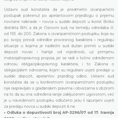
Ustavni sud konstatira da je predmetni izvanparnični
postupak pokrenut po apelantovom prijedlogu o prijemu
novčane naknade – novca u sudski depozit u korist Brčko
distrikta BiH, a da je Osnovni sud, na temelju odredaba čl.
od 193. do 200. Zakona o izvanparničnom postupku, koje su
po svojoj prirodi odredbe procesnog karaktera i reguliraju
situacije u kojima je nadležni sud dužan primiti u sudski
depozit novac i hartije od vrijednosti, uz primjenu
materijalnopravnog propisa, jer se radi o točno određenom
odnosu obligacijskopravnog karaktera, i to Zakona o
obligacijskim odnosima, kojim su regulirani uvjeti predaje u
sudski depozit, apelantov prijedlog odbio. Ustavni sud
konstatira da se u konkretnom izvanparničnom postupku
nije raspravljalo o građanskim pravima i obvezama s obzirom
na to da su ona određena ranije zaključenim ugovorom, već
je u navedenom postupku odlučeno jesu li ispunjeni uvjeti
za predaju novca u sudski depozit ili ne.
• Odluka o dopustivosti broj AP-3296/07 od 17. travnja