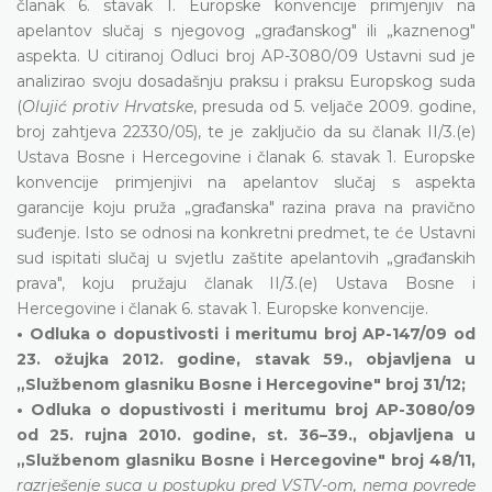
članak 6. stavak 1. Europske konvencije primjenjiv na
apelantov slučaj s njegovog „građanskog" ili „kaznenog"
aspekta. U citiranoj Odluci broj AP-3080/09 Ustavni sud je
analizirao svoju dosadašnju praksu i praksu Europskog suda
(
Olujić protiv Hrvatske
, presuda od 5. veljače 2009. godine,
broj zahtjeva 22330/05), te je zaključio da su članak II/3.(e)
Ustava Bosne i Hercegovine i članak 6. stavak 1. Europske
konvencije primjenjivi na apelantov slučaj s aspekta
garancije koju pruža „građanska" razina prava na pravično
suđenje. Isto se odnosi na konkretni predmet, te će Ustavni
sud ispitati slučaj u svjetlu zaštite apelantovih „građanskih
prava", koju pružaju članak II/3.(e) Ustava Bosne i
Hercegovine i članak 6. stavak 1. Europske konvencije.
• Odluka o dopustivosti i meritumu broj AP-147/09 od
23. ožujka 2012. godine, stavak 59., objavljena u
„Službenom glasniku Bosne i Hercegovine" broj 31/12;
• Odluka o dopustivosti i meritumu broj AP-3080/09
od 25. rujna 2010. godine, st. 36–39., objavljena u
„Službenom glasniku Bosne i Hercegovine" broj 48/11,
razrješenje suca u postupku pred VSTV-om, nema povrede