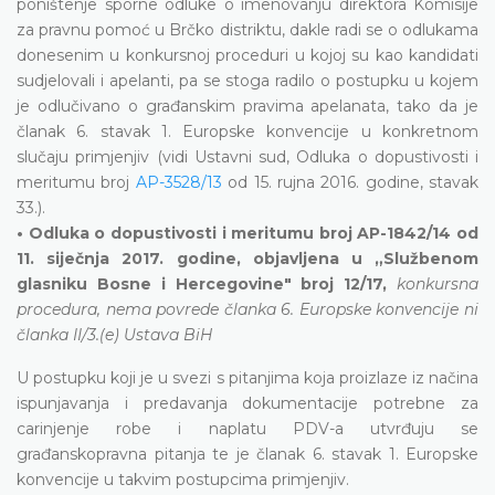
poništenje sporne odluke o imenovanju direktora Komisije
za pravnu pomoć u Brčko distriktu, dakle radi se o odlukama
donesenim u konkursnoj proceduri u kojoj su kao kandidati
sudjelovali i apelanti, pa se stoga radilo o postupku u kojem
je odlučivano o građanskim pravima apelanata, tako da je
članak 6. stavak 1. Europske konvencije u konkretnom
slučaju primjenjiv (vidi Ustavni sud, Odluka o dopustivosti i
meritumu broj
AP-3528/13
od 15. rujna 2016. godine, stavak
33.).
• Odluka o dopustivosti i meritumu broj AP-1842/14 od
11. siječnja 2017. godine, objavljena u „Službenom
glasniku Bosne i Hercegovine" broj 12/17,
konkursna
procedura, nema povrede članka 6. Europske konvencije ni
članka II/3.(e) Ustava BiH
U postupku koji je u svezi s pitanjima koja proizlaze iz načina
ispunjavanja i predavanja dokumentacije potrebne za
carinjenje robe i naplatu PDV-a utvrđuju se
građanskopravna pitanja te je članak 6. stavak 1. Europske
konvencije u takvim postupcima primjenjiv.