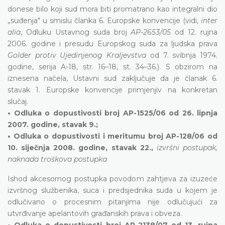
donese bilo koji sud mora biti promatrano kao integralni dio
„suđenja" u smislu članka 6. Europske konvencije (vidi,
inter
alia
, Odluku Ustavnog suda broj
AP-2653/05
od 12. rujna
2006. godine i presudu Europskog suda za ljudska prava
Golder protiv Ujedinjenog Kraljevstva
od 7. svibnja 1974.
godine, serija A-18, str. 16–18, st. 34–36.). S obzirom na
iznesena načela, Ustavni sud zaključuje da je članak 6.
stavak 1. Europske konvencije primjenjiv na konkretan
slučaj.
• Odluka o dopustivosti broj AP-1525/06 od 26. lipnja
2007. godine, stavak 9.;
• Odluka o dopustivosti i meritumu broj AP-128/06 od
10. siječnja 2008. godine, stavak 22.,
izvršni postupak,
naknada troškova postupka
Ishod akcesornog postupka povodom zahtjeva za izuzeće
izvršnog službenika, suca i predsjednika suda u kojem je
odlučivano o procesnim pitanjima nije odlučujući za
utvrđivanje apelantovih građanskih prava i obveza.
• Odluka o dopustivosti broj AP-2138/07 od 13. rujna