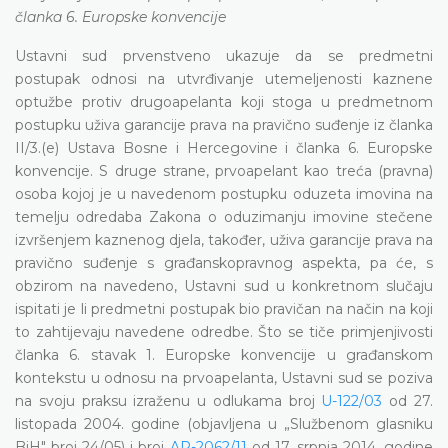
članka 6. Europske konvencije
Ustavni sud prvenstveno ukazuje da se predmetni
postupak odnosi na utvrđivanje utemeljenosti kaznene
optužbe protiv drugoapelanta koji stoga u predmetnom
postupku uživa garancije prava na pravično suđenje iz članka
II/3.(e) Ustava Bosne i Hercegovine i članka 6. Europske
konvencije. S druge strane, prvoapelant kao treća (pravna)
osoba kojoj je u navedenom postupku oduzeta imovina na
temelju odredaba Zakona o oduzimanju imovine stečene
izvršenjem kaznenog djela, također, uživa garancije prava na
pravično suđenje s građanskopravnog aspekta, pa će, s
obzirom na navedeno, Ustavni sud u konkretnom slučaju
ispitati je li predmetni postupak bio pravičan na način na koji
to zahtijevaju navedene odredbe. Što se tiče primjenjivosti
članka 6. stavak 1. Europske konvencije u građanskom
kontekstu u odnosu na prvoapelanta, Ustavni sud se poziva
na svoju praksu izraženu u odlukama broj
U-122/03
od 27.
listopada 2004. godine (objavljena u „Službenom glasniku
BiH" broj 24/05) i broj
AP-2062/11
od 17. srpnja 2014. godine