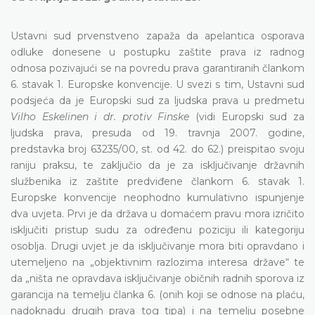
Ustavni sud prvenstveno zapaža da apelantica osporava
odluke donesene u postupku zaštite prava iz radnog
odnosa pozivajući se na povredu prava garantiranih člankom
6. stavak 1. Europske konvencije. U svezi s tim, Ustavni sud
podsjeća da je Europski sud za ljudska prava u predmetu
Vilho Eskelinen i dr. protiv Finske
(vidi Europski sud za
ljudska prava, presuda od 19. travnja 2007. godine,
predstavka broj 63235/00, st. od 42. do 62.) preispitao svoju
raniju praksu, te zaključio da je za isključivanje državnih
službenika iz zaštite predviđene člankom 6. stavak 1.
Europske konvencije neophodno kumulativno ispunjenje
dva uvjeta. Prvi je da država u domaćem pravu mora izričito
isključiti pristup sudu za određenu poziciju ili kategoriju
osoblja. Drugi uvjet je da isključivanje mora biti opravdano i
utemeljeno na „objektivnim razlozima interesa države“ te
da „ništa ne opravdava isključivanje običnih radnih sporova iz
garancija na temelju članka 6. (onih koji se odnose na plaću,
nadoknadu drugih prava tog tipa) i na temelju posebne