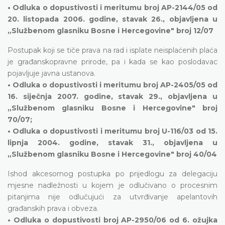
• Odluka o dopustivosti i meritumu broj AP-2144/05 od
20. listopada 2006. godine, stavak 26., objavljena u
„Službenom glasniku Bosne i Hercegovine" broj 12/07
Postupak koji se tiče prava na rad i isplate neisplaćenih plaća
je građanskopravne prirode, pa i kada se kao poslodavac
pojavljuje javna ustanova.
• Odluka o dopustivosti i meritumu broj AP-2405/05 od
16. siječnja 2007. godine, stavak 29., objavljena u
„Službenom glasniku Bosne i Hercegovine" broj
70/07;
• Odluka o dopustivosti i meritumu broj U-116/03 od 15.
lipnja 2004. godine, stavak 31., objavljena u
„Službenom glasniku Bosne i Hercegovine" broj 40/04
Ishod akcesornog postupka po prijedlogu za delegaciju
mjesne nadležnosti u kojem je odlučivano o procesnim
pitanjima nije odlučujući za utvrđivanje apelantovih
građanskih prava i obveza.
• Odluka o dopustivosti broj AP-2950/06 od 6. ožujka