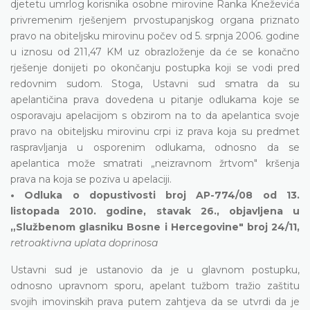
djetetu umrlog korisnika osobne mirovine Ranka Kneževića
privremenim rješenjem prvostupanjskog organa priznato
pravo na obiteljsku mirovinu počev od 5. srpnja 2006. godine
u iznosu od 211,47 KM uz obrazloženje da će se konačno
rješenje donijeti po okončanju postupka koji se vodi pred
redovnim sudom. Stoga, Ustavni sud smatra da su
apelantičina prava dovedena u pitanje odlukama koje se
osporavaju apelacijom s obzirom na to da apelantica svoje
pravo na obiteljsku mirovinu crpi iz prava koja su predmet
raspravljanja u osporenim odlukama, odnosno da se
apelantica može smatrati „neizravnom žrtvom" kršenja
prava na koja se poziva u apelaciji.
• Odluka o dopustivosti broj AP-774/08 od 13.
listopada 2010. godine, stavak 26., objavljena u
„Službenom glasniku Bosne i Hercegovine" broj 24/11,
retroaktivna uplata doprinosa
Ustavni sud je ustanovio da je u glavnom postupku,
odnosno upravnom sporu, apelant tužbom tražio zaštitu
svojih imovinskih prava putem zahtjeva da se utvrdi da je