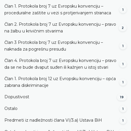
Član 1. Protokola broj 7 uz Evropsku konvenciju –
1
proceduralne zaštite u vezi s protjerivanjem stranaca
Član 2. Protokola broj 7 uz Evropsku konvenciju – pravo
2
na žalbu u krivičnim stvarima
Član 3 Protokola broj 7 uz Evropsku konvenciju –
1
naknada za pogrešnu presudu
Član 4. Protokola broj 7 uz Evropsku konvenciju – pravo
1
da se ne bude dvaput suđen ili kažnjen u istoj stvari
Član 1. Protokola broj 12 uz Evropsku konvenciju – opća
1
zabrana diskriminacije
Dopustivost
19
Ostalo
1
Predmeti iz nadležnosti člana VI/3.а) Ustava BiH
1