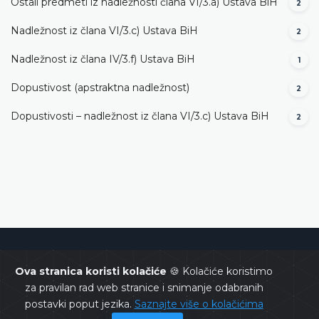
Ostali predmeti iz nadležnosti člana VI/3.а) Ustava BiH
2
Nadležnost iz člana VI/3.c) Ustava BiH
2
Nadležnost iz člana IV/3.f) Ustava BiH
1
Dopustivost (apstraktna nadležnost)
2
Dopustivosti – nadležnost iz člana VI/3.c) Ustava BiH
2
Ustavni sud Bosne i Hercegovine
Ova stranica koristi kolačiće
🍪 Kolačiće koristimo
za pravilan rad web stranice i snimanje odabranih
postavki poput jezika.
Saznajte više o kolačićima