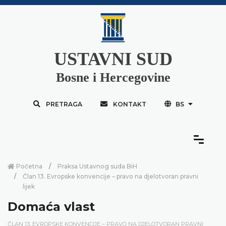
USTAVNI SUD
Bosne i Hercegovine
PRETRAGA
KONTAKT
BS
Početna
Praksa Ustavnog suda BiH
Član 13. Evropske konvencije – pravo na djelotvoran pravni
lijek
Domaća vlast
ČLAN 13. EVROPSKE KONVENCIJE – PRAVO NA DJELOTVORAN PRAVNI