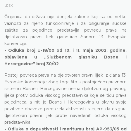
LIJEK
Činjenica da država nije donijela zakone koji su od velike
važnosti za njeno funkcioniranje i za osiguranje sudske
zaštite za pojedince predstavlja povredu prava na
djelotvoran pravni lijek garantiran članom 13. Evropske
konvencije.
• Odluka broj U-18/00 od 10. i 11. maja 2002. godine,
objavljena u „Službenom glasniku Bosne i
Hercegovine" broj 30/02
Postoji povreda prava na djelotvoran pravni lijek iz člana 13.
Evropske konvencije zbog toga što u postojećem pravnom
sistemu Bosne i Hercegovine nema djelotvornog pravnog
lijeka protiv odluka visokog predstavnika koje se tiču prava
pojedinaca, a niti je Bosna i Hercegovina u okviru svoje
pozitivne obaveze preduzela aktivnosti s ciljem da osigura
djelotvoran pravni lijek protiv navedenih odluka visokog
predstavnika.
• Odluka o dopustivosti i meritumu broj AP-953/05 od