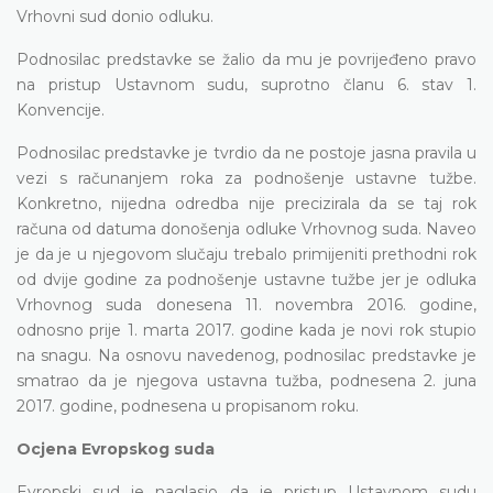
Vrhovni sud donio odluku.
Podnosilac predstavke se žalio da mu je povrijeđeno pravo
na pristup Ustavnom sudu, suprotno članu 6. stav 1.
Konvencije.
Podnosilac predstavke je tvrdio da ne postoje jasna pravila u
vezi s računanjem roka za podnošenje ustavne tužbe.
Konkretno, nijedna odredba nije precizirala da se taj rok
računa od datuma donošenja odluke Vrhovnog suda. Naveo
je da je u njegovom slučaju trebalo primijeniti prethodni rok
od dvije godine za podnošenje ustavne tužbe jer je odluka
Vrhovnog suda donesena 11. novembra 2016. godine,
odnosno prije 1. marta 2017. godine kada je novi rok stupio
na snagu. Na osnovu navedenog, podnosilac predstavke je
smatrao da je njegova ustavna tužba, podnesena 2. juna
2017. godine, podnesena u propisanom roku.
Ocjena Evropskog suda
Evropski sud je naglasio da je pristup Ustavnom sudu