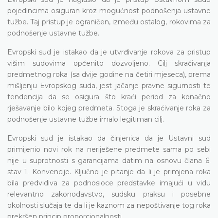
pojedincima osiguran kroz mogućnost podnošenja ustavne
tužbe. Taj pristup je ograničen, između ostalog, rokovima za
podnošenje ustavne tužbe.
Evropski sud je istakao da je utvrđivanje rokova za pristup
višim sudovima općenito dozvoljeno. Cilj skraćivanja
predmetnog roka (sa dvije godine na četiri mjeseca), prema
mišljenju Evropskog suda, jest jačanje pravne sigurnosti te
tendencija da se osigura što kraći period za konačno
rješavanje bilo kojeg predmeta. Stoga je skraćivanje roka za
podnošenje ustavne tužbe imalo legitiman cilj.
Evropski sud je istakao da činjenica da je Ustavni sud
primijenio novi rok na neriješene predmete sama po sebi
nije u suprotnosti s garancijama datim na osnovu člana 6.
stav 1. Konvencije. Ključno je pitanje da li je primjena roka
bila predvidiva za podnosioce predstavke imajući u vidu
relevantno zakonodavstvo, sudsku praksu i posebne
okolnosti slučaja te da li je kaznom za nepoštivanje tog roka
prekršen princip proporcionalnosti.