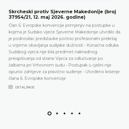
rne Makedonije (broj
Aničić protiv Srbije (br
 godine)
2026. godine)
primjenjiv na postupke u
Prekršajni postupak • Kažnjav
erne Makedonije utvrdilo da
saobraćajne nesreće • Prigov
nio profesionalni prekršaj
Nema povrede člana 6. Evro
e dužnosti • Konačna odluka
DETALJNIJE
edmet naknadnog
ća za odlučivanje po
Postupak u cjelini nije
 suđenje • Utvrđeno kršenje