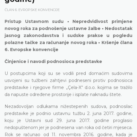
ČLAN 6. EVROPSKE KONVENCIJE
Pristup Ustavnom sudu • Nepredvidivost primjene
novog roka za podnošenje ustavne žalbe • Nedostatak
jasnog zakonodavstva i sudske prakse u pogledu
polazne tačke za računanje novog roka • Kršenje člana
6. Evropske konvencije
Činjenice i navodi podnosioca predstavke
U postupcima koji su se vodili pred domaćim sudovima
usvojeni su tužbeni zahtjevi podneseni protiv podnosioca
predstavke i njegove firme „Çela-X“ d.o.o. kojima se tražilo
da napuste određene prostorije i isplate naknadu štete.
Nezadovoljan odlukama nižestepenih sudova, podnosilac
predstavke je podnio ustavnu tužbu 2. juna 2017. godine,
koju je Ustavni sud 29. juna 2017. godine proglasio
nedopuštenom jer je podnesena van roka od četiri mjeseca.
Rok se računao od 11. novembra 2016. godine, kada je