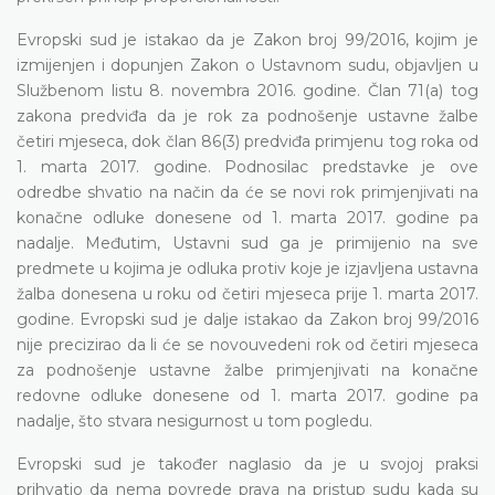
Evropski sud je istakao da je Zakon broj 99/2016, kojim je
izmijenjen i dopunjen Zakon o Ustavnom sudu, objavljen u
Službenom listu 8. novembra 2016. godine. Član 71(a) tog
zakona predviđa da je rok za podnošenje ustavne žalbe
četiri mjeseca, dok član 86(3) predviđa primjenu tog roka od
1. marta 2017. godine. Podnosilac predstavke je ove
odredbe shvatio na način da će se novi rok primjenjivati na
konačne odluke donesene od 1. marta 2017. godine pa
nadalje. Međutim, Ustavni sud ga je primijenio na sve
predmete u kojima je odluka protiv koje je izjavljena ustavna
žalba donesena u roku od četiri mjeseca prije 1. marta 2017.
godine. Evropski sud je dalje istakao da Zakon broj 99/2016
nije precizirao da li će se novouvedeni rok od četiri mjeseca
za podnošenje ustavne žalbe primjenjivati na konačne
redovne odluke donesene od 1. marta 2017. godine pa
nadalje, što stvara nesigurnost u tom pogledu.
Evropski sud je također naglasio da je u svojoj praksi
prihvatio da nema povrede prava na pristup sudu kada su