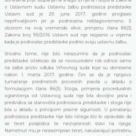
o Ustavnom sudu. Ustavnu žalbu podnosioca predstavke
Ustavni sud je 29. juna 2017. godine proglasio
neprihvatljivom jer je podnesena neblagovremeno. S
obzirom na ovaj vremenski okvir, primjenu člana 86(3)
Zakona broj 99/2016 Ustavni sud nije razjasnio u vrijeme
kada je podnosilac predstavke podnio svoju ustavnu žalbu.
Shodno tome, nije bilo nerazumno da je podnosilac
predstavke očekivao da se novouvedeni rok odnosi samo
na žalbe protiv odluka Vrhovnog suda koje su donesene
nakon 1. marta 2017. godine. Čini se da je njegovo
tumačenje predmetnih procesnih pravila u skladu s
formulacijom člana 86(3). Stoga, primjena proceduralnih
ograničenja od Ustavnog suda nije bila dovoljno jasna i
predvidiva sa stanovišta podnosioca predstavke i stoga nije
bila u skladu s principom pravne sigurnosti. U ponašanju
podnosioca predstavke nije bilo ničega što bi opravdalo da
se teret posljedica te neizvjesnosti stavi na njega.
Nametnut mu je nesrazmjeran teret, narušavajući potrebnu