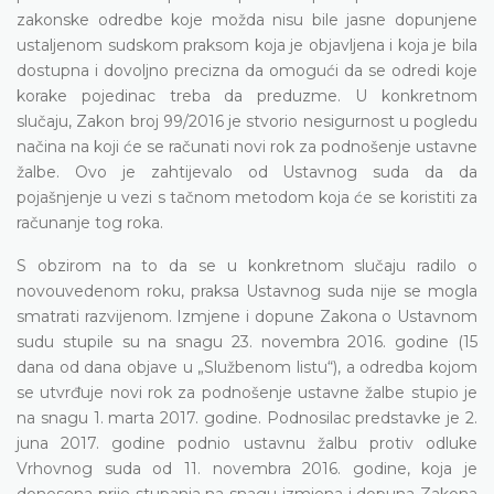
zakonske odredbe koje možda nisu bile jasne dopunjene
ustaljenom sudskom praksom koja je objavljena i koja je bila
dostupna i dovoljno precizna da omogući da se odredi koje
korake pojedinac treba da preduzme. U konkretnom
slučaju, Zakon broj 99/2016 je stvorio nesigurnost u pogledu
načina na koji će se računati novi rok za podnošenje ustavne
žalbe. Ovo je zahtijevalo od Ustavnog suda da da
pojašnjenje u vezi s tačnom metodom koja će se koristiti za
računanje tog roka.
S obzirom na to da se u konkretnom slučaju radilo o
novouvedenom roku, praksa Ustavnog suda nije se mogla
smatrati razvijenom. Izmjene i dopune Zakona o Ustavnom
sudu stupile su na snagu 23. novembra 2016. godine (15
dana od dana objave u „Službenom listu“), a odredba kojom
se utvrđuje novi rok za podnošenje ustavne žalbe stupio je
na snagu 1. marta 2017. godine. Podnosilac predstavke je 2.
juna 2017. godine podnio ustavnu žalbu protiv odluke
Vrhovnog suda od 11. novembra 2016. godine, koja je
donesena prije stupanja na snagu izmjena i dopuna Zakona