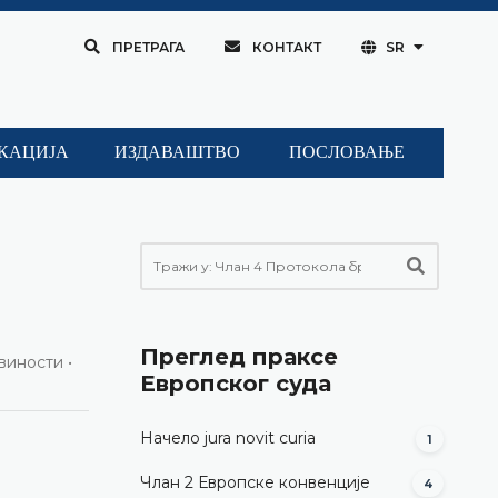
ПРЕТРАГА
КОНТАКТ
SR
КАЦИЈА
ИЗДАВАШТВО
ПОСЛОВАЊЕ
)
Преглед праксе
виности •
Европског суда
Начело jura novit curia
1
Члан 2 Европске конвенције
4