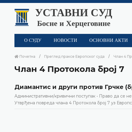
УСТАВНИ СУД
Босне и Херцеговине
О СУДУ
НОВОСТИ
ОСНОВНИ АКТИ
Почетна
Преглед праксе Европског суда
Члан 4 Пр
Члан 4 Протокола број 7
Диамантис и други против Грчке (бр.
Административни/кривични поступак • Право да се не
Утврђена повреда члана 4 Протокола број 7 уз Европск