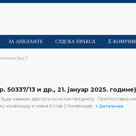
ЗА АПЕЛАНТЕ
СУДСКА ПРАКСА
E-КОМУНИ
отокола број 7
 50337/13 и др., 21. јануар 2025. године
 буде кажњен два пута по истом предмету • Претпоставка не
у конвенцију и члана 6 став 2 Конвенције
Детаљније