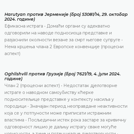
Harutyan против Јерменије (број 53081/14, 29. октобар
2024. године)
Ефикасна истрага • Домаћи органи су адекватно
одговорили на наводе подносиоца представке и
разјаснили околности везане за смрт његове супруге •
Нема кршења члана 2 Европске конвенције (процесни
аспект)
Oghlishvili против Грузије (број 7621/19, 4. јули 2024.
године)
Члан 2 (процесни аспект) • Недостатак дјелотворне
истраге о наводном самоубиству кћерке
подноситељице представке у контексту насиља у
породици • Значајан период неоправдане неактивности
која се у потпуности може приписати истражним
властима • Посљедични истек рока застаре за кривичну
одговорност лишио је даљњу истрагу сваке могуће
корисности, а тиме и потенцијалне дјелотворности •