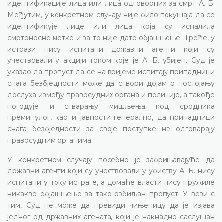
идентификације лица или лицâ одговорних за смрт А. Б.
Међутим, у конкретном случају није било покушаја да се
идентификује лице или лица која су испалила
смртоносне метке и за то није дато објашњење. Треће, у
истрази нису испитани државни агенти који су
учествовали у акцији током које је А. Б. убијен. Суд је
указао да пропуст да се на вријеме испитају припадници
снага безбједности може да створи дојам о постојању
дослуха између правосудних органа и полиције, а такође
погодује и стварању мишљења код сродника
преминулог, као и јавности генерално, да припадници
снага безбједности за своје поступке не одговарају
правосудним органима.
У конкретном случају посебно је забрињавајуће да
државни агенти који су учествовали у убиству А. Б. нису
испитани у току истраге, а домаће власти нису пружиле
никакво објашњење за тако озбиљан пропуст. У вези с
тим, Суд не може да превиди чињеницу да је изјава
једног од државних агената, који је накнадно саслушан