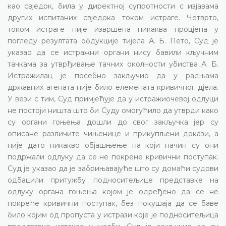
као свједок, била у директној супротности с изјавама
других испитаних свједока током истраге. Четврто,
током истраге није извршена никаква процјена у
погледу резултата обдукције тијела А. Б. Пето, Суд је
указао да се истражни органи нису бавили кључним
тачкама за утврђивање тачних околности убиства А. Б.
Истражилац је посебно закључио да у радњама
државних агената није било елемената кривичног дјела.
У вези с тим, Суд примјећује да у истражиочевој одлуци
не постоји ништа што би Суду омогућило да утврди како
су органи гоњења дошли до свог закључка јер су
описане различите чињенице и прикупљени докази, а
није дато никакво објашњење на који начин су они
подржали одлуку да се не покрене кривични поступак.
Суд је указао да је забрињавајуће што су домаћи судови
одбацили притужбу подноситељице представке на
одлуку органа гоњења којом је одређено да се не
покреће кривични поступак, без покушаја да се баве
било којим од пропуста у истрази које је подноситељица