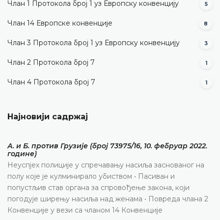
Члан 1 Протокола број 1 уз Европску конвенцију
5
Члан 14 Европске конвенције
8
Члан 3 Протокола број 1 уз Европску конвенцију
3
Члан 2 Протокола број 7
1
Члан 4 Протокола број 7
1
Најновији садржај
А. и Б. против Грузије (број 73975/16, 10. фебруар 2022.
године)
Неуспјех полиције у спречавању насиља заснованог на
полу које је кулминирало убиством • Пасиван и
попустљив став органа за спровођење закона, који
погодује ширењу насиља над женама • Повреда члана 2
Конвенције у вези са чланом 14 Конвенције