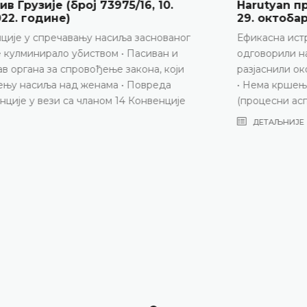
Harutyan против Јерменије (број 53081/14,
29. октобар 2024. године)
Ефикасна истрага • Домаћи органи су адекватно
одговорили на наводе подносиоца представке и
разјаснили околности везане за смрт његове супруге
• Нема кршења члана 2 Европске конвенције
(процесни аспект)
ДЕТАЉНИЈЕ