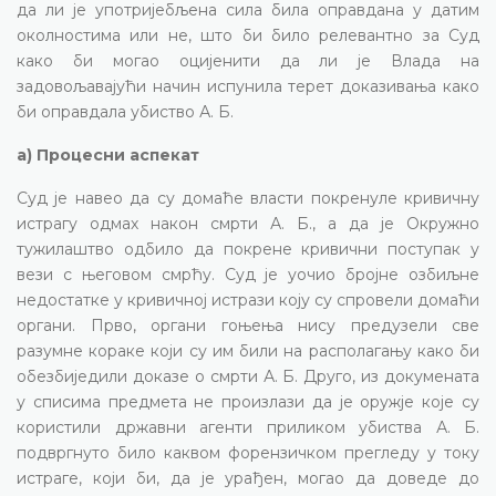
да ли је употријебљена сила била оправдана у датим
околностима или не, што би било релевантно за Суд
како би могао оцијенити да ли је Влада на
задовољавајући начин испунила терет доказивања како
би оправдала убиство А. Б.
а) Процесни аспекат
Суд је навео да су домаће власти покренуле кривичну
истрагу одмах након смрти А. Б., а да је Окружно
тужилаштво одбило да покрене кривични поступак у
вези с његовом смрћу. Суд је уочио бројне озбиљне
недостатке у кривичној истрази коју су спровели домаћи
органи. Прво, органи гоњења нису предузели све
разумне кораке који су им били на располагању како би
обезбиједили доказе о смрти А. Б. Друго, из докумената
у списима предмета не произлази да је оружје које су
користили државни агенти приликом убиства А. Б.
подвргнуто било каквом форензичком прегледу у току
истраге, који би, да је урађен, могао да доведе до