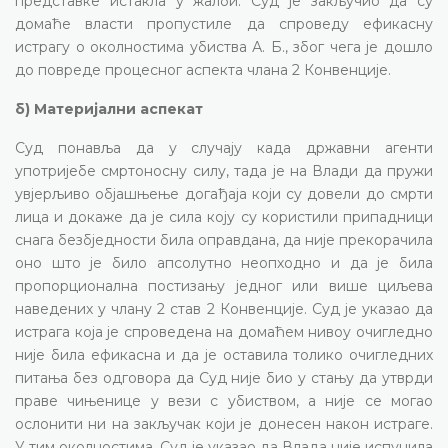
представке истакла у жалби. Суд је закључио да су
домаће власти пропустиле да спроведу ефикасну
истрагу о околностима убиства А. Б., због чега је дошло
до повреде процесног аспекта члана 2 Конвенције.
б) Материјални аспекат
Суд понавља да у случају када државни агенти
употријебе смртоносну силу, тада је на Влади да пружи
увјерљиво објашњење догађаја који су довели до смрти
лица и докаже да је сила коју су користили припадници
снага безбједности била оправдана, да није прекорачила
оно што је било апсолутно неопходно и да је била
пропорционална постизању једног или више циљева
наведених у члану 2 став 2 Конвенције. Суд је указао да
истрага која је спроведена на домаћем нивоу очигледно
није била ефикасна и да је оставила толико очигледних
питања без одговора да Суд није био у стању да утврди
праве чињенице у вези с убиством, а није се могао
ослонити ни на закључак који је донесен након истраге.
У тим околностима, Суд је указао да Влада није испунила