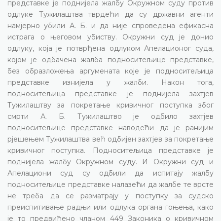
представке је поднијела жалбу Окружном суду против
одлуке Тужилаштва тврдећи да су државни агенти
намјерно убили А. Б. и да није спроведена ефикасна
истрага о његовом убиству. Окружни суд је донио
одлуку, која је потврђена одлуком Апелационог суда,
којом је одбачена жалба подноситељице представке,
без образложења аргумената које је подноситељица
представке изнијела у жалби. Након тога,
подноситељица представке је поднијела захтјев
Тужилаштву за покретање кривичног поступка због
смрти А. Б. Тужилаштво је одбило захтјев
подноситељице представке наводећи да је ранијим
рјешењем Тужилаштва већ одбијен захтјев за покретање
кривичног поступка. Подноситељица представке је
поднијела жалбу Окружном суду. И Окружни суд и
Апелациони суд су одбили да испитају жалбу
подноситељице представке налазећи да жалбе те врсте
не треба да се разматрају у поступку за судско
преиспитивање радњи или одлука органа гоњења, како
је то предвиђено чланом 449 Законика о кривичном