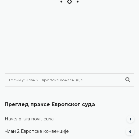
Преглед праксе Европског суда
Начело jura novit curia
1
Члан 2 Европске конвенције
4