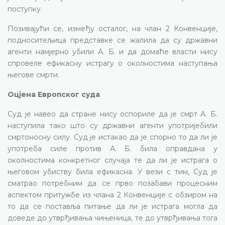
поступку.
Позивајући се, између осталог, на члан 2 Конвенције,
подноситељица представке се жалила да су државни
агенти намјерно убили А. Б. и да домаће власти нису
спровеле ефикасну истрагу о околностима наступања
његове смрти.
Оцјена Европског суда
Суд је навео да стране нису оспориле да је смрт А. Б.
наступила тако што су државни агенти употријебили
смртоносну силу. Суд је истакао да је спорно то да ли је
употреба силе против А. Б. била оправдана у
околностима конкретног случаја те да ли је истрага о
његовом убиству била ефикасна. У вези с тим, Суд је
сматрао потребним да се прво позабави процесним
аспектом притужбе из члана 2 Конвенције с обзиром на
то да се поставља питање да ли је истрага могла да
доведе до утврђивања чињеница, те до утврђивања тога