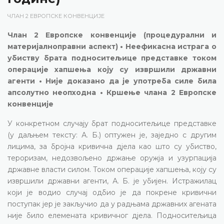
ЧЛАН 2 ЕВРОПСКЕ КОНВЕНЦИЈЕ
Члан 2 Европске конвенције (процедурални и
материјалноправни аспект) • Неефикасна истрага о
убиству брата подноситељице представке током
операције хапшења коју су извршили државни
агенти • Није доказано да је употреба силе била
апсолутно неопходна • Кршење члана 2 Европске
конвенције
У конкретном случају брат подноситељице представке
(у даљњем тексту: А. Б.) оптужен је, заједно с другим
лицима, за бројна кривична дјела као што су убиство,
тероризам, недозвољено држање оружја и узурпација
државне власти силом. Током операције хапшења, коју су
извршили државни агенти, А. Б. је убијен. Истражилац
који је водио случај одбио је да покрене кривични
поступак јер је закључио да у радњама државних агената
није било елемената кривичног дјела. Подноситељица