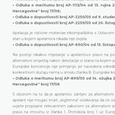
• Odluka o meritumu broj AP-1113/04 od 13. rujna 
Hercegovine“ broj 17/06;
• Odluka o dopustivosti broj AP-2250/05 od 9. stude
• Odluka o dopustivosti broj AP-2259/05 od 20. listo
Apelacija je
ratione materiae
inkompatibilna s Ustavom 
stan u kojem apelantica nikada nije živjela.
• Odluka o dopustivosti broj AP-690/04 od 13. listop
Ne postoji nikakvo miješanje u apelantovo pravo na p
alternativni smještaj nakon deložacije iz stana na kojem 
Europske konvencije nije primjenjiv jer navedena odredb
konkretnom slučaju nema u smislu članka 8. Europske ko
• Odluka o meritumu broj AP-899/05 od 14. ožujka 2
Hercegovine“ broj 17/06
S obzirom na to da je apelantov zahtjev za alternativni
apelant nije mogao imati „legitimna“ očekivanja da će os
uvjete propisane relevantnim zakonom za alternativni s
prava na imovinu iz članka 1. Protokola broj 1 uz Euro