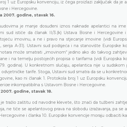
oj 1 uz Europsku konvenciju, iz čega proizlazi zaključak da je a
sne i Hercegovine.
a 2007. godine, stavak 16.
udovima je manje dosuđeni iznos naknade apelantici na ime
i sud ističe da članak II/3.(k) Ustava Bosne i Hercegovine i 
tojeću imovinu, a ne i pravo na stjecanje imovine (vidi Europs
e, serija A-31). Ustavni sud podsjeća i na stanovište Europske k
m notara može smatrati „imovinom“ jedino ako do takvog zahtje
ne i na temelju postojećih propisa o tarifama (vidi Europska ko
979. godina). U konkretnom slučaju, apelantica nije u sudskom
 odvjetničke tarife. Stoga, Ustavni sud smatra da se u konkretn
govine, kao ni članak 1. Protokola broj 1 uz Europsku konvencij
teriae
inkompatibilna s Ustavom Bosne i Hercegovine.
 2007. godine, stavak 18.
 je tražio zaštitu od navodne klevete, što znači da tužbeni zahtje
a, ne tiče se apelantovog prava na slobodu izražavanja, pa se a
 Hercegovine i članka 10. Europske konvencije moraju odbaciti k