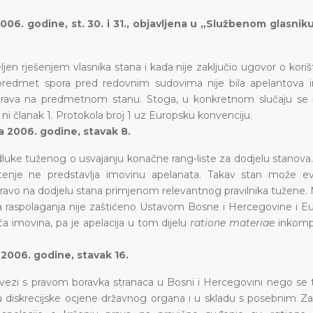
06. godine, st. 30. i 31., objavljena u „Službenom glasnik
eljen rješenjem vlasnika stana i kada nije zaključio ugovor o kori
 predmet spora pred redovnim sudovima nije bila apelantova 
g prava na predmetnom stanu. Stoga, u konkretnom slučaju s
 ni članak 1. Protokola broj 1 uz Europsku konvenciju.
a 2006. godine, stavak 8.
ke tuženog o usvajanju konačne rang-liste za dodjelu stanova. 
ištenje ne predstavlja imovinu apelanata. Takav stan može e
pravo na dodjelu stana primjenom relevantnog pravilnika tužene.
ava raspolaganja nije zaštićeno Ustavom Bosne i Hercegovine i 
imovina, pa je apelacija u tom dijelu
ratione materiae
inkompa
 2006. godine, stavak 16.
svezi s pravom boravka stranaca u Bosni i Hercegovini nego se t
u diskrecijske ocjene državnog organa i u skladu s posebnim 