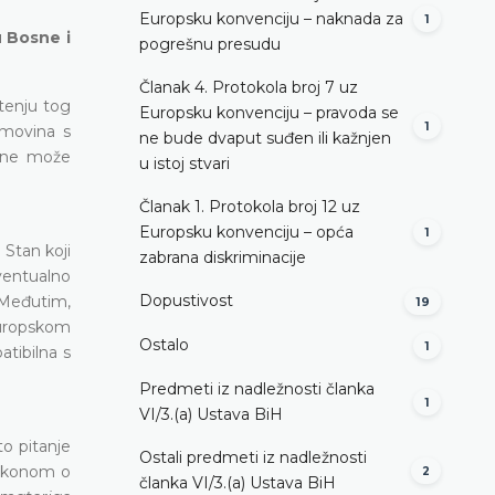
Europsku konvenciju – naknada za
1
u Bosne i
pogrešnu presudu
Članak 4. Protokola broj 7 uz
štenju tog
Europsku konvenciju – pravoda se
1
imovina s
ne bude dvaput suđen ili kažnjen
e ne može
u istoj stvari
Članak 1. Protokola broj 12 uz
Europsku konvenciju – opća
1
Stan koji
zabrana diskriminacije
ventualno
Dopustivost
 Međutim,
19
Europskom
Ostalo
1
tibilna s
Predmeti iz nadležnosti članka
1
VI/3.(a) Ustava BiH
o pitanje
Ostali predmeti iz nadležnosti
Zakonom o
2
članka VI/3.(a) Ustava BiH