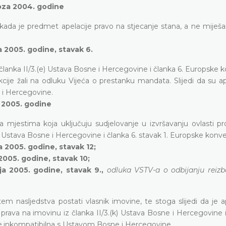
voza 2004. godine
ada je predmet apelacije pravo na stjecanje stana, a ne miješa
 2005. godine, stavak 6.
lanka II/3.(e) Ustava Bosne i Hercegovine i članka 6. Europske 
cije žali na odluku Vijeća o prestanku mandata. Slijedi da su ap
i Hercegovine.
a 2005. godine
 mjestima koja uključuju sudjelovanje u izvršavanju ovlasti pro
 Ustava Bosne i Hercegovine i članka 6. stavak 1. Europske konve
a 2005. godine, stavak 12;
2005. godine, stavak 10;
ja 2005. godine, stavak 9.,
odluka VSTV-a o odbijanju reizb
nasljedstva postati vlasnik imovine, te stoga slijedi da je ap
rava na imovinu iz članka II/3.(k) Ustava Bosne i Hercegovine i
e
inkompatibilna s Ustavom Bosne i Hercegovine.