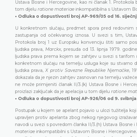
Ustava Bosne i Hercegovine, kao ni članak 1. Protokola br
tom dijelu
ratione materiae
inkompatibilna s Ustavom Bo
• Odluka o dopustivosti broj AP-969/05 od 16. siječnj
U konkretnom slučaju, predmet spora pred redovnim s
zastupanja od očekivanog iznosa. U svezi s tim, Ustavn
Protokola broj 1 uz Europsku konvenciju štiti samo pos
ljudska prava,
Marckx
, presuda od 13. lipnja 1979. godin
ljudska prava prema kojem se zahtjev u svezi s tarifo
konkretnom slučaju na temelju usluga koje su stvarno da
ljudska prava,
X protiv Savezne Republike Njemačke
, 1
dokazala da je njezin zahtjev zasnovan na temelju važeće
ne može primijeniti članak II/3.(k) Ustava Bosne i Herce
proizlazi zaključak da je apelacija u tom dijelu
ratione ma
• Odluka o dopustivosti broj AP-926/06 od 9. svibnja
Postupak u kojem se apelant pojavio u ulozi tužitelja koji
upravljen protiv apelanta zbog nekog njegovog izražavanj
navodi u svezi s povredom članka II/3.(h) Ustava Bosne i
materiae
inkompatibilni s Ustavom Bosne i Hercegovine.