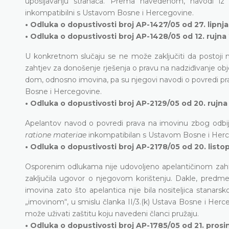
upošljavanju stranaca. Prema navedenom, navodi iz
inkompatibilni s Ustavom Bosne i Hercegovine.
• Odluka o dopustivosti broj AP-1427/05 od 27. lipnja 2
• Odluka o dopustivosti broj AP-1428/05 od 12. rujna
U konkretnom slučaju se ne može zaključiti da postoji m
zahtjev za donošenje rješenja o pravu na nadziđivanje obj
dom, odnosno imovina, pa su njegovi navodi o povredi p
Bosne i Hercegovine.
• Odluka o dopustivosti broj AP-2129/05 od 20. rujna 
Apelantov navod o povredi prava na imovinu zbog odbijan
ratione materiae
inkompatibilan s Ustavom Bosne i Her
• Odluka o dopustivosti broj AP-2178/05 od 20. listo
Osporenim odlukama nije udovoljeno apelantičinom zahtjevu
zaključila ugovor o njegovom korištenju. Dakle, predme
imovina zato što apelantica nije bila nositeljica stana
„imovinom“, u smislu članka II/3.(k) Ustava Bosne i Herc
može uživati zaštitu koju navedeni članci pružaju.
• Odluka o dopustivosti broj AP-1785/05 od 21. prosi