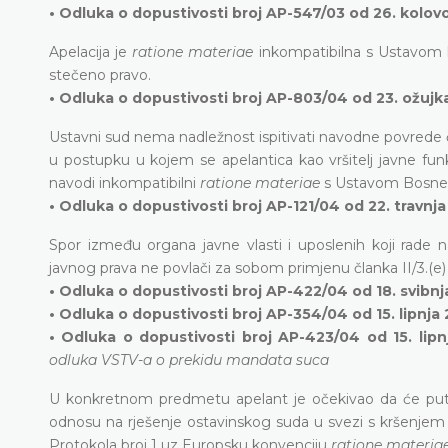
• Odluka o dopustivosti broj AP-547/03 od 26. kolo
Apelacija je
ratione materiae
inkompatibilna s Ustavom k
stečeno pravo.
• Odluka o dopustivosti broj AP-803/04 od 23. ožujka
Ustavni sud nema nadležnost ispitivati navodne povrede č
u postupku u kojem se apelantica kao vršitelj javne funk
navodi inkompatibilni
ratione materiae
s Ustavom Bosne 
• Odluka o dopustivosti broj AP-121/04 od 22. travnj
Spor između organa javne vlasti i uposlenih koji rade na
javnog prava ne povlači za sobom primjenu članka II/3.(e)
• Odluka o dopustivosti broj AP-422/04 od 18. svibnj
• Odluka o dopustivosti broj AP-354/04 od 15. lipnja 
• Odluka o dopustivosti broj AP-423/04 od 15. lipn
odluka VSTV-a o prekidu mandata suca
U konkretnom predmetu apelant je očekivao da će putem 
odnosu na rješenje ostavinskog suda u svezi s kršenjem p
Protokola broj 1 uz Europsku konvenciju
ratione materia