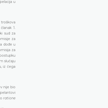
pelacija u
 troškova
članak 1.
ki sud za
omisije za
va dođe u
misija za
 postupku
om slučaju
u, iz čega
v nije bio
pelantovi
ao
ratione