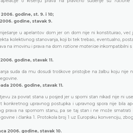
 apelacije o kršenju prava na pravično suđenje su
ratione
006. godine, st. 9. i 10;
 2006. godine, stavak 9.
iješanje u apelantov dom jer on dom nije ni konstituirao, već 
ekta kolektivnog stanovanja, koji bi tek trebao, eventualno, post
rava na imovinu i prava na dom
ratione materiae
inkompatibilni 
2006. godine, stavak 11.
ja suda da mu dosudi troškove pristojbe na žalbu koju nije ni 
cegovine.
pada 2006. godine, stavak 11.
 za povrat stana u posjed jer u sporni stan nikad nije ni uselil
t konkretnog upravnog postupka i upravnog spora nije bila ape
rskog prava na spornom stanu, pa se taj stan i ne može smatrati
egovine i članka 1. Protokola broj 1 uz Europsku konvenciju, zb
nca 2006. godine, stavak 10.