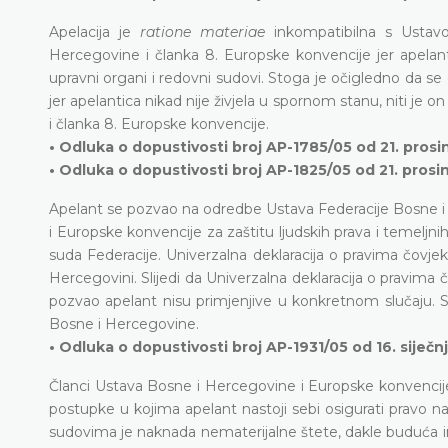
Apelacija je
ratione materiae
inkompatibilna s Ustav
Hercegovine i članka 8. Europske konvencije jer apelantic
upravni organi i redovni sudovi. Stoga je očigledno da s
jer apelantica nikad nije živjela u spornom stanu, niti je 
i članka 8. Europske konvencije.
• Odluka o dopustivosti broj AP-1785/05 od 21. prosi
• Odluka o dopustivosti broj AP-1825/05 od 21. prosin
Apelant se pozvao na odredbe Ustava Federacije Bosne i
i Europske konvencije za zaštitu ljudskih prava i temel
suda Federacije. Univerzalna deklaracija o pravima čovje
Hercegovini. Slijedi da Univerzalna deklaracija o pravim
pozvao apelant nisu primjenjive u konkretnom slučaju. S
Bosne i Hercegovine.
• Odluka o dopustivosti broj AP-1931/05 od 16. siječn
Članci Ustava Bosne i Hercegovine i Europske konvencije 
postupke u kojima apelant nastoji sebi osigurati pravo 
sudovima je naknada nematerijalne štete, dakle buduća im