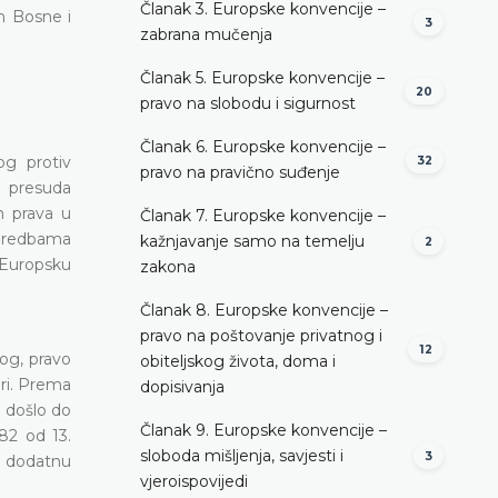
Članak 3. Europske konvencije –
m Bosne i
3
zabrana mučenja
Članak 5. Europske konvencije –
20
pravo na slobodu i sigurnost
Članak 6. Europske konvencije –
og protiv
32
pravo na pravično suđenje
 presuda
h prava u
Članak 7. Europske konvencije –
odredbama
kažnjavanje samo na temelju
2
z Europsku
zakona
Članak 8. Europske konvencije –
pravo na poštovanje privatnog i
12
log, pravo
obiteljskog života, doma i
ari. Prema
dopisivanja
 došlo do
Članak 9. Europske konvencije –
82 od 13.
sloboda mišljenja, savjesti i
3
a dodatnu
vjeroispovijedi