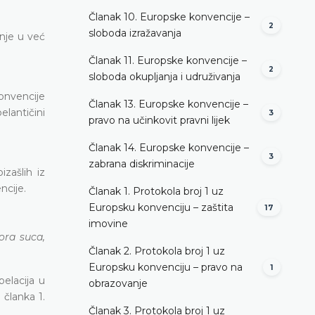
Članak 10. Europske konvencije –
2
sloboda izražavanja
nje u već
Članak 11. Europske konvencije –
2
sloboda okupljanja i udruživanja
konvencije
Članak 13. Europske konvencije –
elantičini
3
pravo na učinkovit pravni lijek
Članak 14. Europske konvencije –
3
zabrana diskriminacije
izašlih iz
ncije.
Članak 1. Protokola broj 1 uz
Europsku konvenciju – zaštita
17
imovine
ora suca,
Članak 2. Protokola broj 1 uz
Europsku konvenciju – pravo na
1
elacija u
obrazovanje
 članka 1.
Članak 3. Protokola broj 1 uz