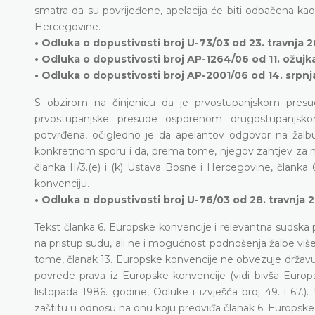
smatra da su povrijeđene, apelacija će biti odbačena ka
Hercegovine.
• Odluka o dopustivosti broj U-73/03 od 23. travnja 
• Odluka o dopustivosti broj AP-1264/06 od 11. ožujk
• Odluka o dopustivosti broj AP-2001/06 od 14. srpnj
S obzirom na činjenicu da je prvostupanjskom presu
prvostupanjske presude osporenom drugostupanjsk
potvrđena, očigledno je da apelantov odgovor na žalbu 
konkretnom sporu i da, prema tome, njegov zahtjev za 
članka II/3.(e) i (k) Ustava Bosne i Hercegovine, članka
konvenciju.
• Odluka o dopustivosti broj U-76/03 od 28. travnja 
Tekst članka 6. Europske konvencije i relevantna sudska 
na pristup sudu, ali ne i mogućnost podnošenja žalbe više
tome, članak 13. Europske konvencije ne obvezuje državu 
povrede prava iz Europske konvencije (vidi bivša Europs
listopada 1986. godine, Odluke i izvješća broj 49. i 67
zaštitu u odnosu na onu koju predviđa članak 6. Europske