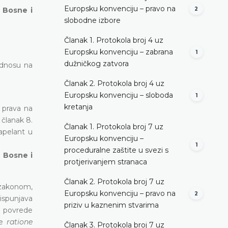
Europsku konvenciju – pravo na
u Bosne i
2
slobodne izbore
Članak 1. Protokola broj 4 uz
Europsku konvenciju – zabrana
1
dužničkog zatvora
odnosu na
Članak 2. Protokola broj 4 uz
Europsku konvenciju – sloboda
1
kretanja
 prava na
 članak 8.
Članak 1. Protokola broj 7 uz
apelant u
Europsku konvenciju –
1
proceduralne zaštite u svezi s
u Bosne i
protjerivanjem stranaca
Članak 2. Protokola broj 7 uz
 zakonom,
Europsku konvenciju – pravo na
2
 ispunjava
priziv u kaznenim stvarima
o povrede
je
ratione
Članak 3. Protokola broj 7 uz