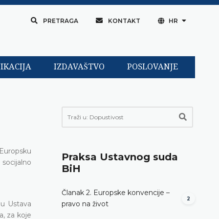
PRETRAGA
KONTAKT
HR
IKACIJA
IZDAVAŠTVO
POSLOVANJE
 Europsku
Praksa Ustavnog suda
socijalno
BiH
Članak 2. Europske konvencije –
2
bu Ustava
pravo na život
a, za koje