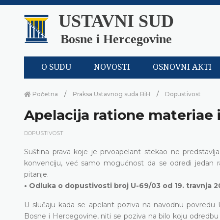
USTAVNI SUD
Bosne i Hercegovine
O SUDU
NOVOSTI
OSNOVNI AKTI
Početna
Praksa Ustavnog suda BiH
Dopustivost
Apelacija ratione materiae
DOPUSTIVOST
Suština prava koje je prvoapelant stekao ne predstavlj
konvenciju, već samo mogućnost da se odredi jedan rad
pitanje.
• Odluka o dopustivosti broj U-69/03 od 19. travnja 2
U slučaju kada se apelant poziva na navodnu povredu 
Bosne i Hercegovine, niti se poziva na bilo koju odredbu 