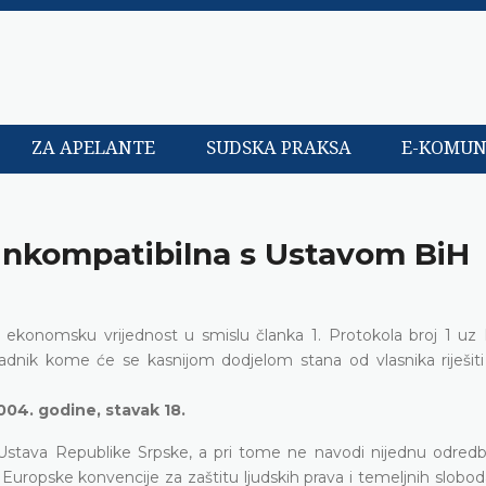
ZA APELANTE
SUDSKA PRAKSA
E-KOMUN
 inkompatibilna s Ustavom BiH
a ekonomsku vrijednost u smislu članka 1. Protokola broj 1 uz
nik kome će se kasnijom dodjelom stana od vlasnika riješiti 
004. godine, stavak 18.
Ustava Republike Srpske, a pri tome ne navodi nijednu odred
Europske konvencije za zaštitu ljudskih prava i temeljnih slobod