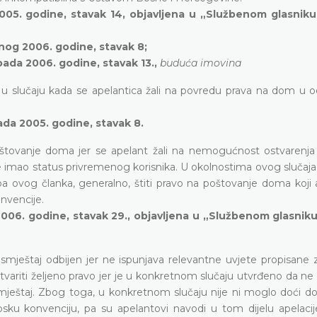
2005. godine, stavak 14, objavljena u „Službenom glasnik
nog 2006. godine, stavak 8;
pada 2006. godine, stavak 13.,
buduća imovina
u slučaju kada se apelantica žali na povredu prava na dom u 
ada 2005. godine, stavak 8.
oštovanje doma jer se apelant žali na nemogućnost ostvarenja
je imao status privremenog korisnika. U okolnostima ovog slučaja
a ovog članka, generalno, štiti pravo na poštovanje doma koji 
nvencije.
006. godine, stavak 29., objavljena u „Službenom glasnik
 smještaj odbijen jer ne ispunjava relevantne uvjete propisane
tvariti željeno pravo jer je u konkretnom slučaju utvrđeno da ne
mještaj. Zbog toga, u konkretnom slučaju nije ni moglo doći d
psku konvenciju, pa su apelantovi navodi u tom dijelu apelaci