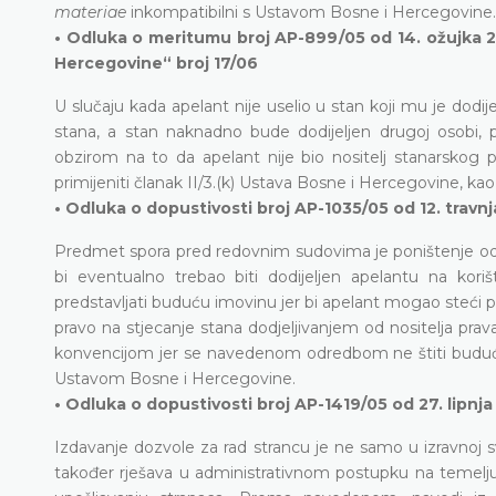
materiae
inkompatibilni s Ustavom Bosne i Hercegovine.
• Odluka o meritumu broj AP-899/05 od 14. ožujka 20
Hercegovine“ broj 17/06
U slučaju kada apelant nije uselio u stan koji mu je dodij
stana, a stan naknadno bude dodijeljen drugoj osobi,
obzirom na to da apelant nije bio nositelj stanarsko
primijeniti članak II/3.(k) Ustava Bosne i Hercegovine, kao
• Odluka o dopustivosti broj AP-1035/05 od 12. travnj
Predmet spora pred redovnim sudovima je poništenje odlu
bi eventualno trebao biti dodijeljen apelantu na kor
predstavljati buduću imovinu jer bi apelant mogao steći 
pravo na stjecanje stana dodjeljivanjem od nositelja pr
konvencijom jer se navedenom odredbom ne štiti buduća 
Ustavom Bosne i Hercegovine.
• Odluka o dopustivosti broj AP-1419/05 od 27. lipnja
Izdavanje dozvole za rad strancu je ne samo u izravnoj 
također rješava u administrativnom postupku na temelj