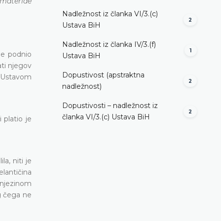
 materiae
Nadležnost iz članka VI/3.(c)
2
Ustava BiH
Nadležnost iz članka IV/3.(f)
1
je podnio
Ustava BiH
ati njegov
Dopustivost (apstraktna
s Ustavom
2
nadležnost)
Dopustivosti – nadležnost iz
2
članka VI/3.(c) Ustava BiH
platio je
a, niti je
lantičina
 njezinom
og čega ne