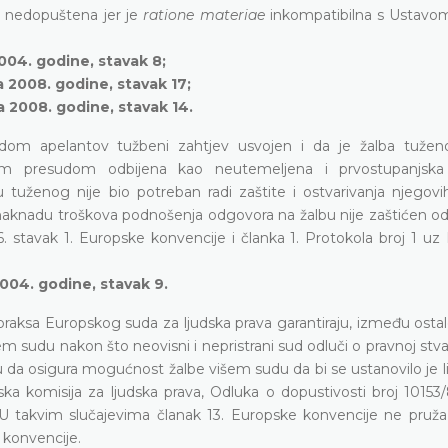
o nedopuštena jer je
ratione materiae
inkompatibilna s Ustavo
2004. godine, stavak 8;
a 2008. godine, stavak 17;
a 2008. godine, stavak 14.
dom apelantov tužbeni zahtjev usvojen i da je žalba tužen
om presudom odbijena kao neutemeljena i prvostupanjska
tuženog nije bio potreban radi zaštite i ostvarivanja njegovi
naknadu troškova podnošenja odgovora na žalbu nije zaštićen 
 6. stavak 1. Europske konvencije i članka 1. Protokola broj 1 u
2004. godine, stavak 9.
praksa Europskog suda za ljudska prava garantiraju, između osta
m sudu nakon što neovisni i nepristrani sud odluči o pravnoj stv
da osigura mogućnost žalbe višem sudu da bi se ustanovilo je li
ka komisija za ljudska prava, Odluka o dopustivosti broj 10153/
.). U takvim slučajevima članak 13. Europske konvencije ne pruž
 konvencije.