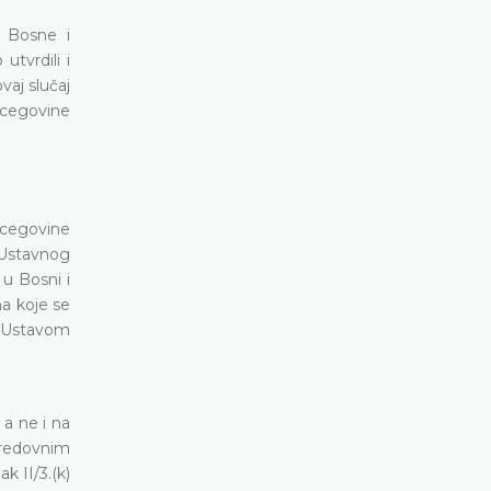
a Bosne i
utvrdili i
vaj slučaj
ercegovine
rcegovine
 Ustavnog
u Bosni i
na koje se
s Ustavom
a ne i na
 redovnim
k II/3.(k)