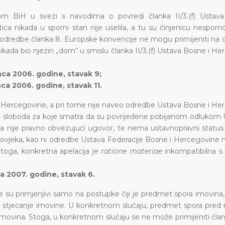
om BiH u svezi s navodima o povredi članka II/3.(f) Ustav
a nikada u sporni stan nije uselila, a tu su činjenicu nesporno 
e odredbe članka 8. Europske konvencije ne mogu primijeniti na o
on ikada bio njezin „dom“ u smislu članka II/3.(f) Ustava Bosne i H
nca 2006. godine, stavak 9;
ca 2006. godine, stavak 11.
 Hercegovine, a pri tome nije naveo odredbe Ustava Bosne i He
jnih sloboda za koje smatra da su povrijeđene pobijanom odlukom
ka nije pravno obvezujući ugovor, te nema ustavnopravni status 
a čovjeka, kao ni odredbe Ustava Federacije Bosne i Hercegovine 
toga, konkretna apelacija je
ratione materiae
inkompatibilna 
ja 2007. godine, stavak 6.
su primjenjivi samo na postupke čiji je predmet spora imovina, 
na stjecanje imovine. U konkretnom slučaju, predmet spora pred
ovina. Stoga, u konkretnom slučaju se ne može primijeniti člana