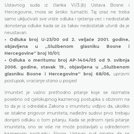
Ustavnog suda iz članka VI/3.(b) Ustava Bosne i
Hercegovine, mora se široko tumačiti. Taj izraz ne treba
samo uključivati sve vrste odluka i rješenja već i nedostatak
donošenja odluke kada se za takav nedostatak utvrdi da je
neustavan.
• Odluka broj U-23/00 od 2. veljače 2001. godine,
objavljena u „Službenom glasniku Bosne i
Hercegovine“ broj 10/01;
• Odluka o meritumu broj AP-1404/05 od 9. svibnja
2006. godine, stavak 19., objavljena u „Službenom
glasniku Bosne i Hercegovine“ broj 68/06,
upravni
postupak, vraćanje stana u posjed
Imunitet je važno prethodno pitanje koje se razmatra
posebno od cjelokupnog kaznenog postupka s obzirom na
to da je iz odredaba Zakona o imunitetu vidljivo da, ukoliko
se istakne prigovor imuniteta, nadležni sudovi prvo trebaju
donijeti odluku o tom pitanju. Kada se jednom riješi pitanje
imuniteta, ono se više ne može postavljati u određenom
kaznenom postupku. Stoga, Ustavni sud smatra da se