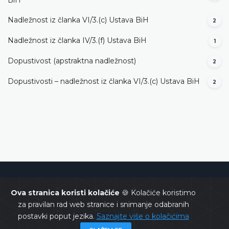
Nadležnost iz članka VI/3.(c) Ustava BiH
2
Nadležnost iz članka IV/3.(f) Ustava BiH
1
Dopustivost (apstraktna nadležnost)
2
Dopustivosti – nadležnost iz članka VI/3.(c) Ustava BiH
2
Ustavni sud Bosne i Hercegovine
Ova stranica koristi kolačiće
🍪 Kolačiće koristimo
za pravilan rad web stranice i snimanje odabranih
postavki poput jezika.
Saznajte više o kolačićima