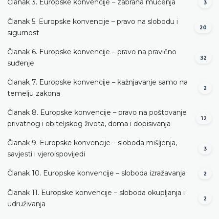
Članak 3. Europske konvencije – zabrana mučenja
3
Članak 5. Europske konvencije – pravo na slobodu i
20
sigurnost
Članak 6. Europske konvencije – pravo na pravično
32
suđenje
Članak 7. Europske konvencije – kažnjavanje samo na
2
temelju zakona
Članak 8. Europske konvencije – pravo na poštovanje
12
privatnog i obiteljskog života, doma i dopisivanja
Članak 9. Europske konvencije – sloboda mišljenja,
3
savjesti i vjeroispovijedi
Članak 10. Europske konvencije – sloboda izražavanja
2
Članak 11. Europske konvencije – sloboda okupljanja i
2
udruživanja