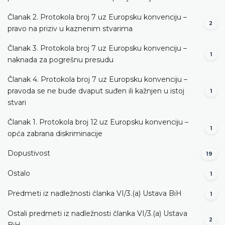
Članak 2. Protokola broj 7 uz Europsku konvenciju –
2
pravo na priziv u kaznenim stvarima
Članak 3. Protokola broj 7 uz Europsku konvenciju –
1
naknada za pogrešnu presudu
Članak 4. Protokola broj 7 uz Europsku konvenciju –
pravoda se ne bude dvaput suđen ili kažnjen u istoj
1
stvari
Članak 1. Protokola broj 12 uz Europsku konvenciju –
1
opća zabrana diskriminacije
Dopustivost
19
Ostalo
1
Predmeti iz nadležnosti članka VI/3.(a) Ustava BiH
1
Ostali predmeti iz nadležnosti članka VI/3.(a) Ustava
2
BiH