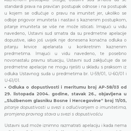
standardi prava na pravičan postupak odnose i na postupak
u kojem se odlučuje o pravu na imunitet jer, ukoliko se
odbije prigovor imuniteta i nastavi s kaznenim postupkom,
pitanje imuniteta se više ne može isticati. Imajući u vidu
navedeno, Ustavni sud smatra da su predmetne apelacije
dopustive, iako još uvijek nije donesena konačna odluka o
pitanju krivice apelanata u konkretnim kaznenim
predmetima. Imajući u vidu navedeno, te posebno
novonastalu pravnu situaciju, Ustavni sud zaključuje da se
predmetne apelacije ne mogu riješiti u skladu s praksom iz
odluka Ustavnog suda u predmetima br. U-59/01, U-60/01 i
U-61/01.
• Odluka o dopustivosti i meritumu broj AP-58/03 od
29. listopada 2004. godine, stavak 26., objavljena u
„Službenom glasniku Bosne i Hercegovine“ broj 11/05,
pitanje dopustivosti u svezi s odlučivanjem o imunitetima,
promjena pravnog stava u svezi s dopustivošću
Ustavni sud može iznimno razmatrati apelaciju i kada nema