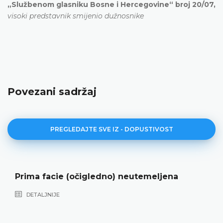
„Službenom glasniku Bosne i Hercegovine“ broj 20/07,
visoki predstavnik smijenio dužnosnike
Povezani sadržaj
PREGLEDAJTE SVE IZ - DOPUSTIVOST
acie (očigledno) neutemeljena
Nenadle
NIJE
DETALJ