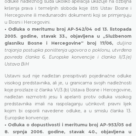
odluke nadležnog suda ukoliko apelacija ukazuje na ozbiljna
kršenja prava i temeljnih sloboda koje štiti Ustav Bosne i
Hercegovine ili međunarodni dokumenti koji se primjenjuju
u Bosni i Hercegovini.
• Odluka o meritumu broj AP-542/04 od 13. listopada
2005. godine, stavak 33., objavljena u „Službenom
glasniku Bosne i Hercegovine“ broj 17/06,
duljina
trajanja postupka poništenja ugovora o poklonu, utvrđena
povreda članka 6. Europske konvencije i članka II/3.(e)
Ustava BiH
Ustavni sud nije nadležan preispitivati pojedinačne odluke
visokog predstavnika, ali je, u granicama svojih nadležnosti
koje proizlaze iz članka VI/3.(b) Ustava Bosne i Hercegovine,
nadležan razmotriti jesu li apelanti protiv odluka visokog
predstavnika imali na raspolaganju učinkovit pravni lijek
kojim bi osporili navedene odluke, a u smislu članka 13.
Europske konvencije.
• Odluka o dopustivosti i meritumu broj AP-953/05 od
8. srpnja 2006. godine, stavak 40., objavljena u