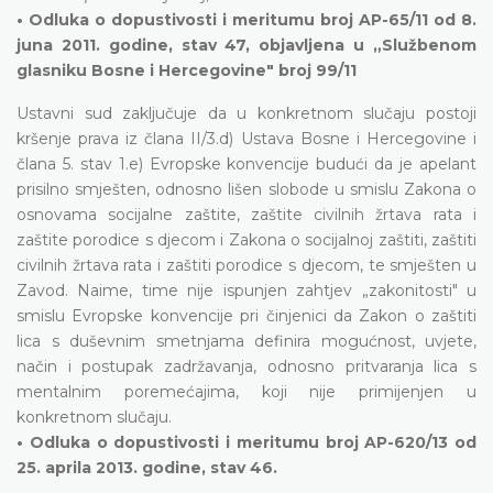
• Odluka o dopustivosti i meritumu broj AP-65/11 od 8.
juna 2011. godine, stav 47, objavljena u „Službenom
glasniku Bosne i Hercegovine" broj 99/11
Ustavni sud zaključuje da u konkretnom slučaju postoji
kršenje prava iz člana II/3.d) Ustava Bosne i Hercegovine i
člana 5. stav 1.e) Evropske konvencije budući da je apelant
prisilno smješten, odnosno lišen slobode u smislu Zakona o
osnovama socijalne zaštite, zaštite civilnih žrtava rata i
zaštite porodice s djecom i Zakona o socijalnoj zaštiti, zaštiti
civilnih žrtava rata i zaštiti porodice s djecom, te smješten u
Zavod. Naime, time nije ispunjen zahtjev „zakonitosti" u
smislu Evropske konvencije pri činjenici da Zakon o zaštiti
lica s duševnim smetnjama definira mogućnost, uvjete,
način i postupak zadržavanja, odnosno pritvaranja lica s
mentalnim poremećajima, koji nije primijenjen u
konkretnom slučaju.
• Odluka o dopustivosti i meritumu broj AP-620/13 od
25. aprila 2013. godine, stav 46.