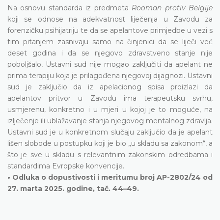
Na osnovu standarda iz predmeta
Rooman protiv Belgije
koji se odnose na adekvatnost liječenja u Zavodu za
forenzičku psihijatriju te da se apelantove primjedbe u vezi s
tim pitanjem zasnivaju samo na činjenici da se liječi već
deset godina i da se njegovo zdravstveno stanje nije
poboljšalo, Ustavni sud nije mogao zaključiti da apelant ne
prima terapiju koja je prilagođena njegovoj dijagnozi. Ustavni
sud je zaključio da iz apelacionog spisa proizlazi da
apelantov pritvor u Zavodu ima terapeutsku svrhu,
usmjerenu, konkretno i u mjeri u kojoj je to moguće, na
izlječenje ili ublažavanje stanja njegovog mentalnog zdravlja.
Ustavni sud je u konkretnom slučaju zaključio da je apelant
lišen slobode u postupku koji je bio „u skladu sa zakonom“, a
što je sve u skladu s relevantnim zakonskim odredbama i
standardima Evropske konvencije.
• Odluka o dopustivosti i meritumu broj AP-2802/24 od
27. marta 2025. godine, tač. 44–49.