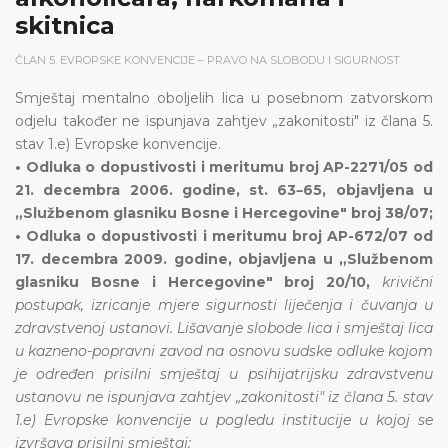
skitnica
ČLAN 5. EVROPSKE KONVENCIJE – PRAVO NA SLOBODU I SIGURNOST
Smještaj mentalno oboljelih lica u posebnom zatvorskom
odjelu također ne ispunjava zahtjev „zakonitosti" iz člana 5.
stav 1.e) Evropske konvencije.
• Odluka o dopustivosti i meritumu broj AP-2271/05 od
–
21. decembra 2006. godine, st. 63
65, objavljena u
„Službenom glasniku Bosne i Hercegovine" broj 38/07;
• Odluka o dopustivosti i meritumu broj AP-672/07 od
17. decembra 2009. godine, objavljena u „Službenom
glasniku Bosne i Hercegovine" broj 20/10,
krivični
postupak, izricanje mjere sigurnosti liječenja i čuvanja u
zdravstvenoj ustanovi. Lišavanje slobode lica i smještaj lica
u kazneno-popravni zavod na osnovu sudske odluke kojom
je određen prisilni smještaj u psihijatrijsku zdravstvenu
ustanovu ne ispunjava zahtjev „zakonitosti" iz člana 5. stav
1.e) Evropske konvencije u pogledu institucije u kojoj se
izvršava prisilni smještaj;