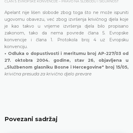
ČLAN 5. EVROPSKE KONVENCIJE – PRAVO NA SLOBODU I SIGURNOST
Apelant nije lišen slobode zbog toga što ne može ispuniti
ugovornu obavezu, već zbog izvršenja krivičnog djela koje
je kao takvo u vrijeme izvršenja djela bilo propisano
zakonom, tako da nema povrede člana 5. Evropske
konvencije i člana 1. Protokola broj 4 uz Evropsku
konvenciju.
• Odluka o dopustivosti i meritumu broj AP-227/03 od
27. oktobra 2004. godine, stav 26, objavljena u
„Službenom glasniku Bosne i Hercegovine" broj 15/05,
krivična presuda za krivično djelo prevare
Povezani sadržaj