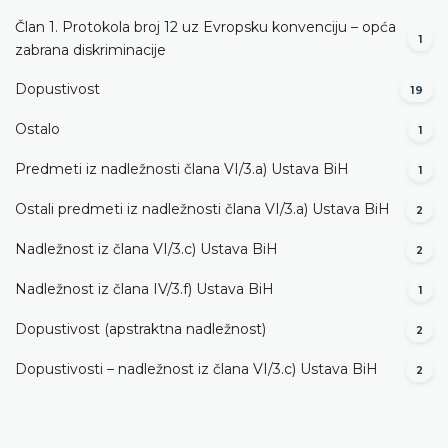
Član 1. Protokola broj 12 uz Evropsku konvenciju – opća
1
zabrana diskriminacije
Dopustivost
19
Ostalo
1
Predmeti iz nadležnosti člana VI/3.а) Ustava BiH
1
Ostali predmeti iz nadležnosti člana VI/3.а) Ustava BiH
2
Nadležnost iz člana VI/3.c) Ustava BiH
2
Nadležnost iz člana IV/3.f) Ustava BiH
1
Dopustivost (apstraktna nadležnost)
2
Dopustivosti – nadležnost iz člana VI/3.c) Ustava BiH
2