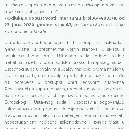
miješanje u apelantovo pravo na mirno uživanje imovine ne
može smatrati „zakonitim“.
• Odluka o dopustivosti i meritumu broj AP-4803/18 od
23. juna 2020. godine, stav 47,
zastarjelost potraživanja
komunalne naknade
U nedostatku odredbi kojim bi bila propisana naknada i
njena visina (u predmetima vojnih stanova) u skladu s
odlukama Evropskog i Ustavnog suda, redovni sudovi
trebali su uzeti u obzir sudsku praksu Evropskog suda i
Ustavnog suda u ovakvim slučajevima koja, prema mišljenju
Ustavnog suda, daje dovoljno podataka da naknada može
biti određena u postupku pred redovnim sudovima.
Postupajući na suprotan način, redovni sudovi su, bez obzira
na to što nadležna vlast nije izvršila obavezujuće odluke
Evropskog i Ustavnog suda i uspostavila odgovarajući
zakonodavni okvir, propustili primjereno zaštititi apelantovo
pravo na imovinu. Takvim tumačenjem redovnih sudova, ali i
nepostupanjem nadležne zakonodavne i izvršne vlasti u
skladu s obavezujućim odlukama Evropskog i Ustavnog