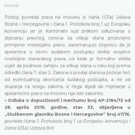
IMOVINE
Postoji povreda prava na imovinu iz člana II/3.k) Ustava
Bosne i Hercegovine i člana 1. Protokola broj 1 uz Evropsku
konvenciju jer je Kantonalni sud prilikom odlučivanja o
stjecanju pravnog osnova za otkup stana proizvoljno
primijenio materijalno pravo, zanemarujući činjenicu da je
apelantica u istom sudskom postupku stekla svojstvo
nositeljice stanarskog prava, od kada je formalno stekla
uvjet da podnese zahtjev za otkup stana u roku koji prema
odredbi člana 7. stav 2. Zakona o prodaji stanova počinje teći
od eventualnog okončanja sudskog postupka, a ne od
stupanja na snagu zakona, iz čega slijedi da miješanje u
apelanticino pravo na imovinu nije bilo zakonito.
• Odluka o dopustivosti i meritumu broj AP-2184/13 od
28. aprila 2016. godine, stav 33, objavljena u
„Službenom glasniku Bosne i Hercegovine“ broj 47/16,
povreda člana 1. Protokola broj 1 uz Evropsku konvenciju i
člana II/3.k) Ustava BiH