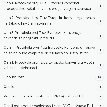
Član 1. Protokola broj 7 uz Evropsku konvenciju –
1
proceduralne zaštite u vezi s protjerivanjem stranaca
Član 2. Protokola broj 7 uz Evropsku konvenciju – pravo
2
na žalbu u krivičnim stvarima
Član 3 Protokola broj 7 uz Evropsku konvenciju –
1
naknada za pogrešnu presudu
Član 4. Protokola broj 7 uz Evropsku konvenciju – pravo
1
da se ne bude dvaput suđen ili kažnjen u istoj stvari
Član 1. Protokola broj 12 uz Evropsku konvenciju – opća
1
zabrana diskriminacije
Dopustivost
19
Ostalo
1
Predmeti iz nadležnosti člana VI/3.а) Ustava BiH
1
Ostali predmeti iz nadležnosti člana VI/3.а) Ustava BiH
2