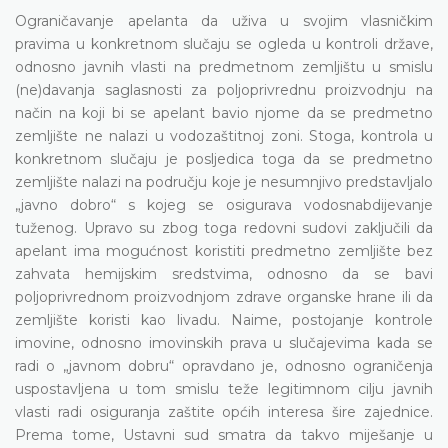
Ograničavanje apelanta da uživa u svojim vlasničkim
pravima u konkretnom slučaju se ogleda u kontroli države,
odnosno javnih vlasti na predmetnom zemljištu u smislu
(ne)davanja saglasnosti za poljoprivrednu proizvodnju na
način na koji bi se apelant bavio njome da se predmetno
zemljište ne nalazi u vodozaštitnoj zoni. Stoga, kontrola u
konkretnom slučaju je posljedica toga da se predmetno
zemljište nalazi na području koje je nesumnjivo predstavljalo
„javno dobro“ s kojeg se osigurava vodosnabdijevanje
tuženog. Upravo su zbog toga redovni sudovi zaključili da
apelant ima mogućnost koristiti predmetno zemljište bez
zahvata hemijskim sredstvima, odnosno da se bavi
poljoprivrednom proizvodnjom zdrave organske hrane ili da
zemljište koristi kao livadu. Naime, postojanje kontrole
imovine, odnosno imovinskih prava u slučajevima kada se
radi o „javnom dobru“ opravdano je, odnosno ograničenja
uspostavljena u tom smislu teže legitimnom cilju javnih
vlasti radi osiguranja zaštite općih interesa šire zajednice.
Prema tome, Ustavni sud smatra da takvo miješanje u