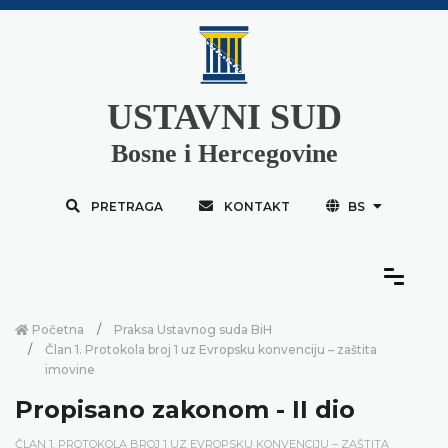
USTAVNI SUD
Bosne i Hercegovine
PRETRAGA
KONTAKT
BS
Početna
Praksa Ustavnog suda BiH
Član 1. Protokola broj 1 uz Evropsku konvenciju – zaštita
imovine
Propisano zakonom - II dio
ČLAN 1. PROTOKOLA BROJ 1 UZ EVROPSKU KONVENCIJU – ZAŠTITA