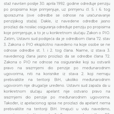
staž navršen poslije 30. aprila 1992. godine određuje penziju
po propisima koje primjenjuje, uz primjenu čl. 5. i 6. tog
sporazuma (ove odredbe se odnose na uračunavanje
penzijskog staža). Dakle, iz navedene odredbe jasno
proizlazi da nosilac osiguranja određuje penziju po propisima
koje primjenjuje, a to je u konkretnom slučaju Zakon o PIO.
Zatim, Ustavni sud podsjeća da je odredbom člana 72. stav
3. Zakona o PIO eksplicitno navedeno na koje osobe se ne
odnose odredbe st. 1. i 2. tog člana. Naime, iz stava 3.
navedenog člana jasno proizlazi da se odredbe člana 72.
Zakona o PIO ne odnose na osiguranike koji su ostvarili
pravo na srazmjerni dio penzije po međunarodnim
ugovorima, niti na korisnike iz stava 2. koji nemaju
prebivalište na teritoriji BiH, ukoliko međunarodnim
ugovorom nije drugačije uređeno. Ustavni sud zapaža da u
konkretnom slučaju apelant nije ostvario pravo na
srazmjerni dio penzije po međunarodnim ugovorima.
Također, iz apelacionog spisa ne proizlazi da apelant nema
prebivalište na teritoriji BiH. Imajući u vidu navedeno,