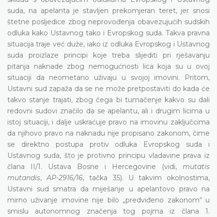
suda, na apelanta je stavljen prekomjeran teret, jer snosi
štetne posljedice zbog neprovođenja obavezujućih sudskih
odluka kako Ustavnog tako i Evropskog suda. Takva pravna
situacija traje već duže, iako iz odluka Evropskog i Ustavnog
suda proizlaze principi koje treba slijediti pri rješavanju
pitanja naknade zbog nemogućnosti lica koja su u ovoj
situaciji da neometano uživaju u svojoj imovini. Pritom,
Ustavni sud zapaža da se ne može pretpostaviti do kada će
takvo stanje trajati, zbog čega bi tumačenje kakvo su dali
redovni sudovi značilo da se apelantu, ali i drugim licima u
istoj situaciji, i dalje uskraćuje pravo na imovinu zaključcima
da njihovo pravo na naknadu nije propisano zakonom, čime
se direktno postupa protiv odluka Evropskog suda i
Ustavnog suda, što je protivno principu vladavine prava iz
člana II/1. Ustava Bosne i Hercegovine (vidi,
mutatis
mutandis
,
AP-2916/16
, tačka 35). U takvim okolnostima,
Ustavni sud smatra da miješanje u apelantovo pravo na
mirno uživanje imovine nije bilo „predviđeno zakonom“ u
smislu autonomnog značenja tog pojma iz člana 1.