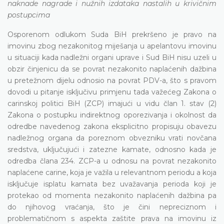
naknade nagrade i nužnih izdataka nastalih u krivičnim
postupcima
Osporenom odlukom Suda BiH prekršeno je pravo na
imovinu zbog nezakonitog miješanja u apelantovu imovinu
u situaciji kada nadležni organi uprave i Sud BiH nisu uzeli u
obzir činjenicu da se povrat nezakonito naplaćenih dažbina
u pretežnom dijelu odnosio na povrat PDV-a, što s pravom
dovodi u pitanje isključivu primjenu tada važećeg Zakona o
carinskoj politici BiH (ZCP) imajući u vidu član 1. stav (2)
Zakona o postupku indirektnog oporezivanja i okolnost da
odredbe navedenog zakona eksplicitno propisuju obavezu
nadležnog organa da poreznom obvezniku vrati novčana
sredstva, uključujući i zatezne kamate, odnosno kada je
odredba člana 234. ZCP-a u odnosu na povrat nezakonito
naplaćene carine, koja je važila u relevantnom periodu a koja
isključuje isplatu kamata bez uvažavanja perioda koji je
protekao od momenta nezakonito naplaćenih dažbina pa
do njihovog vraćanja, što je čini nepreciznom i
problematičnom s aspekta zaštite prava na imovinu iz