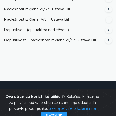
Nadležnost iz člana VI/3.c) Ustava BiH
2
Nadležnost iz člana IV/3.f) Ustava BiH
1
Dopustivost (apstraktna nadležnost)
2
Dopustivosti – nadležnost iz člana VI/3.c) Ustava BiH
2
Ustavni sud Bosne i Hercegovine
Ova stranica koristi kolačiće
🍪 Kolačiće koristimo
za pravilan rad web stranice i snimanje odabranih
postavki poput jezika.
Saznajte više o kolačićima
SLAŽEM SE