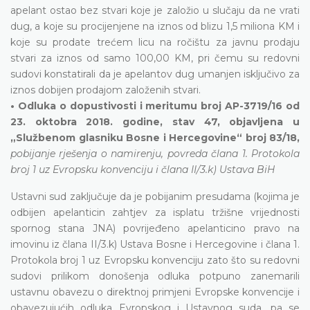
apelant ostao bez stvari koje je založio u slučaju da ne vrati
dug, a koje su procijenjene na iznos od blizu 1,5 miliona KM i
koje su prodate trećem licu na ročištu za javnu prodaju
stvari za iznos od samo 100,00 KM, pri čemu su redovni
sudovi konstatirali da je apelantov dug umanjen isključivo za
iznos dobijen prodajom založenih stvari.
• Odluka o dopustivosti i meritumu broj AP-3719/16 od
23. oktobra 2018. godine, stav 47, objavljena u
„Službenom glasniku Bosne i Hercegovine“ broj 83/18,
pobijanje rješenja o namirenju, povreda člana 1. Protokola
broj 1 uz Evropsku konvenciju i člana II/3.k) Ustava BiH
Ustavni sud zaključuje da je pobijanim presudama (kojima je
odbijen apelanticin zahtjev za isplatu tržišne vrijednosti
spornog stana JNA) povrijeđeno apelanticino pravo na
imovinu iz člana II/3.k) Ustava Bosne i Hercegovine i člana 1.
Protokola broj 1 uz Evropsku konvenciju zato što su redovni
sudovi prilikom donošenja odluka potpuno zanemarili
ustavnu obavezu o direktnoj primjeni Evropske konvencije i
obavezujućih odluka Evropskog i Ustavnog suda, pa se