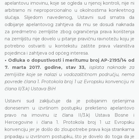
apelantovu imovinu, koje se ogleda u njenoj kontroli, nije ni
arbitrarno ni neproporcionalno u okolnostima konkretnog
slučaja. Slijedom navedenog, Ustavni sud smatra da
odbijanje apelantovog zahtjeva da mu se dosudi naknada
za predmetno zemljište zbog ograničenja prava korištenja
na zemljištu nije dovelo u pitanje pravičnu ravnotežu koju je
potrebno ostvariti u kontekstu zaštite prava vlasništva
pojedinca i zahtjeva od općeg interesa.
• Odluka o dopustivosti i meritumu broj AP-2195/14 od
7. marta 2017. godine, stav 33,
isplata naknade za
zemljište koje se nalazi u vodozaštitnom području, nema
povrede člana 1. Protokola broj 1 uz Evropsku konvenciju ni
člana II/3.k) Ustava BiH
Ustavni sud zaključuje da je pobijanim rješenjima
donesenim u izvršnom postupku prekršeno apelantovo
pravo na imovinu iz člana II/3.k) Ustava Bosne i
Hercegovine i člana 1. Protokola broj 1 uz Evropsku
konvenciju jer je došlo do zloupotrebe prava koja strankama
pripadaju u izvršnom postupku, što je dovelo do toga da je