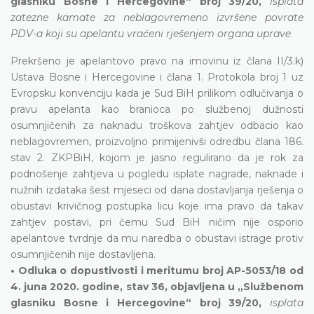
glasniku Bosne i Hercegovine“ broj 39/20,
isplata
zatezne kamate za neblagovremeno izvršene povrate
PDV-a koji su apelantu vraćeni rješenjem organa uprave
Prekršeno je apelantovo pravo na imovinu iz člana II/3.k)
Ustava Bosne i Hercegovine i člana 1. Protokola broj 1 uz
Evropsku konvenciju kada je Sud BiH prilikom odlučivanja o
pravu apelanta kao branioca po službenoj dužnosti
osumnjičenih za naknadu troškova zahtjev odbacio kao
neblagovremen, proizvoljno primijenivši odredbu člana 186.
stav 2. ZKPBiH, kojom je jasno regulirano da je rok za
podnošenje zahtjeva u pogledu isplate nagrade, naknade i
nužnih izdataka šest mjeseci od dana dostavljanja rješenja o
obustavi krivičnog postupka licu koje ima pravo da takav
zahtjev postavi, pri čemu Sud BiH ničim nije osporio
apelantove tvrdnje da mu naredba o obustavi istrage protiv
osumnjičenih nije dostavljena.
• Odluka o dopustivosti i meritumu broj AP-5053/18 od
4. juna 2020. godine, stav 36, objavljena u „Službenom
glasniku Bosne i Hercegovine“ broj 39/20,
isplata