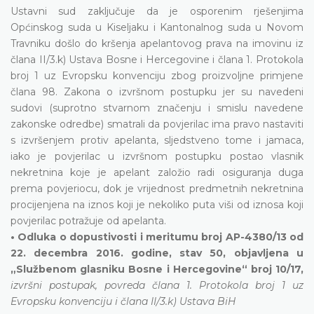
Ustavni sud zaključuje da je osporenim rješenjima
Općinskog suda u Kiseljaku i Kantonalnog suda u Novom
Travniku došlo do kršenja apelantovog prava na imovinu iz
člana II/3.k) Ustava Bosne i Hercegovine i člana 1. Protokola
broj 1 uz Evropsku konvenciju zbog proizvoljne primjene
člana 98. Zakona o izvršnom postupku jer su navedeni
sudovi (suprotno stvarnom značenju i smislu navedene
zakonske odredbe) smatrali da povjerilac ima pravo nastaviti
s izvršenjem protiv apelanta, sljedstveno tome i jamaca,
iako je povjerilac u izvršnom postupku postao vlasnik
nekretnina koje je apelant založio radi osiguranja duga
prema povjeriocu, dok je vrijednost predmetnih nekretnina
procijenjena na iznos koji je nekoliko puta viši od iznosa koji
povjerilac potražuje od apelanta.
• Odluka o dopustivosti i meritumu broj AP-4380/13 od
22. decembra 2016. godine, stav 50, objavljena u
„Službenom glasniku Bosne i Hercegovine“ broj 10/17,
izvršni postupak, povreda člana 1. Protokola broj 1 uz
Evropsku konvenciju i člana II/3.k) Ustava BiH