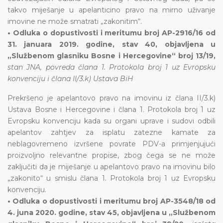
takvo miješanje u apelanticino pravo na mirno uživanje
imovine ne može smatrati „zakonitim“.
• Odluka o dopustivosti i meritumu broj AP-2916/16 od
31. januara 2019. godine, stav 40, objavljena u
„Službenom glasniku Bosne i Hercegovine“ broj 13/19,
stan JNA, povreda člana 1. Protokola broj 1 uz Evropsku
konvenciju i člana II/3.k) Ustava BiH
Prekršeno je apelantovo pravo na imovinu iz člana II/3.k)
Ustava Bosne i Hercegovine i člana 1. Protokola broj 1 uz
Evropsku konvenciju kada su organi uprave i sudovi odbili
apelantov zahtjev za isplatu zatezne kamate za
neblagovremeno izvršene povrate PDV-a primjenjujući
proizvoljno relevantne propise, zbog čega se ne može
zaključiti da je miješanje u apelantovo pravo na imovinu bilo
„zakonito“ u smislu člana 1. Protokola broj 1 uz Evropsku
konvenciju.
• Odluka o dopustivosti i meritumu broj AP-3548/18 od
4. juna 2020. godine, stav 45, objavljena u „Službenom