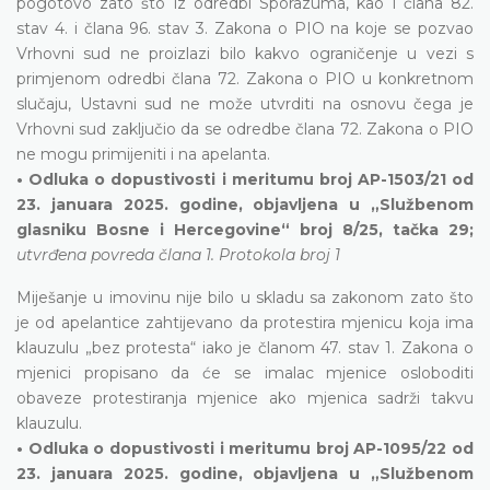
pogotovo zato što iz odredbi Sporazuma, kao i člana 82.
stav 4. i člana 96. stav 3. Zakona o PIO na koje se pozvao
Vrhovni sud ne proizlazi bilo kakvo ograničenje u vezi s
primjenom odredbi člana 72. Zakona o PIO u konkretnom
slučaju, Ustavni sud ne može utvrditi na osnovu čega je
Vrhovni sud zaključio da se odredbe člana 72. Zakona o PIO
ne mogu primijeniti i na apelanta.
• Odluka o dopustivosti i meritumu broj AP-1503/21 od
23. januara 2025. godine, objavljena u „Službenom
glasniku Bosne i Hercegovine“ broj 8/25, tačka 29;
utvrđena povreda člana 1. Protokola broj 1
Miješanje u imovinu nije bilo u skladu sa zakonom zato što
je od apelantice zahtijevano da protestira mjenicu koja ima
klauzulu „bez protesta“ iako je članom 47. stav 1. Zakona o
mjenici propisano da će se imalac mjenice osloboditi
obaveze protestiranja mjenice ako mjenica sadrži takvu
klauzulu.
• Odluka o dopustivosti i meritumu broj AP-1095/22 od
23. januara 2025. godine, objavljena u „Službenom