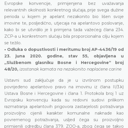
Evropske konvencije, primijenjena bez uvažavanja
relevantnih okolnosti konkretnog slučaja, prije svega dužine
perioda u kojem je apelant nezakonito bio lišen svoje
imovine te, posljedično, utjecaja na apelantovo poslovanje,
kako bi se utvrdilo je li primjena tada važećeg člana 234.
ZCP-a u konkretnom slučaju bila proporcionalna cilju kojem
se težilo.
• Odluka o dopustivosti i meritumu broj AP-4436/19 od
23. juna 2020. godine, stav 55, objavljena u
„Službenom glasniku Bosne i Hercegovine“ broj
48/20,
izostanak kamata na nezakonito naplaćene carine
Ustavni sud zaključuje da je u izvršnom postupku
povrijeđeno apelantovo pravo na imovinu iz člana II/3.k)
Ustava Bosne i Hercegovine i člana 1. Protokola broj 1 uz
Evropsku konvenciju kada su redovni sudovi prilikom
razmatranja apelantovih prigovora zastarjelosti potraživanja
proizvoljno cijenili karakter komunalne naknade kao
povremenog potraživanja, usljed čega su proizvoljno
primijenili odredbu člana 379. ZOO-a, zbog čega se takvo