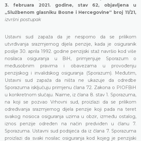
3. februara 2021. godine, stav 62, objavljena u
„Službenom glasniku Bosne i Hercegovine“ broj 11/21,
izvršni postupak
Ustavni sud zapaža da je nesporno da se prilikom
utvrđivanja srazmjernog dijela penzije, kada je osiguranik
poslije 30. aprila 1992. godine penzijski staž navršio kod više
nosilaca osiguranja u BiH, primjenjuje Sporazum o
međusobnim pravima i obavezama u provođenju
penzijskog i invalidskog osiguranja (Sporazum). Međutim,
Ustavni sud zapaža da ništa ne ukazuje da odredbe
Sporazuma isključuju primjenu člana 72. Zakona o PIOFBiH
u konkretnom slučaju. Naime, iz člana 8. stav 1. Sporazuma,
na koji se pozvao Vrhovni sud, proizlazi da se prilikom
određivanja srazmjernog dijela penzije koji pada na teret
svakog nosioca osiguranja uzima u obzir, između ostalog,
iznos penzije određen na način predviđen u članu 7.
Sporazuma. Ustavni sud podsjeća da iz člana 7. Sporazuma
proizlazi da svaki nosilac osiguranja kod kojeg je penzijski