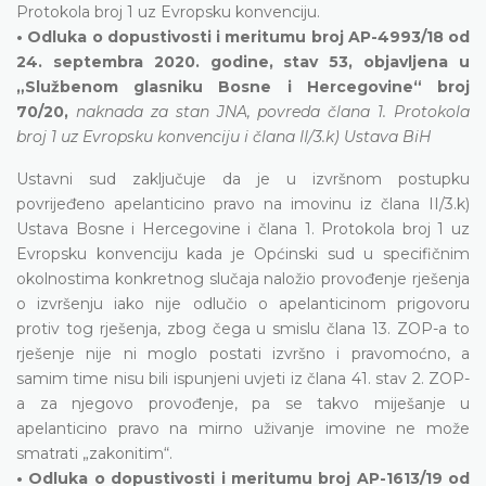
Protokola broj 1 uz Evropsku konvenciju.
• Odluka o dopustivosti i meritumu broj AP-4993/18 od
24. septembra 2020. godine, stav 53, objavljena u
„Službenom glasniku Bosne i Hercegovine“ broj
70/20,
naknada za stan JNA, povreda člana 1. Protokola
broj 1 uz Evropsku konvenciju i člana II/3.k) Ustava BiH
Ustavni sud zaključuje da je u izvršnom postupku
povrijeđeno apelanticino pravo na imovinu iz člana II/3.k)
Ustava Bosne i Hercegovine i člana 1. Protokola broj 1 uz
Evropsku konvenciju kada je Općinski sud u specifičnim
okolnostima konkretnog slučaja naložio provođenje rješenja
o izvršenju iako nije odlučio o apelanticinom prigovoru
protiv tog rješenja, zbog čega u smislu člana 13. ZOP-a to
rješenje nije ni moglo postati izvršno i pravomoćno, a
samim time nisu bili ispunjeni uvjeti iz člana 41. stav 2. ZOP-
a za njegovo provođenje, pa se takvo miješanje u
apelanticino pravo na mirno uživanje imovine ne može
smatrati „zakonitim“.
• Odluka o dopustivosti i meritumu broj AP-1613/19 od