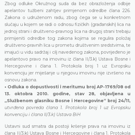
Zbog odluke Okružnog suda da bez obrazloženja odbije
apelantov tužbeni zahtjev primjenom odredbe člana 226.
Zakona o udruženom radu, zbog čega se u konkretnom
slučaju u kojem se radi o odnosu fizičkih (građanskih) lica na
jednoj strani i društveno-pravnog lica na drugoj strani trebaju
primijeniti odredbe tog zakona kojima se regulira položaj
društveno-pravnih lica u prometu društvenim sredstvima, te
imajući u vidu sadržaj i cilj navedenog zakona, povrijeđeno je
apelantovo pravo na imovinu iz člana II/3.k) Ustava Bosne i
Hercegovine i člana 1. Protokola broj 1 uz Evropsku
konvenciju jer miješanje u njegovu imovinu nije izvršeno na
osnovu zakona.
• Odluka o dopustivosti i meritumu broj AP-1769/08 od
13. oktobra 2010. godine, stav 28, objavljena u
„Službenom glasniku Bosne i Hercegovine“ broj 24/11,
utvrđena povreda člana 1. Protokola broj 1 uz Evropsku
konvenciju i člana II/3.k) Ustava BiH
Ustavni sud smatra da postoji kršenje prava na imovinu iz
člana II/3.k) Ustava Bosne i Hercegovine i člana 1. Protokola