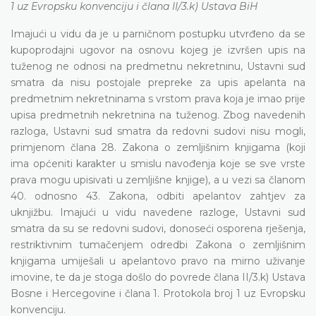
1 uz Evropsku konvenciju i člana II/3.k) Ustava BiH
Imajući u vidu da je u parničnom postupku utvrđeno da se
kupoprodajni ugovor na osnovu kojeg je izvršen upis na
tuženog ne odnosi na predmetnu nekretninu, Ustavni sud
smatra da nisu postojale prepreke za upis apelanta na
predmetnim nekretninama s vrstom prava koja je imao prije
upisa predmetnih nekretnina na tuženog. Zbog navedenih
razloga, Ustavni sud smatra da redovni sudovi nisu mogli,
primjenom člana 28. Zakona o zemljišnim knjigama (koji
ima općeniti karakter u smislu navođenja koje se sve vrste
prava mogu upisivati u zemljišne knjige), a u vezi sa članom
40. odnosno 43. Zakona, odbiti apelantov zahtjev za
uknjižbu. Imajući u vidu navedene razloge, Ustavni sud
smatra da su se redovni sudovi, donoseći osporena rješenja,
restriktivnim tumačenjem odredbi Zakona o zemljišnim
knjigama umiješali u apelantovo pravo na mirno uživanje
imovine, te da je stoga došlo do povrede člana II/3.k) Ustava
Bosne i Hercegovine i člana 1. Protokola broj 1 uz Evropsku
konvenciju.