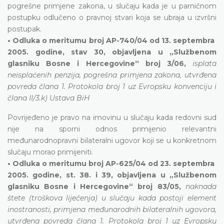
pogrešne primjene zakona, u slučaju kada je u parničnom
postupku odlučeno o pravnoj stvari koja se ubraja u izvršni
postupak.
• Odluka o meritumu broj AP-740/04 od 13. septembra
2005. godine, stav 30, objavljena u „Službenom
glasniku Bosne i Hercegovine“ broj 3/06,
isplata
neisplaćenih penzija, pogrešna primjena zakona, utvrđena
povreda člana 1. Protokola broj 1 uz Evropsku konvenciju i
člana II/3.k) Ustava BiH
Povrijeđeno je pravo na imovinu u slučaju kada redovni sud
nije na sporni odnos primijenio relevantni
međunarodnopravni bilateralni ugovor koji se u konkretnom
slučaju morao primijeniti.
• Odluka o meritumu broj AP-625/04 od 23. septembra
2005. godine, st. 38. i 39, objavljena u „Službenom
glasniku Bosne i Hercegovine“ broj 83/05,
naknada
štete (troškova liječenja) u slučaju kada postoji element
inostranosti, primjena međunarodnih bilateralnih ugovora,
utvrđena povreda člana 1. Protokola broj 1 uz Evropsku