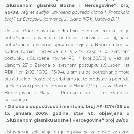
„Službenom glasniku Bosne i Hercegovine“ broj
49/08,
regres sudija, utvrđena povreda člana 1. Protokola
broj 1 uz Evropsku konvenciju i člana II/3.k) Ustava BiH
Upis založnog prava na nekretnini je dozvoljen ukoliko je
potraživanje povjerioca odredivo (individualizacija), iako
potraživanje u vrijeme upisa nije izvjesno. Način na koji su
sudovi tumačili odredbe člana 227. Zakona o izvršnom
postupku („Službene novine FBiH“ broj 32/03) u vezi sa
članom 251.b Zakona o izvršnom postupku („Službeni list
RBiH“ br. 2/92, 16/92 i 13/94), u smislu da potraživanje mora
biti aktuelno i postojeće, arbitrarno je, te predstavlja povredu
apelantovog prava na imovinu iz člana II/3.k) Ustava Bosne i
Hercegovine i člana 1. Protokola broj 1 uz Evropsku
konvenciju.
• Odluka o dopustivosti i meritumu broj AP-1274/06 od
15. januara 2009. godine, stav 40, objavljena u
„Službenom glasniku Bosne i Hercegovine“ broj 28/09
Ustavni sud zaključuje da je otpisivanje zakonske zatezne