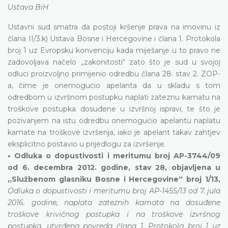
Ustava BiH
Ustavni sud smatra da postoji kršenje prava na imovinu iz
člana II/3.k) Ustava Bosne i Hercegovine i člana 1. Protokola
broj 1 uz Evropsku konvenciju kada miješanje u to pravo ne
zadovoljava načelo „zakonitosti“ zato što je sud u svojoj
odluci proizvoljno primijenio odredbu člana 28. stav 2. ZOP-
a, čime je onemogućio apelanta da u skladu s tom
odredbom u izvršnom postupku naplati zateznu kamatu na
troškove postupka dosuđene u izvršnoj ispravi, te što je
pozivanjem na istu odredbu onemogućio apelantu naplatu
kamate na troškove izvršenja, iako je apelant takav zahtjev
eksplicitno postavio u prijedlogu za izvršenje.
• Odluka o dopustivosti i meritumu broj AP-3744/09
od 6. decembra 2012. godine, stav 28, objavljena u
„Službenom glasniku Bosne i Hercegovine“ broj 1/13,
Odluka o dopustivosti i meritumu broj AP-1455/13 od 7. jula
2016. godine, naplata zateznih kamata na dosuđene
troškove krivičnog postupka i na troškove izvršnog
postupka, utvrđena povreda člana 1. Protokola broj 1 uz