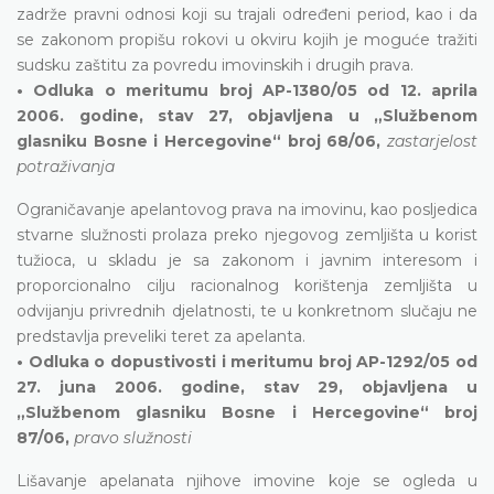
zadrže pravni odnosi koji su trajali određeni period, kao i da
se zakonom propišu rokovi u okviru kojih je moguće tražiti
sudsku zaštitu za povredu imovinskih i drugih prava.
• Odluka o meritumu broj AP-1380/05 od 12. aprila
2006. godine, stav 27, objavljena u „Službenom
glasniku Bosne i Hercegovine“ broj 68/06,
zastarjelost
potraživanja
Ograničavanje apelantovog prava na imovinu, kao posljedica
stvarne služnosti prolaza preko njegovog zemljišta u korist
tužioca, u skladu je sa zakonom i javnim interesom i
proporcionalno cilju racionalnog korištenja zemljišta u
odvijanju privrednih djelatnosti, te u konkretnom slučaju ne
predstavlja preveliki teret za apelanta.
• Odluka o dopustivosti i meritumu broj AP-1292/05 od
27. juna 2006. godine, stav 29, objavljena u
„Službenom glasniku Bosne i Hercegovine“ broj
87/06,
pravo služnosti
Lišavanje apelanata njihove imovine koje se ogleda u