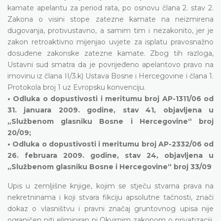
kamate apelantu za period rata, po osnovu člana 2. stav 2.
Zakona o visini stope zatezne kamate na neizmirena
dugovanja, protivustavno, a samim tim i nezakonito, jer je
zakon retroaktivno mijenjao uvjete za isplatu pravosnažno
dosuđene zakonske zatezne kamate. Zbog tih razloga,
Ustavni sud smatra da je povrijeđeno apelantovo pravo na
imovinu iz člana II/3.k) Ustava Bosne i Hercegovine i člana 1.
Protokola broj 1 uz Evropsku konvenciju.
• Odluka o dopustivosti i meritumu broj AP-1311/06 od
31. januara 2009. godine, stav 41, objavljena u
„Službenom glasniku Bosne i Hercegovine“ broj
20/09;
• Odluka o dopustivosti i meritumu broj AP-2332/06 od
26. februara 2009. godine, stav 24, objavljena u
„Službenom glasniku Bosne i Hercegovine“ broj 33/09
Upis u zemljišne knjige, kojim se stječu stvarna prava na
nekretninama i koji stvara fikciju apsolutne tačnosti, znači
dokaz o vlasništvu i pravni značaj gruntovnog upisa nije
ograničen niti eliminiran ni Okvirnim zakonom o privatizaciji,