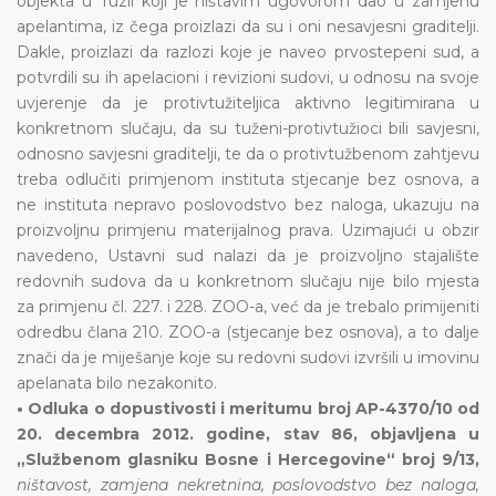
objekta u Tuzli koji je ništavim ugovorom dao u zamjenu
apelantima, iz čega proizlazi da su i oni nesavjesni graditelji.
Dakle, proizlazi da razlozi koje je naveo prvostepeni sud, a
potvrdili su ih apelacioni i revizioni sudovi, u odnosu na svoje
uvjerenje da je protivtužiteljica aktivno legitimirana u
konkretnom slučaju, da su tuženi-protivtužioci bili savjesni,
odnosno savjesni graditelji, te da o protivtužbenom zahtjevu
treba odlučiti primjenom instituta stjecanje bez osnova, a
ne instituta nepravo poslovodstvo bez naloga, ukazuju na
proizvoljnu primjenu materijalnog prava. Uzimajući u obzir
navedeno, Ustavni sud nalazi da je proizvoljno stajalište
redovnih sudova da u konkretnom slučaju nije bilo mjesta
za primjenu čl. 227. i 228. ZOO-a, već da je trebalo primijeniti
odredbu člana 210. ZOO-a (stjecanje bez osnova), a to dalje
znači da je miješanje koje su redovni sudovi izvršili u imovinu
apelanata bilo nezakonito.
• Odluka o dopustivosti i meritumu broj AP-4370/10 od
20. decembra 2012. godine, stav 86, objavljena u
„Službenom glasniku Bosne i Hercegovine“ broj 9/13,
ništavost, zamjena nekretnina, poslovodstvo bez naloga,