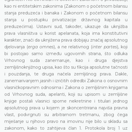
kao ni entitetskim zakonima (Zakonom o početnom bilansu
stanja preduzeća i banaka i Zakonom o početnom bilansu
stanja u postupku privatizacije državnog kapitala u
preduzećima). Ustavni sud, također, ukazuje da uknjižba
prava vlasništva u korist apelanata, koja ima konstitutivni
karakter, znači da uknjižena prava dobijaju značaj apsolutnog
djelovanja (
erga omnes
), a ne relativnog (
inter partes
), koji
bi postojao samo između ugovornih strana, što odluka
Vrhovnog suda zanemaruje, kao i druga djejstva
zemljišnoknjižnog upisa, kao što su fikcija apsolutne tačnosti
i pouzdanja, te druga načela zemljišnog prava. Dakle,
zanemarivanjem jasnih i izričitih odredbi Zakona o osnovnim
vlasničkopravnim odnosima i Zakona o zemljišnim knjigama
od Vrhovnog suda, apelanti, koji su upisom u zemljišne
knjige postali vlasnici sporne nekretnine i titulari jednog
apsolutnog prava u kojem je skoncentrirana najviša pravna
vlast, podvrgnuti su arbitrarnom tretmanu, zbog čega
miješanje u njihovo pravo na imovinu nije bilo u skladu sa
zakonom, kako to zahtijeva član 1. Protokola broj 1 uz