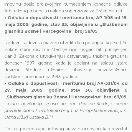
imovinu došlo proizvoljnim tumačenjem konačne odluke
Arbitražnog tribunala i naloga supervizora za Brčko distrikt.
• Odluka o dopustivosti i meritumu broj AP-1/05 od 18.
maja 2005. godine, stav 35, objavljena u „Službenom
glasniku Bosne i Hercegovine“ broj 58/05
Redovni sudovi su pravilno utvrdili da u postupku koji se tiče
isplate stare devizne štednje nije mogao biti primijenjen
član 3. Zakona o utvrđivanju i ostvarivanju tražbina građana,
donesen 1997. godine, kada je apelant na isplatu „stare
devizne štednje tuženima“ obavezan pravosnažnom
sudskom presudom iz 1993. godine.
• Odluka o dopustivosti i meritumu broj AP-531/04 od
27. maja 2005. godine, stav 30, objavljena u
„Službenom glasniku Bosne i Hercegovine“ broj 67/05,
isplata novčanog iznosa na ime devizne štednje, nema
povrede člana 1. Protokola broj 1 uz Evropsku konvenciju ni
člana II/3.k) Ustava BiH
Postoji povreda apelantovog prava na imovinu, kao rezultat