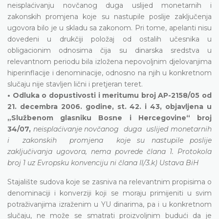
neisplaćivanju novčanog duga uslijed monetarnih i
zakonskih promjena koje su nastupile poslije zaključenja
ugovora bilo je u skladu sa zakonom. Pri tome, apelanti nisu
dovedeni u drukčiji položaj od ostalih učesnika u
obligacionim odnosima čija su dinarska sredstva u
relevantnom periodu bila izložena nepovoljnim djelovanjima
hiperinflacije i denominacije, odnosno na njih u konkretnom
slučaju nije stavljen lični i pretjeran teret.
• Odluka o dopustivosti i meritumu broj AP-2158/05 od
21. decembra 2006. godine, st. 42. i 43, objavljena u
„Službenom glasniku Bosne i Hercegovine“ broj
34/07,
neisplaćivanje novčanog duga uslijed monetarnih
i zakonskih promjena koje su nastupile poslije
zaključivanja ugovora, nema povrede člana 1. Protokola
broj 1 uz Evropsku konvenciju ni člana II/3.k) Ustava BiH
Stajalište sudova koje se zasniva na relevantnim propisima o
denominaciji i konverziji koji se moraju primijeniti u svim
potraživanjima izraženim u YU dinarima, pa i u konkretnom
slučaju, ne može se smatrati proizvoljnim budući da je