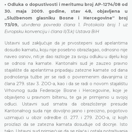
• Odluka o dopustivosti i meritumu broj AP-1274/08 od
30. maja 2009. godine, stav 48, objavljena u
„Službenom glasniku Bosne i Hercegovine“ broj
73/09,
utvrđena povreda člana 1. Protokola broj 1 uz
Evropsku konvenciju i člana II/3.k) Ustava BiH
Ustavni sud zaključuje da je prvostepeni sud apelantima
dosudio kamatu, koju nije posebno obrazlagao, odnosno nije
naveo osnov, niti je dao razloge za svoju odluku u dijelu koji
se odnosi na kamate. Kantonalni sud je zauzeo pravno
stajalište da apelantima pripadaju zatezne kamate od dana
podnošenja tužbe jer se radi o povremenim davanjima iz
člana 279. stav 3. ZOO-a, kao i da se radi o novom stajalištu
Vrhovnog suda Federacije Bosne i Hercegovine, koje je
objavljeno u pravnom biltenu, te ga je primijenio u svojoj
odluci. Ustavni sud smatra da obrazloženje presude
Kantonalnog suda nije dovoljno jasno i precizno, pogotovo
uzimajući u obzir odredbe čl. 277. i 279. ZOO-a, iz kojih
proizlazi da se zatezna kamata dosuđuje od docnje. Isto
tako, Ustavni sud primjećuje da se plaća i ostala potraživanja