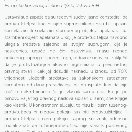
Evropsku konvenciju i člana II/3.k) Ustava BiH
Ustavni sud zapaža da su redovni sudovi jasno konstatirali da
protivtužiteljica, kao ni njen suprug nikada nisu bili upisani
kao vlasnici ili suvlasnici stambenog objekta apelanata, da
stambeni objekt apelanata u koji je protivtužiteljica navodno
ulagala sredstva zajedno sa svojim suprugom, čija je
nasljednica, uopće ne čini ostavinsku masu njenog
pokojnog supruga. I pored toga, redovni sudovi su zaključili
da je protivtužiteljica aktivno legitimirana u predmetnoj
pravnoj stvari i čak joj dosudili naknadu u iznosu od 70%
vrijednosti uloženih sredstava sa zakonskom zateznom
kamatom od dana presuđivanja pa do isplate, kao da nije
riječ o nekretninama čiji je vlasnik samo onaj ko je po
osnovu valjanog pravnog naslova upisan u zemljišne knjige
kao vlasnik. U konkretnom slučaju, to nisu bili osim tuženog-
protivtužioca ni njegov pokojni sin niti protivtužiteljica. I
protivtužiteljica i njen pokojni suprug su znali, odnosno
morali znati da tuženi-protivtužilac nije vlasnik poslovnog