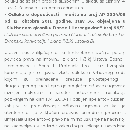
odluku da se stan proglasi službenim, u skladu sa članom 4.
stav 3. Zakona o stambenim odnosima.
• Odluka o dopustivosti i meritumu broj AP-2004/08
od 12. oktobra 2011. godine, stav 36, objavljena u
„Službenom glasniku Bosne i Hercegovine“ broj 99/11,
službeni stan, utvrđena povreda člana 1. Protokola broj 1 uz
Evropsku konvenciju i člana II/3.k) Ustava BiH
Ustavni sud zaključuje da u konkretnom slučaju postoji
povreda prava na imovinu iz člana II/3.k) Ustava Bosne i
Hercegovine i člana 1. Protokola broj 1 uz Evropsku
konvenciju jer se javna vlast, odlukom Vrhovnog suda
kojom su preinačene presude prvostepenog i
drugostepenog suda kojima je proglašen ništavim ugovor o
razmjeni nekretnina i naređena istovremena restitucija
pozivanjem na član 104. ZOO-a i odbijen apelantov tužbeni
zahtjev za proglašavanje ništavim ugovora za koji je
utvrđeno da je zaključen protivno prinudnim propisima,
umiješala u apelantovo pravo na mirno uživanje na način koji
ne zadovoljava standarde zakonitog miješanja u navedeno