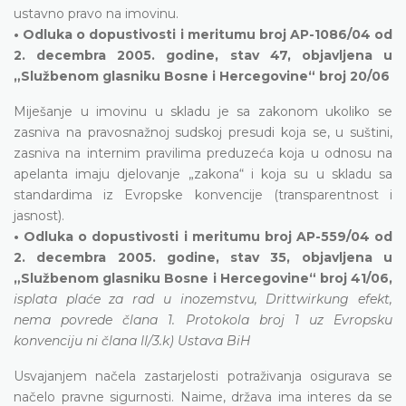
ustavno pravo na imovinu.
• Odluka o dopustivosti i meritumu broj AP-1086/04 od
2. decembra 2005. godine, stav 47, objavljena u
„Službenom glasniku Bosne i Hercegovine“ broj 20/06
Miješanje u imovinu u skladu je sa zakonom ukoliko se
zasniva na pravosnažnoj sudskoj presudi koja se, u suštini,
zasniva na internim pravilima preduzeća koja u odnosu na
apelanta imaju djelovanje „zakona“ i koja su u skladu sa
standardima iz Evropske konvencije (transparentnost i
jasnost).
• Odluka o dopustivosti i meritumu broj AP-559/04 od
2. decembra 2005. godine, stav 35, objavljena u
„Službenom glasniku Bosne i Hercegovine“ broj 41/06,
isplata plaće za rad u inozemstvu, Drittwirkung efekt,
nema povrede člana 1. Protokola broj 1 uz Evropsku
konvenciju ni člana II/3.k) Ustava BiH
Usvajanjem načela zastarjelosti potraživanja osigurava se
načelo pravne sigurnosti. Naime, država ima interes da se