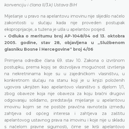
konvenciju i člana II/3.k) Ustava BiH
Miješanje u pravo na apelantovu imovinu nije slijedilo načelo
zakonitosti u slučaju kada nije proveden postupak
eksproprijacije, a tužena je ušla u apelantov posjed.
• Odluka o meritumu broj AP-1048/04 od 13. oktobra
2005. godine, stav 28, objavljena u „Službenom
glasniku Bosne i Hercegovine“ broj 4/06
Primjena odredbe člana 69. stav 10. Zakona o izvršnom
postupku, prema kojoj se dozvoljava mogućnost izvršenja
na nekretninama koje su u zajedničkom vlasništvu, u
konkretnom slučaju na stanu koji je u knjizi položenih
ugovora uknjižen kao apelantovo vlasništvo s dijelom 1/1,
zbog obaveze koja nije obaveza za koju bračni drugovi
odgovaraju solidarno, predstavlja miješanje u apelantovu
imovinu kojim se ne postiže pravična ravnoteža između
zahtjeva od općeg interesa i zahtjeva za zaštitu
apelantovog ustavnog prava na imovinu i koje nije u skladu
s načelom pravne sigurnosti, čime se krši apelantovo