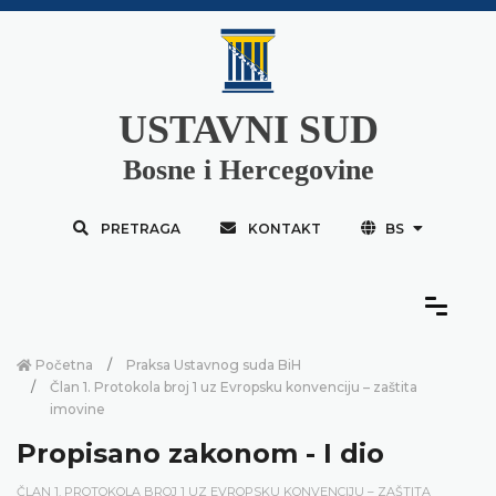
USTAVNI SUD
Bosne i Hercegovine
PRETRAGA
KONTAKT
BS
Početna
Praksa Ustavnog suda BiH
Član 1. Protokola broj 1 uz Evropsku konvenciju – zaštita
imovine
Propisano zakonom - I dio
ČLAN 1. PROTOKOLA BROJ 1 UZ EVROPSKU KONVENCIJU – ZAŠTITA