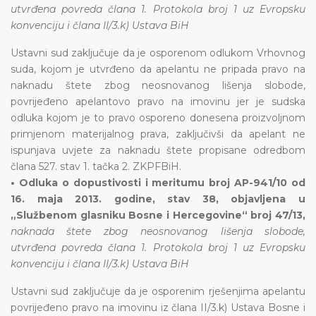
utvrđena povreda člana 1. Protokola broj 1 uz Evropsku
konvenciju i člana II/3.k) Ustava BiH
Ustavni sud zaključuje da je osporenom odlukom Vrhovnog
suda, kojom je utvrđeno da apelantu ne pripada pravo na
naknadu štete zbog neosnovanog lišenja slobode,
povrijeđeno apelantovo pravo na imovinu jer je sudska
odluka kojom je to pravo osporeno donesena proizvoljnom
primjenom materijalnog prava, zaključivši da apelant ne
ispunjava uvjete za naknadu štete propisane odredbom
člana 527. stav 1. tačka 2. ZKPFBiH.
• Odluka o dopustivosti i meritumu broj AP-941/10 od
16. maja 2013. godine, stav 38, objavljena u
„Službenom glasniku Bosne i Hercegovine“ broj 47/13,
naknada štete zbog neosnovanog lišenja slobode,
utvrđena povreda člana 1. Protokola broj 1 uz Evropsku
konvenciju i člana II/3.k) Ustava BiH
Ustavni sud zaključuje da je osporenim rješenjima apelantu
povrijeđeno pravo na imovinu iz člana II/3.k) Ustava Bosne i