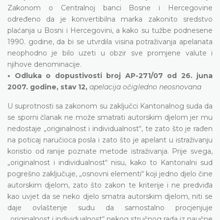
Zakonom o Centralnoj banci Bosne i Hercegovine
određeno da je konvertibilna marka zakonito sredstvo
plaćanja u Bosni i Hercegovini, a kako su tužbe podnesene
1990. godine, da bi se utvrdila visina potraživanja apelanata
neophodno je bilo uzeti u obzir sve promjene valute i
njihove denominacije.
• Odluka o dopustivosti broj AP-271/07 od 26. juna
2007. godine, stav 12,
apelacija očigledno neosnovana
U suprotnosti sa zakonom su zaključci Kantonalnog suda da
se sporni članak ne može smatrati autorskim djelom jer mu
nedostaje „originalnost i individualnost“, te zato što je rađen
na poticaj naručioca posla i zato što je apelant u istraživanju
koristio od ranije poznate metode istraživanja. Prije svega,
„originalnost i individualnost“ nisu, kako to Kantonalni sud
pogrešno zaključuje, „osnovni elementi“ koji jedno djelo čine
autorskim djelom, zato što zakon te kriterije i ne predviđa
kao uvjet da se neko djelo smatra autorskim djelom, niti se
daje ovlaštenje sudu da samostalno procjenjuje
„originalnost i individualnost“ nekog stručnog rada iz naučne