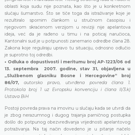
oblasti koja sudu nije poznata, kao što je u konkretnom
slučaju šumarstvo. Što se tiče toga da istraživanje koje je
rezultiralo spornim člankom u stručnom časopisu i
njegovom skraćenom verzijom u reviziji nije apelantova
ideja, već da je rađeno u timu i na poticaj naručioca,
Kantonalni sud je u potpunosti zanemario odredbe člana 28.
Zakona koje reguliraju upravo tu situaciju, odnosno odlučio
je suprotno toj odredbi.
• Odluka o dopustivosti i meritumu broj AP-1223/06 od
13. septembra 2007. godine, stav 31, objavljena u
„Službenom glasniku Bosne i Hercegovine“ broj
86/07,
autorsko pravo, utvrđena povreda člana 1.
Protokola broj 1 uz Evropsku konvenciju i člana II/3.k)
Ustava BiH
Postoji povreda prava na imovinu u slučaju kada se utvrdi da
je zbog nerazumnog i dugog trajanja parničnog postupka
došlo do potpunog obezvređivanja vrijednosti apelantovog
potraživanja. Na taj način dovedeno je u pitanje načelo