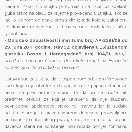
člana 9. Zakona o štrajku protumačio na način da apelanti
gube pravo na plaću za vrijeme provedeno u štrajku, iako se
radi o jednom od prava proisteklih iz rada koje je zakonom,
kolektivnim ugovorima i aktima samog poslodavca izričito
garantirano.
• Odluka o dopustivosti i meritumu broj AP-2581/08 od
29. juna 2011. godine, stav 52, objavljena u „Službenom
glasniku Bosne i Hercegovine“ broj 104/11,
štrajk,
utvrđena povreda člana 1. Protokola broj 1 uz Evropsku
konvenciju i člana II/3.k) Ustava BiH
Ustavni sud zaključuje da je osporenom odlukom Vrhovnog
suda kojom je utvrđeno da apelantu ne pripada stanarsko
pravo na predmetnom stanu, te da on ne može biti
predmet otkupa za koji je utvrđeno da nije službeni,
povrijeđeno apelantovo pravo na imovinu jer je sudska
odluka kojom je to pravo osporeno donesena proizvoljnom
primjenom materijalnog prava, s obzirom na to da organi
davaoca stana na korištenje nisu nikada donijeli formalnu