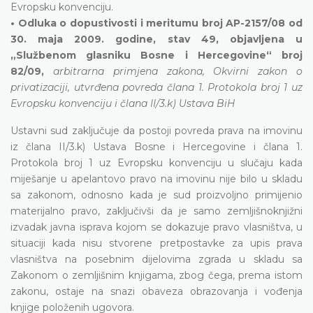
Evropsku konvenciju.
• Odluka o dopustivosti i meritumu broj AP-2157/08 od
30. maja 2009. godine, stav 49, objavljena u
„Službenom glasniku Bosne i Hercegovine“ broj
82/09,
arbitrarna primjena zakona, Okvirni zakon o
privatizaciji, utvrđena povreda člana 1. Protokola broj 1 uz
Evropsku konvenciju i člana II/3.k) Ustava BiH
Ustavni sud zaključuje da postoji povreda prava na imovinu
iz člana II/3.k) Ustava Bosne i Hercegovine i člana 1.
Protokola broj 1 uz Evropsku konvenciju u slučaju kada
miješanje u apelantovo pravo na imovinu nije bilo u skladu
sa zakonom, odnosno kada je sud proizvoljno primijenio
materijalno pravo, zaključivši da je samo zemljišnoknjižni
izvadak javna isprava kojom se dokazuje pravo vlasništva, u
situaciji kada nisu stvorene pretpostavke za upis prava
vlasništva na posebnim dijelovima zgrada u skladu sa
Zakonom o zemljišnim knjigama, zbog čega, prema istom
zakonu, ostaje na snazi obaveza obrazovanja i vođenja
knjige položenih ugovora.