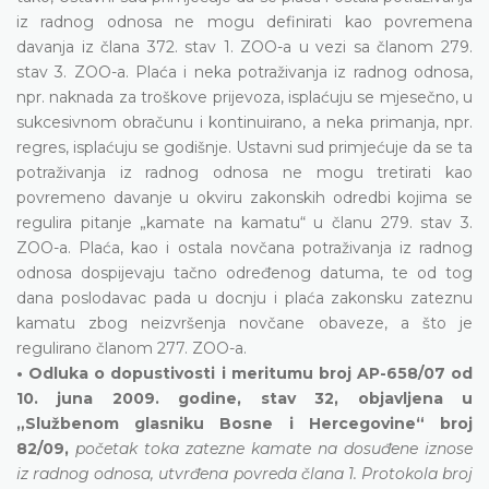
iz radnog odnosa ne mogu definirati kao povremena
davanja iz člana 372. stav 1. ZOO-a u vezi sa članom 279.
stav 3. ZOO-a. Plaća i neka potraživanja iz radnog odnosa,
npr. naknada za troškove prijevoza, isplaćuju se mjesečno, u
sukcesivnom obračunu i kontinuirano, a neka primanja, npr.
regres, isplaćuju se godišnje. Ustavni sud primjećuje da se ta
potraživanja iz radnog odnosa ne mogu tretirati kao
povremeno davanje u okviru zakonskih odredbi kojima se
regulira pitanje „kamate na kamatu“ u članu 279. stav 3.
ZOO-a. Plaća, kao i ostala novčana potraživanja iz radnog
odnosa dospijevaju tačno određenog datuma, te od tog
dana poslodavac pada u docnju i plaća zakonsku zateznu
kamatu zbog neizvršenja novčane obaveze, a što je
regulirano članom 277. ZOO-a.
• Odluka o dopustivosti i meritumu broj AP-658/07 od
10. juna 2009. godine, stav 32, objavljena u
„Službenom glasniku Bosne i Hercegovine“ broj
82/09,
početak toka zatezne kamate na dosuđene iznose
iz radnog odnosa, utvrđena povreda člana 1. Protokola broj