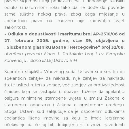
pravne sigurnosti koji podrazumijeva i donošenje sudskih
odluka u razumnom roku tako da ne dođe do povrede
same suštine nekog prava, zbog čega miješanje u
apelantovo pravo na imovinu nije zadovoljilo uvjet
zakonitosti.
• Odluka o dopustivosti i meritumu broj AP-2310/06 od
27. februara 2008. godine, stav 39, objavljena u
„Službenom glasniku Bosne i Hercegovine“ broj 32/08,
utvrđena povreda člana 1. Protokola broj 1 uz Evropsku
konvenciju i člana II/3.k) Ustava BiH
Suprotno stajalištu Vrhovnog suda, Ustavni sud smatra da
apelanticin zahtjev za naknadu nije zahtjev za naknadu
štete uslijed rušenja zgrade, već zahtjev za protivvrijednost
činidbe, koja se sastojala u obavezi tužene da apelantici
osigura minimalne stambene uvjete u smislu Zakona o
stambenim odnosima i Zakona o prostornom uređenju.
Stoga, Ustavni sud zaključuje da je osporenim odlukama
apelantica lišena imovine za koju je imala legitimno
očekivanje da će joj biti dodijeljena na osnovu navedenih