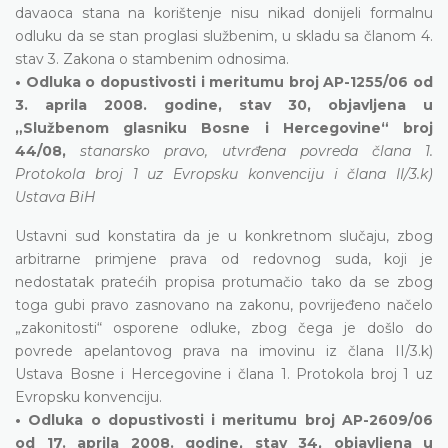
davaoca stana na korištenje nisu nikad donijeli formalnu
odluku da se stan proglasi službenim, u skladu sa članom 4.
stav 3. Zakona o stambenim odnosima.
• Odluka o dopustivosti i meritumu broj AP-1255/06 od
3. aprila 2008. godine, stav 30, objavljena u
„Službenom glasniku Bosne i Hercegovine“ broj
44/08,
stanarsko pravo, utvrđena povreda člana 1.
Protokola broj 1 uz Evropsku konvenciju i člana II/3.k)
Ustava BiH
Ustavni sud konstatira da je u konkretnom slučaju, zbog
arbitrarne primjene prava od redovnog suda, koji je
nedostatak pratećih propisa protumačio tako da se zbog
toga gubi pravo zasnovano na zakonu, povrijeđeno načelo
„zakonitosti“ osporene odluke, zbog čega je došlo do
povrede apelantovog prava na imovinu iz člana II/3.k)
Ustava Bosne i Hercegovine i člana 1. Protokola broj 1 uz
Evropsku konvenciju.
• Odluka o dopustivosti i meritumu broj AP-2609/06
od 17. aprila 2008. godine, stav 34, objavljena u