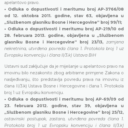
apelantovo pravo.
• Odluka o dopustivosti i meritumu broj AP-3766/08
od 12. oktobra 2011. godine, stav 63, objavljena u
„Službenom glasniku Bosne i Hercegovine“ broj 99/11;
• Odluka o dopustivosti i meritumu broj AP-219/10 od
28. februara 2013. godine, objavljena u „Službenom
glasniku Bosne i Hercegovine“ broj 23/13,
zamjena
nekretnina, utvrđena povreda člana 1. Protokola broj 1 uz
Evropsku konvenciju i člana II/3.k) Ustava BiH
Ustavni sud zaključuje da je miješanje u apelantovo pravo na
imovinu bilo nezakonito zbog arbitrarne primjene Zakona o
nasljeđivanju, što predstavlja povredu prava na imovinu iz
člana II/3.k) Ustava Bosne i Hercegovine i člana 1. Protokola
broj 1 uz Evropsku konvenciju.
• Odluka o dopustivosti i meritumu broj AP-69/09 od
23. februara 2012. godine, stav 39, objavljena u
„Službenom glasniku Bosne i Hercegovine“ broj 25/12,
ostavinski postupak, zastara, utvrđena povreda člana 1.
Protokola broj 1 uz Evropsku konvenciju i člana II/3.k)