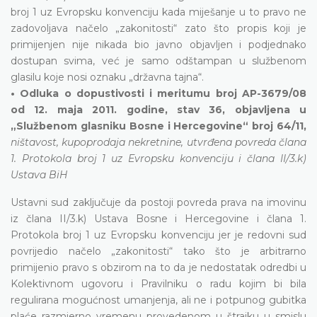
broj 1 uz Evropsku konvenciju kada miješanje u to pravo ne
zadovoljava načelo „zakonitosti“ zato što propis koji je
primijenjen nije nikada bio javno objavljen i podjednako
dostupan svima, već je samo odštampan u službenom
glasilu koje nosi oznaku „državna tajna“.
• Odluka o dopustivosti i meritumu broj AP-3679/08
od 12. maja 2011. godine, stav 36, objavljena u
„Službenom glasniku Bosne i Hercegovine“ broj 64/11,
ništavost, kupoprodaja nekretnine, utvrđena povreda člana
1. Protokola broj 1 uz Evropsku konvenciju i člana II/3.k)
Ustava BiH
Ustavni sud zaključuje da postoji povreda prava na imovinu
iz člana II/3.k) Ustava Bosne i Hercegovine i člana 1.
Protokola broj 1 uz Evropsku konvenciju jer je redovni sud
povrijedio načelo „zakonitosti“ tako što je arbitrarno
primijenio pravo s obzirom na to da je nedostatak odredbi u
Kolektivnom ugovoru i Pravilniku o radu kojim bi bila
regulirana mogućnost umanjenja, ali ne i potpunog gubitka
plaće razmjerno vremenu provedenom u štrajku u smislu