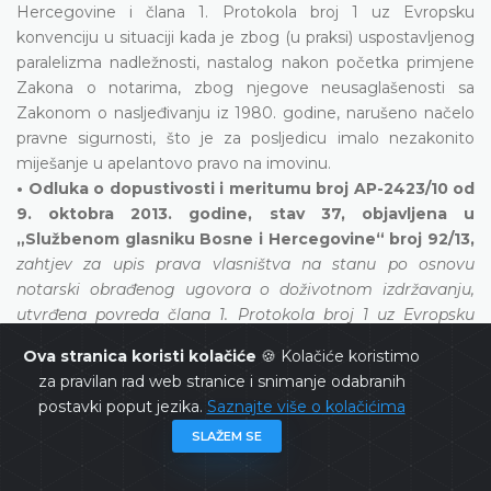
Hercegovine i člana 1. Protokola broj 1 uz Evropsku
konvenciju u situaciji kada je zbog (u praksi) uspostavljenog
paralelizma nadležnosti, nastalog nakon početka primjene
Zakona o notarima, zbog njegove neusaglašenosti sa
Zakonom o nasljeđivanju iz 1980. godine, narušeno načelo
pravne sigurnosti, što je za posljedicu imalo nezakonito
miješanje u apelantovo pravo na imovinu.
• Odluka o dopustivosti i meritumu broj AP-2423/10 od
9. oktobra 2013. godine, stav 37, objavljena u
„Službenom glasniku Bosne i Hercegovine“ broj 92/13,
zahtjev za upis prava vlasništva na stanu po osnovu
notarski obrađenog ugovora o doživotnom izdržavanju,
utvrđena povreda člana 1. Protokola broj 1 uz Evropsku
konvenciju i člana II/3.k) Ustava BiH
Ova stranica koristi kolačiće
🍪 Kolačiće koristimo
za pravilan rad web stranice i snimanje odabranih
Ustavni sud zaključuje da postoji kršenje prava na imovinu iz
postavki poput jezika.
Saznajte više o kolačićima
člana II/3.k) Ustava Bosne i Hercegovine i člana 1. Protokola
broj 1 uz Evropsku konvenciju kada miješanje u imovinu ne
SLAŽEM SE
ispunjava zahtjev „zakonitosti“ u smislu Evropske
konvencije zato što je važeći zakon isključio mogućnost da