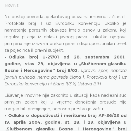
IMOVINE
Ne postoji povreda apelantovog prava na imovinu iz člana 1.
Protokola broj 1 uz Evropsku konvenciju ukoliko je
nametanje poreznih obaveza imalo osnov u zakonu koji
regulira pitanja iz oblasti javnog prava i ukoliko njegova
primjena nije izazvala prekomjeran i disproporcionalan teret
za pojedinca ili pravni subjekt.
• Odluka broj U-27/01 od 28. septembra 2001.
godine, stav 29, objavljena u „Službenom glasniku
Bosne i Hercegovine“ broj 8/02,
upravni spor, naplata
javnih prihoda, nema povrede člana 1. Protokola broj 1 uz
Evropsku konvenciju ni člana II/3.k) Ustava BiH
Lišavanje imovine nije zakonito u situaciji kada nadležni sud
primijeni zakon koji u vrijeme donošenja presude nije
mogao biti primijenjen, odnosno prestao je važiti.
• Odluka o dopustivosti i meritumu broj AP-36/03 od
19. aprila 2004. godine, st. 28. i 29, objavljena u
„Službenom glasniku Bosne i Hercegovine“ broj