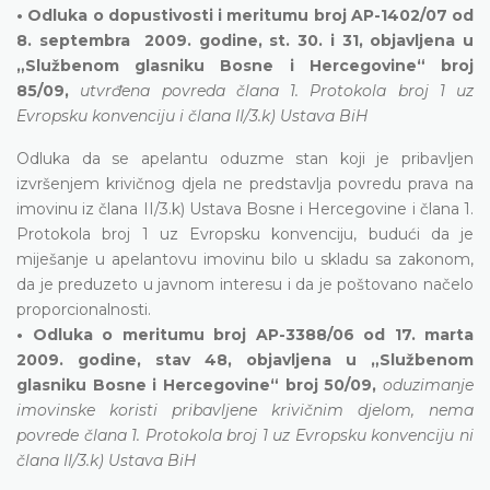
• Odluka o dopustivosti i meritumu broj AP-1402/07 od
8. septembra 2009. godine, st. 30. i 31, objavljena u
„Službenom glasniku Bosne i Hercegovine“ broj
85/09,
utvrđena povreda člana 1. Protokola broj 1 uz
Evropsku konvenciju i člana II/3.k) Ustava BiH
Odluka da se apelantu oduzme stan koji je pribavljen
izvršenjem krivičnog djela ne predstavlja povredu prava na
imovinu iz člana II/3.k) Ustava Bosne i Hercegovine i člana 1.
Protokola broj 1 uz Evropsku konvenciju, budući da je
miješanje u apelantovu imovinu bilo u skladu sa zakonom,
da je preduzeto u javnom interesu i da je poštovano načelo
proporcionalnosti.
• Odluka o meritumu broj AP-3388/06 od 17. marta
2009. godine, stav 48, objavljena u „Službenom
glasniku Bosne i Hercegovine“ broj 50/09,
oduzimanje
imovinske koristi pribavljene krivičnim djelom, nema
povrede člana 1. Protokola broj 1 uz Evropsku konvenciju ni
člana II/3.k) Ustava BiH