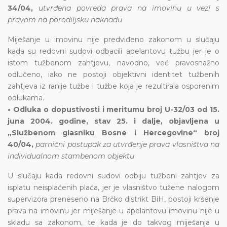
34/04,
utvrđena povreda prava na imovinu u vezi s
pravom na porodiljsku naknadu
Miješanje u imovinu nije predviđeno zakonom u slučaju
kada su redovni sudovi odbacili apelantovu tužbu jer je o
istom tužbenom zahtjevu, navodno, već pravosnažno
odlučeno, iako ne postoji objektivni identitet tužbenih
zahtjeva iz ranije tužbe i tužbe koja je rezultirala osporenim
odlukama.
• Odluka o dopustivosti i meritumu broj U-32/03 od 15.
juna 2004. godine, stav 25. i dalje, objavljena u
„Službenom glasniku Bosne i Hercegovine“ broj
40/04,
parnični postupak za utvrđenje prava vlasništva na
individualnom stambenom objektu
U slučaju kada redovni sudovi odbiju tužbeni zahtjev za
isplatu neisplaćenih plaća, jer je vlasništvo tužene nalogom
supervizora preneseno na Brčko distrikt BiH, postoji kršenje
prava na imovinu jer miješanje u apelantovu imovinu nije u
skladu sa zakonom, te kada je do takvog miješanja u