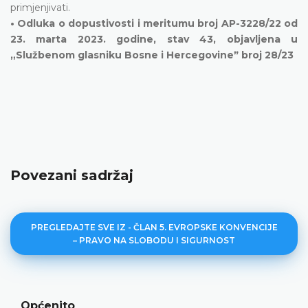
primjenjivati.
• Odluka o dopustivosti i meritumu broj AP-3228/22 od
23. marta 2023. godine, stav 43, objavljena u
„Službenom glasniku Bosne i Hercegovineˮ broj 28/23
Povezani sadržaj
PREGLEDAJTE SVE IZ - ČLAN 5. EVROPSKE KONVENCIJE
– PRAVO NA SLOBODU I SIGURNOST
Općenito