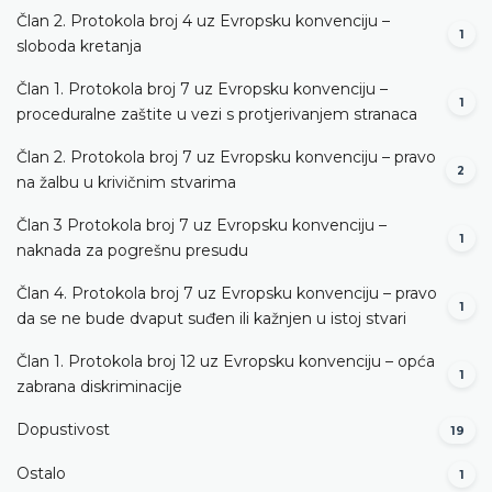
Član 2. Protokola broj 4 uz Evropsku konvenciju –
1
sloboda kretanja
Član 1. Protokola broj 7 uz Evropsku konvenciju –
1
proceduralne zaštite u vezi s protjerivanjem stranaca
Član 2. Protokola broj 7 uz Evropsku konvenciju – pravo
2
na žalbu u krivičnim stvarima
Član 3 Protokola broj 7 uz Evropsku konvenciju –
1
naknada za pogrešnu presudu
Član 4. Protokola broj 7 uz Evropsku konvenciju – pravo
1
da se ne bude dvaput suđen ili kažnjen u istoj stvari
Član 1. Protokola broj 12 uz Evropsku konvenciju – opća
1
zabrana diskriminacije
Dopustivost
19
Ostalo
1