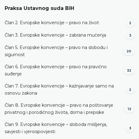
Praksa Ustavnog suda BiH
Član 2. Evropske konvencije – pravo na život
2
Član 3. Evropske konvencije – zabrana mučenja
3
Član 5. Evropske konvencije – pravo na slobodu i
20
sigurnost
Član 6. Evropske konvencije – pravo na pravično
32
suđenje
Član 7. Evropske konvencije – kažnjavanje samo na
2
osnovu zakona
Član 8. Evropske konvencije – pravo na poštovanje
12
privatnog i porodičnog života, doma i prepiske
Član 9. Evropske konvencije – sloboda mišljenja,
3
savjesti i vjeroispovijesti