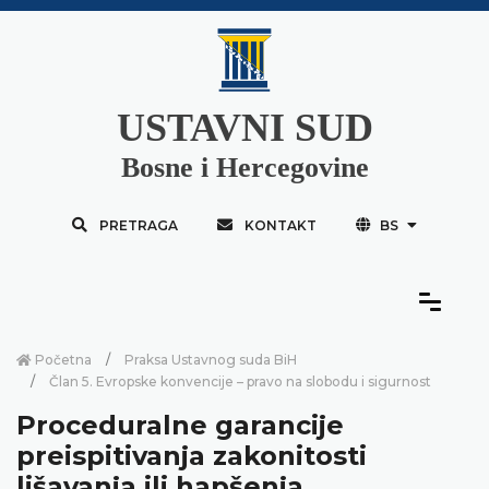
USTAVNI SUD
Bosne i Hercegovine
PRETRAGA
KONTAKT
BS
Početna
Praksa Ustavnog suda BiH
Član 5. Evropske konvencije – pravo na slobodu i sigurnost
Proceduralne garancije
preispitivanja zakonitosti
lišavanja ili hapšenja