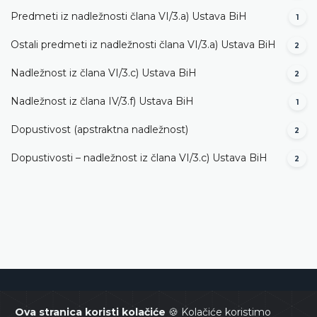
Predmeti iz nadležnosti člana VI/3.а) Ustava BiH
1
Ostali predmeti iz nadležnosti člana VI/3.а) Ustava BiH
2
Nadležnost iz člana VI/3.c) Ustava BiH
2
Nadležnost iz člana IV/3.f) Ustava BiH
1
Dopustivost (apstraktna nadležnost)
2
Dopustivosti – nadležnost iz člana VI/3.c) Ustava BiH
2
Ustavni sud Bosne i Hercegovine
Ova stranica koristi kolačiće
🍪 Kolačiće koristimo