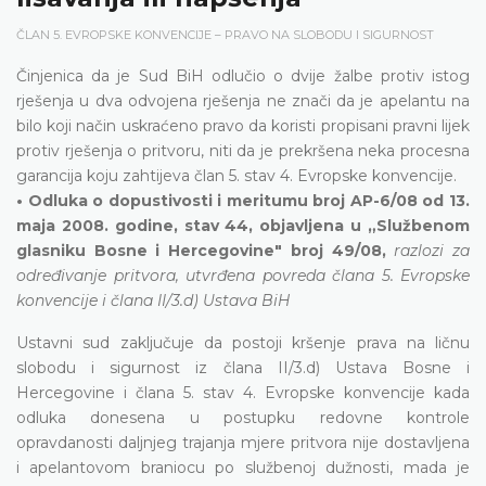
ČLAN 5. EVROPSKE KONVENCIJE – PRAVO NA SLOBODU I SIGURNOST
Činjenica da je Sud BiH odlučio o dvije žalbe protiv istog
rješenja u dva odvojena rješenja ne znači da je apelantu na
bilo koji način uskraćeno pravo da koristi propisani pravni lijek
protiv rješenja o pritvoru, niti da je prekršena neka procesna
garancija koju zahtijeva član 5. stav 4. Evropske konvencije.
• Odluka o dopustivosti i meritumu broj AP-6/08 od 13.
maja 2008. godine, stav 44, objavljena u „Službenom
glasniku Bosne i Hercegovine" broj 49/08,
razlozi za
određivanje pritvora, utvrđena povreda člana 5. Evropske
konvencije i člana II/3.d) Ustava BiH
Ustavni sud zaključuje da postoji kršenje prava na ličnu
slobodu i sigurnost iz člana II/3.d) Ustava Bosne i
Hercegovine i člana 5. stav 4. Evropske konvencije kada
odluka donesena u postupku redovne kontrole
opravdanosti daljnjeg trajanja mjere pritvora nije dostavljena
i apelantovom braniocu po službenoj dužnosti, mada je