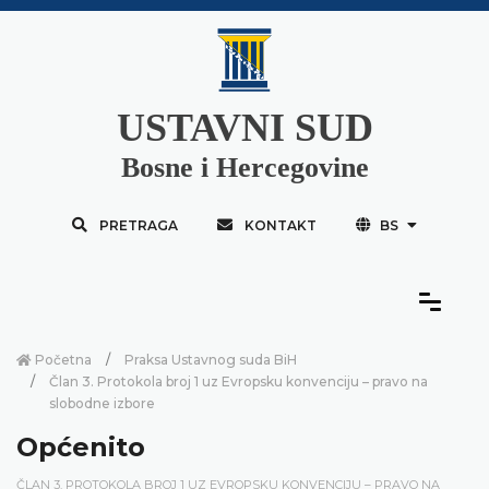
USTAVNI SUD
Bosne i Hercegovine
PRETRAGA
KONTAKT
BS
Početna
Praksa Ustavnog suda BiH
Član 3. Protokola broj 1 uz Evropsku konvenciju – pravo na
slobodne izbore
Općenito
ČLAN 3. PROTOKOLA BROJ 1 UZ EVROPSKU KONVENCIJU – PRAVO NA