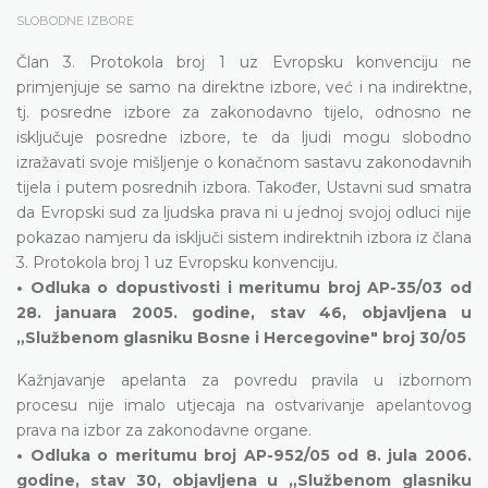
SLOBODNE IZBORE
Član 3. Protokola broj 1 uz Evropsku konvenciju ne
primjenjuje se samo na direktne izbore, već i na indirektne,
tj. posredne izbore za zakonodavno tijelo, odnosno ne
isključuje posredne izbore, te da ljudi mogu slobodno
izražavati svoje mišljenje o konačnom sastavu zakonodavnih
tijela i putem posrednih izbora. Također, Ustavni sud smatra
da Evropski sud za ljudska prava ni u jednoj svojoj odluci nije
pokazao namjeru da isključi sistem indirektnih izbora iz člana
3. Protokola broj 1 uz Evropsku konvenciju.
• Odluka o dopustivosti i meritumu broj AP-35/03 od
28. januara 2005. godine, stav 46, objavljena u
„Službenom glasniku Bosne i Hercegovine" broj 30/05
Kažnjavanje apelanta za povredu pravila u izbornom
procesu nije imalo utjecaja na ostvarivanje apelantovog
prava na izbor za zakonodavne organe.
• Odluka o meritumu broj AP-952/05 od 8. jula 2006.
godine, stav 30, objavljena u „Službenom glasniku