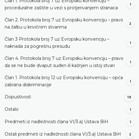
Član 1. Protokola broj 7 uz Evropsku konvenciju –
1
proceduralne zaštite u vezi s protjerivanjem stranaca
Član 2. Protokola broj 7 uz Evropsku konvenciju – pravo
2
na žalbu u krivičnim stvarima
Član 3 Protokola broj 7 uz Evropsku konvenciju –
1
naknada za pogrešnu presudu
Član 4. Protokola broj 7 uz Evropsku konvenciju – pravo
1
da se ne bude dvaput suđen ili kažnjen u istoj stvari
Član 1. Protokola broj 12 uz Evropsku konvenciju – opća
1
zabrana diskriminacije
Dopustivost
19
Ostalo
1
Predmeti iz nadležnosti člana VI/3.а) Ustava BiH
1
Ostali predmeti iz nadležnosti člana VI/3.а) Ustava BiH
2