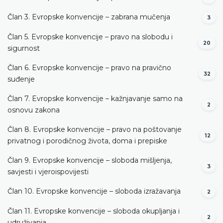
Član 3. Evropske konvencije – zabrana mučenja
3
Član 5. Evropske konvencije – pravo na slobodu i
20
sigurnost
Član 6. Evropske konvencije – pravo na pravično
32
suđenje
Član 7. Evropske konvencije – kažnjavanje samo na
2
osnovu zakona
Član 8. Evropske konvencije – pravo na poštovanje
12
privatnog i porodičnog života, doma i prepiske
Član 9. Evropske konvencije – sloboda mišljenja,
3
savjesti i vjeroispovijesti
Član 10. Evropske konvencije – sloboda izražavanja
2
Član 11. Evropske konvencije – sloboda okupljanja i
2
udruživanja