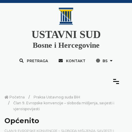
USTAVNI SUD
Bosne i Hercegovine
PRETRAGA
KONTAKT
BS
Početna
Praksa Ustavnog suda BiH
Član 9. Evropske konvencije – sloboda mišljenja, savjesti i
vjeroispovijesti
Općenito
ČLAN 9. EVROPSKE KONVENCIJE – SLOBODA MIŠLJENJA, SAVJESTI I