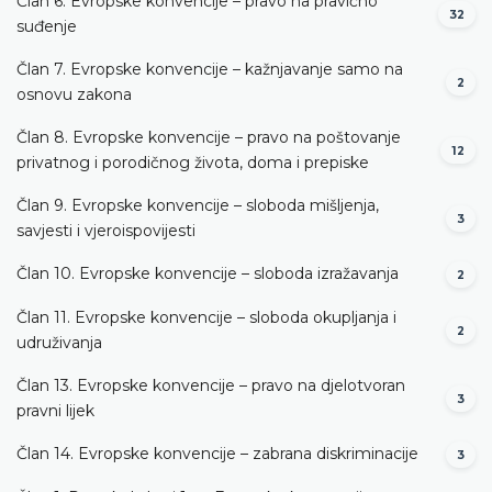
Član 6. Evropske konvencije – pravo na pravično
32
suđenje
Član 7. Evropske konvencije – kažnjavanje samo na
2
osnovu zakona
Član 8. Evropske konvencije – pravo na poštovanje
12
privatnog i porodičnog života, doma i prepiske
Član 9. Evropske konvencije – sloboda mišljenja,
3
savjesti i vjeroispovijesti
Član 10. Evropske konvencije – sloboda izražavanja
2
Član 11. Evropske konvencije – sloboda okupljanja i
2
udruživanja
Član 13. Evropske konvencije – pravo na djelotvoran
3
pravni lijek
Član 14. Evropske konvencije – zabrana diskriminacije
3