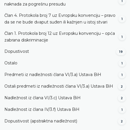
1
naknada za pogrešnu presudu
Član 4. Protokola broj 7 uz Evropsku konvenciju – pravo
1
da se ne bude dvaput suđen ili kažnjen u istoj stvari
Član 1. Protokola broj 12 uz Evropsku konvenciju – opća
1
zabrana diskriminacije
Dopustivost
19
Ostalo
1
Predmeti iz nadležnosti člana VI/3.а) Ustava BiH
1
Ostali predmeti iz nadležnosti člana VI/3.а) Ustava BiH
2
Nadležnost iz člana VI/3.c) Ustava BiH
2
Nadležnost iz člana IV/3.f) Ustava BiH
1
Dopustivost (apstraktna nadležnost)
2