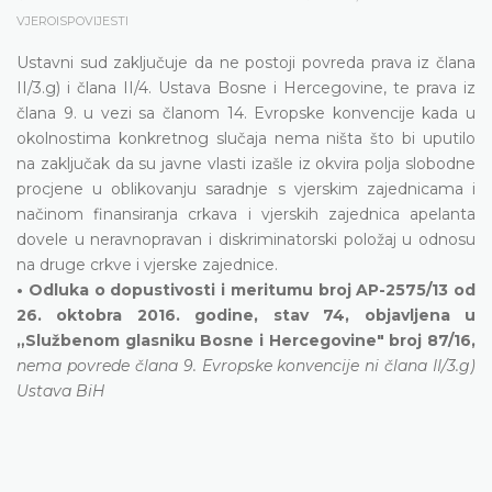
VJEROISPOVIJESTI
Ustavni sud zaključuje da ne postoji povreda prava iz člana
II/3.g) i člana II/4. Ustava Bosne i Hercegovine, te prava iz
člana 9. u vezi sa članom 14. Evropske konvencije kada u
okolnostima konkretnog slučaja nema ništa što bi uputilo
na zaključak da su javne vlasti izašle iz okvira polja slobodne
procjene u oblikovanju saradnje s vjerskim zajednicama i
načinom finansiranja crkava i vjerskih zajednica apelanta
dovele u neravnopravan i diskriminatorski položaj u odnosu
na druge crkve i vjerske zajednice.
• Odluka o dopustivosti i meritumu broj AP-2575/13 od
26. oktobra 2016. godine, stav 74, objavljena u
„Službenom glasniku Bosne i Hercegovine" broj 87/16,
nema povrede člana 9. Evropske konvencije ni člana II/3.g)
Ustava BiH