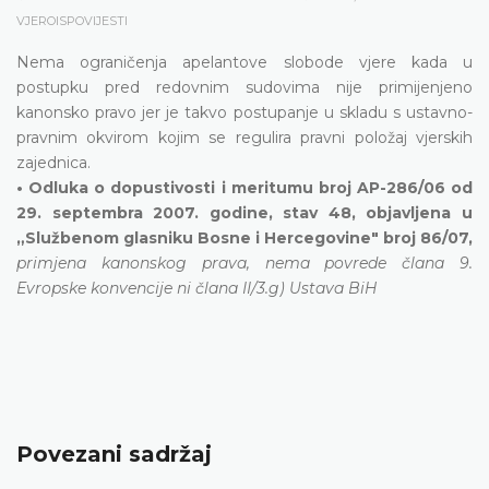
VJEROISPOVIJESTI
Nema ograničenja apelantove slobode vjere kada u
postupku pred redovnim sudovima nije primijenjeno
kanonsko pravo jer je takvo postupanje u skladu s ustavno-
pravnim okvirom kojim se regulira pravni položaj vjerskih
zajednica.
• Odluka o dopustivosti i meritumu broj AP-286/06 od
29. septembra 2007. godine, stav 48, objavljena u
„Službenom glasniku Bosne i Hercegovine" broj 86/07,
primjena kanonskog prava, nema povrede člana 9.
Evropske konvencije ni člana II/3.g) Ustava BiH
Povezani sadržaj