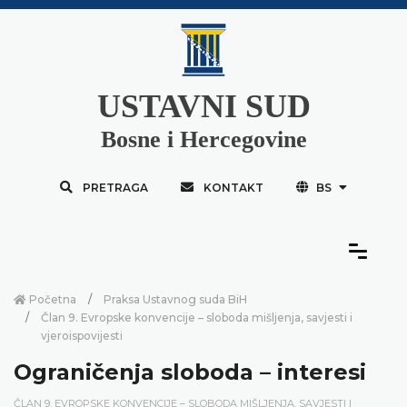
USTAVNI SUD
Bosne i Hercegovine
PRETRAGA
KONTAKT
BS
Početna
Praksa Ustavnog suda BiH
Član 9. Evropske konvencije – sloboda mišljenja, savjesti i
vjeroispovijesti
Ograničenja sloboda – interesi
ČLAN 9. EVROPSKE KONVENCIJE – SLOBODA MIŠLJENJA, SAVJESTI I