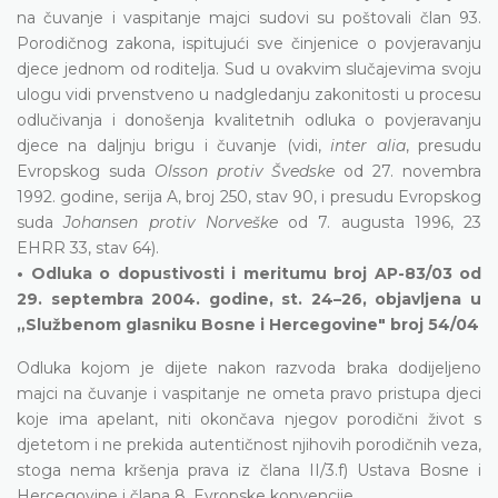
na čuvanje i vaspitanje majci sudovi su poštovali član 93.
Porodičnog zakona, ispitujući sve činjenice o povjeravanju
djece jednom od roditelja. Sud u ovakvim slučajevima svoju
ulogu vidi prvenstveno u nadgledanju zakonitosti u procesu
odlučivanja i donošenja kvalitetnih odluka o povjeravanju
djece na daljnju brigu i čuvanje (vidi,
inter alia
, presudu
Evropskog suda
Olsson protiv Švedske
od 27. novembra
1992. godine, serija A, broj 250, stav 90, i presudu Evropskog
suda
Johansen protiv Norveške
od 7. augusta 1996, 23
EHRR 33, stav 64).
• Odluka o dopustivosti i meritumu broj AP-83/03 od
29. septembra 2004. godine, st. 24–26, objavljena u
„Službenom glasniku Bosne i Hercegovine" broj 54/04
Odluka kojom je dijete nakon razvoda braka dodijeljeno
majci na čuvanje i vaspitanje ne ometa pravo pristupa djeci
koje ima apelant, niti okončava njegov porodični život s
djetetom i ne prekida autentičnost njihovih porodičnih veza,
stoga nema kršenja prava iz člana II/3.f) Ustava Bosne i
Hercegovine i člana 8. Evropske konvencije.