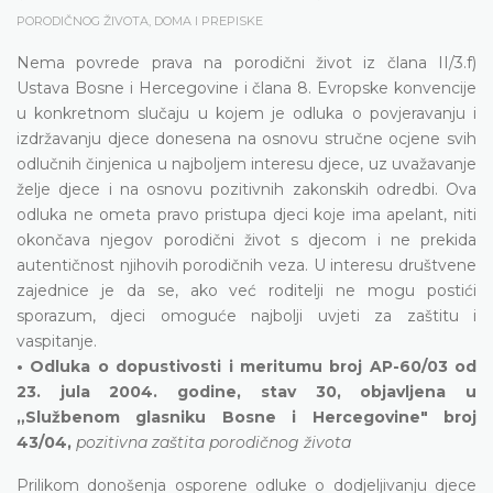
PORODIČNOG ŽIVOTA, DOMA I PREPISKE
Nema povrede prava na porodični život iz člana II/3.f)
Ustava Bosne i Hercegovine i člana 8. Evropske konvencije
u konkretnom slučaju u kojem je odluka o povjeravanju i
izdržavanju djece donesena na osnovu stručne ocjene svih
odlučnih činjenica u najboljem interesu djece, uz uvažavanje
želje djece i na osnovu pozitivnih zakonskih odredbi. Ova
odluka ne ometa pravo pristupa djeci koje ima apelant, niti
okončava njegov porodični život s djecom i ne prekida
autentičnost njihovih porodičnih veza. U interesu društvene
zajednice je da se, ako već roditelji ne mogu postići
sporazum, djeci omoguće najbolji uvjeti za zaštitu i
vaspitanje.
• Odluka o dopustivosti i meritumu broj AP-60/03 od
23. jula 2004. godine, stav 30, objavljena u
„Službenom glasniku Bosne i Hercegovine" broj
43/04,
pozitivna zaštita porodičnog života
Prilikom donošenja osporene odluke o dodjeljivanju djece