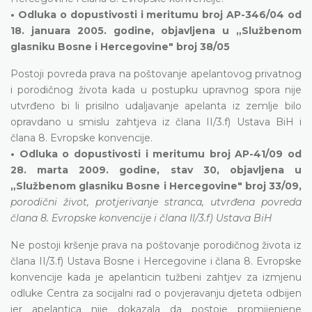
• Odluka o dopustivosti i meritumu broj AP-346/04 od
18. januara 2005. godine, objavljena u „Službenom
glasniku Bosne i Hercegovine" broj 38/05
Postoji povreda prava na poštovanje apelantovog privatnog
i porodičnog života kada u postupku upravnog spora nije
utvrđeno bi li prisilno udaljavanje apelanta iz zemlje bilo
opravdano u smislu zahtjeva iz člana II/3.f) Ustava BiH i
člana 8. Evropske konvencije.
• Odluka o dopustivosti i meritumu broj AP-41/09 od
28. marta 2009. godine, stav 30, objavljena u
„Službenom glasniku Bosne i Hercegovine" broj 33/09,
porodični život, protjerivanje stranca, utvrđena povreda
člana 8. Evropske konvencije i člana II/3.f) Ustava BiH
Ne postoji kršenje prava na poštovanje porodičnog života iz
člana II/3.f) Ustava Bosne i Hercegovine i člana 8. Evropske
konvencije kada je apelanticin tužbeni zahtjev za izmjenu
odluke Centra za socijalni rad o povjeravanju djeteta odbijen
jer apelantica nije dokazala da postoje promijenjene