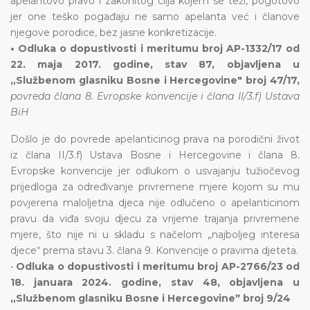
apelantovo pravo i zakonitog cilja kojem se teži, pogotovo
jer one teško pogađaju ne samo apelanta već i članove
njegove porodice, bez jasne konkretizacije.
• Odluka o dopustivosti i meritumu broj AP-1332/17 od
22. maja 2017. godine, stav 87, objavljena u
„Službenom glasniku Bosne i Hercegovine" broj 47/17,
povreda člana 8. Evropske konvencije i člana II/3.f) Ustava
BiH
Došlo je do povrede apelanticinog prava na porodični život
iz člana II/3.f) Ustava Bosne i Hercegovine i člana 8.
Evropske konvencije jer odlukom o usvajanju tužiočevog
prijedloga za određivanje privremene mjere kojom su mu
povjerena maloljetna djeca nije odlučeno o apelanticinom
pravu da viđa svoju djecu za vrijeme trajanja privremene
mjere, što nije ni u skladu s načelom „najboljeg interesa
djece“ prema stavu 3. člana 9. Konvencije o pravima djeteta.
•
Odluka o dopustivosti i meritumu broj AP-2766/23 od
18. januara 2024. godine, stav 48, objavljena u
„Službenom glasniku Bosne i Hercegovineˮ broj 9/24