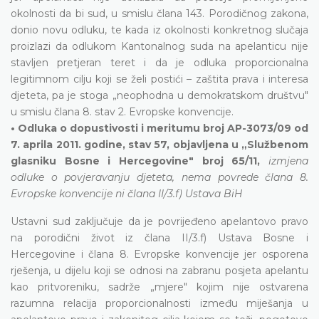
okolnosti da bi sud, u smislu člana 143. Porodičnog zakona,
donio novu odluku, te kada iz okolnosti konkretnog slučaja
proizlazi da odlukom Kantonalnog suda na apelanticu nije
stavljen pretjeran teret i da je odluka proporcionalna
legitimnom cilju koji se želi postići – zaštita prava i interesa
djeteta, pa je stoga „neophodna u demokratskom društvu"
u smislu člana 8. stav 2. Evropske konvencije.
• Odluka o dopustivosti i meritumu broj AP-3073/09 od
7. aprila 2011. godine, stav 57, objavljena u „Službenom
glasniku Bosne i Hercegovine" broj 65/11,
izmjena
odluke o povjeravanju djeteta, nema povrede člana 8.
Evropske konvencije ni člana II/3.f) Ustava BiH
Ustavni sud zaključuje da je povrijeđeno apelantovo pravo
na porodični život iz člana II/3.f) Ustava Bosne i
Hercegovine i člana 8. Evropske konvencije jer osporena
rješenja, u dijelu koji se odnosi na zabranu posjeta apelantu
kao pritvoreniku, sadrže „mjere" kojim nije ostvarena
razumna relacija proporcionalnosti između miješanja u