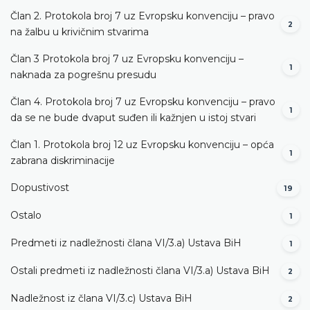
Član 2. Protokola broj 7 uz Evropsku konvenciju – pravo
2
na žalbu u krivičnim stvarima
Član 3 Protokola broj 7 uz Evropsku konvenciju –
1
naknada za pogrešnu presudu
Član 4. Protokola broj 7 uz Evropsku konvenciju – pravo
1
da se ne bude dvaput suđen ili kažnjen u istoj stvari
Član 1. Protokola broj 12 uz Evropsku konvenciju – opća
1
zabrana diskriminacije
Dopustivost
19
Ostalo
1
Predmeti iz nadležnosti člana VI/3.а) Ustava BiH
1
Ostali predmeti iz nadležnosti člana VI/3.а) Ustava BiH
2
Nadležnost iz člana VI/3.c) Ustava BiH
2