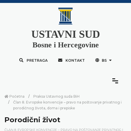
USTAVNI SUD
Bosne i Hercegovine
PRETRAGA
KONTAKT
BS
Početna
Praksa Ustavnog suda BiH
Član 8. Evropske konvencije – pravo na poštovanje privatnog i
porodičnog života, doma i prepiske
Porodični život
ČLAN 8. EVROPSKE KONVENCIJE – PRAVO NA POŠTOVANJE PRIVATNOG I