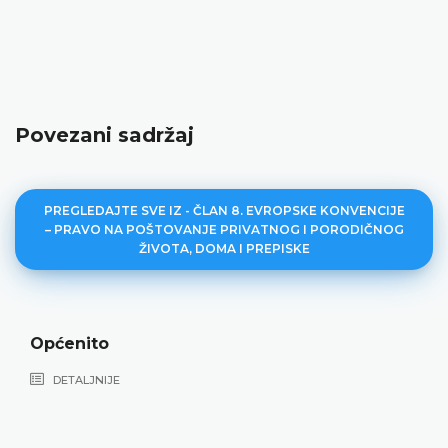
Povezani sadržaj
PREGLEDAJTE SVE IZ - ČLAN 8. EVROPSKE KONVENCIJE
– PRAVO NA POŠTOVANJE PRIVATNOG I PORODIČNOG
ŽIVOTA, DOMA I PREPISKE
pćenito
P
DETALJNIJE