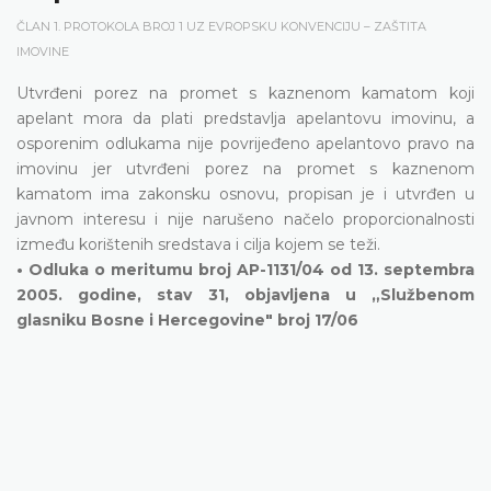
ČLAN 1. PROTOKOLA BROJ 1 UZ EVROPSKU KONVENCIJU – ZAŠTITA
IMOVINE
Utvrđeni porez na promet s kaznenom kamatom koji
apelant mora da plati predstavlja apelantovu imovinu, a
osporenim odlukama nije povrijeđeno apelantovo pravo na
imovinu jer utvrđeni porez na promet s kaznenom
kamatom ima zakonsku osnovu, propisan je i utvrđen u
javnom interesu i nije narušeno načelo proporcionalnosti
između korištenih sredstava i cilja kojem se teži.
• Odluka o meritumu broj AP-1131/04 od 13. septembra
2005. godine, stav 31, objavljena u „Službenom
glasniku Bosne i Hercegovine" broj 17/06