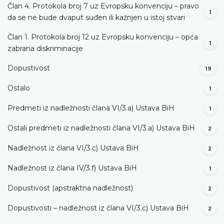
Član 4. Protokola broj 7 uz Evropsku konvenciju – pravo
1
da se ne bude dvaput suđen ili kažnjen u istoj stvari
Član 1. Protokola broj 12 uz Evropsku konvenciju – opća
1
zabrana diskriminacije
Dopustivost
19
Ostalo
1
Predmeti iz nadležnosti člana VI/3.а) Ustava BiH
1
Ostali predmeti iz nadležnosti člana VI/3.а) Ustava BiH
2
Nadležnost iz člana VI/3.c) Ustava BiH
2
Nadležnost iz člana IV/3.f) Ustava BiH
1
Dopustivost (apstraktna nadležnost)
2
Dopustivosti – nadležnost iz člana VI/3.c) Ustava BiH
2