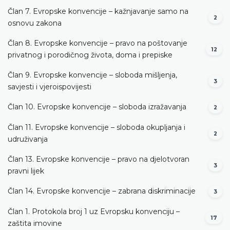
Član 7. Evropske konvencije – kažnjavanje samo na
2
osnovu zakona
Član 8. Evropske konvencije – pravo na poštovanje
12
privatnog i porodičnog života, doma i prepiske
Član 9. Evropske konvencije – sloboda mišljenja,
3
savjesti i vjeroispovijesti
Član 10. Evropske konvencije – sloboda izražavanja
2
Član 11. Evropske konvencije – sloboda okupljanja i
2
udruživanja
Član 13. Evropske konvencije – pravo na djelotvoran
3
pravni lijek
Član 14. Evropske konvencije – zabrana diskriminacije
3
Član 1. Protokola broj 1 uz Evropsku konvenciju –
17
zaštita imovine