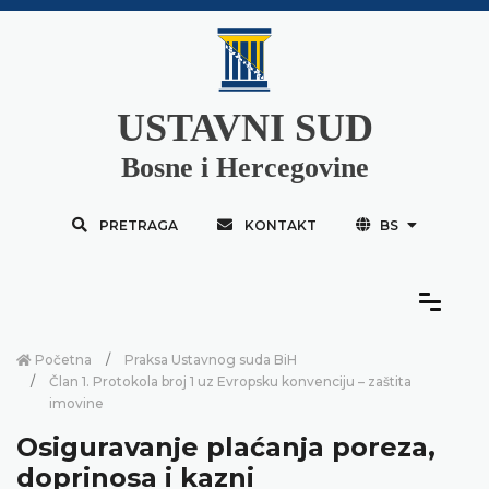
USTAVNI SUD
Bosne i Hercegovine
PRETRAGA
KONTAKT
BS
Početna
Praksa Ustavnog suda BiH
Član 1. Protokola broj 1 uz Evropsku konvenciju – zaštita
imovine
Osiguravanje plaćanja poreza,
doprinosa i kazni