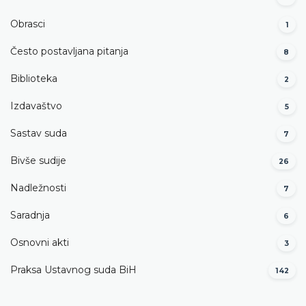
Obrasci
1
Često postavljana pitanja
8
Biblioteka
2
Izdavaštvo
5
Sastav suda
7
Bivše sudije
26
Nadležnosti
7
Saradnja
6
Osnovni akti
3
Praksa Ustavnog suda BiH
142