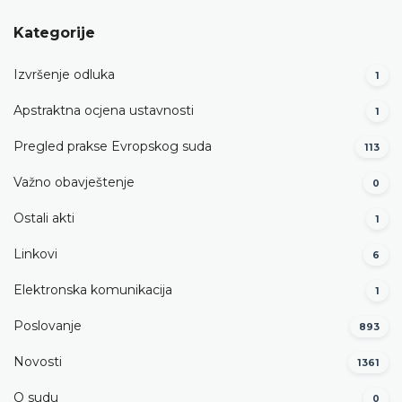
Kategorije
Izvršenje odluka
1
Apstraktna ocjena ustavnosti
1
Pregled prakse Evropskog suda
113
Važno obavještenje
0
Ostali akti
1
Linkovi
6
Elektronska komunikacija
1
Poslovanje
893
Novosti
1361
O sudu
0