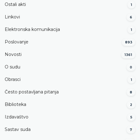
Ostali akti
1
Linkovi
6
Elektronska komunikacija
1
Poslovanje
893
Novosti
1361
O sudu
0
Obrasci
1
Često postavljana pitanja
8
Biblioteka
2
Izdavaštvo
5
Sastav suda
7