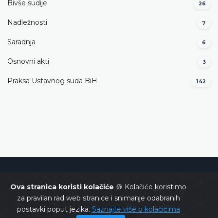
Bivše sudije
26
Nadležnosti
7
Saradnja
6
Osnovni akti
3
Praksa Ustavnog suda BiH
142
Ustavni sud Bosne i Hercegovine
Ova stranica koristi kolačiće
🍪 Kolačiće koristimo
za pravilan rad web stranice i snimanje odabranih
postavki poput jezika.
Saznajte više o kolačićima