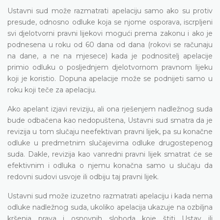
Ustavni sud može razmatrati apelaciju samo ako su protiv
presude, odnosno odluke koja se njome osporava, iscrpljeni
svi djelotvorni pravni lijekovi mogući prema zakonu i ako je
podnesena u roku od 60 dana od dana (rokovi se računaju
na dane, a ne na mjesece) kada je podnositelj apelacije
primio odluku o posljednjem djelotvornom pravnom lijeku
koji je koristio. Dopuna apelacije može se podnijeti samo u
roku koji teče za apelaciju.
Ako apelant izjavi reviziju, ali ona rješenjem nadležnog suda
bude odbačena kao nedopuštena, Ustavni sud smatra da je
revizija u tom slučaju neefektivan pravni lijek, pa su konačne
odluke u predmetnim slučajevima odluke drugostepenog
suda. Dakle, revizija kao vanredni pravni lijek smatrat će se
efektivnim i odluka o njemu konačna samo u slučaju da
redovni sudovi usvoje ili odbiju taj pravni lijek.
Ustavni sud može izuzetno razmatrati apelaciju i kada nema
odluke nadležnog suda, ukoliko apelacija ukazuje na ozbiljna
kršenja prava i osnovnih sloboda koje štiti Ustav ili