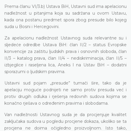
Prema članu VI/3.b) Ustava BiH, Ustavni sud ima apelacionu
nadležnost u pitanjima koja su sadržana u ovom Ustavu,
kada ona postanu predmet spora zbog presude bilo kojeg
suda u Bosni i Hercegovini.
Za apelacionu nadležnost Ustavnog suda relevantne su i
sljedeće odredbe Ustava BiH: član II/2 – status Evropske
konvencije za zaštitu ljudskih prava i osnovnih sloboda, član
II/3 – katalog prava, član II/4 – nediskriminacija, član II/5 –
izbjeglice i raseljena lica, Aneks I na Ustav BiH – dodatni
sporazumi o ljudskim pravima.
Ustavni sud pojam „presude” tumači šire, tako da je
apelaciju moguće podnijeti ne samo protiv presuda već i
protiv drugih odluka i rješenja redovnih sudova kojima se
konačno rješava o određenim pravima i slobodama.
Van nadležnosti Ustavnog suda je da procjenjuje kvalitet
zaključaka sudova u pogledu procjene dokaza, ukoliko se ta
procjena ne doima očigledno proizvoljnom. Isto tako,