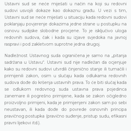
Ustavni sud se neće miješati u način na koji su redovni
sudovi usvojili dokaze kao dokaznu građu. U vezi s tim,
Ustavni sud se neće miješati u situaciju kada redovni sudovi
poklanjaju povjerenje dokazima jedne strane u postupku na
osnovu sudijske slobodne procjene. To je isključivo uloga
redovnih sudova, čak i kada su izjave svjedoka na javnoj
raspravi i pod zakletvom suprotne jedna drugoj.
Nadležnost Ustavnog suda ograničena je samo na „pitanja
sadržana u Ustavu“. Ustavni sud nije nadležan da ocjenjuje
kako su redovni sudovi utvrdili činjenično stanje ili tumačili i
primijenili zakon, osim u slučaju kada odlukama redovnih
sudova dođe do kršenja ustavnih prava. To će biti slučaj kada
se odlukom redovnog suda ustavna prava pojedinca
zanemare ili pogrešno primijene, kada se zakon očigledno
proizvoljno primijeni, kada je primijenjeni zakon sam po sebi
neustavan, ili kada dođe do povrede osnovnih principa
pravičnog postupka (pravično suđenje, pristup sudu, efikasni
pravni lijekovi itd.).