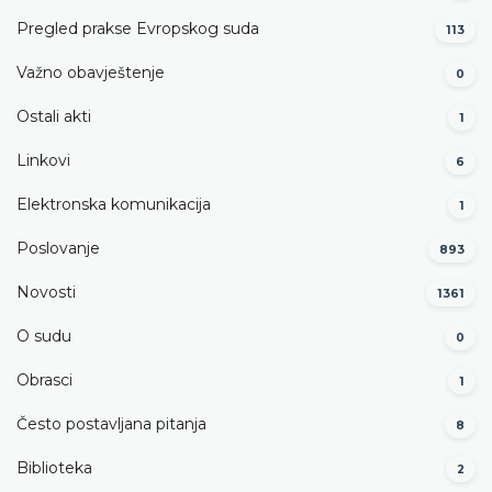
Pregled prakse Evropskog suda
113
Važno obavještenje
0
Ostali akti
1
Linkovi
6
Elektronska komunikacija
1
Poslovanje
893
Novosti
1361
O sudu
0
Obrasci
1
Često postavljana pitanja
8
Biblioteka
2