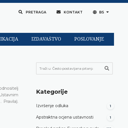
PRETRAGA
KONTAKT
BS
IKACIJA
IZDAVAŠTVO
POSLOVANJE
dnositelj
Kategorije
 Ustavnim
Pravila).
Izvršenje odluka
1
Apstraktna ocjena ustavnosti
1