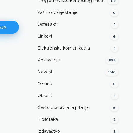
Pregled prakse Evropskog suda
115
Važno obavještenje
0
Ostali akti
1
NJA
Linkovi
6
Elektronska komunikacija
1
Šta treba imati u vidu prilikom
Poslovanje
893
podnošenja apelacije?
Novosti
1361
DETALJNIJE
O sudu
0
Obrasci
1
Često postavljana pitanja
8
Biblioteka
2
Izdavaštvo
5