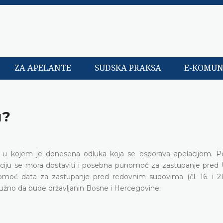
ZA APELANTE
SUDSKA PRAKSA
E-KOMUN
u?
u u kojem je donesena odluka koja se osporava apelacijom. Po
laciju se mora dostaviti i posebna punomoć za zastupanje pred
ć data za zastupanje pred redovnim sudovima (čl. 16. i 21. 
je nužno da bude državljanin Bosne i Hercegovine.