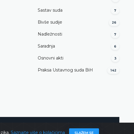
Sastav suda
7
Bivše sudije
26
Nadležnosti
7
Saradnja
6
Osnovni akti
3
Praksa Ustavnog suda BiH
142
ghts @ 2026
Ustavni sud BiH
Sva prava zadržana.
ezika.
Saznajte više o kolačićima
SLAŽEM SE