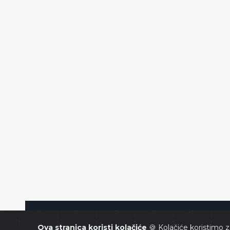
Ustavni sud Bosne i Hercegovin
Ova stranica koristi kolačiće
🍪 Kolačiće koristimo z