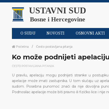
USTAVNI SUD
Bosne i Hercegovine
O SUDU
NOVOSTI
OSNOVNI AKTI
Početna
Često postavljana pitanja
Ko može podnijeti apelacij
ČESTO POSTAVLJANA PITANJA
U pravilu, apelaciju mogu podnijeti stranke u postupk
apelacije može imati zastupnika. U tom slučaju uz ape
sudom. Posebna punomoć znači da nije dovoljna punomo
Podnosilac apelacije može biti pravno ili fizičko lice i ni