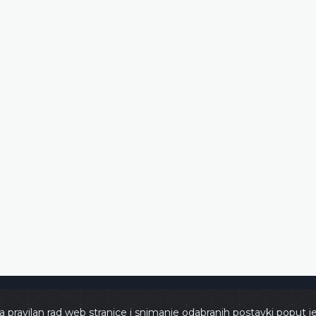
e
Copyri
a pravilan rad web stranice i snimanje odabranih postavki poput j