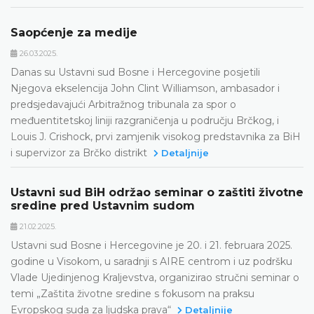
Saopćenje za medije
26.03.2025.
Danas su Ustavni sud Bosne i Hercegovine posjetili
Njegova ekselencija John Clint Williamson, ambasador i
predsjedavajući Arbitražnog tribunala za spor o
međuentitetskoj liniji razgraničenja u području Brčkog, i
Louis J. Crishock, prvi zamjenik visokog predstavnika za BiH
i supervizor za Brčko distrikt
Detaljnije
Ustavni sud BiH održao seminar o zaštiti životne
sredine pred Ustavnim sudom
21.02.2025.
Ustavni sud Bosne i Hercegovine je 20. i 21. februara 2025.
godine u Visokom, u saradnji s AIRE centrom i uz podršku
Vlade Ujedinjenog Kraljevstva, organizirao stručni seminar o
temi „Zaštita životne sredine s fokusom na praksu
Evropskog suda za ljudska prava“
Detaljnije