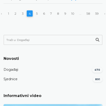
‹
1
2
3
4
5
6
7
8
9
10
...
58
59
›
Novosti
Događaji
470
Sjednice
891
Informativni video