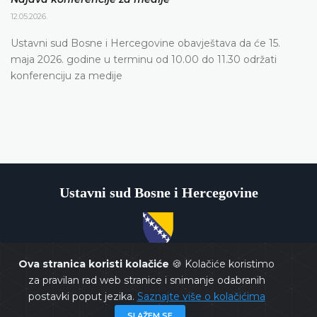
12.05.2026.
Ustavni sud Bosne i Hercegovine obavještava da će 15.
maja 2026. godine u terminu od 10.00 do 11.30 održati
konferenciju za medije
Ustavni sud Bosne i Hercegovine
Copyrights @ 2026
Ustavni sud BiH
Sva prava zadržana.
Ova stranica koristi kolačiće
🍪 Kolačiće koristimo
za pravilan rad web stranice i snimanje odabranih
postavki poput jezika.
Saznajte više o kolačićima
SLAŽEM SE