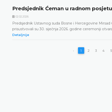
Predsjednik Ćeman u radnom posjetu
02.02.2026.
Predsjednik Ustavnog suda Bosne i Hercegovine Mirsad 
prisustvovali su 30. siječnja 2026. godine ceremoniji otv
Detaljnije
‹
1
2
3
4
5