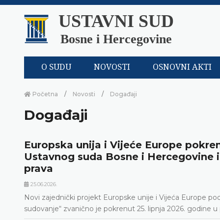
USTAVNI SUD
Bosne i Hercegovine
O SUDU
NOVOSTI
OSNOVNI AKTI
Početna
Novosti
Događaji
Događaji
Europska unija i Vijeće Europe pokrenu
Ustavnog suda Bosne i Hercegovine i 
prava
25.06.2026.
Novi zajednički projekt Europske unije i Vijeća Europe p
sudovanje“ zvanično je pokrenut 25. lipnja 2026. godine 