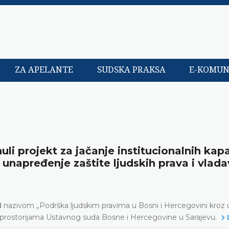
ZA APELANTE
SUDSKA PRAKSA
E-KOMUN
li projekt za jačanje institucionalnih kap
unapređenje zaštite ljudskih prava i vlada
od nazivom „Podrška ljudskim pravima u Bosni i Hercegovini kroz
u prostorijama Ustavnog suda Bosne i Hercegovine u Sarajevu.
D