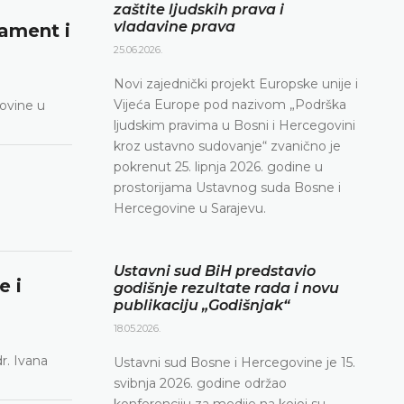
zaštite ljudskih prava i
vladavine prava
ament i
25.06.2026.
Novi zajednički projekt Europske unije i
Vijeća Europe pod nazivom „Podrška
govine u
ljudskim pravima u Bosni i Hercegovini
kroz ustavno sudovanje“ zvanično je
pokrenut 25. lipnja 2026. godine u
prostorijama Ustavnog suda Bosne i
Hercegovine u Sarajevu.
Ustavni sud BiH predstavio
e i
godišnje rezultate rada i novu
publikaciju „Godišnjak“
18.05.2026.
r. Ivana
Ustavni sud Bosne i Hercegovine je 15.
svibnja 2026. godine održao
konferenciju za medije na kojoj su