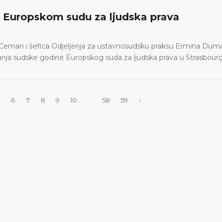
 Europskom sudu za ljudska prava
Ćeman i šefica Odjeljenja za ustavnosudsku praksu Ermina Duma
aranja sudske godine Europskog suda za ljudska prava u Strasbour
6
7
8
9
10
...
58
59
›