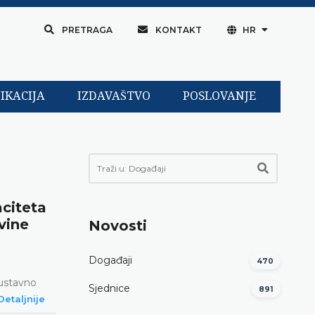
PRETRAGA
KONTAKT
HR
IKACIJA
IZDAVAŠTVO
POSLOVANJE
aciteta
vine
Novosti
Događaji
470
 ustavno
Sjednice
891
etaljnije