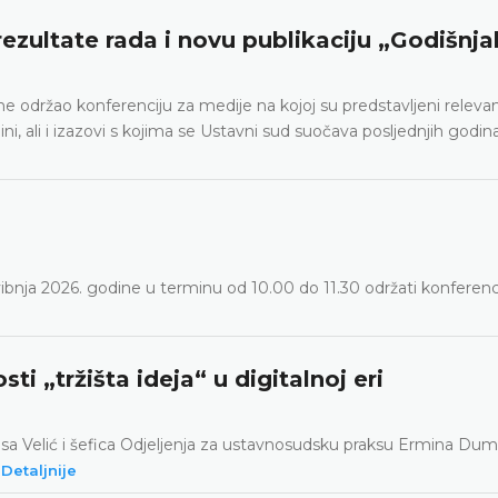
ezultate rada i novu publikaciju „Godišnja
ne održao konferenciju za medije na kojoj su predstavljeni releva
ini, ali i izazovi s kojima se Ustavni sud suočava posljednjih godin
ibnja 2026. godine u terminu od 10.00 do 11.30 održati konferenc
 „tržišta ideja“ u digitalnoj eri
isa Velić i šefica Odjeljenja za ustavnosudsku praksu Ermina Dum
Detaljnije