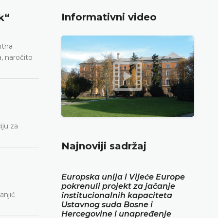
Informativni video
k“
ntna
a, naročito
iju za
Najnoviji sadržaj
Europska unija i Vijeće Europe
pokrenuli projekt za jačanje
anjić
institucionalnih kapaciteta
Ustavnog suda Bosne i
Hercegovine i unapređenje