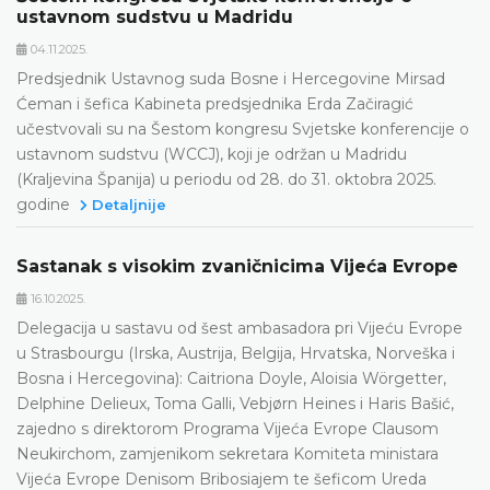
ustavnom sudstvu u Madridu
04.11.2025.
Predsjednik Ustavnog suda Bosne i Hercegovine Mirsad
Ćeman i šefica Kabineta predsjednika Erda Začiragić
učestvovali su na Šestom kongresu Svjetske konferencije o
ustavnom sudstvu (WCCJ), koji je održan u Madridu
(Kraljevina Španija) u periodu od 28. do 31. oktobra 2025.
godine
Detaljnije
Sastanak s visokim zvaničnicima Vijeća Evrope
16.10.2025.
Delegacija u sastavu od šest ambasadora pri Vijeću Evrope
u Strasbourgu (Irska, Austrija, Belgija, Hrvatska, Norveška i
Bosna i Hercegovina): Caitriona Doyle, Aloisia Wörgetter,
Delphine Delieux, Toma Galli, Vebjørn Heines i Haris Bašić,
zajedno s direktorom Programa Vijeća Evrope Clausom
Neukirchom, zamjenikom sekretara Komiteta ministara
Vijeća Evrope Denisom Bribosiajem te šeficom Ureda