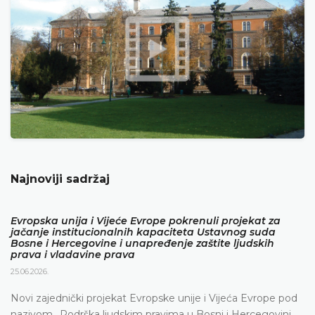
Najnoviji sadržaj
Evropska unija i Vijeće Evrope pokrenuli projekat za
jačanje institucionalnih kapaciteta Ustavnog suda
Bosne i Hercegovine i unapređenje zaštite ljudskih
prava i vladavine prava
25.06.2026.
Novi zajednički projekat Evropske unije i Vijeća Evrope pod
nazivom „Podrška ljudskim pravima u Bosni i Hercegovini