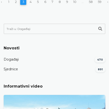
‹
1
2
3
4
5
6
7
8
9
10
...
58
59
›
Novosti
Događaji
470
Sjednice
891
Informativni video