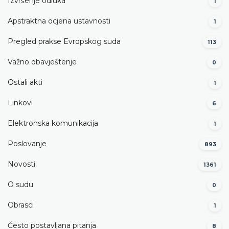
Izvršenje odluka
1
Apstraktna ocjena ustavnosti
1
Pregled prakse Evropskog suda
113
Važno obavještenje
0
Ostali akti
1
Linkovi
6
Elektronska komunikacija
1
Poslovanje
893
Novosti
1361
O sudu
0
Obrasci
1
Često postavljana pitanja
8