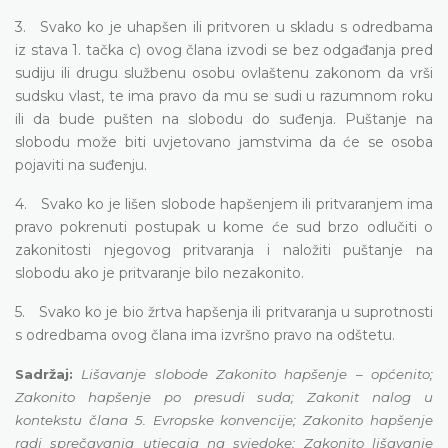
3. Svako ko je uhapšen ili pritvoren u skladu s odredbama
iz stava 1. tačka c) ovog člana izvodi se bez odgađanja pred
sudiju ili drugu službenu osobu ovlaštenu zakonom da vrši
sudsku vlast, te ima pravo da mu se sudi u razumnom roku
ili da bude pušten na slobodu do suđenja. Puštanje na
slobodu može biti uvjetovano jamstvima da će se osoba
pojaviti na suđenju.
4. Svako ko je lišen slobode hapšenjem ili pritvaranjem ima
pravo pokrenuti postupak u kome će sud brzo odlučiti o
zakonitosti njegovog pritvaranja i naložiti puštanje na
slobodu ako je pritvaranje bilo nezakonito.
5. Svako ko je bio žrtva hapšenja ili pritvaranja u suprotnosti
s odredbama ovog člana ima izvršno pravo na odštetu.
Sadržaj:
Lišavanje slobode Zakonito hapšenje – općenito;
Zakonito hapšenje po presudi suda; Zakonit nalog u
kontekstu člana 5. Evropske konvencije; Zakonito hapšenje
radi sprečavanja utjecaja na svjedoke; Zakonito lišavanje