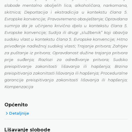
slobode mentalno oboljelih lica, alkoholičara, narkomana,
skitnica; Deportacija i ekstradicija u kontekstu člana 5.
Evropske konvencije; Pravovremeno obavještenje; Opravdana
sumnja da je učinjeno krivično djelo u kontekstu člana 5.
Evropske konvencije; Sudija ili drugi „službenikˮ koji obavlja
sudsku vlast u kontekstu člana 5. Evropske konvencije; Hitno
privođenje nadležnoj sudskoj vlasti; Trajanje pritvora; Zahtjev
za puštanje iz pritvora; Opravdanost dužine trajanja pritvora
prije suđenja; Razlozi za određivanje pritvora; Sudsko
preispitivanje zakonitosti lišavanja ili hapšenja; Brzina
preispitivanja zakonitosti lišavanja ili hapšenja; Proceduralne
garancije preispitivanja zakonitosti lišavanja ili hapšenja;
Kompenzacija
Općenito
Detaljnije
Lišavanje slobode