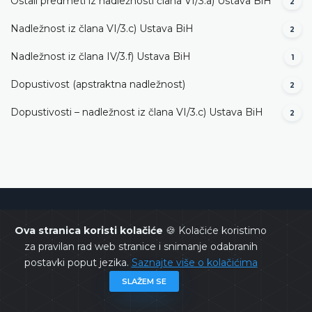
Ostali predmeti iz nadležnosti člana VI/3.а) Ustava BiH
2
Nadležnost iz člana VI/3.c) Ustava BiH
2
Nadležnost iz člana IV/3.f) Ustava BiH
1
Dopustivost (apstraktna nadležnost)
2
Dopustivosti – nadležnost iz člana VI/3.c) Ustava BiH
2
Ustavni sud Bosne i Hercegovine
Ova stranica koristi kolačiće
🍪 Kolačiće koristimo
za pravilan rad web stranice i snimanje odabranih
postavki poput jezika.
Saznajte više o kolačićima
SLAŽEM SE
Copyrights @ 2026
Ustavni sud BiH
Sva prava zadržana.