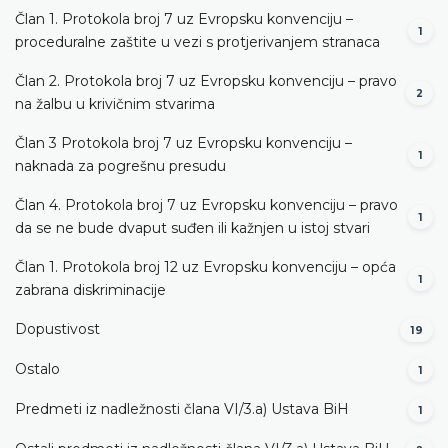
Član 1. Protokola broj 7 uz Evropsku konvenciju –
1
proceduralne zaštite u vezi s protjerivanjem stranaca
Član 2. Protokola broj 7 uz Evropsku konvenciju – pravo
2
na žalbu u krivičnim stvarima
Član 3 Protokola broj 7 uz Evropsku konvenciju –
1
naknada za pogrešnu presudu
Član 4. Protokola broj 7 uz Evropsku konvenciju – pravo
1
da se ne bude dvaput suđen ili kažnjen u istoj stvari
Član 1. Protokola broj 12 uz Evropsku konvenciju – opća
1
zabrana diskriminacije
Dopustivost
19
Ostalo
1
Predmeti iz nadležnosti člana VI/3.а) Ustava BiH
1