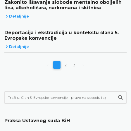
Zakonito lišavanje slobode mentalno oboljelih
lica, alkoholičara, narkomana i skitnica
Detaljnije
Deportacija i ekstradicija u kontekstu člana 5.
Evropske konvencije
Detaljnije
‹
1
2
3
›
Praksa Ustavnog suda BiH