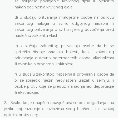
se spriječilo počinjenje krivičnog djela ili bjekstvo
nakon počinjenja krivičnog djela;
d) u slučaju pritvaranja maloljetne osobe na osnovu
zakonitog naloga u svrhu odgojnog nadzora ili
zakonitog pritvaranja u svrhu njenog dovođenja pred
nadležnu zakonitu vlast;
e) u slučaju zakonitog pritvaranja osobe da bi se
spriječilo širenje zaraznih bolesti, kao i zakonitog
pritvaranja duševno poremećenih osoba, alkoholičara
ili ovisnika o drogama ili skitnica;
f) u slučaju zakonitog hapšenja ili pritvaranja osobe da
bi se spriječio njezin neovlašteni ulazak u zemlju, ili
osobe protiv koje se preduzima radnja radi deportacije
ili ekstradicije.
2. Svako ko je uhapšen obavještava se bez odgađanja i na
jeziku koji razumije o razlozima svog hapšenja i o svakoj
optužbi protiv njega.