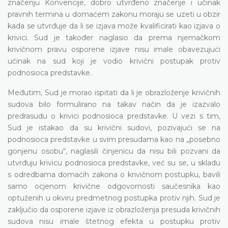
značenju Konvencije, dobro utvrđeno značenje i učinak
pravnih termina u domaćem zakonu moraju se uzeti u obzir
kada se utvrđuje da li se izjava može kvalificirati kao izjava o
krivici. Sud je također naglasio da prema njemačkom
krivičnom pravu osporene izjave nisu imale obavezujući
učinak na sud koji je vodio krivični postupak protiv
podnosioca predstavke.
Međutim, Sud je morao ispitati da li je obrazloženje krivičnih
sudova bilo formulirano na takav način da je izazvalo
predrasudu o krivici podnosioca predstavke. U vezi s tim,
Sud je istakao da su krivični sudovi, pozivajući se na
podnosioca predstavke u svim presudama kao na „posebno
gonjenu osobu“, naglasili činjenicu da nisu bili pozvani da
utvrđuju krivicu podnosioca predstavke, već su se, u skladu
s odredbama domaćih zakona o krivičnom postupku, bavili
samo ocjenom krivične odgovornosti saučesnika kao
optuženih u okviru predmetnog postupka protiv njih. Sud je
zaključio da osporene izjave iz obrazloženja presuda krivičnih
sudova nisu imale štetnog efekta u postupku protiv