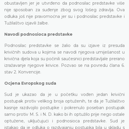
obustavljen jer je utvrđeno da podnosilac predstavke više
nije sposoban za suđenje zbog svog lošeg zdravlja. Ova
odluka još nije pravomoćna jer su i podnosilac predstavke i
Tužilaštvo izjavili žalbe.
Navodi podnosioca predstavke
Podnosilac predstavke se žalio da su izjave iz presuda
krivičnih sudova u kojima se navodi njegova umiješanost u
krivična djela koja su počinili saučesnici predstavljale prerano
izražavanje njegove krivice. Pozvao se na povredu člana 6.
stav 2. Konvencije.
Ocjena Evropskog suda
Sud je ukazao da je u početku vođen jedan krivični
postupak protiv velikog broja optuženih, te da je Tužilaštvo
kasnije razdvojilo postupke i pokrenulo poseban postupak
samo protiv M. S. i N. D. kako bi ih optužilo prije nego ostale
optužene, uključujući i podnosioca predstavke. Sud je
istakao da je odluka o razdvajanju postupka bila u skladu s