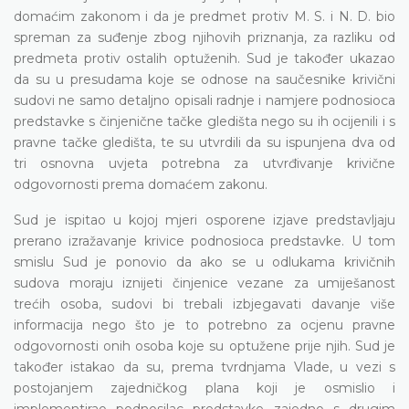
domaćim zakonom i da je predmet protiv M. S. i N. D. bio
spreman za suđenje zbog njihovih priznanja, za razliku od
predmeta protiv ostalih optuženih. Sud je također ukazao
da su u presudama koje se odnose na saučesnike krivični
sudovi ne samo detaljno opisali radnje i namjere podnosioca
predstavke s činjenične tačke gledišta nego su ih ocijenili i s
pravne tačke gledišta, te su utvrdili da su ispunjena dva od
tri osnovna uvjeta potrebna za utvrđivanje krivične
odgovornosti prema domaćem zakonu.
Sud je ispitao u kojoj mjeri osporene izjave predstavljaju
prerano izražavanje krivice podnosioca predstavke. U tom
smislu Sud je ponovio da ako se u odlukama krivičnih
sudova moraju iznijeti činjenice vezane za umiješanost
trećih osoba, sudovi bi trebali izbjegavati davanje više
informacija nego što je to potrebno za ocjenu pravne
odgovornosti onih osoba koje su optužene prije njih. Sud je
također istakao da su, prema tvrdnjama Vlade, u vezi s
postojanjem zajedničkog plana koji je osmislio i
implementirao podnosilac predstavke zajedno s drugim