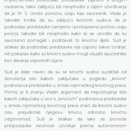
osobama, takvi zaključci bili neophodni s ciljem utvrđivanja
da je M. S. izvršio poreznu utaju kao saučesnik. Vlada je
također tvrdila da su zaključci krivičnih sudova da je
podnosilac predstavke namjerno i protivpravno počinio utaju
poreza također bili neophodni kako bi se utvrdilo da su
saučesnici pomagali i podržavali to krivično djelo. Sud je
istakao da podnosilac predstavke nije osporio takve tvrdnje,
niti pokazao kako su krivični sudovi mogli osuditi saučesnike
bez davanja osporenih izjava.
Sud je dalje naveo da su se krivični sudovi suzdržali od
donošenja bilo kakvih zaključaka u pogledu „krivice“
podnosioca predstavke u smislu njemačkog krivičnog prava.
Primio je k znanju Vladin argument da nepostojanje bilo
kakvih zaključaka u vezi s „krivicom” podnosioca predstavke
u smislu njemačkog krivičnog prava znači da krivični sudovi
nisu prejudicirali njegovu krivicu, odnosno krivičnu
odgovornost. Sud je istakao da iako se povreda
pretpostavke nevinosti utvrđuje prema autonomnom