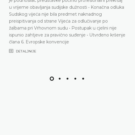
 počinio profesionalni prekršaj
Nema povrede člana 6. 
ijske dužnosti • Konačna odluka
DETALJNIJE
a predmet naknadnog
Vijeća za odlučivanje po
u • Postupak u cjelini nije
ično suđenje • Utvrđeno kršenje
ncije