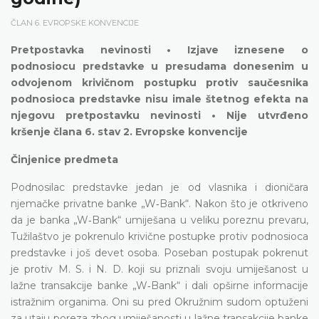
ČLAN 6. EVROPSKE KONVENCIJE
Pretpostavka nevinosti • Izjave iznesene o
podnosiocu predstavke u presudama donesenim u
odvojenom krivičnom postupku protiv saučesnika
podnosioca predstavke nisu imale štetnog efekta na
njegovu pretpostavku nevinosti • Nije utvrđeno
kršenje člana 6. stav 2. Evropske konvencije
Činjenice predmeta
Podnosilac predstavke jedan je od vlasnika i dioničara
njemačke privatne banke „W‑Bank“. Nakon što je otkriveno
da je banka „W‑Bank“ umiješana u veliku poreznu prevaru,
Tužilaštvo je pokrenulo krivične postupke protiv podnosioca
predstavke i još devet osoba. Poseban postupak pokrenut
je protiv M. S. i N. D. koji su priznali svoju umiješanost u
lažne transakcije banke „W‑Bank“ i dali opširne informacije
istražnim organima. Oni su pred Okružnim sudom optuženi
za utaju poreza zbog umiješanosti u lažne transakcije banke