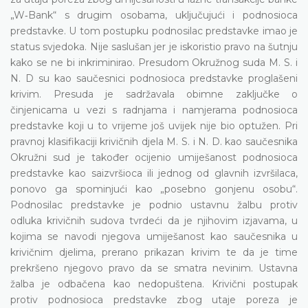
„W‑Bank“ s drugim osobama, uključujući i podnosioca
predstavke. U tom postupku podnosilac predstavke imao je
status svjedoka. Nije saslušan jer je iskoristio pravo na šutnju
kako se ne bi inkriminirao. Presudom Okružnog suda M. S. i
N. D su kao saučesnici podnosioca predstavke proglašeni
krivim. Presuda je sadržavala obimne zaključke o
činjenicama u vezi s radnjama i namjerama podnosioca
predstavke koji u to vrijeme još uvijek nije bio optužen. Pri
pravnoj klasifikaciji krivičnih djela M. S. i N. D. kao saučesnika
Okružni sud je također ocijenio umiješanost podnosioca
predstavke kao saizvršioca ili jednog od glavnih izvršilaca,
ponovo ga spominjući kao „posebno gonjenu osobu“.
Podnosilac predstavke je podnio ustavnu žalbu protiv
odluka krivičnih sudova tvrdeći da je njihovim izjavama, u
kojima se navodi njegova umiješanost kao saučesnika u
krivičnim djelima, prerano prikazan krivim te da je time
prekršeno njegovo pravo da se smatra nevinim. Ustavna
žalba je odbačena kao nedopuštena. Krivični postupak
protiv podnosioca predstavke zbog utaje poreza je