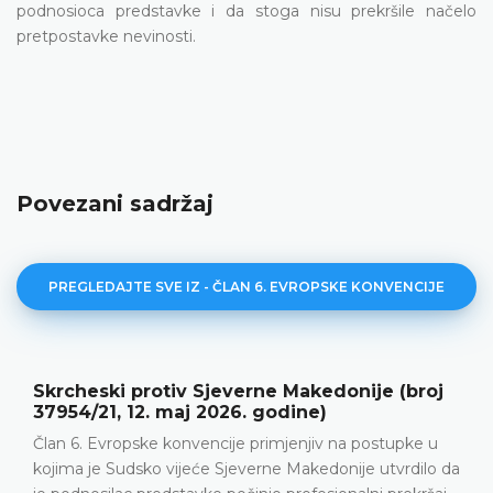
podnosioca predstavke i da stoga nisu prekršile načelo
pretpostavke nevinosti.
Povezani sadržaj
PREGLEDAJTE SVE IZ - ČLAN 6. EVROPSKE KONVENCIJE
everne Makedonije (broj
Aničić protiv Srbije 
026. godine)
2026. godine)
cije primjenjiv na postupke u
Prekršajni postupak • Ka
 Sjeverne Makedonije utvrdilo da
saobraćajne nesreće • P