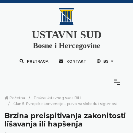
USTAVNI SUD
Bosne i Hercegovine
PRETRAGA
KONTAKT
BS
Početna
Praksa Ustavnog suda BiH
Član 5. Evropske konvencije – pravo na slobodu i sigurnost
Brzina preispitivanja zakonitosti
lišavanja ili hapšenja