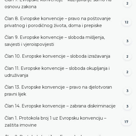
2
osnovu zakona
Član 8. Evropske konvencije – pravo na poštovanje
12
privatnog i porodičnog života, doma i prepiske
Član 9. Evropske konvencije – sloboda mišljenja,
3
savjesti i vjeroispovijesti
Član 10. Evropske konvencije – sloboda izražavanja
2
Član 11. Evropske konvencije – sloboda okupljanja i
2
udruživanja
Član 13. Evropske konvencije – pravo na djelotvoran
3
pravni lijek
Član 14. Evropske konvencije – zabrana diskriminacije
3
Član 1. Protokola broj 1 uz Evropsku konvenciju –
17
zaštita imovine