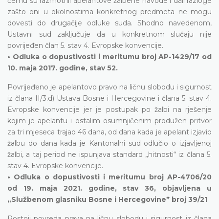
čemu su razmotrili apelantove žalbene navode i dali razloge
zašto oni u okolnostima konkretnog predmeta ne mogu
dovesti do drugačije odluke suda. Shodno navedenom,
Ustavni sud zaključuje da u konkretnom slučaju nije
povrijeđen član 5. stav 4. Evropske konvencije.
• Odluka o dopustivosti i meritumu broj AP-1429/17 od
10. maja 2017. godine, stav 52.
Povrijeđeno je apelantovo pravo na ličnu slobodu i sigurnost
iz člana II/3.d) Ustava Bosne i Hercegovine i člana 5. stav 4.
Evropske konvencije jer je postupak po žalbi na rješenje
kojim je apelantu i ostalim osumnjičenim produžen pritvor
za tri mjeseca trajao 46 dana, od dana kada je apelant izjavio
žalbu do dana kada je Kantonalni sud odlučio o izjavljenoj
žalbi, a taj period ne ispunjava standard „hitnosti“ iz člana 5.
stav 4. Evropske konvencije.
• Odluka o dopustivosti i meritumu broj AP-4706/20
od 19. maja 2021. godine, stav 36, objavljena u
„Službenom glasniku Bosne i Hercegovineˮ broj 39/21
Postoji povreda prava na ličnu slobodu i sigurnost iz člana