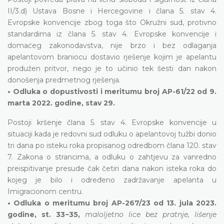
II/3.d) Ustava Bosne i Hercegovine i člana 5. stav 4.
Evropske konvencije zbog toga što Okružni sud, protivno
standardima iz člana 5. stav 4. Evropske konvencije i
domaćeg zakonodavstva, nije brzo i bez odlaganja
apelantovom braniocu dostavio rješenje kojim je apelantu
produžen pritvor, nego je to učinio tek šesti dan nakon
donošenja predmetnog rješenja.
• Odluka o dopustivosti i meritumu broj AP-61/22 od 9.
marta 2022. godine, stav 29.
Postoji kršenje člana 5. stav 4. Evropske konvencije u
situaciji kada je redovni sud odluku o apelantovoj tužbi donio
tri dana po isteku roka propisanog odredbom člana 120. stav
7. Zakona o strancima, a odluku o zahtjevu za vanredno
preispitivanje presude čak četiri dana nakon isteka roka do
kojeg je bilo i određeno zadržavanje apelanta u
Imigracionom centru.
• Odluka o meritumu broj AP-267/23 od 13. jula 2023.
godine, st. 33−35,
maloljetno lice bez pratnje, lišenje