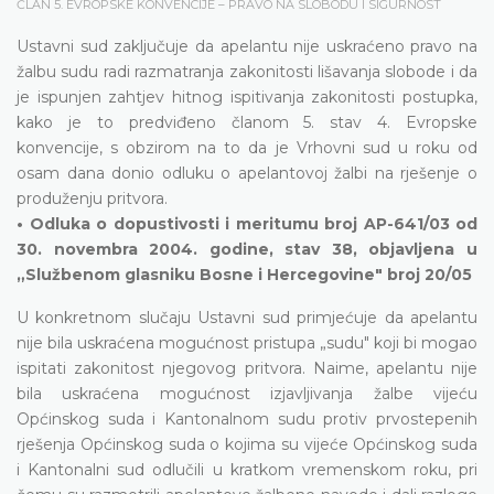
ČLAN 5. EVROPSKE KONVENCIJE – PRAVO NA SLOBODU I SIGURNOST
Ustavni sud zaključuje da apelantu nije uskraćeno pravo na
žalbu sudu radi razmatranja zakonitosti lišavanja slobode i da
je ispunjen zahtjev hitnog ispitivanja zakonitosti postupka,
kako je to predviđeno članom 5. stav 4. Evropske
konvencije, s obzirom na to da je Vrhovni sud u roku od
osam dana donio odluku o apelantovoj žalbi na rješenje o
produženju pritvora.
• Odluka o dopustivosti i meritumu broj AP-641/03 od
30. novembra 2004. godine, stav 38, objavljena u
„Službenom glasniku Bosne i Hercegovine" broj 20/05
U konkretnom slučaju Ustavni sud primjećuje da apelantu
nije bila uskraćena mogućnost pristupa „sudu" koji bi mogao
ispitati zakonitost njegovog pritvora. Naime, apelantu nije
bila uskraćena mogućnost izjavljivanja žalbe vijeću
Općinskog suda i Kantonalnom sudu protiv prvostepenih
rješenja Općinskog suda o kojima su vijeće Općinskog suda
i Kantonalni sud odlučili u kratkom vremenskom roku, pri