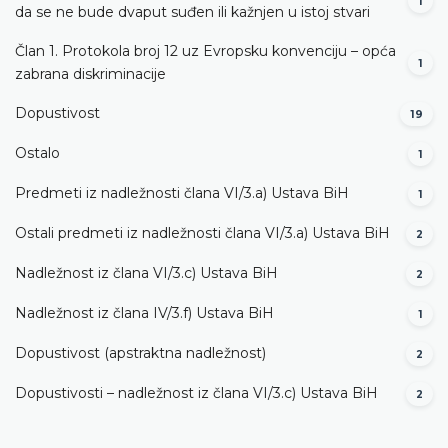
1
da se ne bude dvaput suđen ili kažnjen u istoj stvari
Član 1. Protokola broj 12 uz Evropsku konvenciju – opća
1
zabrana diskriminacije
Dopustivost
19
Ostalo
1
Predmeti iz nadležnosti člana VI/3.а) Ustava BiH
1
Ostali predmeti iz nadležnosti člana VI/3.а) Ustava BiH
2
Nadležnost iz člana VI/3.c) Ustava BiH
2
Nadležnost iz člana IV/3.f) Ustava BiH
1
Dopustivost (apstraktna nadležnost)
2
Dopustivosti – nadležnost iz člana VI/3.c) Ustava BiH
2