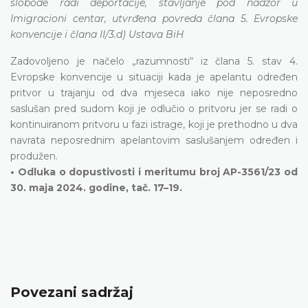
slobode radi deportacije, stavljanje pod nadzor u
Imigracioni centar, utvrđena povreda člana 5. Evropske
konvencije i člana II/3.d) Ustava BiH
Zadovoljeno je načelo „razumnosti“ iz člana 5. stav 4.
Evropske konvencije u situaciji kada je apelantu određen
pritvor u trajanju od dva mjeseca iako nije neposredno
saslušan pred sudom koji je odlučio o pritvoru jer se radi o
kontinuiranom pritvoru u fazi istrage, koji je prethodno u dva
navrata neposrednim apelantovim saslušanjem određen i
produžen.
• Odluka o dopustivosti i meritumu broj AP-3561/23 od
30. maja 2024. godine, tač. 17–19.
Povezani sadržaj