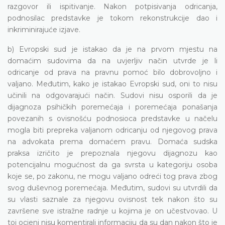
razgovor ili ispitivanje. Nakon potpisivanja odricanja,
podnosilac predstavke je tokom rekonstrukcije dao i
inkriminirajuće izjave.
b) Evropski sud je istakao da je na prvom mjestu na
domaćim sudovima da na uvjerljiv način utvrde je li
odricanje od prava na pravnu pomoć bilo dobrovoljno i
valjano. Međutim, kako je istakao Evropski sud, oni to nisu
učinili na odgovarajući način. Sudovi nisu osporili da je
dijagnoza psihičkih poremećaja i poremećaja ponašanja
povezanih s ovisnošću podnosioca predstavke u načelu
mogla biti prepreka valjanom odricanju od njegovog prava
na advokata prema domaćem pravu. Domaća sudska
praksa izričito je prepoznala njegovu dijagnozu kao
potencijalnu mogućnost da ga svrsta u kategoriju osoba
koje se, po zakonu, ne mogu valjano odreći tog prava zbog
svog duševnog poremećaja. Međutim, sudovi su utvrdili da
su vlasti saznale za njegovu ovisnost tek nakon što su
završene sve istražne radnje u kojima je on učestvovao. U
toj ocjeni nisu komentirali informaciju da su dan nakon što je