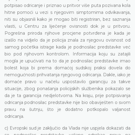
potpisao odricanje i priznao u pritvor više puta pozivana kola
hitne pomoći u vezi s njegovim simptomima odvikavanja,
niti su objasnili kako je mogao biti registriran, bez saznanja
vlasti, u Centru za liječenje ovisnosti dok je u pritvoru.
Pogrešna priroda njihove procjene potvrđena je kada je
izašlo na vidjelo da je policija znala za njegovu ovisnost od
samog početka istrage kada je podnosilac predstavke već
bio pod njihovom kontrolom. Informacija koju su zatajili
mogla je upućivati na to da je podnosilac predstavke imao
bolest koja bi prema domaćoj sudskoj praksi dovela do
nemogućnosti prihvatanja njegovog odricanja. Dakle, iako je
domaće pravo u načelu uspostavilo garanciju za takve
situacije, zbog ponašanja policijskih službenika pokazalo se
da je ta garancija nedjelotvorna. Na kraju, prije potpisivanja
odricanja podnosilac predstavke nije bio obaviješten o svom
pravu na šutnju, što je dodatno potkopalo valjanost
odricanja.
c) Evropski sud je zaključio da Vlada nije uspjela dokazati da
se podnosilac predstavke valjano odrekao prava na