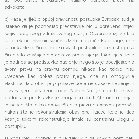
advokata.
d) Kada je riječ o općoj pravičnosti postupka Evropski sud je
istakao da je podnosilac predstavke bio u određenoj mjeri
ranjiv zbog svog zdravstvenog stanja. Osporene izjave bile
su direktno inkriminirajuće. Uzete na početku istrage, one
su uokvirile način na koji su vlasti pristupile istrazi i stoga su
činile vrlo značajan dio dokaza protiv njega. Iako izjave koje
je podnosilac predstavke dao prije nego što je obaviješten o
svom pravu na pravnu pomoć nikada kao takve nisu
uvedene kao dokaz protiv njega, one su omogućile
vlastima da protiv njega pribave dodatne dokaze lociranjem
i vraćanjem ukradene robe. Nakon što je dao te izjave,
podnosilac predstavke je mogao smatrati štetnim mijenjati
ih nakon što je bio obaviješten o pravu na pravnu pomoć i
nakon što je rekonstrukcija obavljena. Izjave koje je dao
kasnije tokom rekonstrukcije imale su centralnu ulogu u
postupku.
U konačnici, Evropski sud je zaključio da krivični postupak,