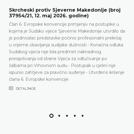
everne Makedonije (broj
Aničić protiv Srbije 
026. godine)
2026. godine)
cije primjenjiv na postupke u
Prekršajni postupak • Ka
 Sjeverne Makedonije utvrdilo da
saobraćajne nesreće • P
 počinio profesionalni prekršaj
Nema povrede člana 6. 
ijske dužnosti • Konačna odluka
DETALJNIJE
a predmet naknadnog
Vijeća za odlučivanje po
u • Postupak u cjelini nije
ično suđenje • Utvrđeno kršenje
ncije