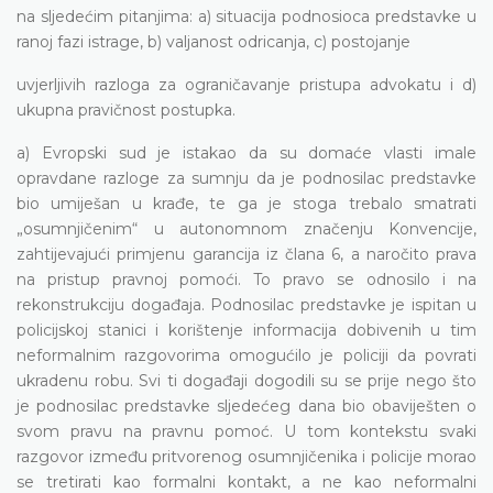
na sljedećim pitanjima: a) situacija podnosioca predstavke u
ranoj fazi istrage, b) valjanost odricanja, c) postojanje
uvjerljivih razloga za ograničavanje pristupa advokatu i d)
ukupna pravičnost postupka.
a) Evropski sud je istakao da su domaće vlasti imale
opravdane razloge za sumnju da je podnosilac predstavke
bio umiješan u krađe, te ga je stoga trebalo smatrati
„osumnjičenim“ u autonomnom značenju Konvencije,
zahtijevajući primjenu garancija iz člana 6, a naročito prava
na pristup pravnoj pomoći. To pravo se odnosilo i na
rekonstrukciju događaja. Podnosilac predstavke je ispitan u
policijskoj stanici i korištenje informacija dobivenih u tim
neformalnim razgovorima omogućilo je policiji da povrati
ukradenu robu. Svi ti događaji dogodili su se prije nego što
je podnosilac predstavke sljedećeg dana bio obaviješten o
svom pravu na pravnu pomoć. U tom kontekstu svaki
razgovor između pritvorenog osumnjičenika i policije morao
se tretirati kao formalni kontakt, a ne kao neformalni