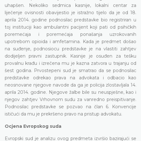
uhapšen. Nekoliko sedmica kasnije, lokalni centar za
liječenje ovisnosti obavijestio je istražno tijelo da je od 18.
aprila 2014. godine podnosilac predstavke bio registriran u
toj instituciji kao ambulantni pacijent koji pati od psihičkih
poremećaja i poremećaja ponašanja uzrokovanih
upotrebom opioida i amfetamina. Kada je predmet došao
na suđenje, podnosiocu predstavke je na vlastiti zahtjev
dodijeljen pravni zastupnik. Kasnije je osuđen za tešku
provalnu krađu i izrečena mu je kazna zatvora u trajanju od
šest godina. Prvostepeni sud je smatrao da se podnosilac
predstavke odrekao prava na advokata i odbacio kao
neosnovane njegove navode da ga je policija zlostavljala 14.
aprila 2014. godine. Njegove žalbe bile su neuspješne, kao i
njegov zahtjev Vrhovnom sudu za vanredno preispitivanje.
Podnosilac predstavke se pozvao na član 6. Konvencije
ističući da mu je prekršeno pravo na pristup advokatu.
Ocjena Evropskog suda
Evropski sud je analizu ovog predmeta izvršio bazirajući se