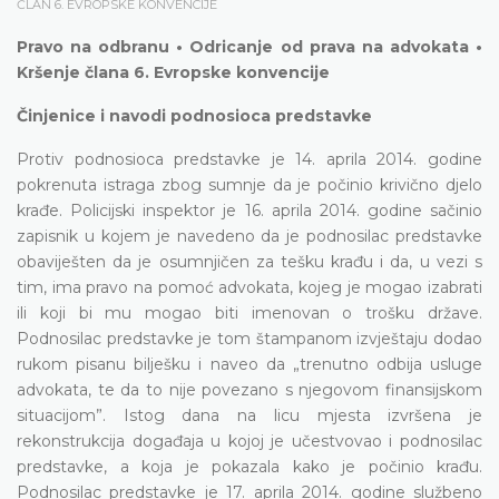
ČLAN 6. EVROPSKE KONVENCIJE
Pravo na odbranu • Odricanje od prava na advokata •
Kršenje člana 6. Evropske konvencije
Činjenice i navodi podnosioca predstavke
Protiv podnosioca predstavke je 14. aprila 2014. godine
pokrenuta istraga zbog sumnje da je počinio krivično djelo
krađe. Policijski inspektor je 16. aprila 2014. godine sačinio
zapisnik u kojem je navedeno da je podnosilac predstavke
obaviješten da je osumnjičen za tešku krađu i da, u vezi s
tim, ima pravo na pomoć advokata, kojeg je mogao izabrati
ili koji bi mu mogao biti imenovan o trošku države.
Podnosilac predstavke je tom štampanom izvještaju dodao
rukom pisanu bilješku i naveo da „trenutno odbija usluge
advokata, te da to nije povezano s njegovom finansijskom
situacijom”. Istog dana na licu mjesta izvršena je
rekonstrukcija događaja u kojoj je učestvovao i podnosilac
predstavke, a koja je pokazala kako je počinio krađu.
Podnosilac predstavke je 17. aprila 2014. godine službeno