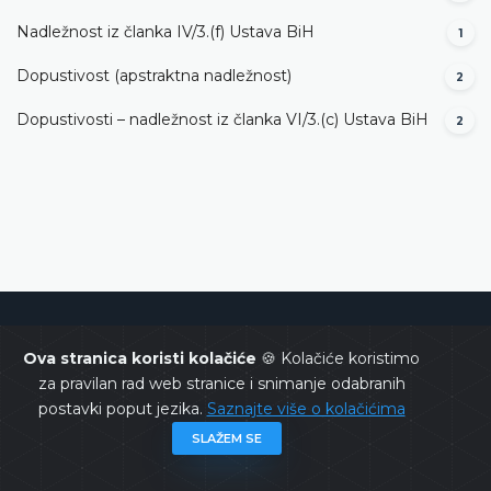
Nadležnost iz članka IV/3.(f) Ustava BiH
1
Dopustivost (apstraktna nadležnost)
2
Dopustivosti – nadležnost iz članka VI/3.(c) Ustava BiH
2
Ustavni sud Bosne i Hercegovine
Ova stranica koristi kolačiće
🍪 Kolačiće koristimo
za pravilan rad web stranice i snimanje odabranih
postavki poput jezika.
Saznajte više o kolačićima
SLAŽEM SE
Copyrights @ 2026
Ustavni sud BiH
Sva prava zadržana.