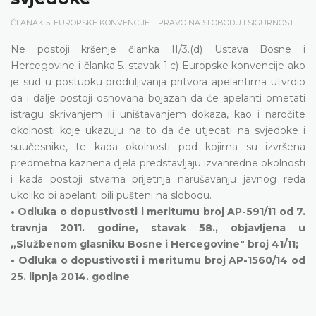
ČLANAK 5. EUROPSKE KONVENCIJE – PRAVO NA SLOBODU I SIGURNOST
Ne postoji kršenje članka II/3.(d) Ustava Bosne i
Hercegovine i članka 5. stavak 1.c) Europske konvencije ako
je sud u postupku produljivanja pritvora apelantima utvrdio
da i dalje postoji osnovana bojazan da će apelanti ometati
istragu skrivanjem ili uništavanjem dokaza, kao i naročite
okolnosti koje ukazuju na to da će utjecati na svjedoke i
suučesnike, te kada okolnosti pod kojima su izvršena
predmetna kaznena djela predstavljaju izvanredne okolnosti
i kada postoji stvarna prijetnja narušavanju javnog reda
ukoliko bi apelanti bili pušteni na slobodu.
• Odluka o dopustivosti i meritumu broj AP-591/11 od 7.
travnja 2011. godine, stavak 58., objavljena u
„Službenom glasniku Bosne i Hercegovine" broj 41/11;
• Odluka o dopustivosti i meritumu broj AP-1560/14 od
25. lipnja 2014. godine