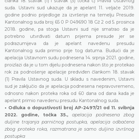
članka 18. stavak (1) i stavak (3) točka c) Pravila Ustavnog
suda. Ustavni sud ukazuje da je apelant 11. veljače 2019.
godine podnio prijedloge za izvršenje na temelju Presude
Kantonalnog suda broj 65 0 P 049690 18 Gž 2 od 5. prosinca
2018. godine, pa stoga Ustavni sud nije smatrao da je
potrebno utvrđivati datum prijema presude jer se
podrazumijeva da je apelant navedenu presudu
Kantonalnog suda primio prije tog datuma. Budući da je
apelacija Ustavnom sudu podnesena 14. srpnja 2021. godine,
proizlazi da je u tom dijelu podnesena nakon što je protekao
rok za podnošenje apelacije predviđen člankom 18. stavak
(1) Pravila Ustavnog suda. U skladu s navedenim, Ustavni
sud je zaključio da je apelacija podnesena nepravovremeno,
odnosno nakon proteka roka od 60 dana od dana kada je
apelant primio navedenu presudu Kantonalnog suda.
• Odluka o dopustivosti broj AP-2497/21 od 11. svibnja
2022. godine, točka 35.,
apelacija podnesena zbog
duljine trajanja parničnog postupka, apelacija odbačena
zbog proteka roka, razmatrana je samo duljina izvršnog
postupka