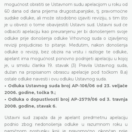
mogućnost obratiti se Ustavnom sudu apelacijom u roku od
60 dana od dana prijema drugostupanjske, tj. pravomoćne
sudske odluke, ali može istodobno izjaviti reviziju, s tim što
je u obvezi o tome obavijestiti Ustavni sud. Ustavni sud će
odbaciti apelaciju kao preuranjenu jer bi donošenjem svoje
odluke prije donošenja odluke Vrhovnog suda o izjavljenoj
reviziji prejudicirao to pitanje. Međutim, nakon donošenja
odluke o reviziji, bez obzira na vrstu i razloge te odluke,
apelant ima mogućnost ponovno podnijeti apelaciju u kojoj
je, u smislu članka 19. stavak (3) Pravila Ustavnog suda,
dužan na propisanom obrascu apelacije pod točkom 8.a)
ostale odluke navesti i ovu odluku Ustavnog suda.
• Odluka Ustavnog suda broj AP-106/06 od 23. veljače
2006. godine, točka 9.;
• Odluka o dopustivosti broj AP-2579/06 od 3. travnja
2008. godine, stavak 6.
Ustavni sud zapaža da je apelant predmetnu apelaciju
podnio zbog nedonošenja odluke u razumnom roku u
parničnom postupku koji je pravomoćno okončan prije