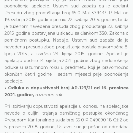
podnošenja apelacije. Ustavni sud zapaža da je apelant
Presudu zbog propuštanja broj 65 0 Mal 379433 13 Mal od
19. svibnja 2015. godine primio 22. svibnja 2015. godine, te da
je tuženom navedena presuda zbog propuštanja 22. svibnja
2015. godine dostavljena u skladu sa člankom 350. Zakona o
parničnom postupku. Nadalje, Ustavni sud zapaža da je
navedena presuda zbog propuštanja postala pravomoćna 8.
lipnja 2015., a izvršna 24. lipnja 2015. godine. Apelant je
apelaciju podnio 14. siječnja 2021. godine zbog nedonošenja
odluke u razumnom roku u predmetu koji je pravomoćno
okončan četiri godine i sedam mjeseci prije podnošenja
apelacije.
• Odluka o dopustivosti broj AP-127/21 od 16. prosinca
2021. godine,
razuman rok
Pri ispitivanju dopustivosti apelacije u odnosu na apelacijske
navode o duljini trajanja parničnog postupka okončanog
Presudom Kantonalnog suda broj 65 0 P 049690 18 Gž 2 od
5. prosinca 2018. godine, Ustavni sud je pošao od odredaba