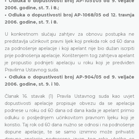
• Odluka o dopustivosti broj AP-1051/05 od 9. veljače
2006. godine, st. 7. i 8.;
• Odluka o dopustivosti broj AP-1068/05 od 12. travnja
2006. godine, st. 7. i 8.
U konkretnom slučaju zahtjev za obnovu postupka ne
predstavlja učinkovit pravni lijek koji prekida rok od 60 dana
za podnošenje apelacije i koji apelant nije bio dužan iscrpiti
prije podnošenja apelacije. Korištenjem tog zahtjeva apelant
je propustio podnijeti apelaciju u roku koji je predviđen
Pravilima Ustavnog suda.
• Odluka o dopustivosti broj AP-904/05 od 9. veljače
2006. godine, st. 9. i 10.
Članak 16. stavak (1) Pravila Ustavnog suda kao uvjet
dopustivosti apelacije propisuje obvezu da se apelacija
podnese u roku od 60 dana od dana kada je apelant primio
odluku o posljednjem učinkovitom pravnom lijeku koji je
koristio. Taj rok od 60 dana nužno se odnosi i na podnošenje
dopune apelacije, te se samo iznimno može prihvatiti
dopuna apelacije podnesena izvan tog roka ukoliko se