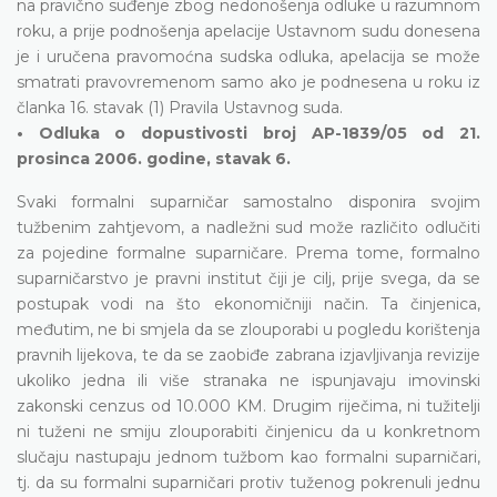
na pravično suđenje zbog nedonošenja odluke u razumnom
roku, a prije podnošenja apelacije Ustavnom sudu donesena
je i uručena pravomoćna sudska odluka, apelacija se može
smatrati pravovremenom samo ako je podnesena u roku iz
članka 16. stavak (1) Pravila Ustavnog suda.
• Odluka o dopustivosti broj AP-1839/05 od 21.
prosinca 2006. godine, stavak 6.
Svaki formalni suparničar samostalno disponira svojim
tužbenim zahtjevom, a nadležni sud može različito odlučiti
za pojedine formalne suparničare. Prema tome, formalno
suparničarstvo je pravni institut čiji je cilj, prije svega, da se
postupak vodi na što ekonomičniji način. Ta činjenica,
međutim, ne bi smjela da se zlouporabi u pogledu korištenja
pravnih lijekova, te da se zaobiđe zabrana izjavljivanja revizije
ukoliko jedna ili više stranaka ne ispunjavaju imovinski
zakonski cenzus od 10.000 KM. Drugim riječima, ni tužitelji
ni tuženi ne smiju zlouporabiti činjenicu da u konkretnom
slučaju nastupaju jednom tužbom kao formalni suparničari,
tj. da su formalni suparničari protiv tuženog pokrenuli jednu