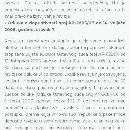
parnicu. Da su tužitelji nastupali pojedinačno, što je
procesno bilo moguće, ni pojedini tužitelji ni tuženi ne bi
imali pravo na izjavljivanje revizije.
• Odluka o dopustivosti broj AP-2683/07 od 14. veljače
2008. godine, stavak 7.
Revizija u parničnom postupku je djelotvoran pravni lijek
ukoliko u konkretnom slučaju apelant ispuni sve zakonom
propisane uvjete (Odluka Ustavnog suda broj
AP-1121/04
od
13. listopada 2005. godine, točka 21.). U tom slučaju, rok od
60 dana za podnošenje apelacije teče od dana prijema
revizijske odluke.
A contrario
, ukoliko revizija nije dozvoljena,
apelant je dužan obratiti se Ustavnom sudu u roku od 60
dana od dana prijema drugostupanjske, tj. pravomoćne
sudske odluke (Odluka Ustavnog suda broj
AP-2684/06
od
5. lipnja 2007. godine, točka 10.). S obzirom na iznimku
predviđenu u članku 237. stavak 3. Zakona o parničnom
postupku, prema kojoj Vrhovni sud Republike Srpske može
dopustiti reviziju u svim predmetima, čak i u onim u kojim
nije ispunjen uvjet imovinskog cenzusa, apelant ima