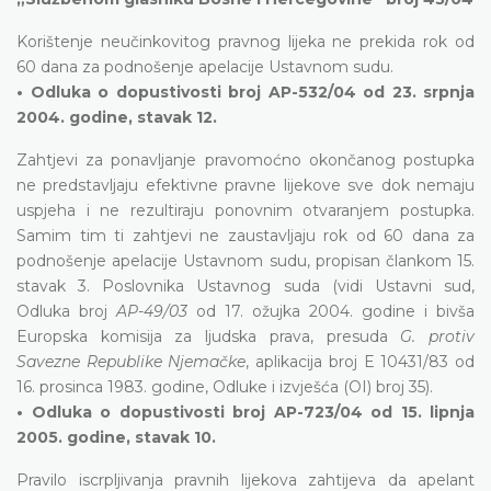
Korištenje neučinkovitog pravnog lijeka ne prekida rok od
60 dana za podnošenje apelacije Ustavnom sudu.
• Odluka o dopustivosti broj AP-532/04 od 23. srpnja
2004. godine, stavak 12.
Zahtjevi za ponavljanje pravomoćno okončanog postupka
ne predstavljaju efektivne pravne lijekove sve dok nemaju
uspjeha i ne rezultiraju ponovnim otvaranjem postupka.
Samim tim ti zahtjevi ne zaustavljaju rok od 60 dana za
podnošenje apelacije Ustavnom sudu, propisan člankom 15.
stavak 3. Poslovnika Ustavnog suda (vidi Ustavni sud,
Odluka broj
AP-49/03
od 17. ožujka 2004. godine i bivša
Europska komisija za ljudska prava, presuda
G. protiv
Savezne Republike Njemačke
, aplikacija broj E 10431/83 od
16. prosinca 1983. godine, Odluke i izvješća (OI) broj 35).
• Odluka o dopustivosti broj AP-723/04 od 15. lipnja
2005. godine, stavak 10.
Pravilo iscrpljivanja pravnih lijekova zahtijeva da apelant