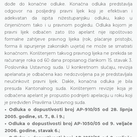
dođe do konačne odluke. Konačna odluka predstavlja
odgovor na posljednji pravni lijek koji je efektivan i
adekvatan da ispita nižestupanjsku odluku, kako u
činjeničnom tako i u pravnom pogledu. Odluka kojom je
pravni lijek odbačen zato što apelant nije ispoštovao
formalne zahtjeve pravnog lijeka (rok, plaćanje pristojbi,
forma ili ispunjenje zakonskih uvjeta) ne može se smatrati
konačnom. Korištenjem takvog pravnog lijeka ne prekida se
računanje roka od 60 dana propisanog člankom 15. stavak 3.
Poslovnika Ustavnog suda. U konkretnom slučaju, revizija
apelanata je odbačena kao nedozvoljena pa je predstavljala
neučinkovit pravni lijek. Dakle, konačna odluka je bila
presuda Kantonalnog suda. Korištenjem revizije koja je
odbačena apelant je propustio podnijeti apelaciju u roku koji
je predviđen Pravilima Ustavnog suda.
• Odluka o dopustivosti broj AP-910/05 od 28. lipnja
2005. godine, st. 7., 8. i 9.;
• Odluka o dopustivosti broj AP-1050/05 od 9. veljače
2006. godine, stavak 6.;