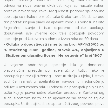
odnosi na nove pravne okolnosti koje su nastale nakon
proteka navedenog roka. Mogućnost podnošenja dopune
apelacije se nikako ne može tako široko tumačiti da se pod
tim podrazumijeva pravo da apelanti mogu u odnosu na isto
činjenično stanje i iste osporene odluke apelaciju
dopunjavati sve vrijeme dok traje postupak povodom
apelacije pred Ustavnim sudom, a izvan roka od 60 dana.
• Odluka o dopustivosti i meritumu broj AP-1426/05 od
9. studenog 2006. godine, stavak 49., objavljena u
„Službenom glasniku Bosne i Hercegovine“ broj 11/07
U vrijeme podnošenja apelacije bila je donesena
pravomoćna presuda po apelantičinoj tužbi. Iako je
postupak po reviziji tuženog – protutužitelja u tijeku, Ustavni
sud će razmotriti apelantičine navode o nedonošenju
odluke u razumnom roku u odnosu na postupak po njezinoj
tužbi koji je pravomoćno okončan presudom Kantonalnog
suda, s obzirom na to da se apelantica žali samo na taj dio
postupka. U situaciji kada se apelant žali zbog povrede prava