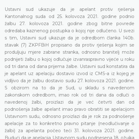
Ustavni sud ukazuje da je apelant protiv rješenja
Kantonalnog suda od 25. kolovoza 2021. godine podnio
žalbu 27. kolovoza 2021. godine zbog bitne povrede
odredaba kaznenog postupka o kojoj nije odlučeno. U svezi
s tim, Ustavni sud ukazuje da je odredbom članka 140b.
stavak (7) ZKPFBiH propisano da protiv rješenja kojim se
produljuju mjere zabrane stranka, odnosno branitelj može
podnijeti žalbu o kojoj odlučuje izvanraspravno vijeće u roku
od tri dana od dana prijema žalbe. Ustavni sud konstatira da
je apelant uz apelaciju dostavio izvod iz CMS-a iz kojeg je
vidljivo da je žalbu dostavio sudu 27. kolovoza 2021. godine.
S obzirom na to da je Sud, u skladu s navedenom
zakonskom odredbom, imao rok od tri dana da odluči o
navedenoj žalbi, proizlazi da je već četvrti dan od
podnošenja žalbe apelant imao pravo obratiti se apelacijom
Ustavnom sudu, odnosno proizlazi da je rok za podnošenje
apelacije za to konkretno pravno pitanje (neodlučivanje o
žalbi) za apelanta počeo teći 31. kolovoza 2021. godine.
Budući da je apelacija Ustavnom sudu podnesena 18. ožujka