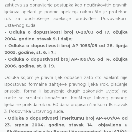
zahtjeva za ponavljanje postupka kao neučinkovitih pravnih
lijekova apelant je podnio apelaciju nakon što je protekao
rok za podnošenje apelacije predviđen Poslovnikom
Ustavnog suda.
• Odluka o dopustivosti broj U-20/03 od 17. ožujka
2004. godine, stavak 9. i dalje;
• Odluka o dopustivosti broj AP-1053/05 od 28. lipnja
2005. godine, st. 6. i 7.;
• Odluka o dopustivosti broj AP-1091/05 od 14. ožujka
2006. godine, st. 8. i 9.
Odluka kojom je pravni lijek odbačen zato što apelant nije
ispoštovao formalne zahtjeve pravnog lijeka (rok, plaćanje
pristojbi, forma ili ispunjenje drugih zakonskih uvjeta) ne
može se smatrati konačnom. Korištenje takvog pravnog
lijeka ne prekida rok od 60 dana propisan člankom 15. stavak
3. Poslovnika Ustavnog suda.
• Odluka o dopustivosti i meritumu broj AP-407/04 od
23. srpnja 2004. godine, stavak 14., objavljena u
„Službenom glasniku Bosne i Hercegovine“ broj 43/04